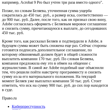
например, Acrobat 9 Pro был учтен три раза вместо одного".
Позже, по словам Беляева, уточненная сумма ущерба
сократилась до 450 тыс. руб., а размер иска, соответственно —
до 900 тыс. руб. Далее, после того, как он признал свою вину,
Adobe согласилась оформить с Беляевым мировое соглашение
и снизить сумму, причитающуюся к выплате, до сегодняшних
450 тыс. руб.
Кроме того, как рассказал Беляев и подтвердили в Adobe, в
будущем сумма может быть снижена еще раз. Сейчас стороны
готовятся подписать дополнительное соглашение, по
которому обвиняемый должен будет в общей сложности
выплатить компании 170 тыс. руб. По словам Беляева,
компания предложила ему это в обмен на общение с
журналистами. В самой же Adobe подобный шаг объяснили
тем, что решили пойти навстречу программисту и снизить
сумму из-за его материального положения. На текущий
момент Беляев уже выплатил компании 50 тыс. руб. Стоит
отметить, что иск на сумму 900 тыс. руб. до сих пор находится
в суде.
Право.ru
Киберпреступность