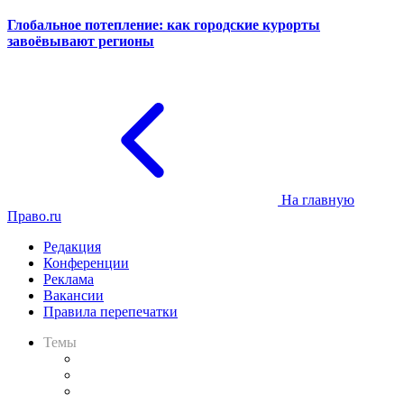
Глобальное потепление: как городские курорты
завоёвывают регионы
На главную
Право.ru
Редакция
Конференции
Реклама
Вакансии
Правила перепечатки
Темы
Практика
Законодательство
Процесс