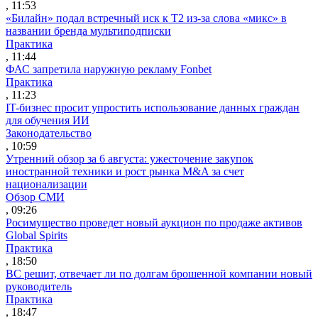
, 11:53
«Билайн» подал встречный иск к Т2 из-за слова «микс» в
названии бренда мультиподписки
Практика
, 11:44
ФАС запретила наружную рекламу Fonbet
Практика
, 11:23
IT-бизнес просит упростить использование данных граждан
для обучения ИИ
Законодательство
, 10:59
Утренний обзор за 6 августа: ужесточение закупок
иностранной техники и рост рынка M&A за счет
национализации
Обзор СМИ
, 09:26
Росимущество проведет новый аукцион по продаже активов
Global Spirits
Практика
, 18:50
ВС решит, отвечает ли по долгам брошенной компании новый
руководитель
Практика
, 18:47