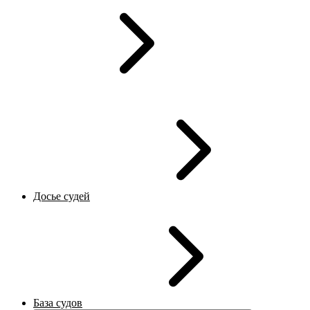
Досье судей
База судов