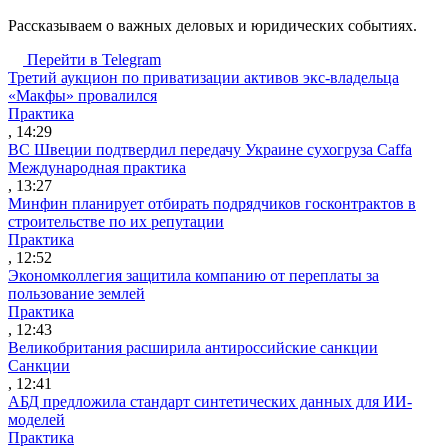
Рассказываем о важных деловых и юридических событиях.
Перейти в Telegram
Третий аукцион по приватизации активов экс-владельца
«Макфы» провалился
Практика
, 14:29
ВС Швеции подтвердил передачу Украине сухогруза Caffa
Международная практика
, 13:27
Минфин планирует отбирать подрядчиков госконтрактов в
строительстве по их репутации
Практика
, 12:52
Экономколлегия защитила компанию от переплаты за
пользование землей
Практика
, 12:43
Великобритания расширила антироссийские санкции
Санкции
, 12:41
АБД предложила стандарт синтетических данных для ИИ-
моделей
Практика