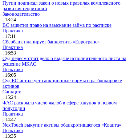
Путин подписал закон о новых правилах комплексного
развития территорий
Законодательство
, 18:24
ВС защитил право на взыскание займа по расписке
Практика
, 17:11
Сбербанк планирует банкротить «Евротранс»
Практика
, 16:53
Суд пересмотрит дело о выдаче исполнительного листа на
решение МКАС
Практика
, 16:05
Суд ЕС истолкует санкционные нормы о разблокировке
активов
Санкции
, 15:24
ФАС раскрыла число жалоб в сфере закупок в первом
полугодии
Практика
, 14:47
NexTouch выкупит активы обанкротившегося «Кванта»
Практика
, 13:35