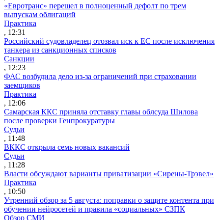
«Евротранс» перешел в полноценный дефолт по трем
выпускам облигаций
Практика
, 12:31
Российский судовладелец отозвал иск к ЕС после исключения
танкера из санкционных списков
Санкции
, 12:23
ФАС возбудила дело из-за ограничений при страховании
заемщиков
Практика
, 12:06
Самарская ККС приняла отставку главы облсуда Шилова
после проверки Генпрокуратуры
Судьи
, 11:48
ВККС открыла семь новых вакансий
Судьи
, 11:28
Власти обсуждают варианты приватизации «Сирены-Трэвел»
Практика
, 10:50
Утренний обзор за 5 августа: поправки о защите контента при
обучении нейросетей и правила «социальных» СЗПК
Обзор СМИ