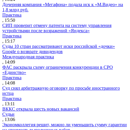
Дочерняя компания «Мегафона» подала иск к «М.Видео» на
1,8 млрд руб.
Практика
, 15:50
СИП проверит отмену патента на систему управления
устройствами после возражений «Яндекса»
Практика
, 15:17
Суды 10 стран рассматривают иски российской «дочки»
Google о возврате дивидендов
Международная практика
, 14:09
ФАС раскрыла схему ограничения конкуренции в СРО
«Единство»
Практика
, 14:08
Суд снял арбитражную оговорку по просьбе иностранного
истца
Практика
, 13:11
ВККС открыла шесть новых вакансий
Судьи
, 13:06
Экономколлегия решит, можно ли уменьшить сумму гарантии
на стоимость выполненных работ