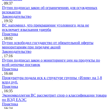
, 09:37
Путин подписал закон об ограничениях для осужденных
релокантов
Законодательство
, 19:32
ВС напомнил, что прекращение уголовного дела не
исключает взыскания ущерба
Практика
, 18:02
Путин освободил государство от обязательной оферты
миноритариям при передаче акций
Законодательство
, 17:16
Путин подписал закон о мониторинге цен на продукты по
всей цепочке поставок
Практика
, 16:44
Прокуратура подала иск к структуре группы «Илим» на 1,8
млрд руб.
Практика
, 16:35
Экономколлегия ВС рассмотрит спор о классификации товара
по ВЭД ЕАЭС
Практика
, 16:24