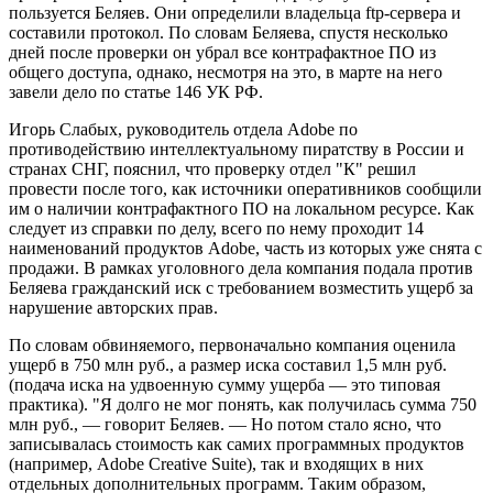
пользуется Беляев. Они определили владельца ftp-сервера и
составили протокол. По словам Беляева, спустя несколько
дней после проверки он убрал все контрафактное ПО из
общего доступа, однако, несмотря на это, в марте на него
завели дело по статье 146 УК РФ.
Игорь Слабых, руководитель отдела Adobe по
противодействию интеллектуальному пиратству в России и
странах СНГ, пояснил, что проверку отдел "К" решил
провести после того, как источники оперативников сообщили
им о наличии контрафактного ПО на локальном ресурсе. Как
следует из справки по делу, всего по нему проходит 14
наименований продуктов Adobe, часть из которых уже снята с
продажи. В рамках уголовного дела компания подала против
Беляева гражданский иск с требованием возместить ущерб за
нарушение авторских прав.
По словам обвиняемого, первоначально компания оценила
ущерб в 750 млн руб., а размер иска составил 1,5 млн руб.
(подача иска на удвоенную сумму ущерба — это типовая
практика). "Я долго не мог понять, как получилась сумма 750
млн руб., — говорит Беляев. — Но потом стало ясно, что
записывалась стоимость как самих программных продуктов
(например, Adobe Creative Suite), так и входящих в них
отдельных дополнительных программ. Таким образом,