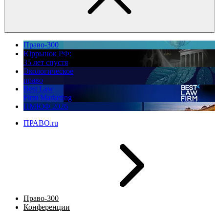
Право-300
Юррынок РФ:
35 лет спустя
Экологическое
право
Best Law
Firm Marketing
ПМЮФ 2026
ПРАВО.ru
Право-300
Конференции