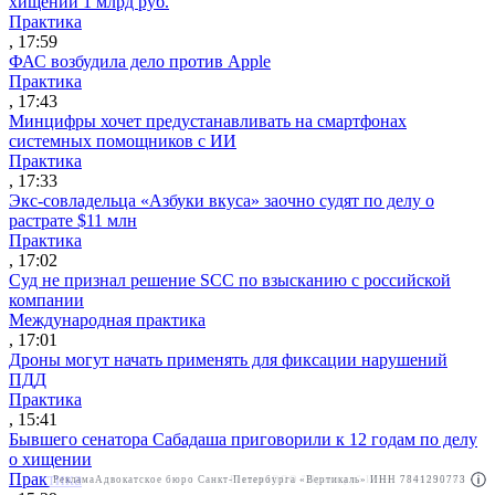
хищении 1 млрд руб.
Практика
, 17:59
ФАС возбудила дело против Apple
Практика
, 17:43
Минцифры хочет предустанавливать на смартфонах
системных помощников с ИИ
Практика
, 17:33
Экс-совладельца «Азбуки вкуса» заочно судят по делу о
растрате $11 млн
Практика
, 17:02
Суд не признал решение SCC по взысканию с российской
компании
Международная практика
, 17:01
Дроны могут начать применять для фиксации нарушений
ПДД
Практика
, 15:41
Бывшего сенатора Сабадаша приговорили к 12 годам по делу
о хищении
Практика
Реклама
Адвокатское бюро Санкт-Петербурга «Вертикаль» ИНН 7841290773
Реклама
ООО "Право.ру" ИНН: 7704835288