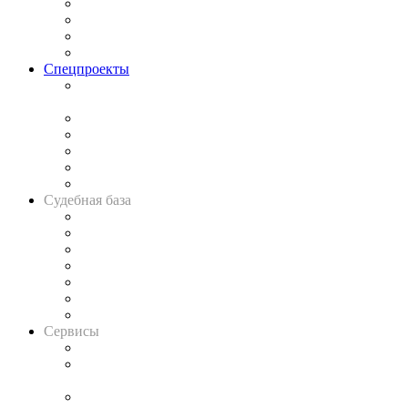
Исследования
Рынок юридических услуг
Юридическое сообщество
Важнейшие правовые темы в прессе
Спецпроекты
Подкаст «В здравом уме
и твёрдой памяти»
Legal Design
Банкротная панорама
Советы для литигаторов
Сговоры на торгах
Авто
Судебная база
Картотека арбитражных дел
Решения арбитражных судов
Календарь рассмотрения арбитражных дел
Досье судей
Информация о судах
RSS лента новостей
Вакансии для юристов
Сервисы
Справочно-правовая система
Casebook: мониторинг дел
и компаний
Caselook: поиск и анализ практики