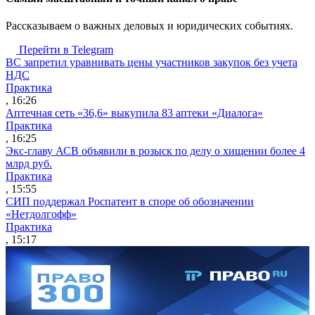
Рассказываем о важных деловых и юридических событиях.
Перейти в Telegram
ВС запретил уравнивать цены участников закупок без учета
НДС
Практика
, 16:26
Аптечная сеть «36,6» выкупила 83 аптеки «Диалога»
Практика
, 16:25
Экс-главу АСВ объявили в розыск по делу о хищении более 4
млрд руб.
Практика
, 15:55
СИП поддержал Роспатент в споре об обозначении
«Нетдолгофф»
Практика
, 15:17