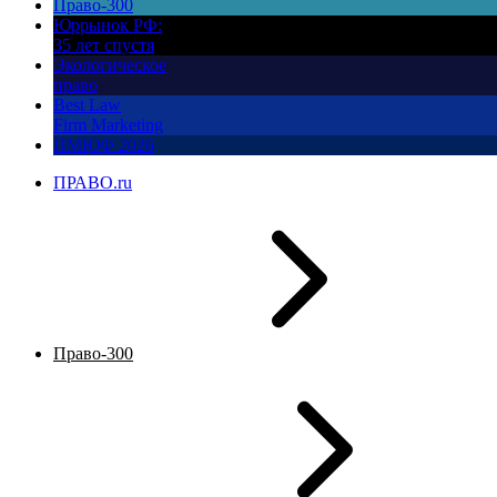
Право-300
Юррынок РФ:
35 лет спустя
Экологическое
право
Best Law
Firm Marketing
ПМЮФ 2026
ПРАВО.ru
Право-300