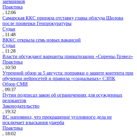
заемщиков
Практика
, 12:06
Самарская ККС приняла отставку главы облсуда Шилова
после проверки Генпрокуратуры
Судьи
, 11:48
ВККС открыла семь новых вакансий
Судьи
, 11:28
Власти обсуждают варианты приватизации «Сирены-Трэвел»
Практика
, 10:50
Утренний обзор за 5 августа: поправки о защите контента при
обучении нейросетей и правила «социальных» СЗПК
Обзор СМИ
, 09:37
Путин подписал закон об ограничениях для осужденных
релокантов
Законодательство
, 19:32
ВС напомнил, что прекращение уголовного дела не
исключает взыскания ущерба
Практика
, 18:02