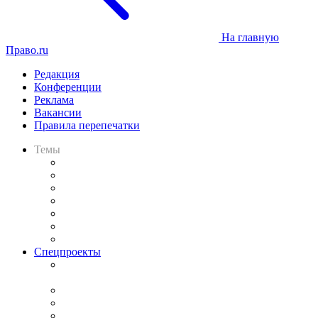
На главную
Право.ru
Редакция
Конференции
Реклама
Вакансии
Правила перепечатки
Темы
Практика
Законодательство
Процесс
Исследования
Рынок юридических услуг
Юридическое сообщество
Важнейшие правовые темы в прессе
Спецпроекты
Подкаст «В здравом уме
и твёрдой памяти»
Legal Design
Банкротная панорама
Советы для литигаторов