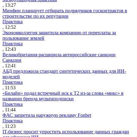
, 13:27
Минфин планирует отбирать подрядчиков госконтрактов в
строительстве по их репутации
Практика
, 12:52
Экономколлегия защитила компанию от переплаты за
пользование землей
Практика
, 12:43
Великобритания расширила антироссийские санкции
Санкции
, 12:41
АБД предложила стандарт синтетических данных для ИИ-
моделей
Практика
, 11:53
«Билайн» подал встречный иск к Т2 из-за слова «микс» в
названии бренда мультиподписки
Практика
, 11:44
ФАС запретила наружную рекламу Fonbet
Практика
, 11:23
IT-бизнес просит упростить использование данных граждан