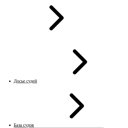
Досье судей
База судов