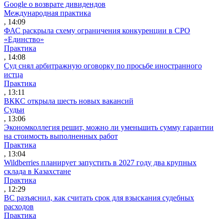
Google о возврате дивидендов
Международная практика
, 14:09
ФАС раскрыла схему ограничения конкуренции в СРО
«Единство»
Практика
, 14:08
Суд снял арбитражную оговорку по просьбе иностранного
истца
Практика
, 13:11
ВККС открыла шесть новых вакансий
Судьи
, 13:06
Экономколлегия решит, можно ли уменьшить сумму гарантии
на стоимость выполненных работ
Практика
, 13:04
Wildberries планирует запустить в 2027 году два крупных
склада в Казахстане
Практика
, 12:29
ВС разъяснил, как считать срок для взыскания судебных
расходов
Практика