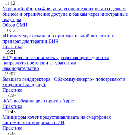
, 11:12
Утренний обзор за 4 августа: усиление контроля за сделкам
бизнеса и ограничение доступа к банкам через иностранные
браузеры
Обзор СМИ
, 10:12
«Промомеду» отказали в принудительной лицензии на
препарат для терапии ВИЧ
Практика
, 19:21
В ГД внесли законопроект, разрешающий туристам
направлять претензии к турагентам
Законодательство
, 19:07
Бывшего гендиректора «Облкоммунэнерго» подозревают в
хищении 1 млрд руб.
Практика
, 17:59
ФАС возбудила дело против Apple
Практика
, 17:43
Минцифры хочет предустанавливать на смартфонах
системных помощников с ИИ
Практика
, 17:33