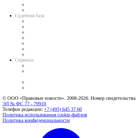
Сговоры на торгах
Авто
Судебная база
Картотека арбитражных дел
Решения арбитражных судов
Календарь рассмотрения арбитражных дел
Досье судей
Информация о судах
RSS лента новостей
Вакансии для юристов
Сервисы
Справочно-правовая система
Casebook: мониторинг дел
и компаний
Caselook: поиск и анализ практики
CASE.ONE: управление юридической службой
© ООО «Правовые новости». 2008-2026.
Номер свидетельства
ЭЛ № ФС 77 - 79910
.
Телефон редакции:
+7 (495) 645 37 60
Политика использования cookie-файлов
Политика конфиденциальности