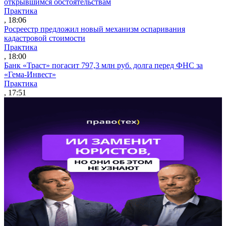
открывшимся обстоятельствам
Практика
, 18:06
Росреестр предложил новый механизм оспаривания
кадастровой стоимости
Практика
, 18:00
Банк «Траст» погасит 797,3 млн руб. долга перед ФНС за
«Гема-Инвест»
Практика
, 17:51