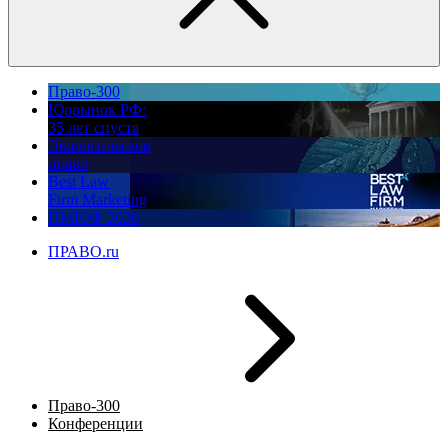
Право-300
Юррынок РФ:
35 лет спустя
Экологическое
право
Best Law
Firm Marketing
ПМЮФ 2026
ПРАВО.ru
Право-300
Конференции