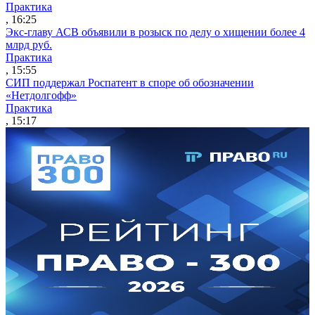
Практика
, 16:25
Экс-главу АСВ объявили в розыск по делу о хищении более 4
млрд руб.
Практика
, 15:55
СИП поддержал Роспатент в споре об обозначении
«Нетдолгофф»
Практика
, 15:17