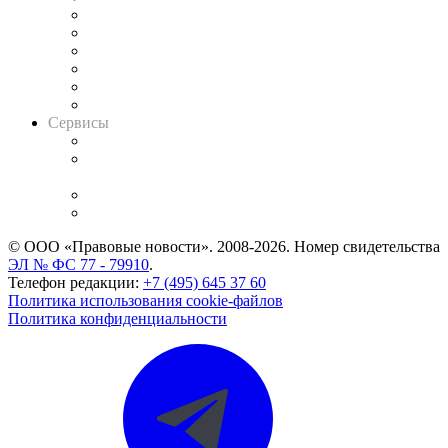
Решения арбитражных судов
Календарь рассмотрения арбитражных дел
Досье судей
Информация о судах
RSS лента новостей
Вакансии для юристов
Сервисы
Справочно-правовая система
Casebook: мониторинг дел
и компаний
Caselook: поиск и анализ практики
CASE.ONE: управление юридической службой
© ООО «Правовые новости». 2008-2026.
Номер свидетельства
ЭЛ № ФС 77 - 79910
.
Телефон редакции:
+7 (495) 645 37 60
Политика использования cookie-файлов
Политика конфиденциальности