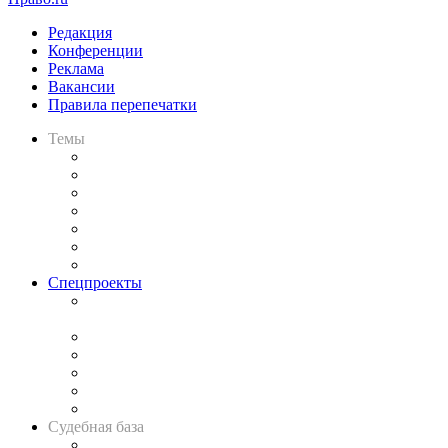
Редакция
Конференции
Реклама
Вакансии
Правила перепечатки
Темы
Практика
Законодательство
Процесс
Исследования
Рынок юридических услуг
Юридическое сообщество
Важнейшие правовые темы в прессе
Спецпроекты
Подкаст «В здравом уме
и твёрдой памяти»
Legal Design
Банкротная панорама
Советы для литигаторов
Сговоры на торгах
Авто
Судебная база
Картотека арбитражных дел