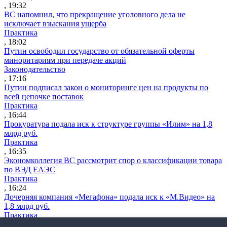
, 19:32
ВС напомнил, что прекращение уголовного дела не
исключает взыскания ущерба
Практика
, 18:02
Путин освободил государство от обязательной оферты
миноритариям при передаче акций
Законодательство
, 17:16
Путин подписал закон о мониторинге цен на продукты по
всей цепочке поставок
Практика
, 16:44
Прокуратура подала иск к структуре группы «Илим» на 1,8
млрд руб.
Практика
, 16:35
Экономколлегия ВС рассмотрит спор о классификации товара
по ВЭД ЕАЭС
Практика
, 16:24
Дочерняя компания «Мегафона» подала иск к «М.Видео» на
1,8 млрд руб.
Практика
, 15:50