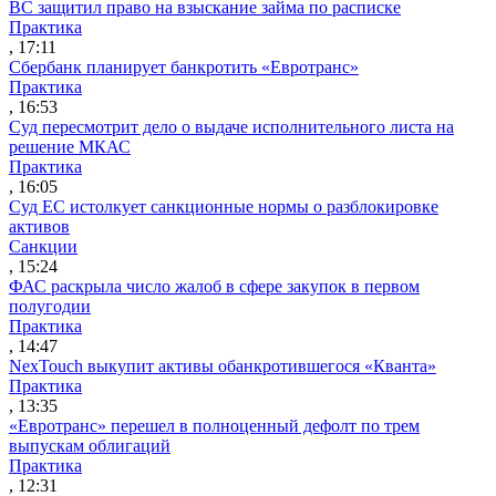
ВС защитил право на взыскание займа по расписке
Практика
, 17:11
Сбербанк планирует банкротить «Евротранс»
Практика
, 16:53
Суд пересмотрит дело о выдаче исполнительного листа на
решение МКАС
Практика
, 16:05
Суд ЕС истолкует санкционные нормы о разблокировке
активов
Санкции
, 15:24
ФАС раскрыла число жалоб в сфере закупок в первом
полугодии
Практика
, 14:47
NexTouch выкупит активы обанкротившегося «Кванта»
Практика
, 13:35
«Евротранс» перешел в полноценный дефолт по трем
выпускам облигаций
Практика
, 12:31