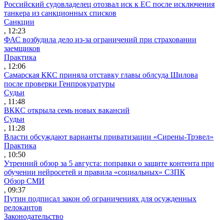
Российский судовладелец отозвал иск к ЕС после исключения
танкера из санкционных списков
Санкции
, 12:23
ФАС возбудила дело из-за ограничений при страховании
заемщиков
Практика
, 12:06
Самарская ККС приняла отставку главы облсуда Шилова
после проверки Генпрокуратуры
Судьи
, 11:48
ВККС открыла семь новых вакансий
Судьи
, 11:28
Власти обсуждают варианты приватизации «Сирены-Трэвел»
Практика
, 10:50
Утренний обзор за 5 августа: поправки о защите контента при
обучении нейросетей и правила «социальных» СЗПК
Обзор СМИ
, 09:37
Путин подписал закон об ограничениях для осужденных
релокантов
Законодательство