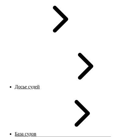
Досье судей
База судов