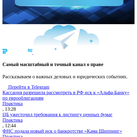
Cамый масштабный и точный канал о праве
Рассказываем о важных деловых и юридических событиях.
Перейти в Telegram
Кассация разрешила рассмотреть в РФ иск к «Альфа-Банку»
по еврооблигациям
Практика
, 13:28
ЦБ ужесточил требования к листингу ценных бумаг
Практика
, 12:44
ФНС подала новый иск о банкротстве «Кама Шиппинг»
Практика