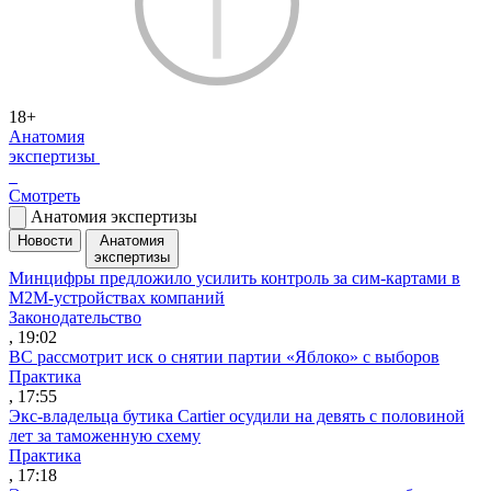
18+
Анатомия
экспертизы
Смотреть
Анатомия экспертизы
Новости
Анатомия
экспертизы
Минцифры предложило усилить контроль за сим-картами в
M2M-устройствах компаний
Законодательство
, 19:02
ВС рассмотрит иск о снятии партии «Яблоко» с выборов
Практика
, 17:55
Экс-владельца бутика Cartier осудили на девять с половиной
лет за таможенную схему
Практика
, 17:18