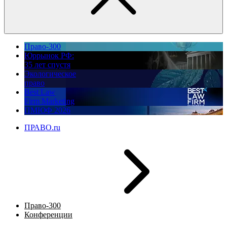
Право-300
Юррынок РФ:
35 лет спустя
Экологическое
право
Best Law
Firm Marketing
ПМЮФ 2026
ПРАВО.ru
Право-300
Конференции