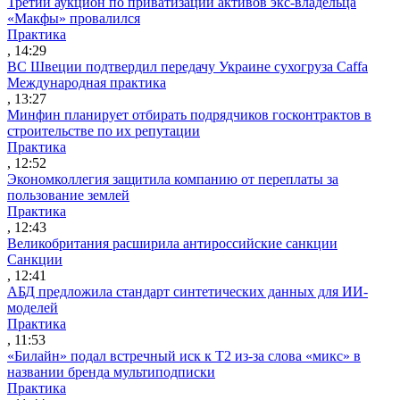
Третий аукцион по приватизации активов экс-владельца
«Макфы» провалился
Практика
, 14:29
ВС Швеции подтвердил передачу Украине сухогруза Caffa
Международная практика
, 13:27
Минфин планирует отбирать подрядчиков госконтрактов в
строительстве по их репутации
Практика
, 12:52
Экономколлегия защитила компанию от переплаты за
пользование землей
Практика
, 12:43
Великобритания расширила антироссийские санкции
Санкции
, 12:41
АБД предложила стандарт синтетических данных для ИИ-
моделей
Практика
, 11:53
«Билайн» подал встречный иск к Т2 из-за слова «микс» в
названии бренда мультиподписки
Практика