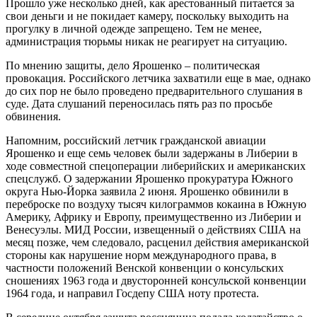
Прошло уже несколько дней, как арестованный питается за
свои деньги и не покидает камеру, поскольку выходить на
прогулку в личной одежде запрещено. Тем не менее,
администрация тюрьмы никак не реагирует на ситуацию.
По мнению защиты, дело Ярошенко – политическая
провокация. Российского летчика захватили еще в мае, однако
до сих пор не было проведено предварительного слушания в
суде. Дата слушаний переносилась пять раз по просьбе
обвинения.
Напомним, российский летчик гражданской авиации
Ярошенко и еще семь человек были задержаны в Либерии в
ходе совместной спецоперации либерийских и американских
спецслужб. О задержании Ярошенко прокуратура Южного
округа Нью-Йорка заявила 2 июня. Ярошенко обвинили в
переброске по воздуху тысяч килограммов кокаина в Южную
Америку, Африку и Европу, преимущественно из Либерии и
Венесуэлы. МИД России, извещенный о действиях США на
месяц позже, чем следовало, расценил действия американской
стороны как нарушение норм международного права, в
частности положений Венской конвенции о консульских
сношениях 1963 года и двусторонней консульской конвенции
1964 года, и направил Госдепу США ноту протеста.