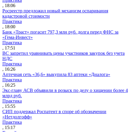
Практика
, 18:06
Росреестр предложил новый механизм оспаривания
кадастровой стоимости
Практика
, 18:00
Банк «Траст» погасит 797,3 млн руб. долга перед ФНС за
«Гема-Инвест»
Практика
, 17:51
ВС запретил уравнивать цены участников закупок без учета
НДС
Практика
, 16:26
Аптечная сеть «36,6» выкупила 83 аптеки «Диалога»
Практика
, 16:25
Экс-главу АСВ объявили в розыск по делу о хищении более 4
млрд руб.
Практика
, 15:55
СИП поддержал Роспатент в споре об обозначении
«Нетдолгофф»
Практика
, 15:17