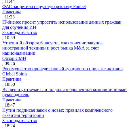
, 11:44
ФАС запретила наружную рекламу Fonbet
Практика
, 11:23
IT-бизнес просит упростить использование данных граждан
для обучения ИИ
Законодательство
, 10:59
Утренний обзор за 6 августа: ужесточение закупок
иностранной техники и рост рынка M&A за счет
национализации
Обзор СМИ
, 09:26
Росимущество проведет новый аукцион по продаже активов
Global Spirits
Практика
, 18:50
ВС решит, отвечает ли по долгам брошенной компании новый
руководитель
Практика
, 18:47
Путин подписал закон о новых правилах комплексного
развития территорий
Законодательство
, 18:24