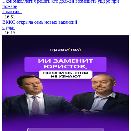
Экономколлегия решит, кто должен возмещать ущерб при
пожаре
Практика
, 16:51
ВККС открыла семь новых вакансий
Судьи
, 16:15