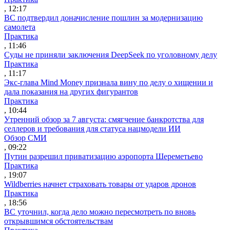
, 12:17
ВС подтвердил доначисление пошлин за модернизацию
самолета
Практика
, 11:46
Суды не приняли заключения DeepSeek по уголовному делу
Практика
, 11:17
Экс-глава Mind Money признала вину по делу о хищении и
дала показания на других фигурантов
Практика
, 10:44
Утренний обзор за 7 августа: смягчение банкротства для
селлеров и требования для статуса нацмодели ИИ
Обзор СМИ
, 09:22
Путин разрешил приватизацию аэропорта Шереметьево
Практика
, 19:07
Wildberries начнет страховать товары от ударов дронов
Практика
, 18:56
ВС уточнил, когда дело можно пересмотреть по вновь
открывшимся обстоятельствам