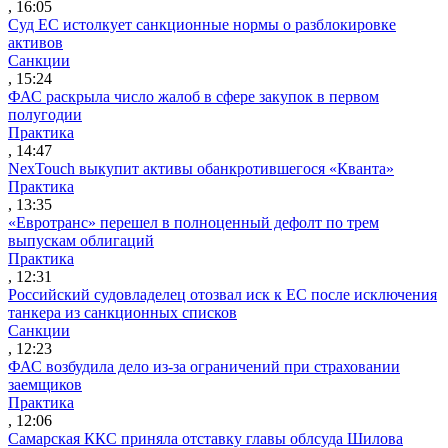
, 16:05
Суд ЕС истолкует санкционные нормы о разблокировке
активов
Санкции
, 15:24
ФАС раскрыла число жалоб в сфере закупок в первом
полугодии
Практика
, 14:47
NexTouch выкупит активы обанкротившегося «Кванта»
Практика
, 13:35
«Евротранс» перешел в полноценный дефолт по трем
выпускам облигаций
Практика
, 12:31
Российский судовладелец отозвал иск к ЕС после исключения
танкера из санкционных списков
Санкции
, 12:23
ФАС возбудила дело из-за ограничений при страховании
заемщиков
Практика
, 12:06
Самарская ККС приняла отставку главы облсуда Шилова