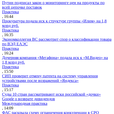
Путин подписал закон о мониторинге цен на продукты по
всей цепочке поставок
Практика
, 16:44
Прокуратура подала иск к структуре группы «Илим» на 1,8
млрд руб.
Практика
, 16:35
Экономколлегия ВС рассмотрит спор о классификации товара
по ВЭД ЕАЭС
Практика
, 16:24
Дочерняя компания «Мегафона» подала иск к «М.Видео» на
1,8 млрд руб.
Практика
, 15:50
СИП проверит отмену патента на систему управления
устройствами после возражений «Яндекса»
Практика
, 15:17
Суды 10 стран рассматривают иски российской «дочки»
Google о возврате дивидендов
Международная практика
, 14:09
ФАС раскрыла схему ограничения конкуренции в СРО