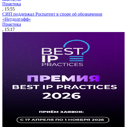
Практика
, 15:55
СИП поддержал Роспатент в споре об обозначении
«Нетдолгофф»
Практика
, 15:17