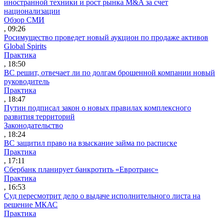
иностранной техники и рост рынка M&A за счет
национализации
Обзор СМИ
, 09:26
Росимущество проведет новый аукцион по продаже активов
Global Spirits
Практика
, 18:50
ВС решит, отвечает ли по долгам брошенной компании новый
руководитель
Практика
, 18:47
Путин подписал закон о новых правилах комплексного
развития территорий
Законодательство
, 18:24
ВС защитил право на взыскание займа по расписке
Практика
, 17:11
Сбербанк планирует банкротить «Евротранс»
Практика
, 16:53
Суд пересмотрит дело о выдаче исполнительного листа на
решение МКАС
Практика