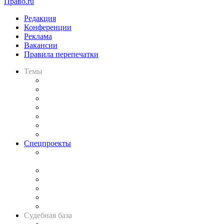
Право.ru
Редакция
Конференции
Реклама
Вакансии
Правила перепечатки
Темы
Практика
Законодательство
Процесс
Исследования
Рынок юридических услуг
Юридическое сообщество
Важнейшие правовые темы в прессе
Спецпроекты
Подкаст «В здравом уме
и твёрдой памяти»
Legal Design
Банкротная панорама
Советы для литигаторов
Сговоры на торгах
Авто
Судебная база