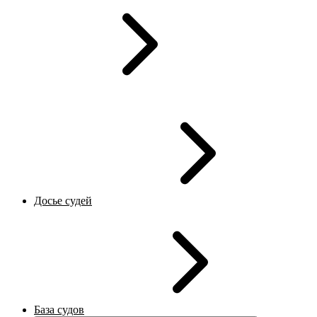
Досье судей
База судов