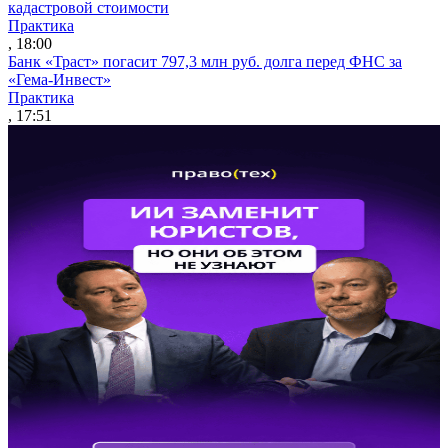
кадастровой стоимости
Практика
, 18:00
Банк «Траст» погасит 797,3 млн руб. долга перед ФНС за
«Гема-Инвест»
Практика
, 17:51