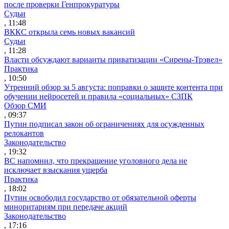
после проверки Генпрокуратуры
Судьи
, 11:48
ВККС открыла семь новых вакансий
Судьи
, 11:28
Власти обсуждают варианты приватизации «Сирены-Трэвел»
Практика
, 10:50
Утренний обзор за 5 августа: поправки о защите контента при
обучении нейросетей и правила «социальных» СЗПК
Обзор СМИ
, 09:37
Путин подписал закон об ограничениях для осужденных
релокантов
Законодательство
, 19:32
ВС напомнил, что прекращение уголовного дела не
исключает взыскания ущерба
Практика
, 18:02
Путин освободил государство от обязательной оферты
миноритариям при передаче акций
Законодательство
, 17:16