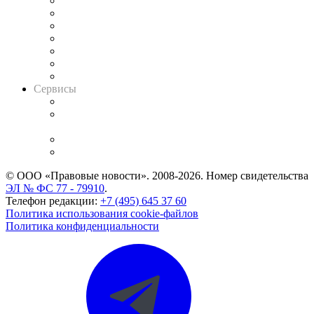
Картотека арбитражных дел
Решения арбитражных судов
Календарь рассмотрения арбитражных дел
Досье судей
Информация о судах
RSS лента новостей
Вакансии для юристов
Сервисы
Справочно-правовая система
Casebook: мониторинг дел
и компаний
Caselook: поиск и анализ практики
CASE.ONE: управление юридической службой
© ООО «Правовые новости». 2008-2026.
Номер свидетельства
ЭЛ № ФС 77 - 79910
.
Телефон редакции:
+7 (495) 645 37 60
Политика использования cookie-файлов
Политика конфиденциальности