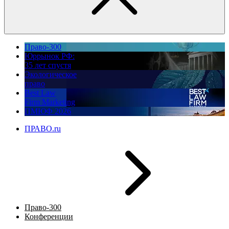
Право-300
Юррынок РФ:
35 лет спустя
Экологическое
право
Best Law
Firm Marketing
ПМЮФ 2026
ПРАВО.ru
Право-300
Конференции