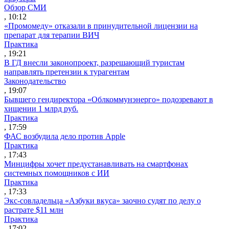
Обзор СМИ
, 10:12
«Промомеду» отказали в принудительной лицензии на
препарат для терапии ВИЧ
Практика
, 19:21
В ГД внесли законопроект, разрешающий туристам
направлять претензии к турагентам
Законодательство
, 19:07
Бывшего гендиректора «Облкоммунэнерго» подозревают в
хищении 1 млрд руб.
Практика
, 17:59
ФАС возбудила дело против Apple
Практика
, 17:43
Минцифры хочет предустанавливать на смартфонах
системных помощников с ИИ
Практика
, 17:33
Экс-совладельца «Азбуки вкуса» заочно судят по делу о
растрате $11 млн
Практика
, 17:02