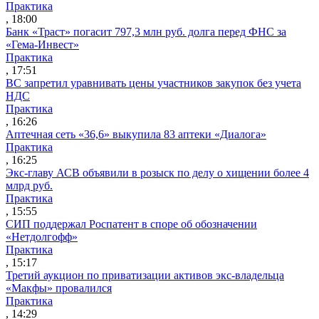
Практика
, 18:00
Банк «Траст» погасит 797,3 млн руб. долга перед ФНС за
«Гема-Инвест»
Практика
, 17:51
ВС запретил уравнивать цены участников закупок без учета
НДС
Практика
, 16:26
Аптечная сеть «36,6» выкупила 83 аптеки «Диалога»
Практика
, 16:25
Экс-главу АСВ объявили в розыск по делу о хищении более 4
млрд руб.
Практика
, 15:55
СИП поддержал Роспатент в споре об обозначении
«Нетдолгофф»
Практика
, 15:17
Третий аукцион по приватизации активов экс-владельца
«Макфы» провалился
Практика
, 14:29