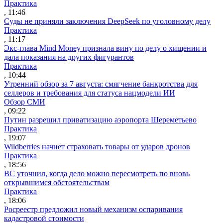
Практика
, 11:46
Суды не приняли заключения DeepSeek по уголовному делу
Практика
, 11:17
Экс-глава Mind Money признала вину по делу о хищении и
дала показания на других фигурантов
Практика
, 10:44
Утренний обзор за 7 августа: смягчение банкротства для
селлеров и требования для статуса нацмодели ИИ
Обзор СМИ
, 09:22
Путин разрешил приватизацию аэропорта Шереметьево
Практика
, 19:07
Wildberries начнет страховать товары от ударов дронов
Практика
, 18:56
ВС уточнил, когда дело можно пересмотреть по вновь
открывшимся обстоятельствам
Практика
, 18:06
Росреестр предложил новый механизм оспаривания
кадастровой стоимости