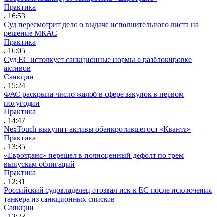
Практика
, 16:53
Суд пересмотрит дело о выдаче исполнительного листа на
решение МКАС
Практика
, 16:05
Суд ЕС истолкует санкционные нормы о разблокировке
активов
Санкции
, 15:24
ФАС раскрыла число жалоб в сфере закупок в первом
полугодии
Практика
, 14:47
NexTouch выкупит активы обанкротившегося «Кванта»
Практика
, 13:35
«Евротранс» перешел в полноценный дефолт по трем
выпускам облигаций
Практика
, 12:31
Российский судовладелец отозвал иск к ЕС после исключения
танкера из санкционных списков
Санкции
, 12:23