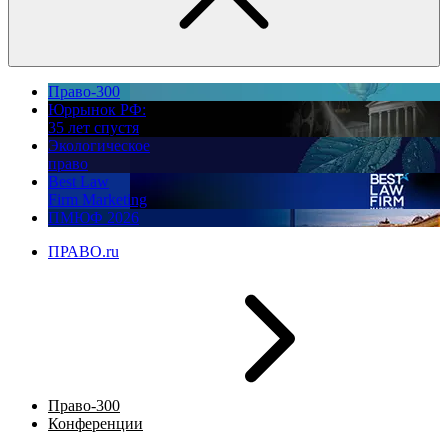
Право-300
Юррынок РФ:
35 лет спустя
Экологическое
право
Best Law
Firm Marketing
ПМЮФ 2026
ПРАВО.ru
Право-300
Конференции