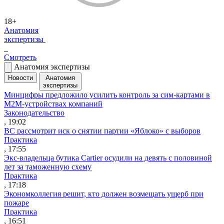
18+
Анатомия
экспертизы
Смотреть
Анатомия экспертизы
Новости
Анатомия
экспертизы
Минцифры предложило усилить контроль за сим-картами в
M2M-устройствах компаний
Законодательство
, 19:02
ВС рассмотрит иск о снятии партии «Яблоко» с выборов
Практика
, 17:55
Экс-владельца бутика Cartier осудили на девять с половиной
лет за таможенную схему
Практика
, 17:18
Экономколлегия решит, кто должен возмещать ущерб при
пожаре
Практика
, 16:51