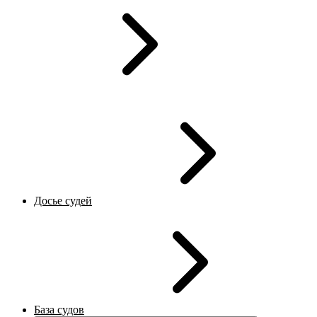
Досье судей
База судов