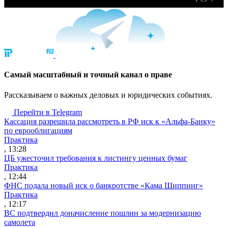
Cамый масштабный и точный канал о праве
Рассказываем о важных деловых и юридических событиях.
Перейти в Telegram
Кассация разрешила рассмотреть в РФ иск к «Альфа-Банку»
по еврооблигациям
Практика
, 13:28
ЦБ ужесточил требования к листингу ценных бумаг
Практика
, 12:44
ФНС подала новый иск о банкротстве «Кама Шиппинг»
Практика
, 12:17
ВС подтвердил доначисление пошлин за модернизацию
самолета