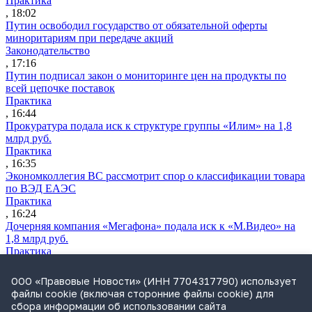
Практика
, 18:02
Путин освободил государство от обязательной оферты
миноритариям при передаче акций
Законодательство
, 17:16
Путин подписал закон о мониторинге цен на продукты по
всей цепочке поставок
Практика
, 16:44
Прокуратура подала иск к структуре группы «Илим» на 1,8
млрд руб.
Практика
, 16:35
Экономколлегия ВС рассмотрит спор о классификации товара
по ВЭД ЕАЭС
Практика
, 16:24
Дочерняя компания «Мегафона» подала иск к «М.Видео» на
1,8 млрд руб.
Практика
, 15:50
СИП проверит отмену патента на систему управления
ООО «Правовые Новости» (ИНН 7704317790) использует
устройствами после возражений «Яндекса»
файлы cookie (включая сторонние файлы cookie) для
Практика
сбора информации об использовании сайта