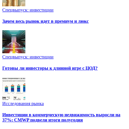
Спецвыпуск: инвестиции
Зачем весь рынок идет в премиум и люкс
Спецвыпуск: инвестиции
Готовы ли инвесторы к длинной игре с ЦОД?
Исследования рынка
Инвестиции в коммерческую недвижимость выросли на
37%: CMWP подвели итоги полугодия