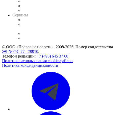
Информация о судах
RSS лента новостей
Вакансии для юристов
Сервисы
Справочно-правовая система
Casebook: мониторинг дел
и компаний
Caselook: поиск и анализ практики
CASE.ONE: управление юридической службой
© ООО «Правовые новости». 2008-2026.
Номер свидетельства
ЭЛ № ФС 77 - 79910
.
Телефон редакции:
+7 (495) 645 37 60
Политика использования cookie-файлов
Политика конфиденциальности