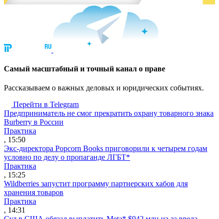
Cамый масштабный и точный канал о праве
Рассказываем о важных деловых и юридических событиях.
Перейти в Telegram
Предприниматель не смог прекратить охрану товарного знака
Burberry в России
Практика
, 15:50
Экс-директора Popcorn Books приговорили к четырем годам
условно по делу о пропаганде ЛГБТ*
Практика
, 15:25
Wildberries запустит программу партнерских хабов для
хранения товаров
Практика
, 14:31
Суд в США обязал выплатить Meta* $942 млн из-за вреда