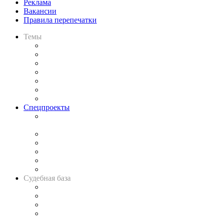
Реклама
Вакансии
Правила перепечатки
Темы
Практика
Законодательство
Процесс
Исследования
Рынок юридических услуг
Юридическое сообщество
Важнейшие правовые темы в прессе
Спецпроекты
Подкаст «В здравом уме
и твёрдой памяти»
Legal Design
Банкротная панорама
Советы для литигаторов
Сговоры на торгах
Авто
Судебная база
Картотека арбитражных дел
Решения арбитражных судов
Календарь рассмотрения арбитражных дел
Досье судей