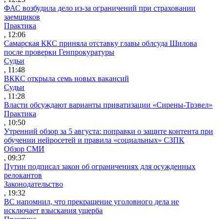
ФАС возбудила дело из-за ограничений при страховании
заемщиков
Практика
, 12:06
Самарская ККС приняла отставку главы облсуда Шилова
после проверки Генпрокуратуры
Судьи
, 11:48
ВККС открыла семь новых вакансий
Судьи
, 11:28
Власти обсуждают варианты приватизации «Сирены-Трэвел»
Практика
, 10:50
Утренний обзор за 5 августа: поправки о защите контента при
обучении нейросетей и правила «социальных» СЗПК
Обзор СМИ
, 09:37
Путин подписал закон об ограничениях для осужденных
релокантов
Законодательство
, 19:32
ВС напомнил, что прекращение уголовного дела не
исключает взыскания ущерба