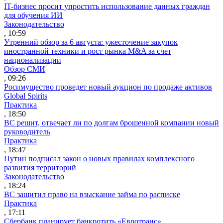
IT-бизнес просит упростить использование данных граждан
для обучения ИИ
Законодательство
, 10:59
Утренний обзор за 6 августа: ужесточение закупок
иностранной техники и рост рынка M&A за счет
национализации
Обзор СМИ
, 09:26
Росимущество проведет новый аукцион по продаже активов
Global Spirits
Практика
, 18:50
ВС решит, отвечает ли по долгам брошенной компании новый
руководитель
Практика
, 18:47
Путин подписал закон о новых правилах комплексного
развития территорий
Законодательство
, 18:24
ВС защитил право на взыскание займа по расписке
Практика
, 17:11
Сбербанк планирует банкротить «Евротранс»