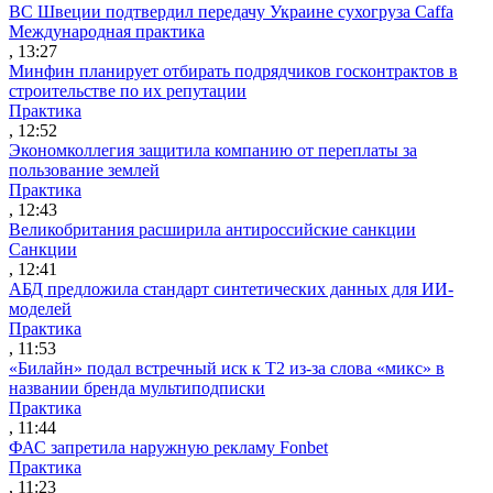
ВС Швеции подтвердил передачу Украине сухогруза Caffa
Международная практика
, 13:27
Минфин планирует отбирать подрядчиков госконтрактов в
строительстве по их репутации
Практика
, 12:52
Экономколлегия защитила компанию от переплаты за
пользование землей
Практика
, 12:43
Великобритания расширила антироссийские санкции
Санкции
, 12:41
АБД предложила стандарт синтетических данных для ИИ-
моделей
Практика
, 11:53
«Билайн» подал встречный иск к Т2 из-за слова «микс» в
названии бренда мультиподписки
Практика
, 11:44
ФАС запретила наружную рекламу Fonbet
Практика
, 11:23