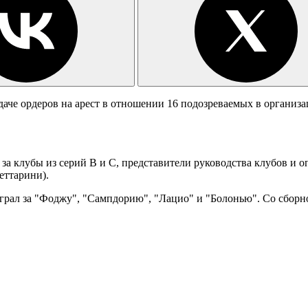
аче ордеров на арест в отношении 16 подозреваемых в организа
а клубы из серий B и C, представители руководства клубов и о
еттарини).
грал за "Фоджу", "Сампдорию", "Лацио" и "Болонью". Со сборн