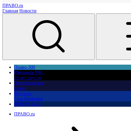
ПРАВО.ru
Главная
Новости
Право-300
Юррынок РФ:
35 лет спустя
Экологическое
право
Best Law
Firm Marketing
ПМЮФ 2026
ПРАВО.ru