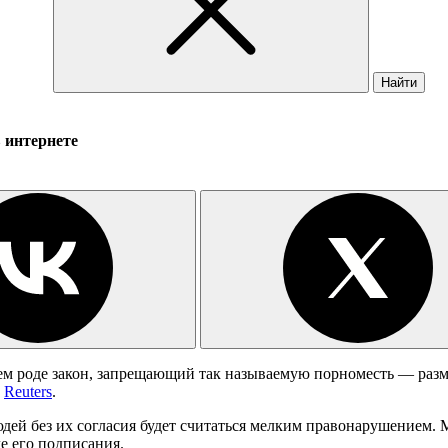
Найти
 интернете
ем роде закон, запрещающий так называемую порноместь — ра
о
Reuters
.
дей без их согласия будет считаться мелким правонарушением. 
е его подписания.