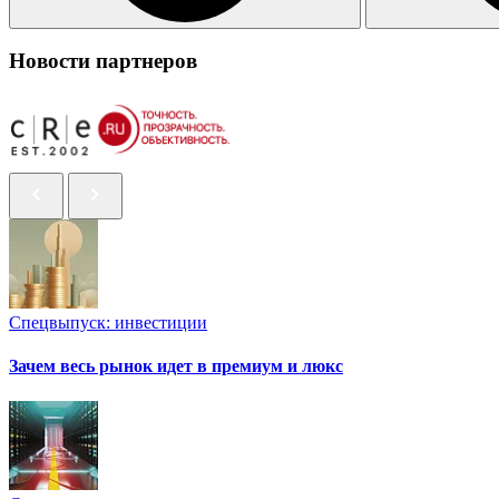
Новости партнеров
Спецвыпуск: инвестиции
Зачем весь рынок идет в премиум и люкс