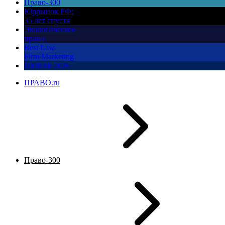
Право-300
Юррынок РФ:
35 лет спустя
Экологическое
право
Best Law
Firm Marketing
ПМЮФ 2026
ПРАВО.ru
Право-300