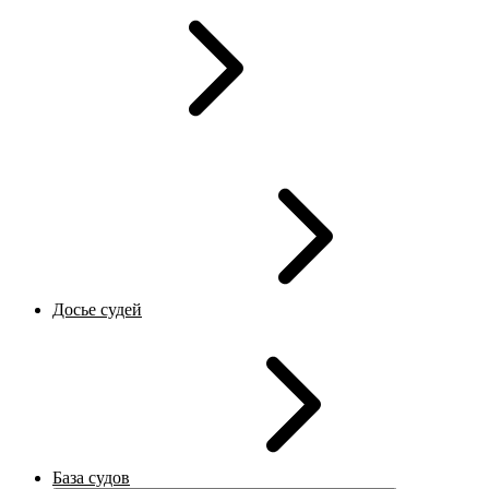
Досье судей
База судов