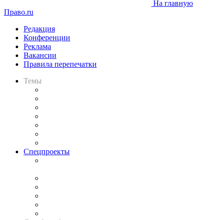
На главную
Право.ru
Редакция
Конференции
Реклама
Вакансии
Правила перепечатки
Темы
Практика
Законодательство
Процесс
Исследования
Рынок юридических услуг
Юридическое сообщество
Важнейшие правовые темы в прессе
Спецпроекты
Подкаст «В здравом уме
и твёрдой памяти»
Legal Design
Банкротная панорама
Советы для литигаторов
Сговоры на торгах
Авто