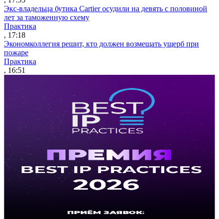
Экс-владельца бутика Cartier осудили на девять с половиной
лет за таможенную схему
Практика
, 17:18
Экономколлегия решит, кто должен возмещать ущерб при
пожаре
Практика
, 16:51