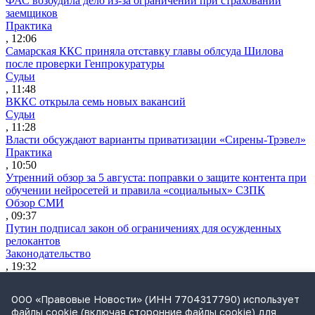
ФАС возбудила дело из-за ограничений при страховании
заемщиков
Практика
, 12:06
Самарская ККС приняла отставку главы облсуда Шилова
после проверки Генпрокуратуры
Судьи
, 11:48
ВККС открыла семь новых вакансий
Судьи
, 11:28
Власти обсуждают варианты приватизации «Сирены-Трэвел»
Практика
, 10:50
Утренний обзор за 5 августа: поправки о защите контента при
обучении нейросетей и правила «социальных» СЗПК
Обзор СМИ
, 09:37
Путин подписал закон об ограничениях для осужденных
релокантов
Законодательство
, 19:32
ВС напомнил, что прекращение уголовного дела не
исключает взыскания ущерба
ООО «Правовые Новости» (ИНН 7704317790) использует
Практика
файлы cookie (включая сторонние файлы cookie) для