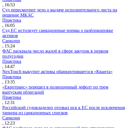
, 16:53
Суд пересмотрит дело о выдаче исполнительного листа на
решение МКАС
Практика
, 16:05
Суд ЕС истолкует санкционные нормы о разблокировке
активов
Санкции
, 15:24
ФАС раскрыла число жалоб в сфере закупок в первом
полугодии
Практика
, 14:47
NexTouch выкупит активы обанкротившегося «Кванта»
Практика
, 13:35
«Евротранс» перешел в полноценный дефолт по трем
выпускам облигаций
Практика
, 12:31
Российский судовладелец отозвал иск к ЕС после исключения
танкера из санкционных списков
Санкции
, 12:23