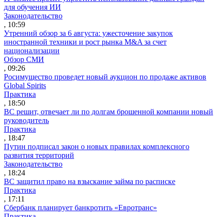
для обучения ИИ
Законодательство
, 10:59
Утренний обзор за 6 августа: ужесточение закупок
иностранной техники и рост рынка M&A за счет
национализации
Обзор СМИ
, 09:26
Росимущество проведет новый аукцион по продаже активов
Global Spirits
Практика
, 18:50
ВС решит, отвечает ли по долгам брошенной компании новый
руководитель
Практика
, 18:47
Путин подписал закон о новых правилах комплексного
развития территорий
Законодательство
, 18:24
ВС защитил право на взыскание займа по расписке
Практика
, 17:11
Сбербанк планирует банкротить «Евротранс»
Практика