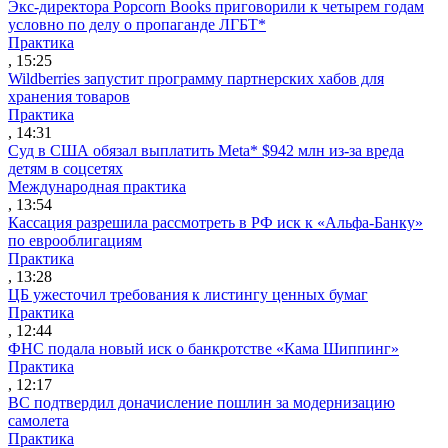
Экс-директора Popcorn Books приговорили к четырем годам
условно по делу о пропаганде ЛГБТ*
Практика
, 15:25
Wildberries запустит программу партнерских хабов для
хранения товаров
Практика
, 14:31
Суд в США обязал выплатить Meta* $942 млн из-за вреда
детям в соцсетях
Международная практика
, 13:54
Кассация разрешила рассмотреть в РФ иск к «Альфа-Банку»
по еврооблигациям
Практика
, 13:28
ЦБ ужесточил требования к листингу ценных бумаг
Практика
, 12:44
ФНС подала новый иск о банкротстве «Кама Шиппинг»
Практика
, 12:17
ВС подтвердил доначисление пошлин за модернизацию
самолета
Практика