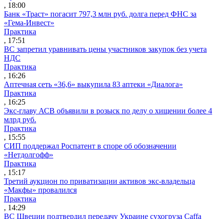
, 18:00
Банк «Траст» погасит 797,3 млн руб. долга перед ФНС за
«Гема-Инвест»
Практика
, 17:51
ВС запретил уравнивать цены участников закупок без учета
НДС
Практика
, 16:26
Аптечная сеть «36,6» выкупила 83 аптеки «Диалога»
Практика
, 16:25
Экс-главу АСВ объявили в розыск по делу о хищении более 4
млрд руб.
Практика
, 15:55
СИП поддержал Роспатент в споре об обозначении
«Нетдолгофф»
Практика
, 15:17
Третий аукцион по приватизации активов экс-владельца
«Макфы» провалился
Практика
, 14:29
ВС Швеции подтвердил передачу Украине сухогруза Caffa