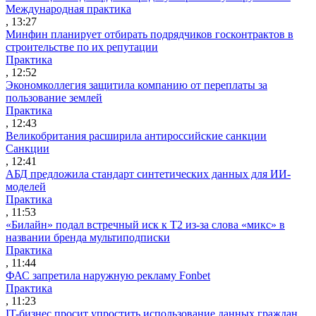
Международная практика
, 13:27
Минфин планирует отбирать подрядчиков госконтрактов в
строительстве по их репутации
Практика
, 12:52
Экономколлегия защитила компанию от переплаты за
пользование землей
Практика
, 12:43
Великобритания расширила антироссийские санкции
Санкции
, 12:41
АБД предложила стандарт синтетических данных для ИИ-
моделей
Практика
, 11:53
«Билайн» подал встречный иск к Т2 из-за слова «микс» в
названии бренда мультиподписки
Практика
, 11:44
ФАС запретила наружную рекламу Fonbet
Практика
, 11:23
IT-бизнес просит упростить использование данных граждан