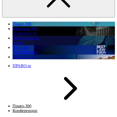
Право-300
Юррынок РФ:
35 лет спустя
Экологическое
право
Best Law
Firm Marketing
ПМЮФ 2026
ПРАВО.ru
Право-300
Конференции