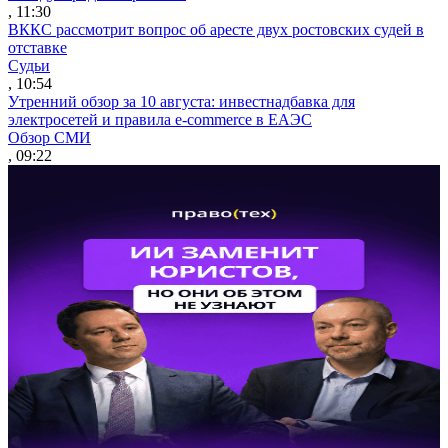
, 11:30
ВККС рассмотрит вопрос об аресте двух ростовских судей в
отставке
Судьи
, 10:54
Утренний обзор за 10 августа: инвестнадбавка для
электросетей и правила e-commerce в ЕАЭС
Обзор СМИ
, 09:22