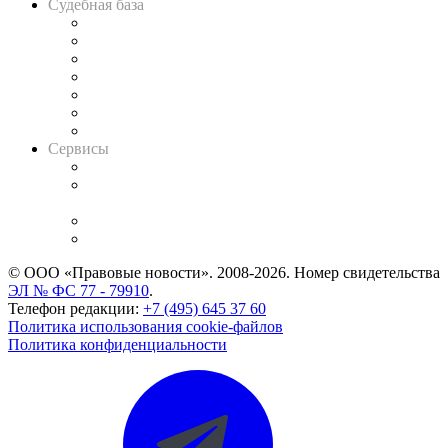
Судебная база
Картотека арбитражных дел
Решения арбитражных судов
Календарь рассмотрения арбитражных дел
Досье судей
Информация о судах
RSS лента новостей
Вакансии для юристов
Сервисы
Справочно-правовая система
Casebook: мониторинг дел
и компаний
Caselook: поиск и анализ практики
CASE.ONE: управление юридической службой
© ООО «Правовые новости». 2008-2026.
Номер свидетельства
ЭЛ № ФС 77 - 79910
.
Телефон редакции:
+7 (495) 645 37 60
Политика использования cookie-файлов
Политика конфиденциальности