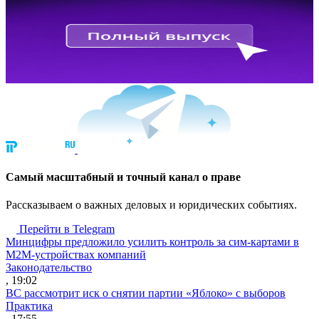
Cамый масштабный и точный канал о праве
Рассказываем о важных деловых и юридических событиях.
Перейти в Telegram
Минцифры предложило усилить контроль за сим-картами в
M2M-устройствах компаний
Законодательство
, 19:02
ВС рассмотрит иск о снятии партии «Яблоко» с выборов
Практика
, 17:55