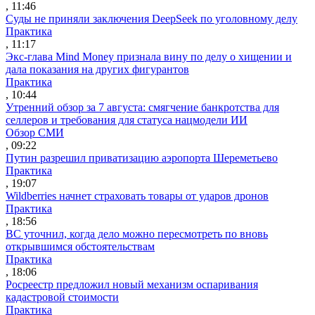
, 11:46
Суды не приняли заключения DeepSeek по уголовному делу
Практика
, 11:17
Экс-глава Mind Money признала вину по делу о хищении и
дала показания на других фигурантов
Практика
, 10:44
Утренний обзор за 7 августа: смягчение банкротства для
селлеров и требования для статуса нацмодели ИИ
Обзор СМИ
, 09:22
Путин разрешил приватизацию аэропорта Шереметьево
Практика
, 19:07
Wildberries начнет страховать товары от ударов дронов
Практика
, 18:56
ВС уточнил, когда дело можно пересмотреть по вновь
открывшимся обстоятельствам
Практика
, 18:06
Росреестр предложил новый механизм оспаривания
кадастровой стоимости
Практика