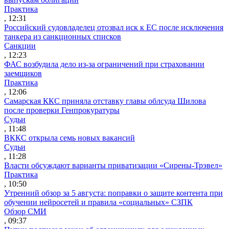
Практика
, 12:31
Российский судовладелец отозвал иск к ЕС после исключения
танкера из санкционных списков
Санкции
, 12:23
ФАС возбудила дело из-за ограничений при страховании
заемщиков
Практика
, 12:06
Самарская ККС приняла отставку главы облсуда Шилова
после проверки Генпрокуратуры
Судьи
, 11:48
ВККС открыла семь новых вакансий
Судьи
, 11:28
Власти обсуждают варианты приватизации «Сирены-Трэвел»
Практика
, 10:50
Утренний обзор за 5 августа: поправки о защите контента при
обучении нейросетей и правила «социальных» СЗПК
Обзор СМИ
, 09:37