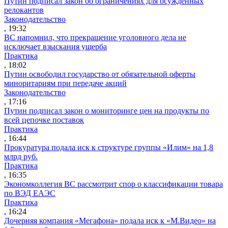
Путин подписал закон об ограничениях для осужденных
релокантов
Законодательство
, 19:32
ВС напомнил, что прекращение уголовного дела не
исключает взыскания ущерба
Практика
, 18:02
Путин освободил государство от обязательной оферты
миноритариям при передаче акций
Законодательство
, 17:16
Путин подписал закон о мониторинге цен на продукты по
всей цепочке поставок
Практика
, 16:44
Прокуратура подала иск к структуре группы «Илим» на 1,8
млрд руб.
Практика
, 16:35
Экономколлегия ВС рассмотрит спор о классификации товара
по ВЭД ЕАЭС
Практика
, 16:24
Дочерняя компания «Мегафона» подала иск к «М.Видео» на