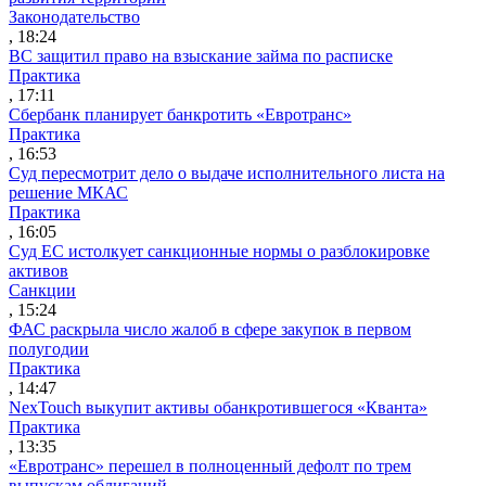
Законодательство
, 18:24
ВС защитил право на взыскание займа по расписке
Практика
, 17:11
Сбербанк планирует банкротить «Евротранс»
Практика
, 16:53
Суд пересмотрит дело о выдаче исполнительного листа на
решение МКАС
Практика
, 16:05
Суд ЕС истолкует санкционные нормы о разблокировке
активов
Санкции
, 15:24
ФАС раскрыла число жалоб в сфере закупок в первом
полугодии
Практика
, 14:47
NexTouch выкупит активы обанкротившегося «Кванта»
Практика
, 13:35
«Евротранс» перешел в полноценный дефолт по трем
выпускам облигаций