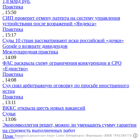
1,8 млрд руб.
Практика
, 15:50
СИП проверит отмену патента на систему управления
устройствами после возражений «Яндекса»
Практика
, 15:17
Суды 10 стран рассматривают иски российской «дочки»
Google о возврате дивидендов
Международная практика
, 14:09
ФАС раскрыла схему ограничения конкуренции в СРО
«Единство»
Практика
, 14:08
Суд снял арбитражную оговорку по просьбе иностранного
истца
Практика
, 13:11
ВККС открыла шесть новых вакансий
Судьи
, 13:06
Экономколлегия решит, можно ли уменьшить сумму гарантии
на стоимость выполненных работ
Практика
Реклама
Адвокатское бюро Санкт-Петербурга «Вертикаль» ИНН 7841290773
Реклама
АО"Право.ру" ИНН: 7708095468