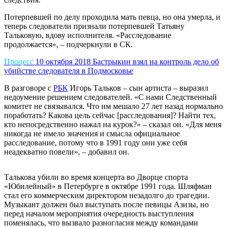
Потерпевшей по делу проходила мать певца, но она умерла, и
теперь следователи признали потерпевшей Татьяну
Тальковую, вдову исполнителя. «Расследование
продолжается», – подчеркнули в СК.
Процесс
10 октября 2018
Бастрыкин взял на контроль дело об
убийстве следователя в Подмосковье
В разговоре с
РБК
Игорь Тальков – сын артиста – выразил
недоумение решением следователей. «С нами Следственный
комитет не связывался. Что им мешало 27 лет назад нормально
поработать? Какова цель сейчас [расследования]? Найти тех,
кто непосредственно нажал на курок?» – сказал он. «Для меня
никогда не имело значения и смысла официальное
расследование, потому что в 1991 году они уже себя
неадекватно повели», – добавил он.
Талькова убили во время концерта во Дворце спорта
«Юбилейный» в Петербурге в октябре 1991 года. Шляфман
стал его коммерческим директором незадолго до трагедии.
Музыкант должен был выступать после певицы Азизы, но
перед началом мероприятия очередность выступления
поменялась, что вызвало разногласия между командами