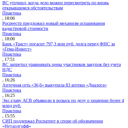
ВС уточнил, когда дело можно пересмотреть по вновь
открывшимся обстоятельствам
Практика
, 18:06
Росреестр предложил новый механизм оспаривания
кадастровой стоимости
Практика
, 18:00
Банк «Траст» погасит 797,3 млн руб. долга перед ФНС за
«Гема-Инвест»
Практика
, 17:51
ВС запретил уравнивать цены участников закупок без учета
НДС
Практика
, 16:26
Аптечная сеть «36,6» выкупила 83 аптеки «Диалога»
Практика
, 16:25
Экс-главу АСВ объявили в розыск по делу о хищении более 4
млрд руб.
Практика
, 15:55
СИП поддержал Роспатент в споре об обозначении
«Нетдолгофф»