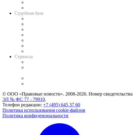
Сговоры на торгах
Авто
Судебная база
Картотека арбитражных дел
Решения арбитражных судов
Календарь рассмотрения арбитражных дел
Досье судей
Информация о судах
RSS лента новостей
Вакансии для юристов
Сервисы
Справочно-правовая система
Casebook: мониторинг дел
и компаний
Caselook: поиск и анализ практики
CASE.ONE: управление юридической службой
© ООО «Правовые новости». 2008-2026.
Номер свидетельства
ЭЛ № ФС 77 - 79910
.
Телефон редакции:
+7 (495) 645 37 60
Политика использования cookie-файлов
Политика конфиденциальности