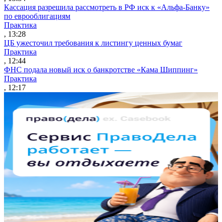
Кассация разрешила рассмотреть в РФ иск к «Альфа-Банку»
по еврооблигациям
Практика
, 13:28
ЦБ ужесточил требования к листингу ценных бумаг
Практика
, 12:44
ФНС подала новый иск о банкротстве «Кама Шиппинг»
Практика
, 12:17