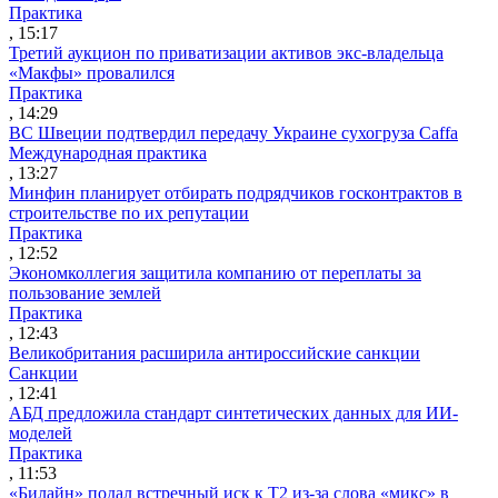
Практика
, 15:17
Третий аукцион по приватизации активов экс-владельца
«Макфы» провалился
Практика
, 14:29
ВС Швеции подтвердил передачу Украине сухогруза Caffa
Международная практика
, 13:27
Минфин планирует отбирать подрядчиков госконтрактов в
строительстве по их репутации
Практика
, 12:52
Экономколлегия защитила компанию от переплаты за
пользование землей
Практика
, 12:43
Великобритания расширила антироссийские санкции
Санкции
, 12:41
АБД предложила стандарт синтетических данных для ИИ-
моделей
Практика
, 11:53
«Билайн» подал встречный иск к Т2 из-за слова «микс» в