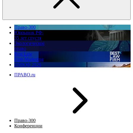
Право-300
Юррынок РФ:
35 лет спустя
Экологическое
право
Best Law
Firm Marketing
ПМЮФ 2026
ПРАВО.ru
Право-300
Конференции