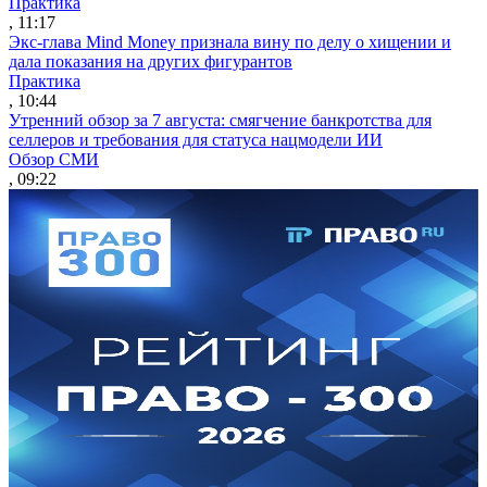
Практика
, 11:17
Экс-глава Mind Money признала вину по делу о хищении и
дала показания на других фигурантов
Практика
, 10:44
Утренний обзор за 7 августа: смягчение банкротства для
селлеров и требования для статуса нацмодели ИИ
Обзор СМИ
, 09:22