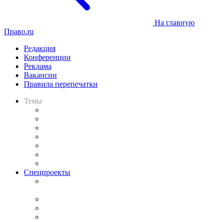
На главную
Право.ru
Редакция
Конференции
Реклама
Вакансии
Правила перепечатки
Темы
Практика
Законодательство
Процесс
Исследования
Рынок юридических услуг
Юридическое сообщество
Важнейшие правовые темы в прессе
Спецпроекты
Подкаст «В здравом уме
и твёрдой памяти»
Legal Design
Банкротная панорама
Советы для литигаторов