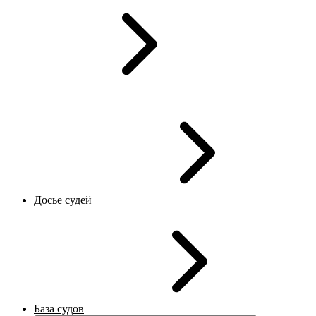
Досье судей
База судов