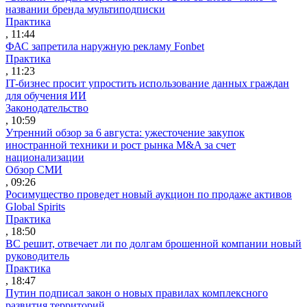
названии бренда мультиподписки
Практика
, 11:44
ФАС запретила наружную рекламу Fonbet
Практика
, 11:23
IT-бизнес просит упростить использование данных граждан
для обучения ИИ
Законодательство
, 10:59
Утренний обзор за 6 августа: ужесточение закупок
иностранной техники и рост рынка M&A за счет
национализации
Обзор СМИ
, 09:26
Росимущество проведет новый аукцион по продаже активов
Global Spirits
Практика
, 18:50
ВС решит, отвечает ли по долгам брошенной компании новый
руководитель
Практика
, 18:47
Путин подписал закон о новых правилах комплексного
развития территорий