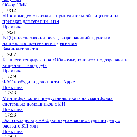
Обзор СМИ
, 10:12
«Промомеду» отказали в принудительной лицензии на
препарат для терапии ВИЧ
Практика
, 19:21
В ГД внесли законопроект, разрешающий туристам
направлять претензии к турагентам
Законодательство
, 19:07
Бывшего гендиректора «Облкоммунэнерго» подозревают в
хищении 1 млрд руб.
Практика
, 17:59
ФАС возбудила дело против Apple
Практика
, 17:43
Минцифры хочет предустанавливать на смартфонах
системных помощников с ИИ
Практика
, 17:33
Экс-совладельца «Азбуки вкуса» заочно судят по делу о
растрате $11 млн
Практика
, 17:02