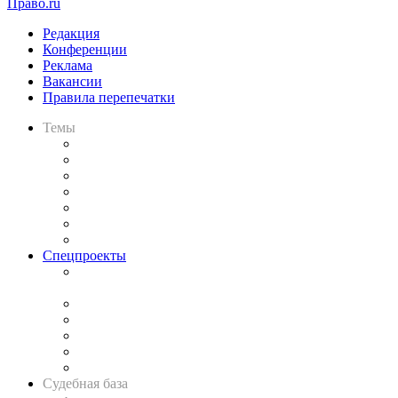
Право.ru
Редакция
Конференции
Реклама
Вакансии
Правила перепечатки
Темы
Практика
Законодательство
Процесс
Исследования
Рынок юридических услуг
Юридическое сообщество
Важнейшие правовые темы в прессе
Спецпроекты
Подкаст «В здравом уме
и твёрдой памяти»
Legal Design
Банкротная панорама
Советы для литигаторов
Сговоры на торгах
Авто
Судебная база