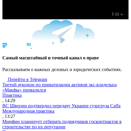
Cамый масштабный и точный канал о праве
Рассказываем о важных деловых и юридических событиях.
Перейти в Telegram
Третий аукцион по приватизации активов экс-владельца
«Макфы» провалился
Практика
, 14:29
ВС Швеции подтвердил передачу Украине сухогруза Caffa
Международная практика
, 13:27
Минфин планирует отбирать подрядчиков госконтрактов в
строительстве по их репутации