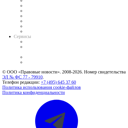
Картотека арбитражных дел
Решения арбитражных судов
Календарь рассмотрения арбитражных дел
Досье судей
Информация о судах
RSS лента новостей
Вакансии для юристов
Сервисы
Справочно-правовая система
Casebook: мониторинг дел
и компаний
Caselook: поиск и анализ практики
CASE.ONE: управление юридической службой
© ООО «Правовые новости». 2008-2026.
Номер свидетельства
ЭЛ № ФС 77 - 79910
.
Телефон редакции:
+7 (495) 645 37 60
Политика использования cookie-файлов
Политика конфиденциальности