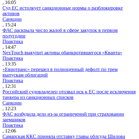
, 16:05
Суд ЕС истолкует санкционные нормы о разблокировке
активов
Санкции
, 15:24
ФАС раскрыла число жалоб в сфере закупок в первом
полугодии
Практика
, 14:47
NexTouch выкупит активы обанкротившегося «Кванта»
Практика
, 13:35
«Евротранс» перешел в полноценный дефолт по трем
выпускам облигаций
Практика
, 12:31
Российский судовладелец отозвал иск к ЕС после исключения
танкера из санкционных списков
Санкции
, 12:23
ФАС возбудила дело из-за ограничений при страховании
заемщиков
Практика
, 12:06
Самарская ККС приняла отставку главы облсуда Шилова