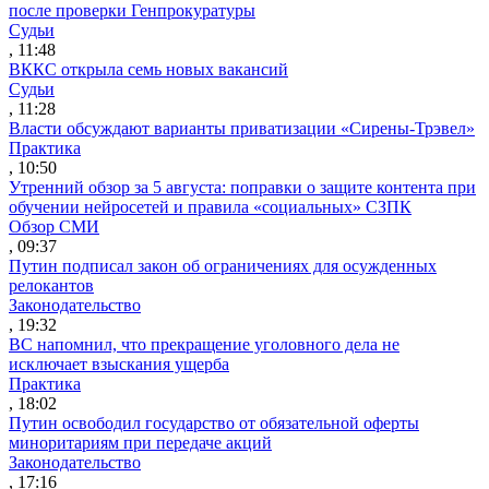
после проверки Генпрокуратуры
Судьи
, 11:48
ВККС открыла семь новых вакансий
Судьи
, 11:28
Власти обсуждают варианты приватизации «Сирены-Трэвел»
Практика
, 10:50
Утренний обзор за 5 августа: поправки о защите контента при
обучении нейросетей и правила «социальных» СЗПК
Обзор СМИ
, 09:37
Путин подписал закон об ограничениях для осужденных
релокантов
Законодательство
, 19:32
ВС напомнил, что прекращение уголовного дела не
исключает взыскания ущерба
Практика
, 18:02
Путин освободил государство от обязательной оферты
миноритариям при передаче акций
Законодательство
, 17:16