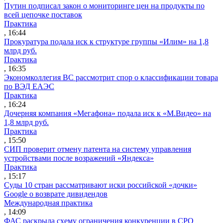
Путин подписал закон о мониторинге цен на продукты по
всей цепочке поставок
Практика
, 16:44
Прокуратура подала иск к структуре группы «Илим» на 1,8
млрд руб.
Практика
, 16:35
Экономколлегия ВС рассмотрит спор о классификации товара
по ВЭД ЕАЭС
Практика
, 16:24
Дочерняя компания «Мегафона» подала иск к «М.Видео» на
1,8 млрд руб.
Практика
, 15:50
СИП проверит отмену патента на систему управления
устройствами после возражений «Яндекса»
Практика
, 15:17
Суды 10 стран рассматривают иски российской «дочки»
Google о возврате дивидендов
Международная практика
, 14:09
ФАС раскрыла схему ограничения конкуренции в СРО