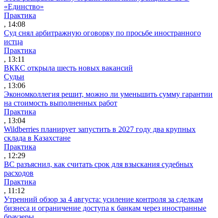
«Единство»
Практика
, 14:08
Суд снял арбитражную оговорку по просьбе иностранного
истца
Практика
, 13:11
ВККС открыла шесть новых вакансий
Судьи
, 13:06
Экономколлегия решит, можно ли уменьшить сумму гарантии
на стоимость выполненных работ
Практика
, 13:04
Wildberries планирует запустить в 2027 году два крупных
склада в Казахстане
Практика
, 12:29
ВС разъяснил, как считать срок для взыскания судебных
расходов
Практика
, 11:12
Утренний обзор за 4 августа: усиление контроля за сделкам
бизнеса и ограничение доступа к банкам через иностранные
браузеры