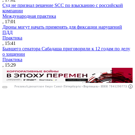
Суд не признал решение SCC по взысканию с российской
компании
Международная практика
, 17:01
Дроны могут начать применять для фиксации нарушений
ПДД
Практика
, 15:41
Бывшего сенатора Сабадаша приговорили к 12 годам по делу
о хищении
Практика
, 15:29
Реклама
Адвокатское бюро Санкт-Петербурга «Вертикаль» ИНН 7841290773
Реклама
АО"Право.ру" ИНН: 7708095468