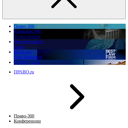
Право-300
Юррынок РФ:
35 лет спустя
Экологическое
право
Best Law
Firm Marketing
ПМЮФ 2026
ПРАВО.ru
Право-300
Конференции