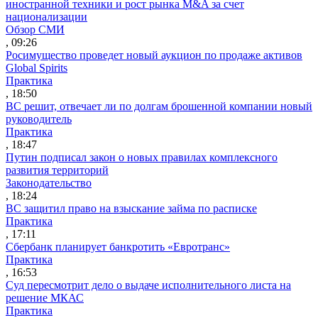
иностранной техники и рост рынка M&A за счет
национализации
Обзор СМИ
, 09:26
Росимущество проведет новый аукцион по продаже активов
Global Spirits
Практика
, 18:50
ВС решит, отвечает ли по долгам брошенной компании новый
руководитель
Практика
, 18:47
Путин подписал закон о новых правилах комплексного
развития территорий
Законодательство
, 18:24
ВС защитил право на взыскание займа по расписке
Практика
, 17:11
Сбербанк планирует банкротить «Евротранс»
Практика
, 16:53
Суд пересмотрит дело о выдаче исполнительного листа на
решение МКАС
Практика