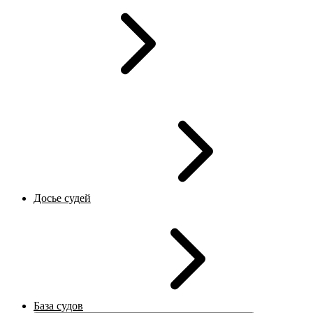
Досье судей
База судов