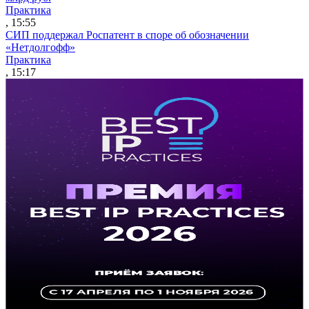
Практика
, 15:55
СИП поддержал Роспатент в споре об обозначении
«Нетдолгофф»
Практика
, 15:17