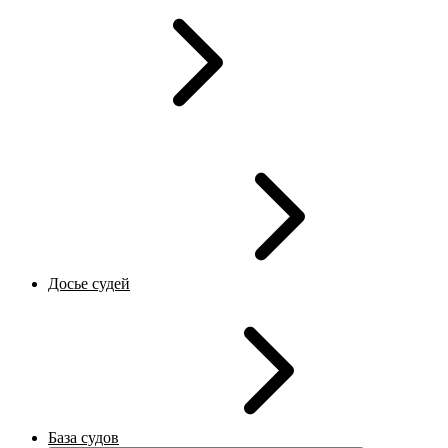
Досье судей
База судов