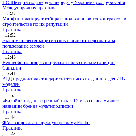
ВС Швеции подтвердил передачу Украине сухогруза Caffa
Международная практика
, 13:27
Минфин планирует отбирать подрядчиков госконтрактов в
строительстве по их репутации
Практика
, 12:52
Экономколлегия защитила компанию от переплаты за
пользование землей
Практика
, 12:43
Великобритания расширила антироссийские санкции
Санкции
, 12:41
АБД предложила стандарт синтетических данных для ИИ-
моделей
Практика
, 11:53
«Билайн» подал встречный иск к Т2 из-за слова «микс» в
названии бренда мультиподписки
Практика
, 11:44
ФАС запретила наружную рекламу Fonbet
Практика
, 11:23