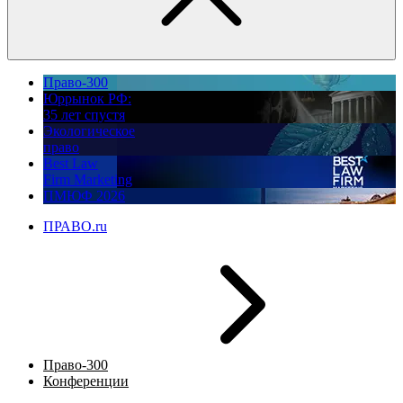
Право-300
Юррынок РФ:
35 лет спустя
Экологическое
право
Best Law
Firm Marketing
ПМЮФ 2026
ПРАВО.ru
Право-300
Конференции