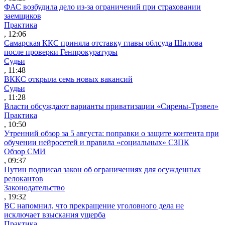
ФАС возбудила дело из-за ограничений при страховании
заемщиков
Практика
, 12:06
Самарская ККС приняла отставку главы облсуда Шилова
после проверки Генпрокуратуры
Судьи
, 11:48
ВККС открыла семь новых вакансий
Судьи
, 11:28
Власти обсуждают варианты приватизации «Сирены-Трэвел»
Практика
, 10:50
Утренний обзор за 5 августа: поправки о защите контента при
обучении нейросетей и правила «социальных» СЗПК
Обзор СМИ
, 09:37
Путин подписал закон об ограничениях для осужденных
релокантов
Законодательство
, 19:32
ВС напомнил, что прекращение уголовного дела не
исключает взыскания ущерба
Практика