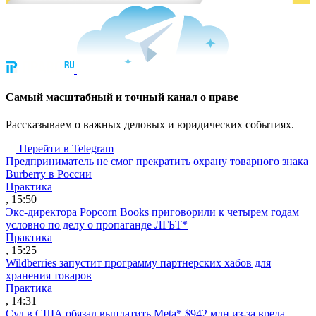
Cамый масштабный и точный канал о праве
Рассказываем о важных деловых и юридических событиях.
Перейти в Telegram
Предприниматель не смог прекратить охрану товарного знака
Burberry в России
Практика
, 15:50
Экс-директора Popcorn Books приговорили к четырем годам
условно по делу о пропаганде ЛГБТ*
Практика
, 15:25
Wildberries запустит программу партнерских хабов для
хранения товаров
Практика
, 14:31
Суд в США обязал выплатить Meta* $942 млн из-за вреда