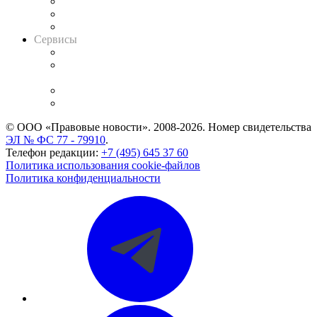
Информация о судах
RSS лента новостей
Вакансии для юристов
Сервисы
Справочно-правовая система
Casebook: мониторинг дел
и компаний
Caselook: поиск и анализ практики
CASE.ONE: управление юридической службой
© ООО «Правовые новости». 2008-2026.
Номер свидетельства
ЭЛ № ФС 77 - 79910
.
Телефон редакции:
+7 (495) 645 37 60
Политика использования cookie-файлов
Политика конфиденциальности