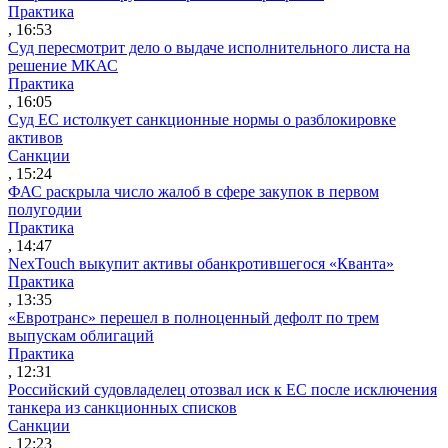
Практика
, 16:53
Суд пересмотрит дело о выдаче исполнительного листа на
решение МКАС
Практика
, 16:05
Суд ЕС истолкует санкционные нормы о разблокировке
активов
Санкции
, 15:24
ФАС раскрыла число жалоб в сфере закупок в первом
полугодии
Практика
, 14:47
NexTouch выкупит активы обанкротившегося «Кванта»
Практика
, 13:35
«Евротранс» перешел в полноценный дефолт по трем
выпускам облигаций
Практика
, 12:31
Российский судовладелец отозвал иск к ЕС после исключения
танкера из санкционных списков
Санкции
, 12:23