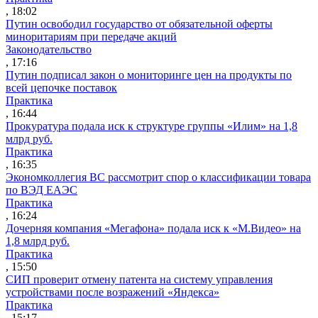
, 18:02
Путин освободил государство от обязательной оферты
миноритариям при передаче акций
Законодательство
, 17:16
Путин подписал закон о мониторинге цен на продукты по
всей цепочке поставок
Практика
, 16:44
Прокуратура подала иск к структуре группы «Илим» на 1,8
млрд руб.
Практика
, 16:35
Экономколлегия ВС рассмотрит спор о классификации товара
по ВЭД ЕАЭС
Практика
, 16:24
Дочерняя компания «Мегафона» подала иск к «М.Видео» на
1,8 млрд руб.
Практика
, 15:50
СИП проверит отмену патента на систему управления
устройствами после возражений «Яндекса»
Практика
, 15:17