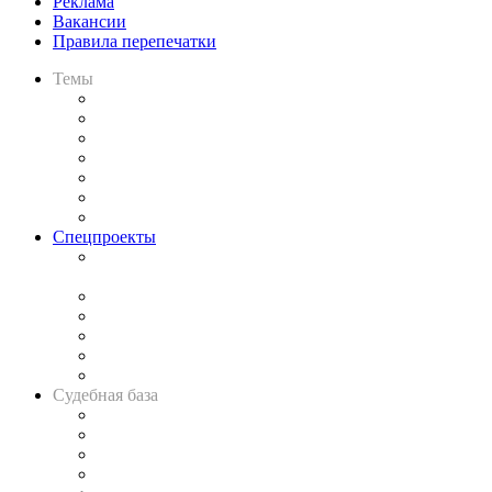
Реклама
Вакансии
Правила перепечатки
Темы
Практика
Законодательство
Процесс
Исследования
Рынок юридических услуг
Юридическое сообщество
Важнейшие правовые темы в прессе
Спецпроекты
Подкаст «В здравом уме
и твёрдой памяти»
Legal Design
Банкротная панорама
Советы для литигаторов
Сговоры на торгах
Авто
Судебная база
Картотека арбитражных дел
Решения арбитражных судов
Календарь рассмотрения арбитражных дел
Досье судей