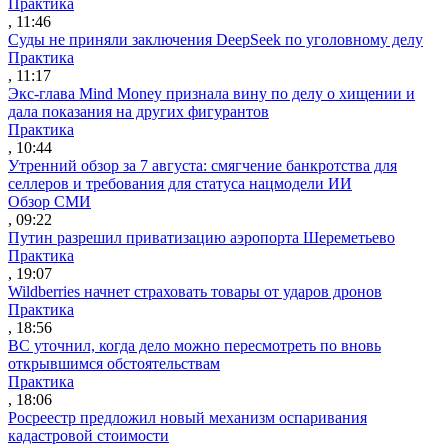
Практика
, 11:46
Суды не приняли заключения DeepSeek по уголовному делу
Практика
, 11:17
Экс-глава Mind Money признала вину по делу о хищении и
дала показания на других фигурантов
Практика
, 10:44
Утренний обзор за 7 августа: смягчение банкротства для
селлеров и требования для статуса нацмодели ИИ
Обзор СМИ
, 09:22
Путин разрешил приватизацию аэропорта Шереметьево
Практика
, 19:07
Wildberries начнет страховать товары от ударов дронов
Практика
, 18:56
ВС уточнил, когда дело можно пересмотреть по вновь
открывшимся обстоятельствам
Практика
, 18:06
Росреестр предложил новый механизм оспаривания
кадастровой стоимости