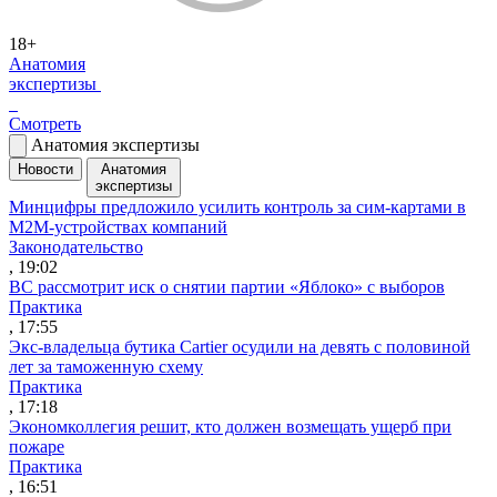
18+
Анатомия
экспертизы
Смотреть
Анатомия экспертизы
Новости
Анатомия
экспертизы
Минцифры предложило усилить контроль за сим-картами в
M2M-устройствах компаний
Законодательство
, 19:02
ВС рассмотрит иск о снятии партии «Яблоко» с выборов
Практика
, 17:55
Экс-владельца бутика Cartier осудили на девять с половиной
лет за таможенную схему
Практика
, 17:18
Экономколлегия решит, кто должен возмещать ущерб при
пожаре
Практика
, 16:51