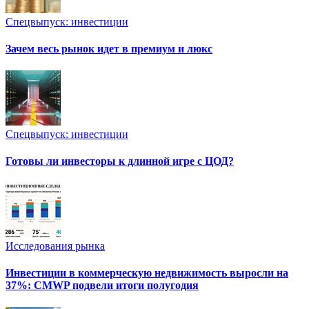
Спецвыпуск: инвестиции
Зачем весь рынок идет в премиум и люкс
Спецвыпуск: инвестиции
Готовы ли инвесторы к длинной игре с ЦОД?
Исследования рынка
Инвестиции в коммерческую недвижимость выросли на
37%: CMWP подвели итоги полугодия