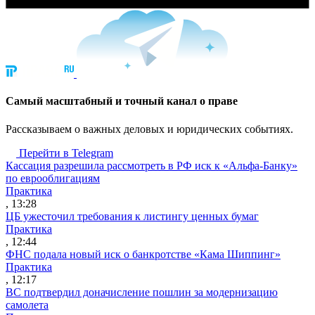
Cамый масштабный и точный канал о праве
Рассказываем о важных деловых и юридических событиях.
Перейти в Telegram
Кассация разрешила рассмотреть в РФ иск к «Альфа-Банку»
по еврооблигациям
Практика
, 13:28
ЦБ ужесточил требования к листингу ценных бумаг
Практика
, 12:44
ФНС подала новый иск о банкротстве «Кама Шиппинг»
Практика
, 12:17
ВС подтвердил доначисление пошлин за модернизацию
самолета