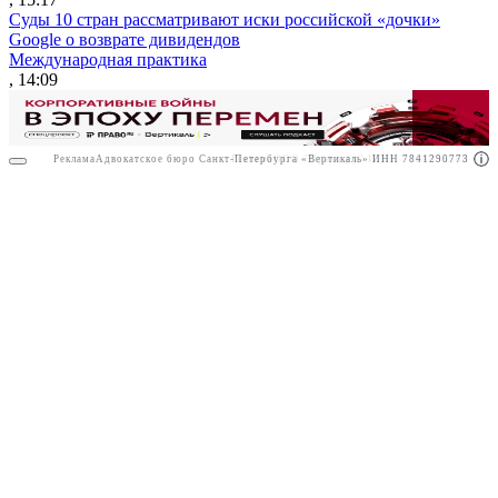
Суды 10 стран рассматривают иски российской «дочки»
Google о возврате дивидендов
Международная практика
, 14:09
Реклама
Адвокатское бюро Санкт-Петербурга «Вертикаль» ИНН 7841290773
Реклама
ООО "Право.ру" ИНН: 7704835288