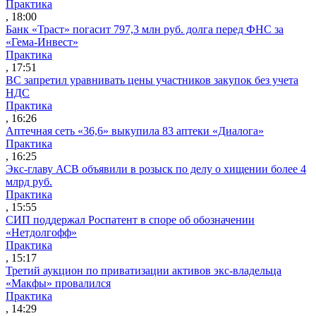
Практика
, 18:00
Банк «Траст» погасит 797,3 млн руб. долга перед ФНС за
«Гема-Инвест»
Практика
, 17:51
ВС запретил уравнивать цены участников закупок без учета
НДС
Практика
, 16:26
Аптечная сеть «36,6» выкупила 83 аптеки «Диалога»
Практика
, 16:25
Экс-главу АСВ объявили в розыск по делу о хищении более 4
млрд руб.
Практика
, 15:55
СИП поддержал Роспатент в споре об обозначении
«Нетдолгофф»
Практика
, 15:17
Третий аукцион по приватизации активов экс-владельца
«Макфы» провалился
Практика
, 14:29