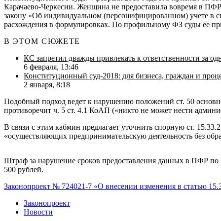
Карачаево-Черкесии. Женщина не предоставила вовремя в ПФР 
закону «Об индивидуальном (персонифицированном) учете в сис
расхождения в формулировках. По профильному ФЗ суды ее прив
В ЭТОМ СЮЖЕТЕ
КС запретил дважды привлекать к ответственности за о
6 февраля, 13:46
Конституционный суд-2018: для бизнеса, граждан и проц
2 января, 8:18
Подобный подход ведет к нарушению положений ст. 50 основног
противоречит ч. 5 ст. 4.1 КоАП («никто не может нести адми
В связи с этим кабмин предлагает уточнить спорную ст. 15.3
«осуществляющих предпринимательскую деятельность без обра
Штраф за нарушение сроков предоставления данных в ПФР по за
500 рублей.
Законопроект № 724021-7 «О внесении изменения в статью 15
Законопроект
Новости