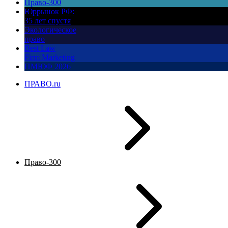
Право-300
Юррынок РФ:
35 лет спустя
Экологическое
право
Best Law
Firm Marketing
ПМЮФ 2026
ПРАВО.ru
Право-300