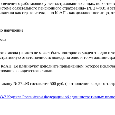
сведения о работающих у нее застрахованных лицах, но к ответс
теме обязательного пенсионного страхования» (№ 27-ФЗ), а зате
лекли как страхователя, а по КоАП - как должностное лицо, от
дно нарушение
есса
о закона («никто не может быть повторно осужден за одно и то 
нистративную ответственность дважды за одно и то же админист
3.2 КоАП. Ее планируют дополнить примечанием, которое исклю
зования юридического лица».
кону № 27-ФЗ составляет 500 руб. (в отношении каждого застрах
.33-2 Кодекса Российской Федерации об административных прав