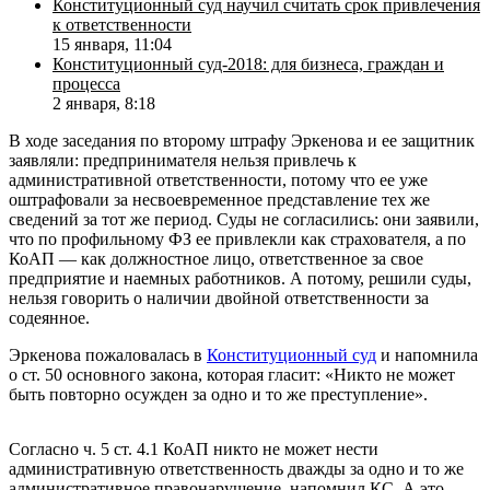
Конституционный суд научил считать срок привлечения
к ответственности
15 января, 11:04
Конституционный суд-2018: для бизнеса, граждан и
процесса
2 января, 8:18
В ходе заседания по второму штрафу Эркенова и ее защитник
заявляли: предпринимателя нельзя привлечь к
административной ответственности, потому что ее уже
оштрафовали за несвоевременное представление тех же
сведений за тот же период. Суды не согласились: они заявили,
что по профильному ФЗ ее привлекли как страхователя, а по
КоАП — как должностное лицо, ответственное за свое
предприятие и наемных работников. А потому, решили суды,
нельзя говорить о наличии двойной ответственности за
содеянное.
Эркенова пожаловалась в
Конституционный суд
и напомнила
о ст. 50 основного закона, которая гласит: «Никто не может
быть повторно осужден за одно и то же преступление».
Согласно ч. 5 ст. 4.1 КоАП никто не может нести
административную ответственность дважды за одно и то же
административное правонарушение, напомнил КС. А это