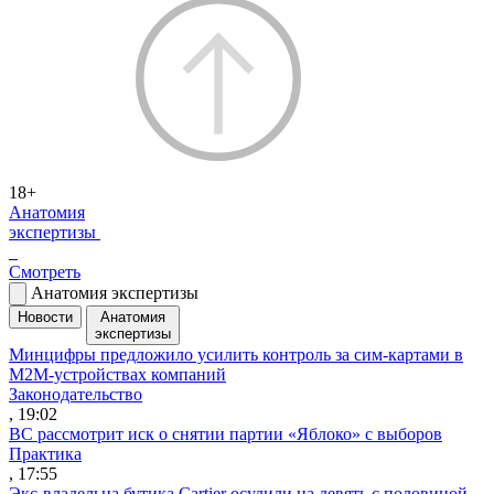
18+
Анатомия
экспертизы
Смотреть
Анатомия экспертизы
Новости
Анатомия
экспертизы
Минцифры предложило усилить контроль за сим-картами в
M2M-устройствах компаний
Законодательство
, 19:02
ВС рассмотрит иск о снятии партии «Яблоко» с выборов
Практика
, 17:55
Экс-владельца бутика Cartier осудили на девять с половиной