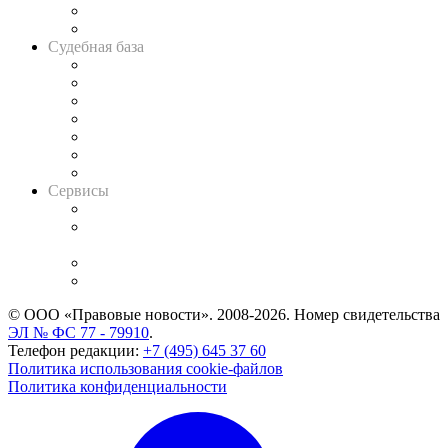
Сговоры на торгах
Авто
Судебная база
Картотека арбитражных дел
Решения арбитражных судов
Календарь рассмотрения арбитражных дел
Досье судей
Информация о судах
RSS лента новостей
Вакансии для юристов
Сервисы
Справочно-правовая система
Casebook: мониторинг дел
и компаний
Caselook: поиск и анализ практики
CASE.ONE: управление юридической службой
© ООО «Правовые новости». 2008-2026.
Номер свидетельства
ЭЛ № ФС 77 - 79910
.
Телефон редакции:
+7 (495) 645 37 60
Политика использования cookie-файлов
Политика конфиденциальности