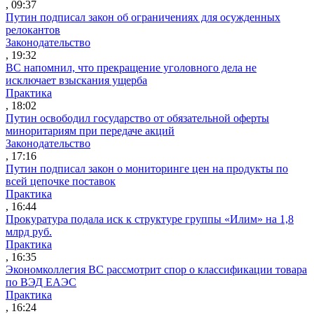
, 09:37
Путин подписал закон об ограничениях для осужденных
релокантов
Законодательство
, 19:32
ВС напомнил, что прекращение уголовного дела не
исключает взыскания ущерба
Практика
, 18:02
Путин освободил государство от обязательной оферты
миноритариям при передаче акций
Законодательство
, 17:16
Путин подписал закон о мониторинге цен на продукты по
всей цепочке поставок
Практика
, 16:44
Прокуратура подала иск к структуре группы «Илим» на 1,8
млрд руб.
Практика
, 16:35
Экономколлегия ВС рассмотрит спор о классификации товара
по ВЭД ЕАЭС
Практика
, 16:24