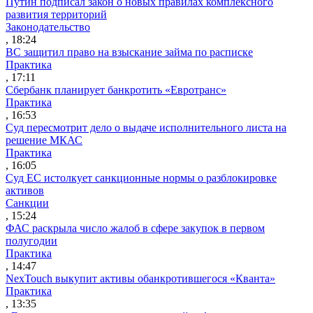
Путин подписал закон о новых правилах комплексного
развития территорий
Законодательство
, 18:24
ВС защитил право на взыскание займа по расписке
Практика
, 17:11
Сбербанк планирует банкротить «Евротранс»
Практика
, 16:53
Суд пересмотрит дело о выдаче исполнительного листа на
решение МКАС
Практика
, 16:05
Суд ЕС истолкует санкционные нормы о разблокировке
активов
Санкции
, 15:24
ФАС раскрыла число жалоб в сфере закупок в первом
полугодии
Практика
, 14:47
NexTouch выкупит активы обанкротившегося «Кванта»
Практика
, 13:35