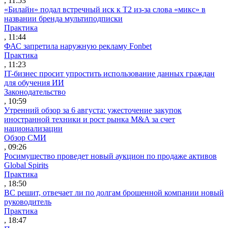
, 11:53
«Билайн» подал встречный иск к Т2 из-за слова «микс» в
названии бренда мультиподписки
Практика
, 11:44
ФАС запретила наружную рекламу Fonbet
Практика
, 11:23
IT-бизнес просит упростить использование данных граждан
для обучения ИИ
Законодательство
, 10:59
Утренний обзор за 6 августа: ужесточение закупок
иностранной техники и рост рынка M&A за счет
национализации
Обзор СМИ
, 09:26
Росимущество проведет новый аукцион по продаже активов
Global Spirits
Практика
, 18:50
ВС решит, отвечает ли по долгам брошенной компании новый
руководитель
Практика
, 18:47