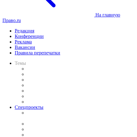
На главную
Право.ru
Редакция
Конференции
Реклама
Вакансии
Правила перепечатки
Темы
Практика
Законодательство
Процесс
Исследования
Рынок юридических услуг
Юридическое сообщество
Важнейшие правовые темы в прессе
Спецпроекты
Подкаст «В здравом уме
и твёрдой памяти»
Legal Design
Банкротная панорама
Советы для литигаторов