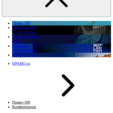
Право-300
Юррынок РФ:
35 лет спустя
Экологическое
право
Best Law
Firm Marketing
ПМЮФ 2026
ПРАВО.ru
Право-300
Конференции