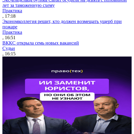
лет за таможенную схему
Практика
, 17:18
Экономколлегия решит, кто должен возмещать ущерб при
пожаре
Практика
, 16:51
ВККС открыла семь новых вакансий
Судьи
, 16:15