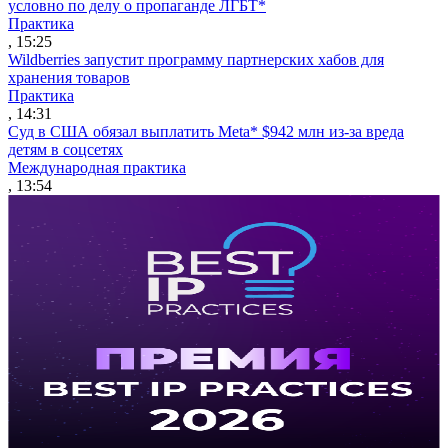
условно по делу о пропаганде ЛГБТ*
Практика
, 15:25
Wildberries запустит программу партнерских хабов для
хранения товаров
Практика
, 14:31
Суд в США обязал выплатить Meta* $942 млн из-за вреда
детям в соцсетях
Международная практика
, 13:54