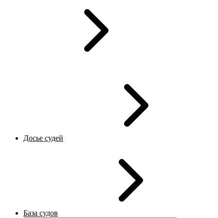
Досье судей
База судов