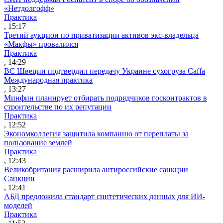
«Нетдолгофф»
Практика
, 15:17
Третий аукцион по приватизации активов экс-владельца
«Макфы» провалился
Практика
, 14:29
ВС Швеции подтвердил передачу Украине сухогруза Caffa
Международная практика
, 13:27
Минфин планирует отбирать подрядчиков госконтрактов в
строительстве по их репутации
Практика
, 12:52
Экономколлегия защитила компанию от переплаты за
пользование землей
Практика
, 12:43
Великобритания расширила антироссийские санкции
Санкции
, 12:41
АБД предложила стандарт синтетических данных для ИИ-
моделей
Практика