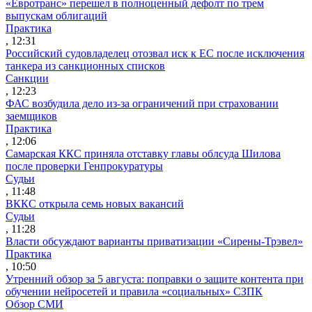
«Евротранс» перешел в полноценный дефолт по трем
выпускам облигаций
Практика
, 12:31
Российский судовладелец отозвал иск к ЕС после исключения
танкера из санкционных списков
Санкции
, 12:23
ФАС возбудила дело из-за ограничений при страховании
заемщиков
Практика
, 12:06
Самарская ККС приняла отставку главы облсуда Шилова
после проверки Генпрокуратуры
Судьи
, 11:48
ВККС открыла семь новых вакансий
Судьи
, 11:28
Власти обсуждают варианты приватизации «Сирены-Трэвел»
Практика
, 10:50
Утренний обзор за 5 августа: поправки о защите контента при
обучении нейросетей и правила «социальных» СЗПК
Обзор СМИ