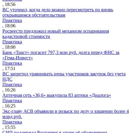
, 18:56
ВС уточнил, когда дело можно пересмотреть по вновь
открывшимся обстоятельствам
Практика
, 18:06
Росреестр предложил новый механизм оспаривания
кадастровой стоимости
Практика
, 18:00
Банк «Траст» погасит 797,3 млн руб. долга перед ФНС за
«Гема-Инвест»
Практика
, 17:51
ВС запретил уравнивать цены участников закупок без учета
НДС
Практика
, 16:26
Аптечная сеть «36,6» выкупила 83 аптеки «Диалога»
Практика
, 16:25
Экс-главу АСВ объявили в розыск по делу о хищении более 4
млрд руб.
Практика
, 15:55
СИП поддержал Роспатент в споре об обозначении