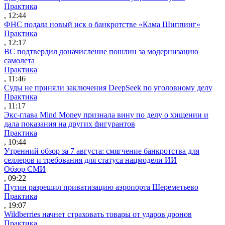
Практика
, 12:44
ФНС подала новый иск о банкротстве «Кама Шиппинг»
Практика
, 12:17
ВС подтвердил доначисление пошлин за модернизацию
самолета
Практика
, 11:46
Суды не приняли заключения DeepSeek по уголовному делу
Практика
, 11:17
Экс-глава Mind Money признала вину по делу о хищении и
дала показания на других фигурантов
Практика
, 10:44
Утренний обзор за 7 августа: смягчение банкротства для
селлеров и требования для статуса нацмодели ИИ
Обзор СМИ
, 09:22
Путин разрешил приватизацию аэропорта Шереметьево
Практика
, 19:07
Wildberries начнет страховать товары от ударов дронов
Практика