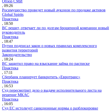
Обзор СМИ
, 09:26
Росимущество проведет новый аукцион по продаже активов
Global Spirits
Практика
, 18:50
ВС решит, отвечает ли по долгам брошенной компании новый
руководитель
Практика
, 18:47
Путин подписал закон о новых правилах комплексного
развития территорий
Законодательство
, 18:24
ВС защитил право на взыскание займа по расписке
Практика
, 17:11
Сбербанк планирует банкротить «Евротранс»
Практика
, 16:53
Суд пересмотрит дело о выдаче исполнительного листа на
решение МКАС
Практика
, 16:05
Суд ЕС истолкует санкционные нормы о разблокировке