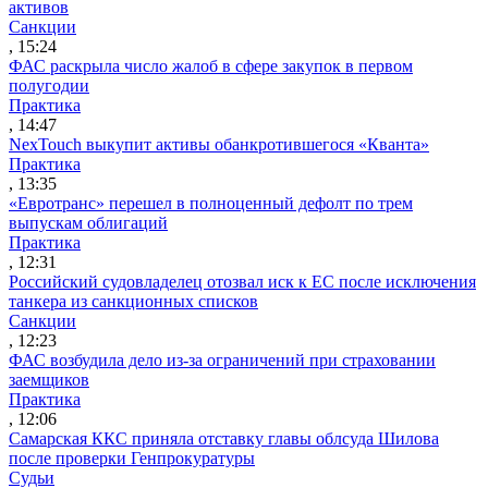
активов
Санкции
, 15:24
ФАС раскрыла число жалоб в сфере закупок в первом
полугодии
Практика
, 14:47
NexTouch выкупит активы обанкротившегося «Кванта»
Практика
, 13:35
«Евротранс» перешел в полноценный дефолт по трем
выпускам облигаций
Практика
, 12:31
Российский судовладелец отозвал иск к ЕС после исключения
танкера из санкционных списков
Санкции
, 12:23
ФАС возбудила дело из-за ограничений при страховании
заемщиков
Практика
, 12:06
Самарская ККС приняла отставку главы облсуда Шилова
после проверки Генпрокуратуры
Судьи