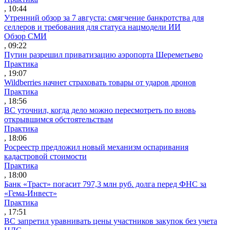
, 10:44
Утренний обзор за 7 августа: смягчение банкротства для
селлеров и требования для статуса нацмодели ИИ
Обзор СМИ
, 09:22
Путин разрешил приватизацию аэропорта Шереметьево
Практика
, 19:07
Wildberries начнет страховать товары от ударов дронов
Практика
, 18:56
ВС уточнил, когда дело можно пересмотреть по вновь
открывшимся обстоятельствам
Практика
, 18:06
Росреестр предложил новый механизм оспаривания
кадастровой стоимости
Практика
, 18:00
Банк «Траст» погасит 797,3 млн руб. долга перед ФНС за
«Гема-Инвест»
Практика
, 17:51
ВС запретил уравнивать цены участников закупок без учета