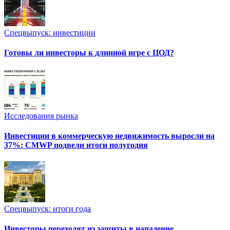
Спецвыпуск: инвестиции
Готовы ли инвесторы к длинной игре с ЦОД?
Исследования рынка
Инвестиции в коммерческую недвижимость выросли на
37%: CMWP подвели итоги полугодия
Спецвыпуск: итоги года
Инвесторы переходят из защиты в нападение