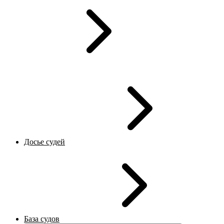
Досье судей
База судов