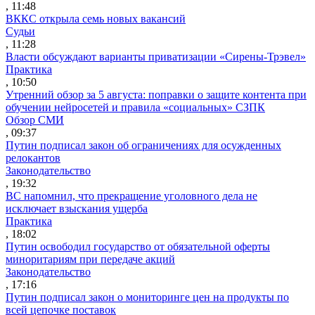
, 11:48
ВККС открыла семь новых вакансий
Судьи
, 11:28
Власти обсуждают варианты приватизации «Сирены-Трэвел»
Практика
, 10:50
Утренний обзор за 5 августа: поправки о защите контента при
обучении нейросетей и правила «социальных» СЗПК
Обзор СМИ
, 09:37
Путин подписал закон об ограничениях для осужденных
релокантов
Законодательство
, 19:32
ВС напомнил, что прекращение уголовного дела не
исключает взыскания ущерба
Практика
, 18:02
Путин освободил государство от обязательной оферты
миноритариям при передаче акций
Законодательство
, 17:16
Путин подписал закон о мониторинге цен на продукты по
всей цепочке поставок