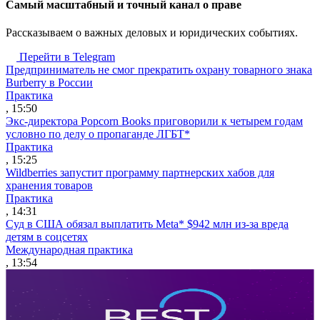
Cамый масштабный и точный канал о праве
Рассказываем о важных деловых и юридических событиях.
Перейти в Telegram
Предприниматель не смог прекратить охрану товарного знака
Burberry в России
Практика
, 15:50
Экс-директора Popcorn Books приговорили к четырем годам
условно по делу о пропаганде ЛГБТ*
Практика
, 15:25
Wildberries запустит программу партнерских хабов для
хранения товаров
Практика
, 14:31
Суд в США обязал выплатить Meta* $942 млн из-за вреда
детям в соцсетях
Международная практика
, 13:54