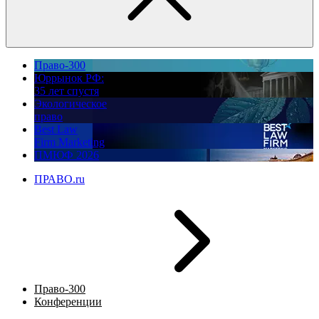
Право-300
Юррынок РФ:
35 лет спустя
Экологическое
право
Best Law
Firm Marketing
ПМЮФ 2026
ПРАВО.ru
Право-300
Конференции