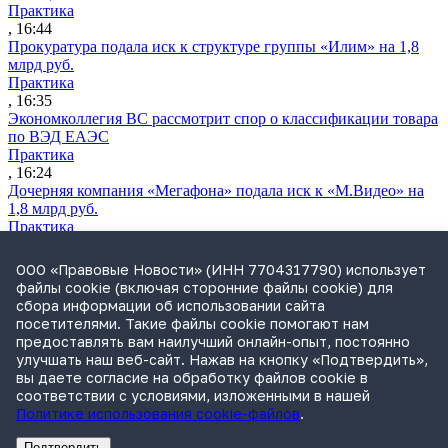
Практика
, 16:44
Прокуратура подала иск к структуре группы «Илим» на 1,8
млрд руб.
Практика
, 16:35
Экономколлегия ВС рассмотрит спор о классификации товара
по ВЭД ЕАЭС
Практика
, 16:24
Дочерняя компания «Мегафона» подала иск к «М.Видео» на
1,8 млрд руб.
Практика
, 15:50
СИП проверит отмену патента на систему управления
ООО «Правовые Новости» (ИНН 7704317790) использует
устройствами после возражений «Яндекса»
файлы cookie (включая сторонние файлы cookie) для
Практика
сбора информации об использовании сайта
, 15:17
посетителями. Такие файлы cookie помогают нам
Суды 10 стран рассматривают иски российской «дочки»
предоставлять вам наилучший онлайн-опыт, постоянно
Google о возврате дивидендов
улучшать наш веб-сайт. Нажав на кнопку «Подтвердить»,
Международная практика
вы даете согласие на обработку файлов cookie в
, 14:09
соответствии с условиями, изложенными в нашей
Политике использования cookie-файлов
.
Подтвердить