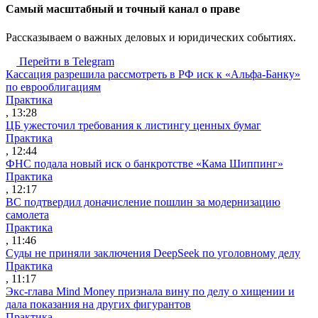
Cамый масштабный и точный канал о праве
Рассказываем о важных деловых и юридических событиях.
Перейти в Telegram
Кассация разрешила рассмотреть в РФ иск к «Альфа-Банку»
по еврооблигациям
Практика
, 13:28
ЦБ ужесточил требования к листингу ценных бумаг
Практика
, 12:44
ФНС подала новый иск о банкротстве «Кама Шиппинг»
Практика
, 12:17
ВС подтвердил доначисление пошлин за модернизацию
самолета
Практика
, 11:46
Суды не приняли заключения DeepSeek по уголовному делу
Практика
, 11:17
Экс-глава Mind Money признала вину по делу о хищении и
дала показания на других фигурантов
Практика