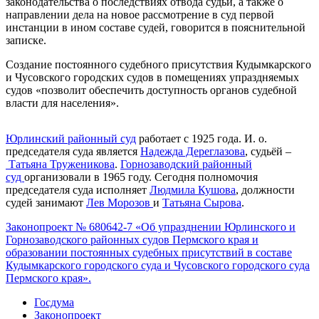
законодательства о последствиях отвода судьи, а также о
направлении дела на новое рассмотрение в суд первой
инстанции в ином составе судей, говорится в пояснительной
записке.
Создание постоянного судебного присутствия Кудымкарского
и Чусовского городских судов в помещениях упраздняемых
судов «позволит обеспечить доступность органов судебной
власти для населения».
Юрлинский районный суд
работает с 1925 года. И. о.
председателя суда является
Надежда Дереглазова
, судьёй –
Татьяна Труженикова
.
Горнозаводский районный
суд
организовали в 1965 году. Сегодня полномочия
председателя суда исполняет
Людмила Кушова
, должности
судей занимают
Лев Морозов
и
Татьяна Сырова
.
Законопроект № 680642-7 «Об упразднении Юрлинского и
Горнозаводского районных судов Пермского края и
образовании постоянных судебных присутствий в составе
Кудымкарского городского суда и Чусовского городского суда
Пермского края».
Госдума
Законопроект