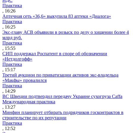
НДС
Практика
, 16:26
Аптечная сеть «36,6» выкупила 83 аптеки «Диалога»
Практика
, 16:25
Экс-главу АСВ объявили в розыск по делу о хищении более 4
млрд руб.
Практика
, 15:55
СИП поддержал Роспатент в споре об обозначении
«Нетдолгофф»
Практика
, 15:17
Третий аукцион по приватизации активов экс-владельца
«Макфы» провалился
Практика
, 14:29
ВС Швеции подтвердил передачу Украине сухогруза Caffa
Международная практика
, 13:27
Минфин планирует отбирать подрядчиков госконтрактов в
строительстве по их репутации
Практика
, 12:52