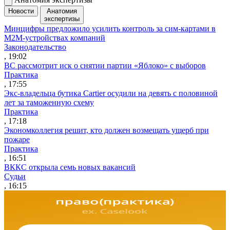
Новости
Анатомия
экспертизы
Минцифры предложило усилить контроль за сим-картами в
M2M-устройствах компаний
Законодательство
, 19:02
ВС рассмотрит иск о снятии партии «Яблоко» с выборов
Практика
, 17:55
Экс-владельца бутика Cartier осудили на девять с половиной
лет за таможенную схему
Практика
, 17:18
Экономколлегия решит, кто должен возмещать ущерб при
пожаре
Практика
, 16:51
ВККС открыла семь новых вакансий
Судьи
, 16:15