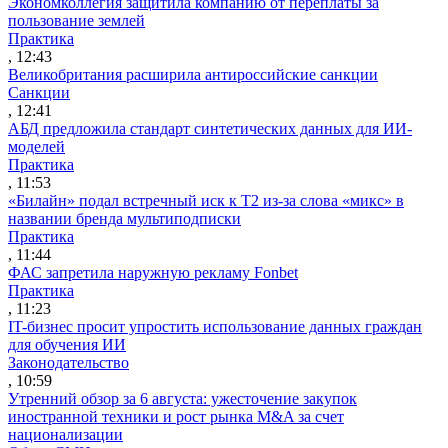
Экономколлегия защитила компанию от переплаты за
пользование землей
Практика
, 12:43
Великобритания расширила антироссийские санкции
Санкции
, 12:41
АБД предложила стандарт синтетических данных для ИИ-
моделей
Практика
, 11:53
«Билайн» подал встречный иск к Т2 из-за слова «микс» в
названии бренда мультиподписки
Практика
, 11:44
ФАС запретила наружную рекламу Fonbet
Практика
, 11:23
IT-бизнес просит упростить использование данных граждан
для обучения ИИ
Законодательство
, 10:59
Утренний обзор за 6 августа: ужесточение закупок
иностранной техники и рост рынка M&A за счет
национализации