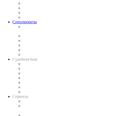
Исследования
Рынок юридических услуг
Юридическое сообщество
Важнейшие правовые темы в прессе
Спецпроекты
Подкаст «В здравом уме
и твёрдой памяти»
Legal Design
Банкротная панорама
Советы для литигаторов
Сговоры на торгах
Авто
Судебная база
Картотека арбитражных дел
Решения арбитражных судов
Календарь рассмотрения арбитражных дел
Досье судей
Информация о судах
RSS лента новостей
Вакансии для юристов
Сервисы
Справочно-правовая система
Casebook: мониторинг дел
и компаний
Caselook: поиск и анализ практики