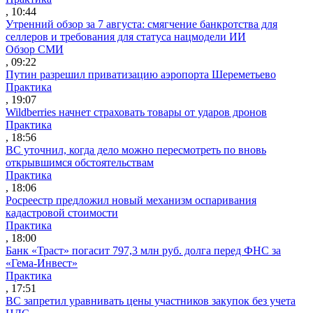
, 10:44
Утренний обзор за 7 августа: смягчение банкротства для
селлеров и требования для статуса нацмодели ИИ
Обзор СМИ
, 09:22
Путин разрешил приватизацию аэропорта Шереметьево
Практика
, 19:07
Wildberries начнет страховать товары от ударов дронов
Практика
, 18:56
ВС уточнил, когда дело можно пересмотреть по вновь
открывшимся обстоятельствам
Практика
, 18:06
Росреестр предложил новый механизм оспаривания
кадастровой стоимости
Практика
, 18:00
Банк «Траст» погасит 797,3 млн руб. долга перед ФНС за
«Гема-Инвест»
Практика
, 17:51
ВС запретил уравнивать цены участников закупок без учета