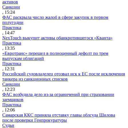
активов
Санкции
, 15:24
ФАС раскрыла число жалоб в сфере закупок в первом
полугодии
Практика
, 14:47
NexTouch выкупит активы обанкротившегося «Кванта»
Практика
, 13:35
«Евротранс» перешел в полноценный дефолт по трем
выпускам облигаций
Практика
, 12:31
Российский судовладелец отозвал иск к ЕС после исключения
танкера из санкционных списков
Санкции
, 12:23
ФАС возбудила дело из-за ограничений при страховании
заемщиков
Практика
, 12:06
Самарская ККС приняла отставку главы облсуда Шилова
после проверки Генпрокуратуры
Судьи