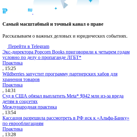
Cамый масштабный и точный канал о праве
Рассказываем о важных деловых и юридических событиях.
Перейти в Telegram
Экс-директора Popcorn Books приговорили к четырем годам
условно по делу о пропаганде ЛГБТ*
Практика
, 15:25
Wildberries запустит программу партнерских хабов для
хранения товаров
Практика
, 14:31
Суд в США обязал выплатить Meta* $942 млн из-за вреда
детям в соцсетях
Международная практика
, 13:54
Кассация разрешила рассмотреть в РФ иск к «Альфа-Банку»
по еврооблигациям
Практика
, 13:28