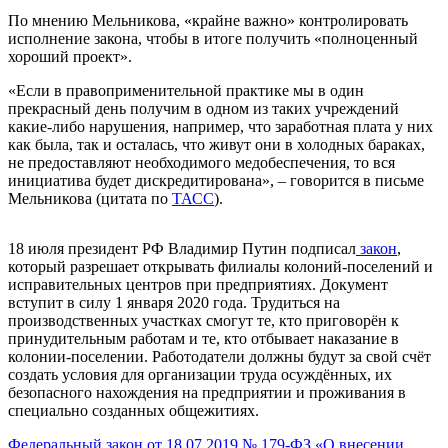
По мнению Мельникова, «крайне важно» контролировать
исполнение закона, чтобы в итоге получить «полноценный
хороший проект».
«Если в правоприменительной практике мы в один
прекрасный день получим в одном из таких учреждений
какие-либо нарушения, например, что заработная плата у них
как была, так и осталась, что живут они в холодных бараках,
не предоставляют необходимого медобеспечения, то вся
инициатива будет дискредитирована», – говорится в письме
Мельникова (цитата по
ТАСС
).
18 июля президент РФ Владимир Путин подписал
закон
,
который разрешает открывать филиалы колоний-поселений и
исправительных центров при предприятиях. Документ
вступит в силу 1 января 2020 года. Трудиться на
производственных участках смогут те, кто приговорён к
принудительным работам и те, кто отбывает наказание в
колонии-поселении. Работодатели должны будут за свой счёт
создать условия для организации труда осуждённых, их
безопасного нахождения на предприятии и проживания в
специально созданных общежитиях.
Федеральный закон от 18.07.2019 № 179-ФЗ «О внесении