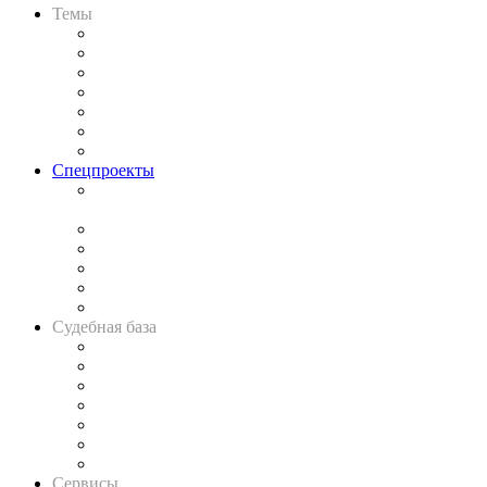
Темы
Практика
Законодательство
Процесс
Исследования
Рынок юридических услуг
Юридическое сообщество
Важнейшие правовые темы в прессе
Спецпроекты
Подкаст «В здравом уме
и твёрдой памяти»
Legal Design
Банкротная панорама
Советы для литигаторов
Сговоры на торгах
Авто
Судебная база
Картотека арбитражных дел
Решения арбитражных судов
Календарь рассмотрения арбитражных дел
Досье судей
Информация о судах
RSS лента новостей
Вакансии для юристов
Сервисы