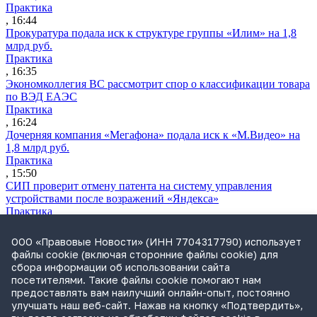
Практика
, 16:44
Прокуратура подала иск к структуре группы «Илим» на 1,8
млрд руб.
Практика
, 16:35
Экономколлегия ВС рассмотрит спор о классификации товара
по ВЭД ЕАЭС
Практика
, 16:24
Дочерняя компания «Мегафона» подала иск к «М.Видео» на
1,8 млрд руб.
Практика
, 15:50
СИП проверит отмену патента на систему управления
устройствами после возражений «Яндекса»
Практика
, 15:17
Суды 10 стран рассматривают иски российской «дочки»
ООО «Правовые Новости» (ИНН 7704317790) использует
Google о возврате дивидендов
файлы cookie (включая сторонние файлы cookie) для
Международная практика
сбора информации об использовании сайта
, 14:09
посетителями. Такие файлы cookie помогают нам
ФАС раскрыла схему ограничения конкуренции в СРО
предоставлять вам наилучший онлайн-опыт, постоянно
«Единство»
улучшать наш веб-сайт. Нажав на кнопку «Подтвердить»,
Практика