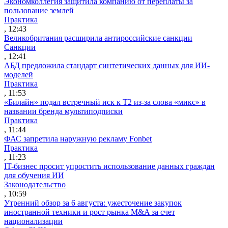
Экономколлегия защитила компанию от переплаты за
пользование землей
Практика
, 12:43
Великобритания расширила антироссийские санкции
Санкции
, 12:41
АБД предложила стандарт синтетических данных для ИИ-
моделей
Практика
, 11:53
«Билайн» подал встречный иск к Т2 из-за слова «микс» в
названии бренда мультиподписки
Практика
, 11:44
ФАС запретила наружную рекламу Fonbet
Практика
, 11:23
IT-бизнес просит упростить использование данных граждан
для обучения ИИ
Законодательство
, 10:59
Утренний обзор за 6 августа: ужесточение закупок
иностранной техники и рост рынка M&A за счет
национализации