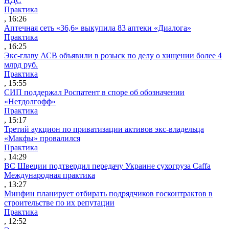
НДС
Практика
, 16:26
Аптечная сеть «36,6» выкупила 83 аптеки «Диалога»
Практика
, 16:25
Экс-главу АСВ объявили в розыск по делу о хищении более 4
млрд руб.
Практика
, 15:55
СИП поддержал Роспатент в споре об обозначении
«Нетдолгофф»
Практика
, 15:17
Третий аукцион по приватизации активов экс-владельца
«Макфы» провалился
Практика
, 14:29
ВС Швеции подтвердил передачу Украине сухогруза Caffa
Международная практика
, 13:27
Минфин планирует отбирать подрядчиков госконтрактов в
строительстве по их репутации
Практика
, 12:52