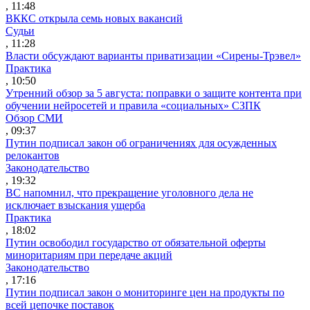
, 11:48
ВККС открыла семь новых вакансий
Судьи
, 11:28
Власти обсуждают варианты приватизации «Сирены-Трэвел»
Практика
, 10:50
Утренний обзор за 5 августа: поправки о защите контента при
обучении нейросетей и правила «социальных» СЗПК
Обзор СМИ
, 09:37
Путин подписал закон об ограничениях для осужденных
релокантов
Законодательство
, 19:32
ВС напомнил, что прекращение уголовного дела не
исключает взыскания ущерба
Практика
, 18:02
Путин освободил государство от обязательной оферты
миноритариям при передаче акций
Законодательство
, 17:16
Путин подписал закон о мониторинге цен на продукты по
всей цепочке поставок