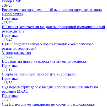
Обзор СМИ
, 09:26
Росимущество проведет новый аукцион по продаже активов
Global Spirits
Практика
, 18:50
ВС решит, отвечает ли по долгам брошенной компании новый
руководитель
Практика
, 18:47
Путин подписал закон о новых правилах комплексного
развития территорий
Законодательство
, 18:24
ВС защитил право на взыскание займа по расписке
Практика
, 17:11
Сбербанк планирует банкротить «Евротранс»
Практика
, 16:53
Суд пересмотрит дело о выдаче исполнительного листа на
решение МКАС
Практика
, 16:05
Суд ЕС истолкует санкционные нормы о разблокировке