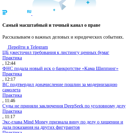
Cамый масштабный и точный канал о праве
Рассказываем о важных деловых и юридических событиях.
Перейти в Telegram
ЦБ ужесточил требования к листингу ценных бумаг
Практика
, 12:44
ФНС подала новый иск о банкротстве «Кама Шиппинг»
Практика
, 12:17
ВС подтвердил доначисление пошлин за модернизацию
самолета
Практика
, 11:46
Суды не приняли заключения DeepSeek по уголовному делу
Практика
, 11:17
Экс-глава Mind Money признала вину по делу о хищении и
дала показания на других фигурантов
Практика