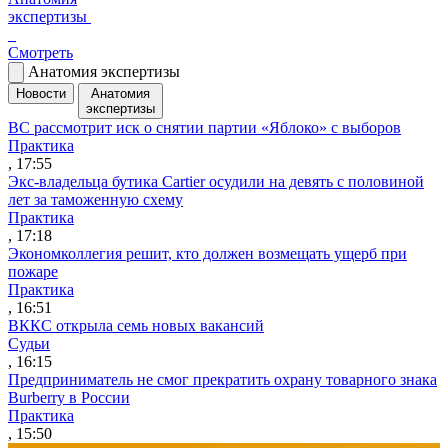
экспертизы
Смотреть
Анатомия экспертизы
Новости
Анатомия
экспертизы
ВС рассмотрит иск о снятии партии «Яблоко» с выборов
Практика
, 17:55
Экс-владельца бутика Cartier осудили на девять с половиной
лет за таможенную схему
Практика
, 17:18
Экономколлегия решит, кто должен возмещать ущерб при
пожаре
Практика
, 16:51
ВККС открыла семь новых вакансий
Судьи
, 16:15
Предприниматель не смог прекратить охрану товарного знака
Burberry в России
Практика
, 15:50