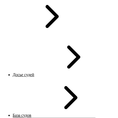
Досье судей
База судов