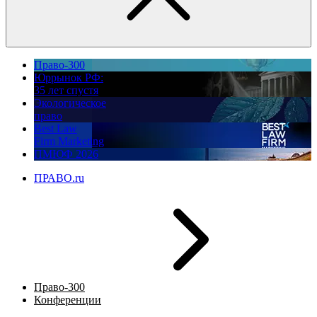
Право-300
Юррынок РФ:
35 лет спустя
Экологическое
право
Best Law
Firm Marketing
ПМЮФ 2026
ПРАВО.ru
Право-300
Конференции