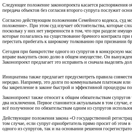
Следующее положение законопроекта касается распоряжения о
передача объектов без согласия второго супруга послужит ос
Согласно действующим положениям Семейного кодекса, суд мож
положение». При этом суд изучает обстоятельства, которые сл
поскольку у них нет уверенности в том, что при разделе имущ
которые полагались на существование брачного контракта при
перестать прибегать к широкому толкованию при признании б
Сегодня при банкротстве одного из супругов в конкурсную мас
вправе выкупить свою долю в общем имуществе. Он вынужден т
Законопроект предлагает это исправить и сначала выделять до
Инициатива также предлагает предусмотреть правила совместн
нередко. Например, это долги по коммунальным платежам или 
бы закрепление в законе быстрой и эффективной процедуры п
Законопроект также относит к общим обязательствам супругов 
два исключения. Первое становится актуальным в том случае, 
всё полученное по обязательствам одним из супругов использо
Действующие положения закона «О государственной регистрац
том случае, если супруг-приобретатель прямо просит об этом 
одного из супругов, так и на основании решения госрегистрато