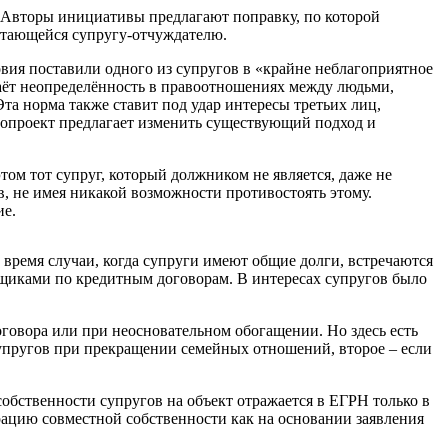
 Авторы инициативы предлагают поправку, по которой
читающейся супругу-отчуждателю.
вия поставили одного из супругов в «крайне неблагоприятное
здаёт неопределённость в правоотношениях между людьми,
та норма также ставит под удар интересы третьих лиц,
нопроект предлагает изменить существующий подход и
ом тот супруг, который должником не является, даже не
, не имея никакой возможности противостоять этому.
ие.
время случаи, когда супруги имеют общие долги, встречаются
мщиками по кредитным договорам. В интересах супругов было
оговора или при неосновательном обогащении. Но здесь есть
супругов при прекращении семейных отношений, второе – если
бственности супругов на объект отражается в ЕГРН только в
трацию совместной собственности как на основании заявления