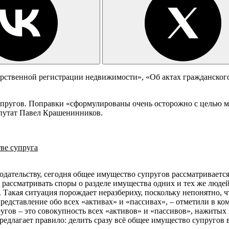
твенной регистрации недвижимости», «Об актах гражданского с
супругов. Поправки «сформулированы очень осторожно с целью 
епутат Павел Крашенинников.
ве супруга
одательству, сегодня общее имущество супругов рассматриваетс
рассматривать споры о разделе имущества одних и тех же людей
х. Такая ситуация порождает неразбериху, поскольку непонятно,
едставление обо всех «активах» и «пассивах», – отметили в коми
гов – это совокупность всех «активов» и «пассивов», нажитых в
редлагает правило: делить сразу всё общее имущество супругов в