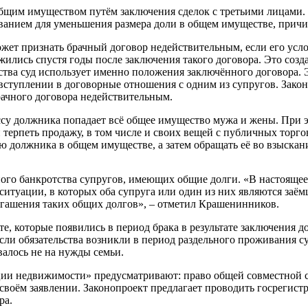
бщим имуществом путём заключения сделок с третьими лицами.
нованием для уменьшения размера доли в общем имуществе, при
ет признать брачный договор недействительным, если его усло
ожились спустя годы после заключения такого договора. Это со
ества суд использует именно положения заключённого договора. Э
 вступлении в договорные отношения с одним из супругов. Зако
рачного договора недействительным.
су должника попадает всё общее имущество мужа и жены. При эт
ерпеть продажу, в том числе и своих вещей с публичных торгов
лю должника в общем имуществе, а затем обращать её во взыскан
ого банкротства супругов, имеющих общие долги. «В настоящее 
ситуации, в которых оба супруга или один из них являются заё
огашения таких общих долгов», – отметил Крашенинников.
те, которые появились в период брака в результате заключения д
если обязательства возникли в период раздельного проживания 
валось не на нужды семьи.
ии недвижимости» предусматривают: право общей совместной со
в своём заявлении. Законопроект предлагает проводить госрегис
ра.