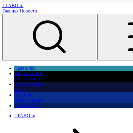
ПРАВО.ru
Главная
Новости
Право-300
Юррынок РФ:
35 лет спустя
Экологическое
право
Best Law
Firm Marketing
ПМЮФ 2026
ПРАВО.ru