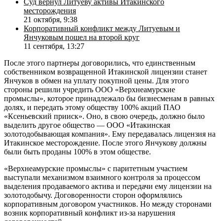
Суд вернул Литуеву активы Итакинского
месторождения
21 октября, 9:38
Корпоративный конфликт между Литуевым и
Янчуковым пошел на второй круг
11 сентября, 13:27
После этого партнеры договорились, что единственным
собственником возвращенной Итакинской лицензии станет
Янчуков в обмен на уплату покупной цены. Для этого
стороны решили учредить ООО «Верхнеамурские
промыслы», которое принадлежало бы бизнесменам в равных
долях, и передать этому обществу 100% акций ПАО
«Ксеньевский прииск». Оно, в свою очередь, должно было
выделить другое общество — ООО «Итакинская
золотодобывающая компания». Ему передавалась лицензия на
Итакинское месторождение. После этого Янчукову должны
были быть проданы 100% в этом обществе.
«Верхнеамурские промыслы» с паритетным участием
выступали механизмом взаимного контроля за процессом
выделения продаваемого актива и передачи ему лицензии на
золотодобычу. Договоренности сторон оформлялись
корпоративным договором участников. Но между сторонами
возник корпоративный конфликт из-за нарушения