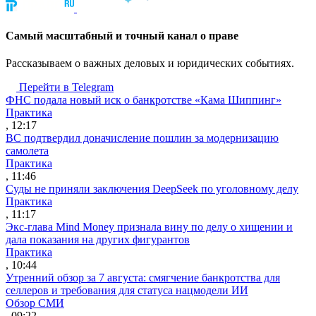
Cамый масштабный и точный канал о праве
Рассказываем о важных деловых и юридических событиях.
Перейти в Telegram
ФНС подала новый иск о банкротстве «Кама Шиппинг»
Практика
, 12:17
ВС подтвердил доначисление пошлин за модернизацию
самолета
Практика
, 11:46
Суды не приняли заключения DeepSeek по уголовному делу
Практика
, 11:17
Экс-глава Mind Money признала вину по делу о хищении и
дала показания на других фигурантов
Практика
, 10:44
Утренний обзор за 7 августа: смягчение банкротства для
селлеров и требования для статуса нацмодели ИИ
Обзор СМИ
, 09:22