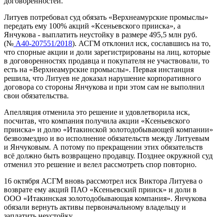
договоренностей.
Литуев потребовал суд обязать «Верхнеамурские промыслы»
передать ему 100% акций «Ксеньевского прииска», а
Янчукова - выплатить неустойку в размере 495,5 млн руб.
(№
А40-207551/2018
). АСГМ отклонил иск, сославшись на то,
что спорные акции и доли зарегистрированы на лиц, которые
в договоренностях продавца и покупателя не участвовали, то
есть на «Верхнеамурские промыслы». Первая инстанция
решила, что Литуев не доказал нарушение корпоративного
договора со стороны Янчукова и при этом сам не выполнил
свои обязательства.
Апелляция отменила это решение и удовлетворила иск,
посчитав, что компания получила акции «Ксеньевского
прииска» и долю «Итакинской золотодобывающей компании»
безвозмездно и во исполнение обязательств между Литуевым
и Янчуковым. А потому по прекращении этих обязательств
всё должно быть возвращено продавцу. Позднее окружной суд
отменил это решение и велел рассмотреть спор повторно.
16 октября АСГМ вновь рассмотрел иск Виктора Литуева о
возврате ему акций ПАО «Ксеньевский прииск» и доли в
ООО «Итакинская золотодобывающая компания». Янчукова
обязали вернуть активы первоначальному владельцу и
заплатить неустойку.