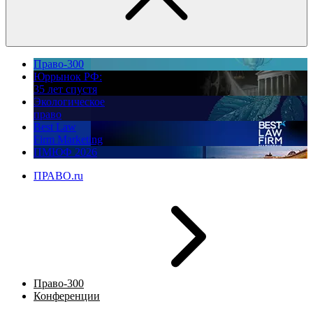
Право-300
Юррынок РФ:
35 лет спустя
Экологическое
право
Best Law
Firm Marketing
ПМЮФ 2026
ПРАВО.ru
Право-300
Конференции