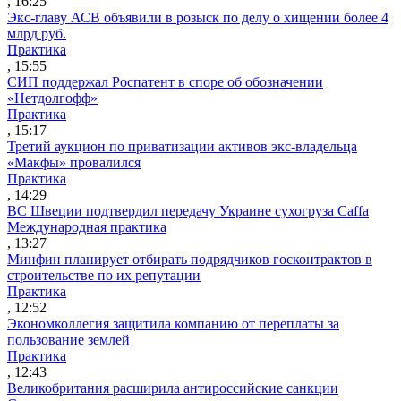
, 16:25
Экс-главу АСВ объявили в розыск по делу о хищении более 4
млрд руб.
Практика
, 15:55
СИП поддержал Роспатент в споре об обозначении
«Нетдолгофф»
Практика
, 15:17
Третий аукцион по приватизации активов экс-владельца
«Макфы» провалился
Практика
, 14:29
ВС Швеции подтвердил передачу Украине сухогруза Caffa
Международная практика
, 13:27
Минфин планирует отбирать подрядчиков госконтрактов в
строительстве по их репутации
Практика
, 12:52
Экономколлегия защитила компанию от переплаты за
пользование землей
Практика
, 12:43
Великобритания расширила антироссийские санкции