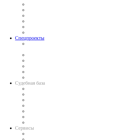
Законодательство
Процесс
Исследования
Рынок юридических услуг
Юридическое сообщество
Важнейшие правовые темы в прессе
Спецпроекты
Подкаст «В здравом уме
и твёрдой памяти»
Legal Design
Банкротная панорама
Советы для литигаторов
Сговоры на торгах
Авто
Судебная база
Картотека арбитражных дел
Решения арбитражных судов
Календарь рассмотрения арбитражных дел
Досье судей
Информация о судах
RSS лента новостей
Вакансии для юристов
Сервисы
Справочно-правовая система
Casebook: мониторинг дел