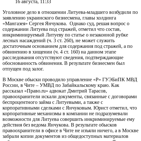
16 августа, 11:33
Уголовное дело в отношении Литуева-младшего возбудили по
заявлению украинского бизнесмена, главы холдинга
«Мангазея» Сергея Янчукова. Однако суд, решая вопрос о
содержании Литуева под стражей, отметил что состав,
инкриминируемый Литуеву по статье о незаконной рубке
лесных насаждений (ч. 3 ст. 260), не может служить
достаточным основанием для содержания под стражей, а по
обвинению в хищении (ч. 4 ст. 160) на данном этапе
расследования отсутствуют сведения, подтверждающие
обоснованность обвинения. В результате бизнесмен был
отпущен под залог.
В Москве обыски проводило управление «Р» ГУЭБиПК МВД
России, в Чите – УМВД по Забайкальскому краю. Как
рассказал «Право.ru» адвокат Дмитрий Тарасов,
правоохранители искали документы, связанные с договорами
беспроцентного займа с Литуевыми, а также с
корпоративными сделками с Янчуковым. Юрист отметил, что
корпоративные механизмы в компании не подразумевали
возможности для Литуева совершить инкриминируемые ему
действия без ведома Янчукова. В результате обысков
правоохранители в офисе в Чите не изъяли ничего, а в Москве
забрали копии документов из общедоступных материалов