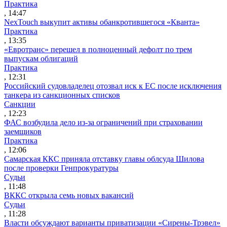
Практика
, 14:47
NexTouch выкупит активы обанкротившегося «Кванта»
Практика
, 13:35
«Евротранс» перешел в полноценный дефолт по трем
выпускам облигаций
Практика
, 12:31
Российский судовладелец отозвал иск к ЕС после исключения
танкера из санкционных списков
Санкции
, 12:23
ФАС возбудила дело из-за ограничений при страховании
заемщиков
Практика
, 12:06
Самарская ККС приняла отставку главы облсуда Шилова
после проверки Генпрокуратуры
Судьи
, 11:48
ВККС открыла семь новых вакансий
Судьи
, 11:28
Власти обсуждают варианты приватизации «Сирены-Трэвел»