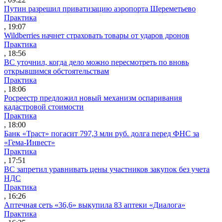
Путин разрешил приватизацию аэропорта Шереметьево
Практика
, 19:07
Wildberries начнет страховать товары от ударов дронов
Практика
, 18:56
ВС уточнил, когда дело можно пересмотреть по вновь
открывшимся обстоятельствам
Практика
, 18:06
Росреестр предложил новый механизм оспаривания
кадастровой стоимости
Практика
, 18:00
Банк «Траст» погасит 797,3 млн руб. долга перед ФНС за
«Гема-Инвест»
Практика
, 17:51
ВС запретил уравнивать цены участников закупок без учета
НДС
Практика
, 16:26
Аптечная сеть «36,6» выкупила 83 аптеки «Диалога»
Практика