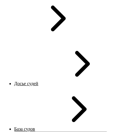
Досье судей
База судов