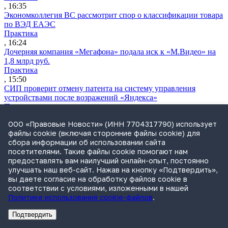
, 16:35
Экономколлегия ВС рассмотрит спор о классификации товара
по ВЭД ЕАЭС
Практика
, 16:24
Дочерняя компания «Мегафона» подала иск к «М.Видео» на
1,8 млрд руб.
Практика
, 15:50
СИП проверит отмену патента на систему управления
устройствами после возражений «Яндекса»
Практика
, 15:17
ООО «Правовые Новости» (ИНН 7704317790) использует
Суды 10 стран рассматривают иски российской «дочки»
файлы cookie (включая сторонние файлы cookie) для
Google о возврате дивидендов
сбора информации об использовании сайта
Международная практика
посетителями. Такие файлы cookie помогают нам
, 14:09
предоставлять вам наилучший онлайн-опыт, постоянно
ФАС раскрыла схему ограничения конкуренции в СРО
улучшать наш веб-сайт. Нажав на кнопку «Подтвердить»,
«Единство»
вы даете согласие на обработку файлов cookie в
Практика
соответствии с условиями, изложенными в нашей
, 14:08
Политике использования cookie-файлов
.
Суд снял арбитражную оговорку по просьбе иностранного
истца
Подтвердить
Практика
Реклама
Адвокатское бюро Санкт-Петербурга «Вертикаль» ИНН 7841290773
Реклама
АО"ПРАВО.РУ" ИНН: 7708095468
, 13:11