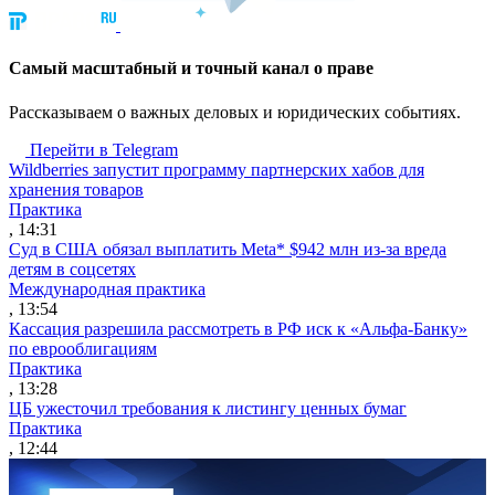
Cамый масштабный и точный канал о праве
Рассказываем о важных деловых и юридических событиях.
Перейти в Telegram
Wildberries запустит программу партнерских хабов для
хранения товаров
Практика
, 14:31
Суд в США обязал выплатить Meta* $942 млн из-за вреда
детям в соцсетях
Международная практика
, 13:54
Кассация разрешила рассмотреть в РФ иск к «Альфа-Банку»
по еврооблигациям
Практика
, 13:28
ЦБ ужесточил требования к листингу ценных бумаг
Практика
, 12:44