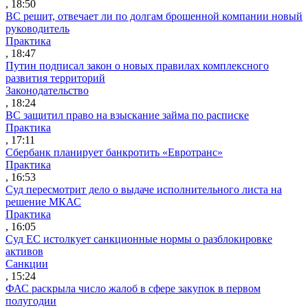
, 18:50
ВС решит, отвечает ли по долгам брошенной компании новый
руководитель
Практика
, 18:47
Путин подписал закон о новых правилах комплексного
развития территорий
Законодательство
, 18:24
ВС защитил право на взыскание займа по расписке
Практика
, 17:11
Сбербанк планирует банкротить «Евротранс»
Практика
, 16:53
Суд пересмотрит дело о выдаче исполнительного листа на
решение МКАС
Практика
, 16:05
Суд ЕС истолкует санкционные нормы о разблокировке
активов
Санкции
, 15:24
ФАС раскрыла число жалоб в сфере закупок в первом
полугодии