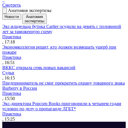
Смотреть
Анатомия экспертизы
Новости
Анатомия
экспертизы
Экс-владельца бутика Cartier осудили на девять с половиной
лет за таможенную схему
Практика
, 17:18
Экономколлегия решит, кто должен возмещать ущерб при
пожаре
Практика
, 16:51
ВККС открыла семь новых вакансий
Судьи
, 16:15
Предприниматель не смог прекратить охрану товарного знака
Burberry в России
Практика
, 15:50
Экс-директора Popcorn Books приговорили к четырем годам
условно по делу о пропаганде ЛГБТ*
Практика
, 15:25