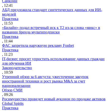
Санкции
, 12:41
АБД предложила стандарт синтетических данных для ИИ-
моделей
Практика
, 11:53
«Билайн» подал встречный иск к Т2 из-за слова «микс» в
названии бренда мультиподписки
Практика
, 11:44
ФАС запретила наружную рекламу Fonbet
Практика
, 11:23
IT-бизнес просит упростить использование данных граждан
для обучения ИИ
Законодательство
, 10:59
Утренний обзор за 6 августа: ужесточение закупок
иностранной техники и рост рынка M&A за счет
национализации
Обзор СМИ
, 09:26
Росимущество проведет новый аукцион по продаже активов
Global Spirits
Практика