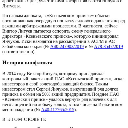
арбитражных дел, участниками которых являются Янчуков и
Литуевы.
По словам адвоката, в «Ксеньевском прииске» обыски
восприняли как очередную попытку силового давления перед
важными арбитражными процессами. В частности, сейчас
Виктор Литуев пытается оспорить смену генерального
директора «Ксеньевского прииска», которую инициировал
Янчуков. Иски находятся на рассмотрении в АСГМ и АС
Забайкальского края (№
А40-247903/2019
и №
А78-8547/2019
соответственно).
История конфликта
В 2014 году Виктор Литуев, которому принадлежал
контрольный пакет акций ПАО «Ксеньевский прииск», искал
инвесторов в свой золотодобывающий бизнес. Таким
инвестором стал Сергей Янчуков, выкупивший ряд долгов
прииска в обмен на 50% акций предприятия. Позднее ПАО
«Ксеньевский прииск» удалось вернуть ряд ключевых для
него лицензий на добычу золота, в том числе на Итакинском
месторождении (№
А40-117765/2015
).
В ЭТОМ СЮЖЕТЕ