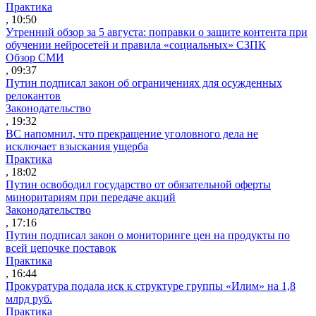
Практика
, 10:50
Утренний обзор за 5 августа: поправки о защите контента при
обучении нейросетей и правила «социальных» СЗПК
Обзор СМИ
, 09:37
Путин подписал закон об ограничениях для осужденных
релокантов
Законодательство
, 19:32
ВС напомнил, что прекращение уголовного дела не
исключает взыскания ущерба
Практика
, 18:02
Путин освободил государство от обязательной оферты
миноритариям при передаче акций
Законодательство
, 17:16
Путин подписал закон о мониторинге цен на продукты по
всей цепочке поставок
Практика
, 16:44
Прокуратура подала иск к структуре группы «Илим» на 1,8
млрд руб.
Практика