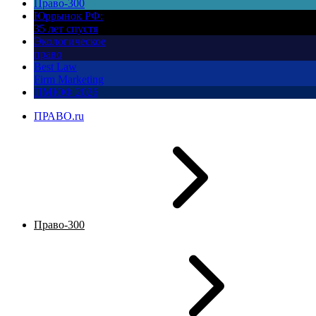
Право-300
Юррынок РФ:
35 лет спустя
Экологическое
право
Best Law
Firm Marketing
ПМЮФ 2026
ПРАВО.ru
Право-300