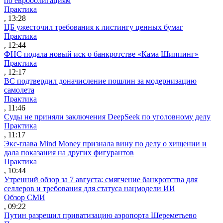
по еврооблигациям
Практика
, 13:28
ЦБ ужесточил требования к листингу ценных бумаг
Практика
, 12:44
ФНС подала новый иск о банкротстве «Кама Шиппинг»
Практика
, 12:17
ВС подтвердил доначисление пошлин за модернизацию
самолета
Практика
, 11:46
Суды не приняли заключения DeepSeek по уголовному делу
Практика
, 11:17
Экс-глава Mind Money признала вину по делу о хищении и
дала показания на других фигурантов
Практика
, 10:44
Утренний обзор за 7 августа: смягчение банкротства для
селлеров и требования для статуса нацмодели ИИ
Обзор СМИ
, 09:22
Путин разрешил приватизацию аэропорта Шереметьево