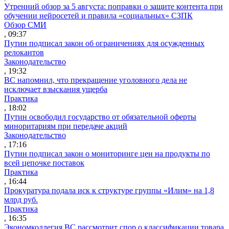
Утренний обзор за 5 августа: поправки о защите контента при
обучении нейросетей и правила «социальных» СЗПК
Обзор СМИ
, 09:37
Путин подписал закон об ограничениях для осужденных
релокантов
Законодательство
, 19:32
ВС напомнил, что прекращение уголовного дела не
исключает взыскания ущерба
Практика
, 18:02
Путин освободил государство от обязательной оферты
миноритариям при передаче акций
Законодательство
, 17:16
Путин подписал закон о мониторинге цен на продукты по
всей цепочке поставок
Практика
, 16:44
Прокуратура подала иск к структуре группы «Илим» на 1,8
млрд руб.
Практика
, 16:35
Экономколлегия ВС рассмотрит спор о классификации товара