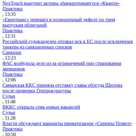
NexTouch выкупит активы обанкротившегося «Кванта»
Практика
, 13:35
«Евротранс» перешел в полноценный дефолт по трем
выпускам облигаций
Практика
, 12:31
Российский судовладелец отозвал иск к ЕС после исключения
танкера из санкционных списков
Санкции
, 12:23
ФАС возбудила дело из-за ограничений при страховании
заемщиков
Практика
, 12:06
Самарская ККС приняла отставку главы облсуда Шилова
после проверки Генпрокуратуры
Судьи
, 11:48
ВККС открыла семь новых вакансий
Судьи
, 11:28
Власти обсуждают варианты приватизации «Сирены-Трэвел»
Практика
, 10:50