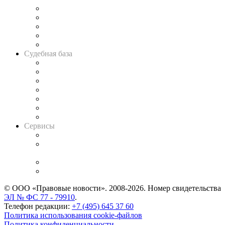
Legal Design
Банкротная панорама
Советы для литигаторов
Сговоры на торгах
Авто
Судебная база
Картотека арбитражных дел
Решения арбитражных судов
Календарь рассмотрения арбитражных дел
Досье судей
Информация о судах
RSS лента новостей
Вакансии для юристов
Сервисы
Справочно-правовая система
Casebook: мониторинг дел
и компаний
Caselook: поиск и анализ практики
CASE.ONE: управление юридической службой
© ООО «Правовые новости». 2008-2026.
Номер свидетельства
ЭЛ № ФС 77 - 79910
.
Телефон редакции:
+7 (495) 645 37 60
Политика использования cookie-файлов
Политика конфиденциальности