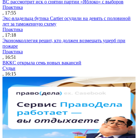
ВС рассмотрит иск о снятии партии «Яблоко» с выборов
Практика
, 17:55
Экс-владельца бутика Cartier осудили на девять с половиной
лет за таможенную схему
Практика
, 17:18
Экономколлегия решит, кто должен возмещать ущерб при
пожаре
Практика
, 16:51
ВККС открыла семь новых вакансий
Судьи
, 16:15