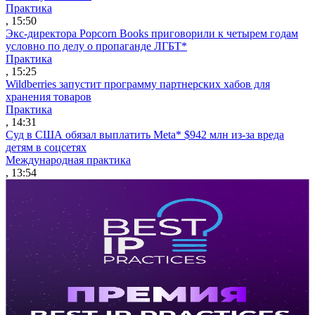
Практика
, 15:50
Экс-директора Popcorn Books приговорили к четырем годам
условно по делу о пропаганде ЛГБТ*
Практика
, 15:25
Wildberries запустит программу партнерских хабов для
хранения товаров
Практика
, 14:31
Суд в США обязал выплатить Meta* $942 млн из-за вреда
детям в соцсетях
Международная практика
, 13:54