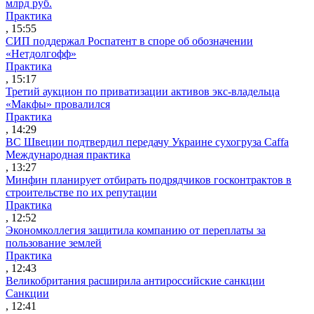
млрд руб.
Практика
, 15:55
СИП поддержал Роспатент в споре об обозначении
«Нетдолгофф»
Практика
, 15:17
Третий аукцион по приватизации активов экс-владельца
«Макфы» провалился
Практика
, 14:29
ВС Швеции подтвердил передачу Украине сухогруза Caffa
Международная практика
, 13:27
Минфин планирует отбирать подрядчиков госконтрактов в
строительстве по их репутации
Практика
, 12:52
Экономколлегия защитила компанию от переплаты за
пользование землей
Практика
, 12:43
Великобритания расширила антироссийские санкции
Санкции
, 12:41