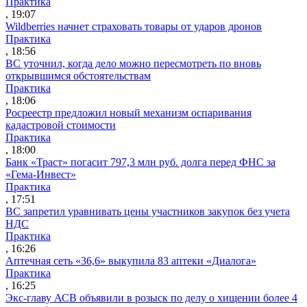
Практика
, 19:07
Wildberries начнет страховать товары от ударов дронов
Практика
, 18:56
ВС уточнил, когда дело можно пересмотреть по вновь
открывшимся обстоятельствам
Практика
, 18:06
Росреестр предложил новый механизм оспаривания
кадастровой стоимости
Практика
, 18:00
Банк «Траст» погасит 797,3 млн руб. долга перед ФНС за
«Гема-Инвест»
Практика
, 17:51
ВС запретил уравнивать цены участников закупок без учета
НДС
Практика
, 16:26
Аптечная сеть «36,6» выкупила 83 аптеки «Диалога»
Практика
, 16:25
Экс-главу АСВ объявили в розыск по делу о хищении более 4