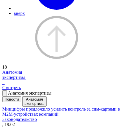
вверх
18+
Анатомия
экспертизы
Смотреть
Анатомия экспертизы
Новости
Анатомия
экспертизы
Минцифры предложило усилить контроль за сим-картами в
M2M-устройствах компаний
Законодательство
, 19:02