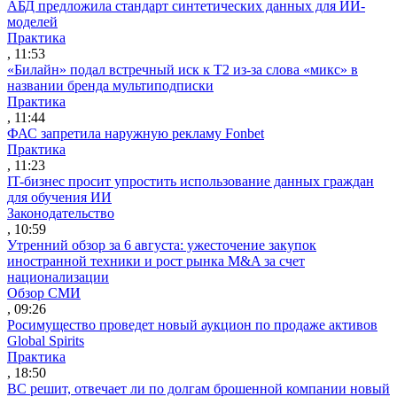
АБД предложила стандарт синтетических данных для ИИ-
моделей
Практика
, 11:53
«Билайн» подал встречный иск к Т2 из-за слова «микс» в
названии бренда мультиподписки
Практика
, 11:44
ФАС запретила наружную рекламу Fonbet
Практика
, 11:23
IT-бизнес просит упростить использование данных граждан
для обучения ИИ
Законодательство
, 10:59
Утренний обзор за 6 августа: ужесточение закупок
иностранной техники и рост рынка M&A за счет
национализации
Обзор СМИ
, 09:26
Росимущество проведет новый аукцион по продаже активов
Global Spirits
Практика
, 18:50
ВС решит, отвечает ли по долгам брошенной компании новый