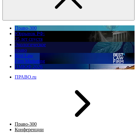
Право-300
Юррынок РФ:
35 лет спустя
Экологическое
право
Best Law
Firm Marketing
ПМЮФ 2026
ПРАВО.ru
Право-300
Конференции