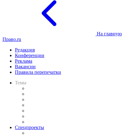
На главную
Право.ru
Редакция
Конференции
Реклама
Вакансии
Правила перепечатки
Темы
Практика
Законодательство
Процесс
Исследования
Рынок юридических услуг
Юридическое сообщество
Важнейшие правовые темы в прессе
Спецпроекты
Подкаст «В здравом уме
и твёрдой памяти»