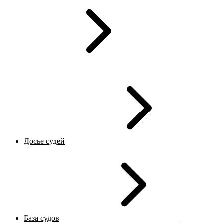
Досье судей
База судов