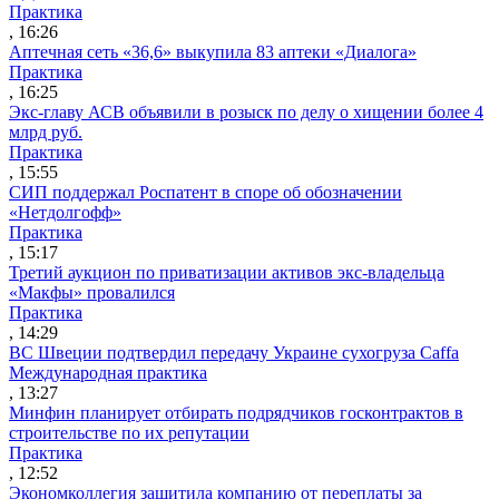
Практика
, 16:26
Аптечная сеть «36,6» выкупила 83 аптеки «Диалога»
Практика
, 16:25
Экс-главу АСВ объявили в розыск по делу о хищении более 4
млрд руб.
Практика
, 15:55
СИП поддержал Роспатент в споре об обозначении
«Нетдолгофф»
Практика
, 15:17
Третий аукцион по приватизации активов экс-владельца
«Макфы» провалился
Практика
, 14:29
ВС Швеции подтвердил передачу Украине сухогруза Caffa
Международная практика
, 13:27
Минфин планирует отбирать подрядчиков госконтрактов в
строительстве по их репутации
Практика
, 12:52
Экономколлегия защитила компанию от переплаты за