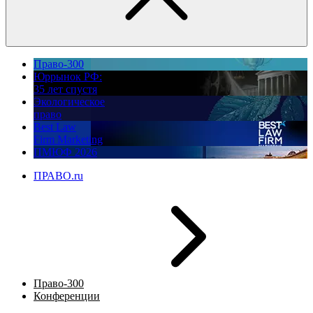
Право-300
Юррынок РФ:
35 лет спустя
Экологическое
право
Best Law
Firm Marketing
ПМЮФ 2026
ПРАВО.ru
Право-300
Конференции