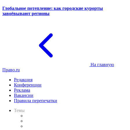
Глобальное потепление: как городские курорты
завоёвывают регионы
На главную
Право.ru
Редакция
Конференции
Реклама
Вакансии
Правила перепечатки
Темы
Практика
Законодательство
Процесс