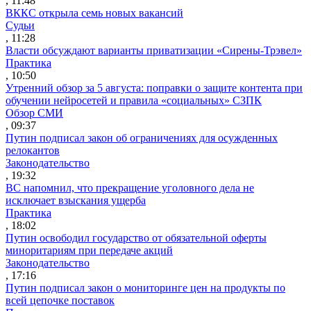
, 11:48
ВККС открыла семь новых вакансий
Судьи
, 11:28
Власти обсуждают варианты приватизации «Сирены-Трэвел»
Практика
, 10:50
Утренний обзор за 5 августа: поправки о защите контента при
обучении нейросетей и правила «социальных» СЗПК
Обзор СМИ
, 09:37
Путин подписал закон об ограничениях для осужденных
релокантов
Законодательство
, 19:32
ВС напомнил, что прекращение уголовного дела не
исключает взыскания ущерба
Практика
, 18:02
Путин освободил государство от обязательной оферты
миноритариям при передаче акций
Законодательство
, 17:16
Путин подписал закон о мониторинге цен на продукты по
всей цепочке поставок