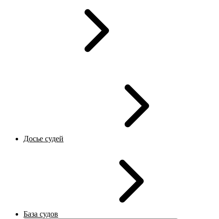
Досье судей
База судов