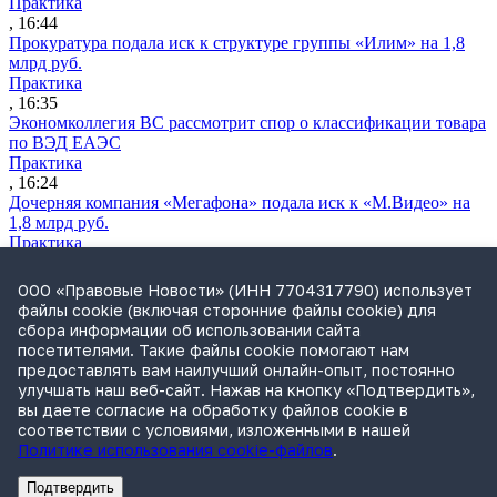
Практика
, 16:44
Прокуратура подала иск к структуре группы «Илим» на 1,8
млрд руб.
Практика
, 16:35
Экономколлегия ВС рассмотрит спор о классификации товара
по ВЭД ЕАЭС
Практика
, 16:24
Дочерняя компания «Мегафона» подала иск к «М.Видео» на
1,8 млрд руб.
Практика
, 15:50
СИП проверит отмену патента на систему управления
ООО «Правовые Новости» (ИНН 7704317790) использует
устройствами после возражений «Яндекса»
файлы cookie (включая сторонние файлы cookie) для
Практика
сбора информации об использовании сайта
, 15:17
посетителями. Такие файлы cookie помогают нам
Суды 10 стран рассматривают иски российской «дочки»
предоставлять вам наилучший онлайн-опыт, постоянно
Google о возврате дивидендов
улучшать наш веб-сайт. Нажав на кнопку «Подтвердить»,
Международная практика
вы даете согласие на обработку файлов cookie в
, 14:09
соответствии с условиями, изложенными в нашей
Политике использования cookie-файлов
.
Подтвердить