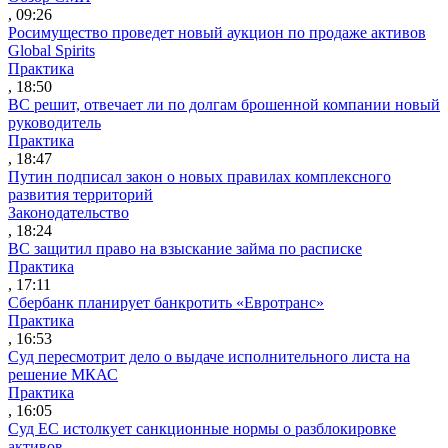
, 09:26
Росимущество проведет новый аукцион по продаже активов
Global Spirits
Практика
, 18:50
ВС решит, отвечает ли по долгам брошенной компании новый
руководитель
Практика
, 18:47
Путин подписал закон о новых правилах комплексного
развития территорий
Законодательство
, 18:24
ВС защитил право на взыскание займа по расписке
Практика
, 17:11
Сбербанк планирует банкротить «Евротранс»
Практика
, 16:53
Суд пересмотрит дело о выдаче исполнительного листа на
решение МКАС
Практика
, 16:05
Суд ЕС истолкует санкционные нормы о разблокировке
активов