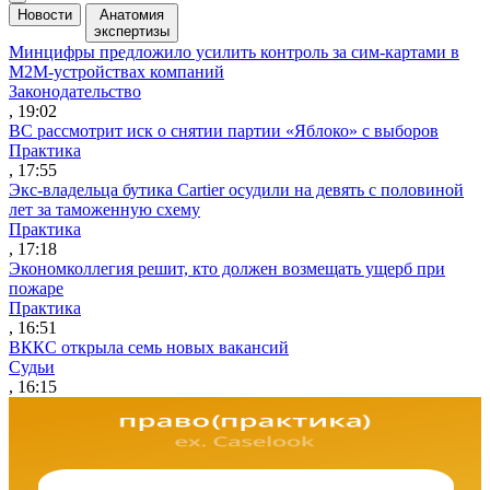
Новости
Анатомия
экспертизы
Минцифры предложило усилить контроль за сим-картами в
M2M-устройствах компаний
Законодательство
, 19:02
ВС рассмотрит иск о снятии партии «Яблоко» с выборов
Практика
, 17:55
Экс-владельца бутика Cartier осудили на девять с половиной
лет за таможенную схему
Практика
, 17:18
Экономколлегия решит, кто должен возмещать ущерб при
пожаре
Практика
, 16:51
ВККС открыла семь новых вакансий
Судьи
, 16:15