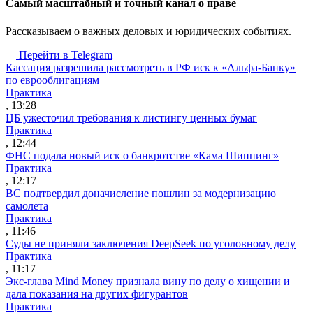
Cамый масштабный и точный канал о праве
Рассказываем о важных деловых и юридических событиях.
Перейти в Telegram
Кассация разрешила рассмотреть в РФ иск к «Альфа-Банку»
по еврооблигациям
Практика
, 13:28
ЦБ ужесточил требования к листингу ценных бумаг
Практика
, 12:44
ФНС подала новый иск о банкротстве «Кама Шиппинг»
Практика
, 12:17
ВС подтвердил доначисление пошлин за модернизацию
самолета
Практика
, 11:46
Суды не приняли заключения DeepSeek по уголовному делу
Практика
, 11:17
Экс-глава Mind Money признала вину по делу о хищении и
дала показания на других фигурантов
Практика