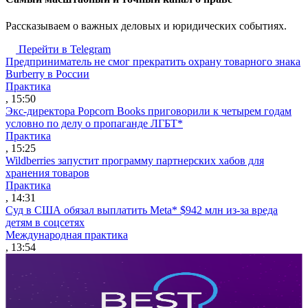
Рассказываем о важных деловых и юридических событиях.
Перейти в Telegram
Предприниматель не смог прекратить охрану товарного знака
Burberry в России
Практика
, 15:50
Экс-директора Popcorn Books приговорили к четырем годам
условно по делу о пропаганде ЛГБТ*
Практика
, 15:25
Wildberries запустит программу партнерских хабов для
хранения товаров
Практика
, 14:31
Суд в США обязал выплатить Meta* $942 млн из-за вреда
детям в соцсетях
Международная практика
, 13:54