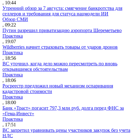
, 10:44
Утренний обзор за 7 августа: смягчение банкротства для
селлеров и требования для статуса нацмодели ИИ
Обзор СМИ
, 09:22
Путин разрешил приватизацию аэропорта Шереметьево
Практика
, 19:07
Wildberries начнет страховать товары от ударов дронов
Практика
, 18:56
ВС уточнил, когда дело можно пересмотреть по вновь
открывшимся обстоятельствам
Практика
, 18:06
Росреестр предложил новый механизм оспаривания
кадастровой стоимости
Практика
, 18:00
Банк «Траст» погасит 797,3 млн руб. долга перед ФНС за
«Гема-Инвест»
Практика
, 17:51
ВС запретил уравнивать цены участников закупок без учета
НДС