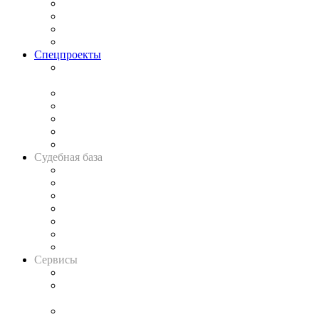
Исследования
Рынок юридических услуг
Юридическое сообщество
Важнейшие правовые темы в прессе
Спецпроекты
Подкаст «В здравом уме
и твёрдой памяти»
Legal Design
Банкротная панорама
Советы для литигаторов
Сговоры на торгах
Авто
Судебная база
Картотека арбитражных дел
Решения арбитражных судов
Календарь рассмотрения арбитражных дел
Досье судей
Информация о судах
RSS лента новостей
Вакансии для юристов
Сервисы
Справочно-правовая система
Casebook: мониторинг дел
и компаний
Caselook: поиск и анализ практики