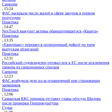
Санкции
, 15:24
ФАС раскрыла число жалоб в сфере закупок в первом
полугодии
Практика
, 14:47
NexTouch выкупит активы обанкротившегося «Кванта»
Практика
, 13:35
«Евротранс» перешел в полноценный дефолт по трем
выпускам облигаций
Практика
, 12:31
Российский судовладелец отозвал иск к ЕС после исключения
танкера из санкционных списков
Санкции
, 12:23
ФАС возбудила дело из-за ограничений при страховании
заемщиков
Практика
, 12:06
Самарская ККС приняла отставку главы облсуда Шилова
после проверки Генпрокуратуры
Судьи