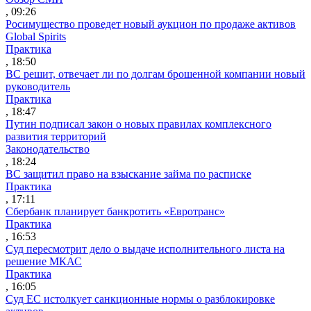
, 09:26
Росимущество проведет новый аукцион по продаже активов
Global Spirits
Практика
, 18:50
ВС решит, отвечает ли по долгам брошенной компании новый
руководитель
Практика
, 18:47
Путин подписал закон о новых правилах комплексного
развития территорий
Законодательство
, 18:24
ВС защитил право на взыскание займа по расписке
Практика
, 17:11
Сбербанк планирует банкротить «Евротранс»
Практика
, 16:53
Суд пересмотрит дело о выдаче исполнительного листа на
решение МКАС
Практика
, 16:05
Суд ЕС истолкует санкционные нормы о разблокировке