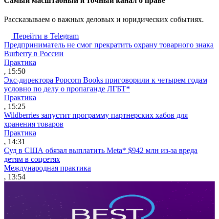
Cамый масштабный и точный канал о праве
Рассказываем о важных деловых и юридических событиях.
Перейти в Telegram
Предприниматель не смог прекратить охрану товарного знака
Burberry в России
Практика
, 15:50
Экс-директора Popcorn Books приговорили к четырем годам
условно по делу о пропаганде ЛГБТ*
Практика
, 15:25
Wildberries запустит программу партнерских хабов для
хранения товаров
Практика
, 14:31
Суд в США обязал выплатить Meta* $942 млн из-за вреда
детям в соцсетях
Международная практика
, 13:54