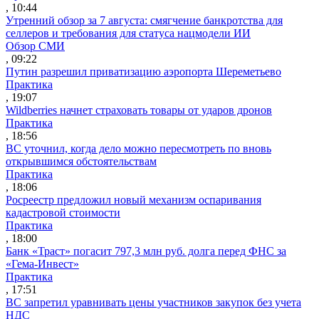
, 10:44
Утренний обзор за 7 августа: смягчение банкротства для
селлеров и требования для статуса нацмодели ИИ
Обзор СМИ
, 09:22
Путин разрешил приватизацию аэропорта Шереметьево
Практика
, 19:07
Wildberries начнет страховать товары от ударов дронов
Практика
, 18:56
ВС уточнил, когда дело можно пересмотреть по вновь
открывшимся обстоятельствам
Практика
, 18:06
Росреестр предложил новый механизм оспаривания
кадастровой стоимости
Практика
, 18:00
Банк «Траст» погасит 797,3 млн руб. долга перед ФНС за
«Гема-Инвест»
Практика
, 17:51
ВС запретил уравнивать цены участников закупок без учета
НДС