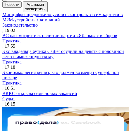
Новости
Анатомия
экспертизы
Минцифры предложило усилить контроль за сим-картами в
M2M-устройствах компаний
Законодательство
, 19:02
ВС рассмотрит иск о снятии партии «Яблоко» с выборов
Практика
, 17:55
Экс-владельца бутика Cartier осудили на девять с половиной
лет за таможенную схему
Практика
, 17:18
Экономколлегия решит, кто должен возмещать ущерб при
пожаре
Практика
, 16:51
ВККС открыла семь новых вакансий
Судьи
, 16:15