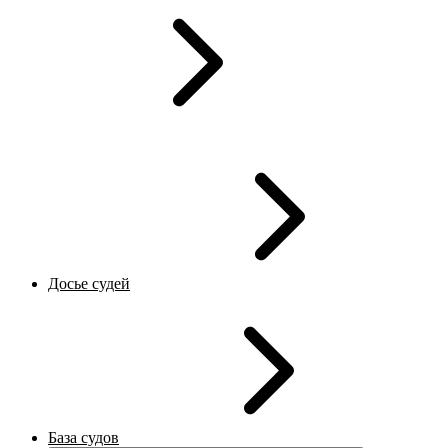
Досье судей
База судов