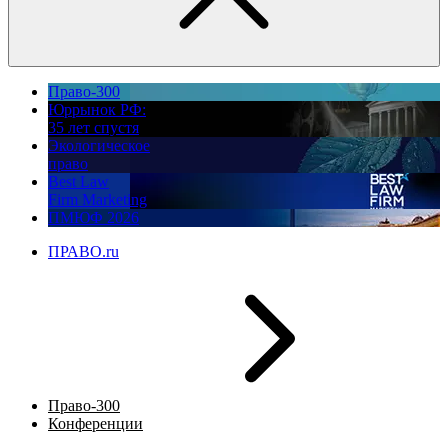
Право-300
Юррынок РФ:
35 лет спустя
Экологическое
право
Best Law
Firm Marketing
ПМЮФ 2026
ПРАВО.ru
Право-300
Конференции