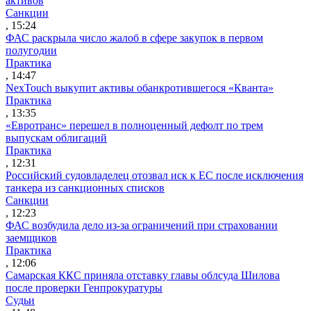
активов
Санкции
, 15:24
ФАС раскрыла число жалоб в сфере закупок в первом
полугодии
Практика
, 14:47
NexTouch выкупит активы обанкротившегося «Кванта»
Практика
, 13:35
«Евротранс» перешел в полноценный дефолт по трем
выпускам облигаций
Практика
, 12:31
Российский судовладелец отозвал иск к ЕС после исключения
танкера из санкционных списков
Санкции
, 12:23
ФАС возбудила дело из-за ограничений при страховании
заемщиков
Практика
, 12:06
Самарская ККС приняла отставку главы облсуда Шилова
после проверки Генпрокуратуры
Судьи