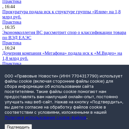
Практика
, 16:44
Прокуратура подала иск к структуре группы «Илим» на 1,8
млрд руб.
Практика
, 16:35
Экономколлегия ВС рассмотрит спор о классификации товара
по ВЭД ЕАЭС
Практика
, 16:24
Дочерняя компания «Мегафона» подала иск к «М.Видео» на
1,8 млрд руб.
Практика
, 15:50
СИП проверит отмену патента на систему управления
ООО «Правовые Новости» (ИНН 7704317790) использует
устройствами после возражений «Яндекса»
файлы cookie (включая сторонние файлы cookie) для
Практика
сбора информации об использовании сайта
, 15:17
посетителями. Такие файлы cookie помогают нам
Суды 10 стран рассматривают иски российской «дочки»
предоставлять вам наилучший онлайн-опыт, постоянно
Google о возврате дивидендов
улучшать наш веб-сайт. Нажав на кнопку «Подтвердить»,
Международная практика
вы даете согласие на обработку файлов cookie в
, 14:09
соответствии с условиями, изложенными в нашей
Политике использования cookie-файлов
.
Подтвердить