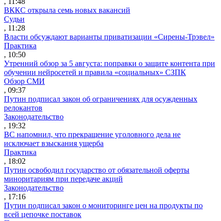
, 11:48
ВККС открыла семь новых вакансий
Судьи
, 11:28
Власти обсуждают варианты приватизации «Сирены-Трэвел»
Практика
, 10:50
Утренний обзор за 5 августа: поправки о защите контента при
обучении нейросетей и правила «социальных» СЗПК
Обзор СМИ
, 09:37
Путин подписал закон об ограничениях для осужденных
релокантов
Законодательство
, 19:32
ВС напомнил, что прекращение уголовного дела не
исключает взыскания ущерба
Практика
, 18:02
Путин освободил государство от обязательной оферты
миноритариям при передаче акций
Законодательство
, 17:16
Путин подписал закон о мониторинге цен на продукты по
всей цепочке поставок