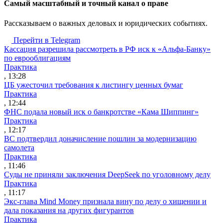
Cамый масштабный и точный канал о праве
Рассказываем о важных деловых и юридических событиях.
Перейти в Telegram
Кассация разрешила рассмотреть в РФ иск к «Альфа-Банку»
по еврооблигациям
Практика
, 13:28
ЦБ ужесточил требования к листингу ценных бумаг
Практика
, 12:44
ФНС подала новый иск о банкротстве «Кама Шиппинг»
Практика
, 12:17
ВС подтвердил доначисление пошлин за модернизацию
самолета
Практика
, 11:46
Суды не приняли заключения DeepSeek по уголовному делу
Практика
, 11:17
Экс-глава Mind Money признала вину по делу о хищении и
дала показания на других фигурантов
Практика