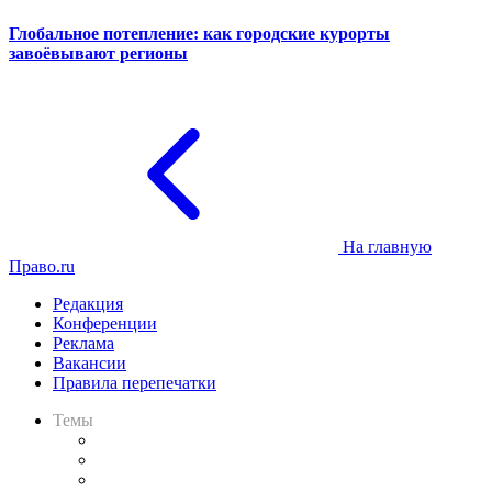
Глобальное потепление: как городские курорты
завоёвывают регионы
На главную
Право.ru
Редакция
Конференции
Реклама
Вакансии
Правила перепечатки
Темы
Практика
Законодательство
Процесс