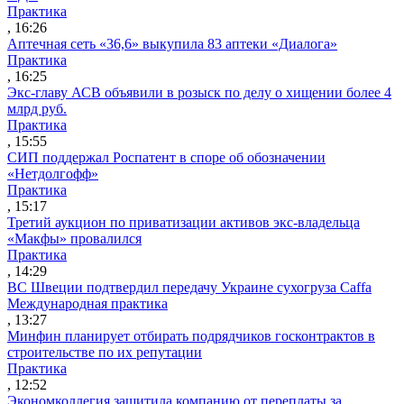
Практика
, 16:26
Аптечная сеть «36,6» выкупила 83 аптеки «Диалога»
Практика
, 16:25
Экс-главу АСВ объявили в розыск по делу о хищении более 4
млрд руб.
Практика
, 15:55
СИП поддержал Роспатент в споре об обозначении
«Нетдолгофф»
Практика
, 15:17
Третий аукцион по приватизации активов экс-владельца
«Макфы» провалился
Практика
, 14:29
ВС Швеции подтвердил передачу Украине сухогруза Caffa
Международная практика
, 13:27
Минфин планирует отбирать подрядчиков госконтрактов в
строительстве по их репутации
Практика
, 12:52
Экономколлегия защитила компанию от переплаты за