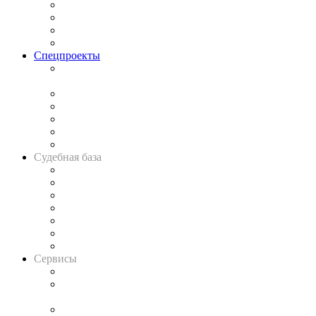
Исследования
Рынок юридических услуг
Юридическое сообщество
Важнейшие правовые темы в прессе
Спецпроекты
Подкаст «В здравом уме
и твёрдой памяти»
Legal Design
Банкротная панорама
Советы для литигаторов
Сговоры на торгах
Авто
Судебная база
Картотека арбитражных дел
Решения арбитражных судов
Календарь рассмотрения арбитражных дел
Досье судей
Информация о судах
RSS лента новостей
Вакансии для юристов
Сервисы
Справочно-правовая система
Casebook: мониторинг дел
и компаний
Caselook: поиск и анализ практики