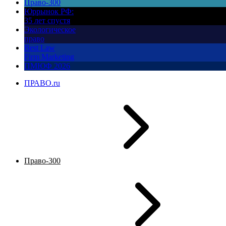
Право-300
Юррынок РФ:
35 лет спустя
Экологическое
право
Best Law
Firm Marketing
ПМЮФ 2026
ПРАВО.ru
Право-300