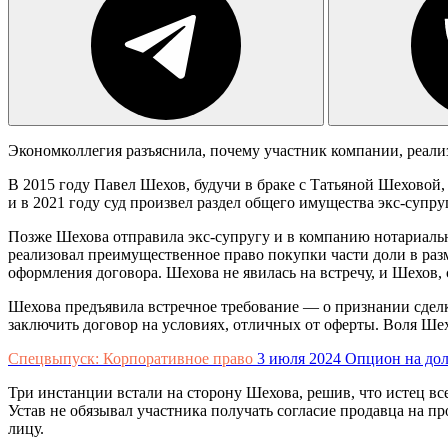
Экономколлегия разъяснила, почему участник компании, реали
В 2015 году Павел Шехов, будучи в браке с Татьяной Шеховой,
и в 2021 году суд произвел раздел общего имущества экс-супр
Позже Шехова отправила экс-супругу и в компанию нотариальн
реализовал преимущественное право покупки части доли в разм
оформления договора. Шехова не явилась на встречу, и Шехов,
Шехова предъявила встречное требование — о признании сдел
заключить договор на условиях, отличных от оферты. Воля Шехо
Спецвыпуск: Корпоративное право
3 июля 2024
Опцион на дол
Три инстанции встали на сторону Шехова, решив, что истец вс
Устав не обязывал участника получать согласие продавца на п
лицу.