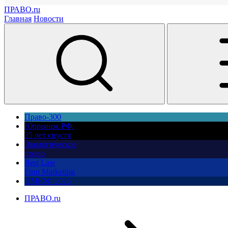
ПРАВО.ru
Главная
Новости
Право-300
Юррынок РФ:
35 лет спустя
Экологическое
право
Best Law
Firm Marketing
ПМЮФ 2026
ПРАВО.ru