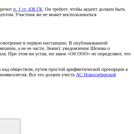
оречит
п. 1 ст. 438 ГК
. Он требует, чтобы акцепт должен быть
цептом. Участник же не может воспользоваться
ассмотрение в первую инстанцию. В опубликованной
пании, а не ее части. Значит, уведомление Шехова о
ала. При этом ни устав, ни закон «Об ООО» не определяют, что
я над обществом, путем простой арифметической пропорции к
ономколлегия. Все это должен учесть
АС Новосибирской