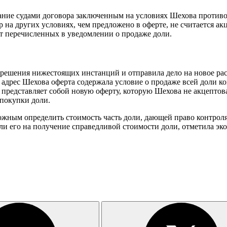
нание судами договора заключенным на условиях Шехова против
 на других условиях, чем предложено в оферте, не считается ак
т перечисленных в уведомлении о продаже доли.
е решения нижестоящих инстанций и отправила дело на новое р
адрес Шехова оферта содержала условие о продаже всей доли ком
 представляет собой новую оферту, которую Шехова не акцептов
 покупки доли.
можным определить стоимость часть доли, дающей право контрол
ли его на получение справедливой стоимости доли, отметила эк