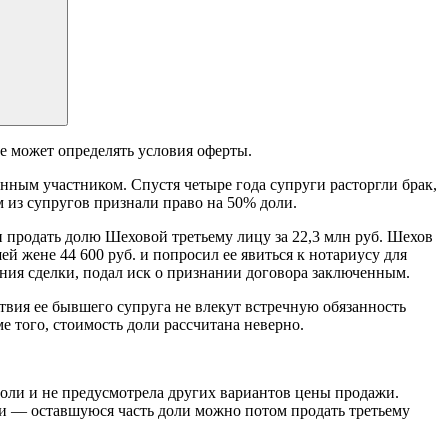
е может определять условия оферты.
енным участником. Спустя четыре года супруги расторгли брак,
м из супругов признали право на 50% доли.
 продать долю Шеховой третьему лицу за 22,3 млн руб. Шехов
 жене 44 600 руб. и попросил ее явиться к нотариусу для
ения сделки, подал иск о признании договора заключенным.
ствия ее бывшего супруга не влекут встречную обязанность
е того, стоимость доли рассчитана неверно.
доли и не предусмотрела других вариантов цены продажи.
ами — оставшуюся часть доли можно потом продать третьему