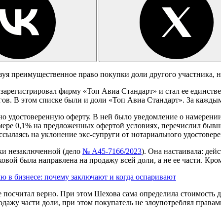
зуя преимущественное право покупки доли другого участника, н
 зарегистрировал фирму «Топ Авиа Стандарт» и стал ее единств
угов. В этом списке были и доли «Топ Авиа Стандарт». За кажды
о удостоверенную оферту. В ней было уведомление о намерении
ере 0,1% на предложенных офертой условиях, перечислил бывшей
 ссылаясь на уклонение экс-супруги от нотариального удостовер
ки незаключенной (дело
№ А45-7166/2023
). Она настаивала: дей
вой была направлена на продажу всей доли, а не ее части. Кром
ю в бизнесе: почему заключают и когда оспаривают
е посчитал верно. При этом Шехова сама определила стоимость 
родажу части доли, при этом покупатель не злоупотреблял прав