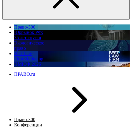
Право-300
Юррынок РФ:
35 лет спустя
Экологическое
право
Best Law
Firm Marketing
ПМЮФ 2026
ПРАВО.ru
Право-300
Конференции