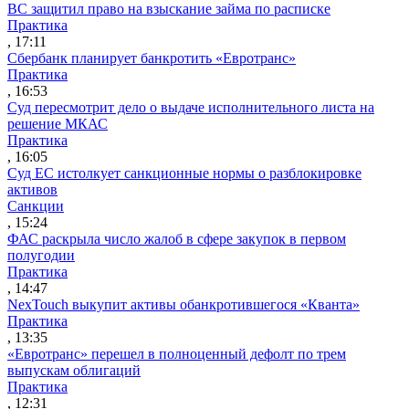
ВС защитил право на взыскание займа по расписке
Практика
, 17:11
Сбербанк планирует банкротить «Евротранс»
Практика
, 16:53
Суд пересмотрит дело о выдаче исполнительного листа на
решение МКАС
Практика
, 16:05
Суд ЕС истолкует санкционные нормы о разблокировке
активов
Санкции
, 15:24
ФАС раскрыла число жалоб в сфере закупок в первом
полугодии
Практика
, 14:47
NexTouch выкупит активы обанкротившегося «Кванта»
Практика
, 13:35
«Евротранс» перешел в полноценный дефолт по трем
выпускам облигаций
Практика
, 12:31