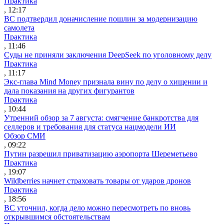
Практика
, 12:17
ВС подтвердил доначисление пошлин за модернизацию
самолета
Практика
, 11:46
Суды не приняли заключения DeepSeek по уголовному делу
Практика
, 11:17
Экс-глава Mind Money признала вину по делу о хищении и
дала показания на других фигурантов
Практика
, 10:44
Утренний обзор за 7 августа: смягчение банкротства для
селлеров и требования для статуса нацмодели ИИ
Обзор СМИ
, 09:22
Путин разрешил приватизацию аэропорта Шереметьево
Практика
, 19:07
Wildberries начнет страховать товары от ударов дронов
Практика
, 18:56
ВС уточнил, когда дело можно пересмотреть по вновь
открывшимся обстоятельствам