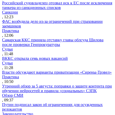
Российский судовладелец отозвал иск к ЕС после исключения
танкера из санкционных списков
Санкции
, 12:23
ФАС возбудила дело из-за ограничений при страховании
заемщиков
Практика
, 12:06
Самарская ККС приняла отставку главы облсуда Шилова
после проверки Генпрокуратуры
Судьи
, 11:48
ВККС открыла семь новых вакансий
Судьи
, 11:28
Власти обсуждают варианты приватизации «Сирены-Трэвел»
Практика
, 10:50
Утренний обзор за 5 августа: поправки о защите контента при
обучении нейросетей и правила «социальных» СЗПК
Обзор СМИ
, 09:37
Путин подписал закон об ограничениях для осужденных
релокантов
Законодательство