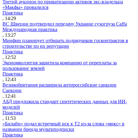
Третий аукцион по приватизации активов экс-владельца
«Макфы» провалился
Практика
, 14:29
ВС Швеции подтвердил передачу Украине сухогруза Caffa
Международная практика
, 13:27
Минфин планирует отбирать подрядчиков госконтрактов в
строительстве по их репутации
Практика
, 12:52
Экономколлегия защитила компанию от переплаты за
пользование землей
Практика
, 12:43
Великобритания расширила антироссийские санкции
Санкции
, 12:41
АБД предложила стандарт синтетических данных для ИИ-
моделей
Практика
, 11:53
«Билайн» подал встречный иск к Т2 из-за слова «микс» в
названии бренда мультиподписки
Практика