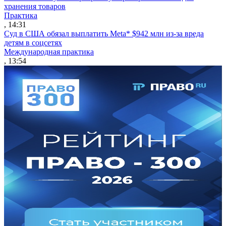
хранения товаров
Практика
, 14:31
Суд в США обязал выплатить Meta* $942 млн из-за вреда
детям в соцсетях
Международная практика
, 13:54