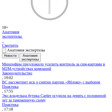
18+
Анатомия
экспертизы
Смотреть
Анатомия экспертизы
Новости
Анатомия
экспертизы
Минцифры предложило усилить контроль за сим-картами в
M2M-устройствах компаний
Законодательство
, 19:02
ВС рассмотрит иск о снятии партии «Яблоко» с выборов
Практика
, 17:55
Экс-владельца бутика Cartier осудили на девять с половиной
лет за таможенную схему
Практика
, 17:18