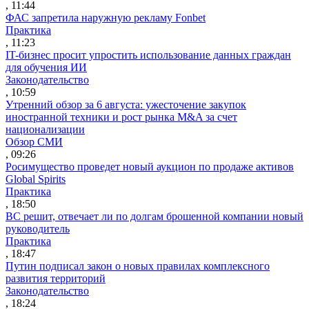
, 11:44
ФАС запретила наружную рекламу Fonbet
Практика
, 11:23
IT-бизнес просит упростить использование данных граждан
для обучения ИИ
Законодательство
, 10:59
Утренний обзор за 6 августа: ужесточение закупок
иностранной техники и рост рынка M&A за счет
национализации
Обзор СМИ
, 09:26
Росимущество проведет новый аукцион по продаже активов
Global Spirits
Практика
, 18:50
ВС решит, отвечает ли по долгам брошенной компании новый
руководитель
Практика
, 18:47
Путин подписал закон о новых правилах комплексного
развития территорий
Законодательство
, 18:24