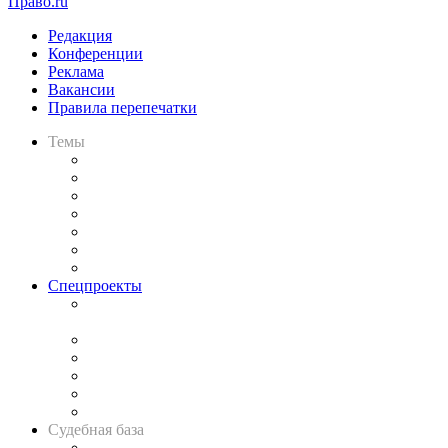
Право.ru
Редакция
Конференции
Реклама
Вакансии
Правила перепечатки
Темы
Практика
Законодательство
Процесс
Исследования
Рынок юридических услуг
Юридическое сообщество
Важнейшие правовые темы в прессе
Спецпроекты
Подкаст «В здравом уме
и твёрдой памяти»
Legal Design
Банкротная панорама
Советы для литигаторов
Сговоры на торгах
Авто
Судебная база
Картотека арбитражных дел