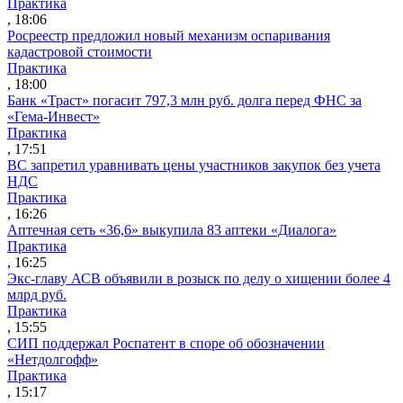
Практика
, 18:06
Росреестр предложил новый механизм оспаривания
кадастровой стоимости
Практика
, 18:00
Банк «Траст» погасит 797,3 млн руб. долга перед ФНС за
«Гема-Инвест»
Практика
, 17:51
ВС запретил уравнивать цены участников закупок без учета
НДС
Практика
, 16:26
Аптечная сеть «36,6» выкупила 83 аптеки «Диалога»
Практика
, 16:25
Экс-главу АСВ объявили в розыск по делу о хищении более 4
млрд руб.
Практика
, 15:55
СИП поддержал Роспатент в споре об обозначении
«Нетдолгофф»
Практика
, 15:17