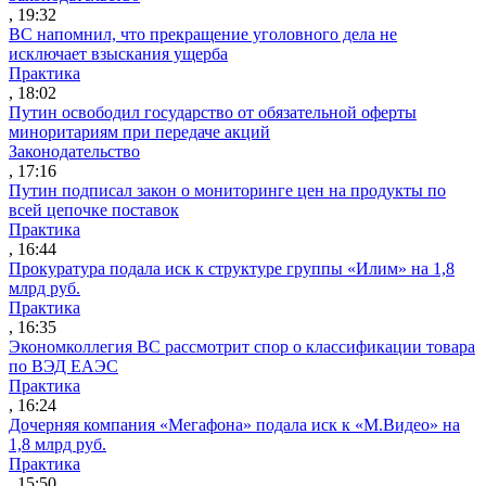
, 19:32
ВС напомнил, что прекращение уголовного дела не
исключает взыскания ущерба
Практика
, 18:02
Путин освободил государство от обязательной оферты
миноритариям при передаче акций
Законодательство
, 17:16
Путин подписал закон о мониторинге цен на продукты по
всей цепочке поставок
Практика
, 16:44
Прокуратура подала иск к структуре группы «Илим» на 1,8
млрд руб.
Практика
, 16:35
Экономколлегия ВС рассмотрит спор о классификации товара
по ВЭД ЕАЭС
Практика
, 16:24
Дочерняя компания «Мегафона» подала иск к «М.Видео» на
1,8 млрд руб.
Практика
, 15:50