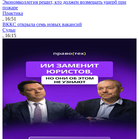
Экономколлегия решит, кто должен возмещать ущерб при
пожаре
Практика
, 16:51
ВККС открыла семь новых вакансий
Судьи
, 16:15