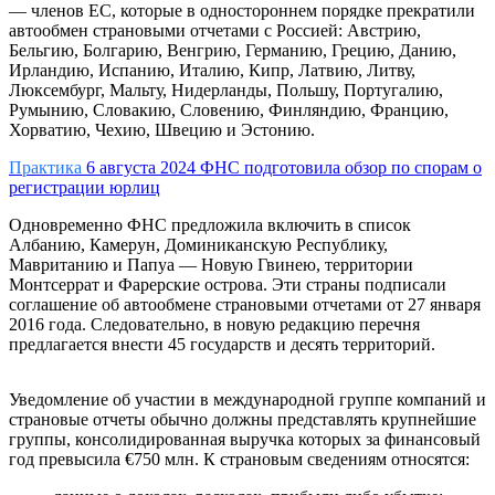
— членов ЕС, которые в одностороннем порядке прекратили
автообмен страновыми отчетами с Россией: Австрию,
Бельгию, Болгарию, Венгрию, Германию, Грецию, Данию,
Ирландию, Испанию, Италию, Кипр, Латвию, Литву,
Люксембург, Мальту, Нидерланды, Польшу, Португалию,
Румынию, Словакию, Словению, Финляндию, Францию,
Хорватию, Чехию, Швецию и Эстонию.
Практика
6 августа 2024
ФНС подготовила обзор по спорам о
регистрации юрлиц
Одновременно ФНС предложила включить в список
Албанию, Камерун, Доминиканскую Республику,
Мавританию и Папуа — Новую Гвинею, территории
Монтсеррат и Фарерские острова. Эти страны подписали
соглашение об автообмене страновыми отчетами от 27 января
2016 года. Следовательно, в новую редакцию перечня
предлагается внести 45 государств и десять территорий.
Уведомление об участии в международной группе компаний и
страновые отчеты обычно должны представлять крупнейшие
группы, консолидированная выручка которых за финансовый
год превысила €750 млн. К страновым сведениям относятся: