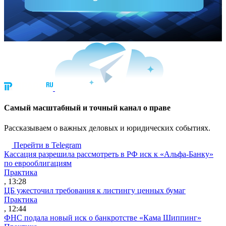
Cамый масштабный и точный канал о праве
Рассказываем о важных деловых и юридических событиях.
Перейти в Telegram
Кассация разрешила рассмотреть в РФ иск к «Альфа-Банку»
по еврооблигациям
Практика
, 13:28
ЦБ ужесточил требования к листингу ценных бумаг
Практика
, 12:44
ФНС подала новый иск о банкротстве «Кама Шиппинг»