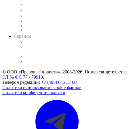
Решения арбитражных судов
Календарь рассмотрения арбитражных дел
Досье судей
Информация о судах
RSS лента новостей
Вакансии для юристов
Сервисы
Справочно-правовая система
Casebook: мониторинг дел
и компаний
Caselook: поиск и анализ практики
CASE.ONE: управление юридической службой
© ООО «Правовые новости». 2008-2026.
Номер свидетельства
ЭЛ № ФС 77 - 79910
.
Телефон редакции:
+7 (495) 645 37 60
Политика использования cookie-файлов
Политика конфиденциальности