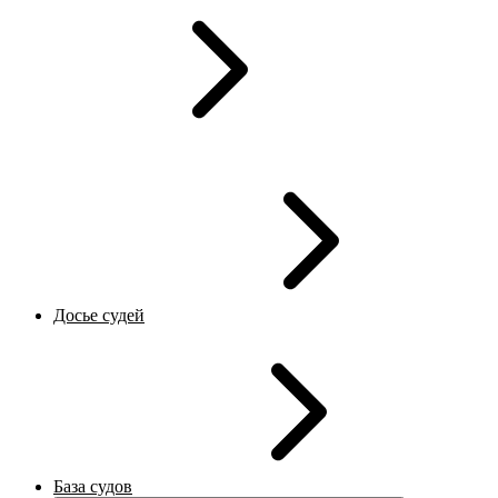
Досье судей
База судов