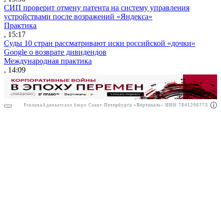
СИП проверит отмену патента на систему управления
устройствами после возражений «Яндекса»
Практика
, 15:17
Суды 10 стран рассматривают иски российской «дочки»
Google о возврате дивидендов
Международная практика
, 14:09
Реклама
Адвокатское бюро Санкт-Петербурга «Вертикаль» ИНН 7841290773
Реклама
АО"ПРАВО.РУ" ИНН: 7708095468