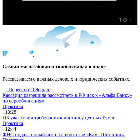
Cамый масштабный и точный канал о праве
Рассказываем о важных деловых и юридических событиях.
Перейти в Telegram
Кассация разрешила рассмотреть в РФ иск к «Альфа-Банку»
по еврооблигациям
Практика
, 13:28
ЦБ ужесточил требования к листингу ценных бумаг
Практика
, 12:44
ФНС подала новый иск о банкротстве «Кама Шиппинг»