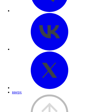
вверх