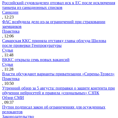
Российский судовладелец отозвал иск к ЕС после исключения
танкера из санкционных списков
Санкции
, 12:23
ФАС возбудила дело из-за ограничений при страховании
заемщиков
Практика
, 12:06
Самарская ККС приняла отставку главы облсуда Шилова
после проверки Генпрокуратуры
Судьи
, 11:48
ВККС открыла семь новых вакансий
Судьи
, 11:28
Власти обсуждают варианты приватизации «Сирены-Трэвел»
Практика
, 10:50
Утренний обзор за 5 августа: поправки о защите контента при
обучении нейросетей и правила «социальных» СЗПК
Обзор СМИ
, 09:37
Путин подписал закон об ограничениях для осужденных
релокантов
Законодательство