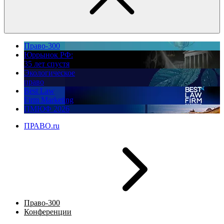
Право-300
Юррынок РФ:
35 лет спустя
Экологическое
право
Best Law
Firm Marketing
ПМЮФ 2026
ПРАВО.ru
Право-300
Конференции