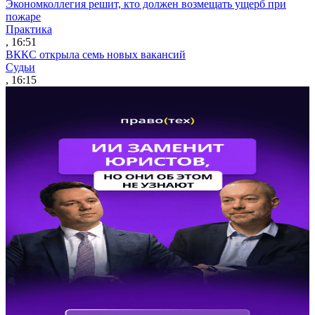
Экономколлегия решит, кто должен возмещать ущерб при
пожаре
Практика
, 16:51
ВККС открыла семь новых вакансий
Судьи
, 16:15