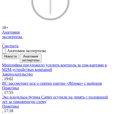
18+
Анатомия
экспертизы
Смотреть
Анатомия экспертизы
Новости
Анатомия
экспертизы
Минцифры предложило усилить контроль за сим-картами в
M2M-устройствах компаний
Законодательство
, 19:02
ВС рассмотрит иск о снятии партии «Яблоко» с выборов
Практика
, 17:55
Экс-владельца бутика Cartier осудили на девять с половиной
лет за таможенную схему
Практика
, 17:18