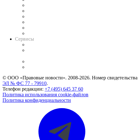
Решения арбитражных судов
Календарь рассмотрения арбитражных дел
Досье судей
Информация о судах
RSS лента новостей
Вакансии для юристов
Сервисы
Справочно-правовая система
Casebook: мониторинг дел
и компаний
Caselook: поиск и анализ практики
CASE.ONE: управление юридической службой
© ООО «Правовые новости». 2008-2026.
Номер свидетельства
ЭЛ № ФС 77 - 79910
.
Телефон редакции:
+7 (495) 645 37 60
Политика использования cookie-файлов
Политика конфиденциальности