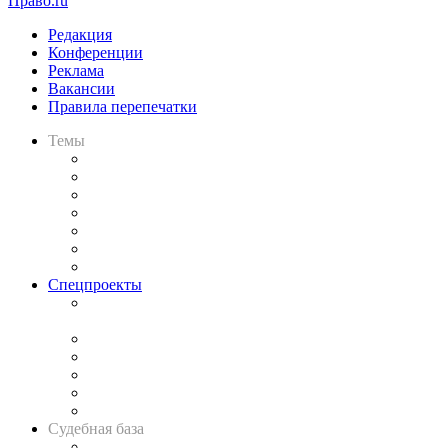
Право.ru
Редакция
Конференции
Реклама
Вакансии
Правила перепечатки
Темы
Практика
Законодательство
Процесс
Исследования
Рынок юридических услуг
Юридическое сообщество
Важнейшие правовые темы в прессе
Спецпроекты
Подкаст «В здравом уме
и твёрдой памяти»
Legal Design
Банкротная панорама
Советы для литигаторов
Сговоры на торгах
Авто
Судебная база
Картотека арбитражных дел