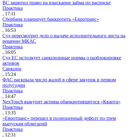
ВС защитил право на взыскание займа по расписке
Практика
, 17:11
Сбербанк планирует банкротить «Евротранс»
Практика
, 16:53
Суд пересмотрит дело о выдаче исполнительного листа на
решение МКАС
Практика
, 16:05
Суд ЕС истолкует санкционные нормы о разблокировке
активов
Санкции
, 15:24
ФАС раскрыла число жалоб в сфере закупок в первом
полугодии
Практика
, 14:47
NexTouch выкупит активы обанкротившегося «Кванта»
Практика
, 13:35
«Евротранс» перешел в полноценный дефолт по трем
выпускам облигаций
Практика
, 12:31