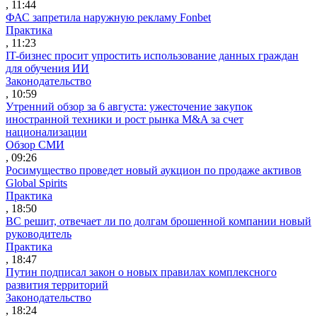
, 11:44
ФАС запретила наружную рекламу Fonbet
Практика
, 11:23
IT-бизнес просит упростить использование данных граждан
для обучения ИИ
Законодательство
, 10:59
Утренний обзор за 6 августа: ужесточение закупок
иностранной техники и рост рынка M&A за счет
национализации
Обзор СМИ
, 09:26
Росимущество проведет новый аукцион по продаже активов
Global Spirits
Практика
, 18:50
ВС решит, отвечает ли по долгам брошенной компании новый
руководитель
Практика
, 18:47
Путин подписал закон о новых правилах комплексного
развития территорий
Законодательство
, 18:24