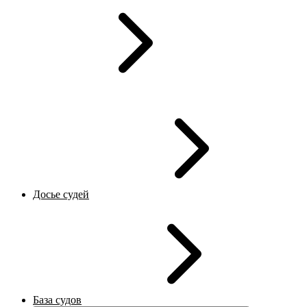
Досье судей
База судов