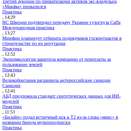
Третий аукцион по приватизации активов экс-владельца
«Макфы» провалился
Практика
, 14:29
ВС Швеции подтвердил передачу Украине сухогруза Caffa
Международная практика
, 13:27
Минфин планирует отбирать подрядчиков госконтрактов в
строительстве по их репутации
Практика
, 12:52
Экономколлегия защитила компанию от переплаты за
пользование землей
Практика
, 12:43
Великобритания расширила антироссийские санкции
Санкции
, 12:41
АБД предложила стандарт синтетических данных для ИИ-
моделей
Практика
, 11:53
«Билайн» подал встречный иск к Т2 из-за слова «микс» в
названии бренда мультиподписки
Практика