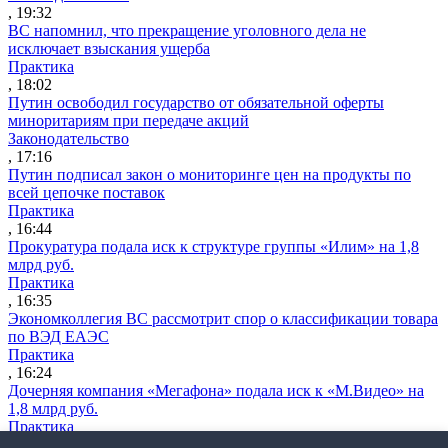
, 19:32
ВС напомнил, что прекращение уголовного дела не
исключает взыскания ущерба
Практика
, 18:02
Путин освободил государство от обязательной оферты
миноритариям при передаче акций
Законодательство
, 17:16
Путин подписал закон о мониторинге цен на продукты по
всей цепочке поставок
Практика
, 16:44
Прокуратура подала иск к структуре группы «Илим» на 1,8
млрд руб.
Практика
, 16:35
Экономколлегия ВС рассмотрит спор о классификации товара
по ВЭД ЕАЭС
Практика
, 16:24
Дочерняя компания «Мегафона» подала иск к «М.Видео» на
1,8 млрд руб.
Практика
, 15:50