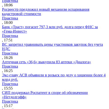
Практика
, 18:06
Росреестр предложил новый механизм оспаривания
кадастровой стоимости
Практика
, 18:00
Банк «Траст» погасит 797,3 млн руб. долга перед ФНС за
«Гема-Инвест»
Практика
, 17:51
ВС запретил уравнивать цены участников закупок без учета
НДС
Практика
, 16:26
Аптечная сеть «36,6» выкупила 83 аптеки «Диалога»
Практика
, 16:25
Экс-главу АСВ объявили в розыск по делу о хищении более 4
млрд руб.
Практика
, 15:55
СИП поддержал Роспатент в споре об обозначении
«Нетдолгофф»
Практика
, 15:17