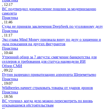
Практика
, 12:17
ВС подтвердил доначисление пошлин за модернизацию
самолета
Практика
, 11:46
Суды не приняли заключения DeepSeek по уголовному делу
Практика
, 11:17
Экс-глава Mind Money признала вину по делу о хищении и
дала показания на других фигурантов
Практика
, 10:44
Утренний обзор за 7 августа: смягчение банкротства для
селлеров и требования для статуса нацмодели ИИ
Обзор СМИ
, 09:22
Путин разрешил приватизацию аэропорта Шереметьево
Практика
, 19:07
Wildberries начнет страховать товары от ударов дронов
Практика
, 18:56
ВС уточнил, когда дело можно пересмотреть по вновь
открывшимся обстоятельствам