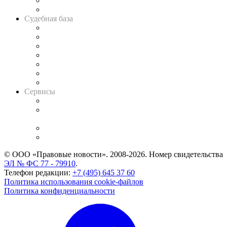
Сговоры на торгах
Авто
Судебная база
Картотека арбитражных дел
Решения арбитражных судов
Календарь рассмотрения арбитражных дел
Досье судей
Информация о судах
RSS лента новостей
Вакансии для юристов
Сервисы
Справочно-правовая система
Casebook: мониторинг дел
и компаний
Caselook: поиск и анализ практики
CASE.ONE: управление юридической службой
© ООО «Правовые новости». 2008-2026.
Номер свидетельства
ЭЛ № ФС 77 - 79910
.
Телефон редакции:
+7 (495) 645 37 60
Политика использования cookie-файлов
Политика конфиденциальности