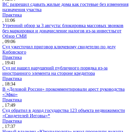
ВС разрешил сдавать жилые дома как гостевые без изменения
назначения участка
Практика
, 11:06
Утренний обзор за 3 августа: блокировка массовых звонков
без маркировки и доначисление налогов из-за инвестльгот
Обзор СМИ
, 09:06
Суд ужесточил приговор ключевому свидетелю по делу
Кибовского
Практика
, 19:41
Суд не нашел нарушений публичного порядка из-за
иностранного элемента на стороне кредитора
Практика
, 18:34
В «Деловой России» прокомментировали арест руководства
«Эфко»
Практика
, 17:49
Суд обратил в доход государства 123 объекта недвижимости
«Свидетелей Иеговы»*
Практика
, 17:37
Новый владелец «Южуралзолота» начал процедуру выкупа