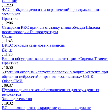
Санкции
, 12:23
ФАС возбудила дело из-за ограничений при страховании
заемщиков
Практика
, 12:06
Самарская ККС приняла отставку главы облсуда Шилова
после проверки Генпрокуратуры
Судьи
, 11:48
ВККС открыла семь новых вакансий
Судьи
, 11:28
Власти обсуждают варианты приватизации «Сирены-Трэвел»
Практика
, 10:50
Утренний обзор за 5 августа: поправки о защите контента при
обучении нейросетей и правила «социальных» СЗПК
Обзор СМИ
, 09:37
Путин подписал закон об ограничениях для осужденных
релокантов
Законодательство
, 19:32
ВС напомнил, что прекращение уголовного дела не