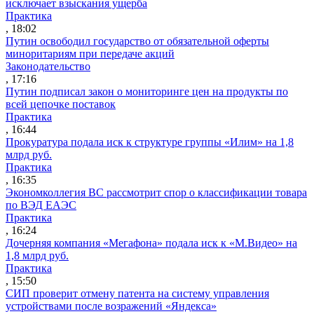
исключает взыскания ущерба
Практика
, 18:02
Путин освободил государство от обязательной оферты
миноритариям при передаче акций
Законодательство
, 17:16
Путин подписал закон о мониторинге цен на продукты по
всей цепочке поставок
Практика
, 16:44
Прокуратура подала иск к структуре группы «Илим» на 1,8
млрд руб.
Практика
, 16:35
Экономколлегия ВС рассмотрит спор о классификации товара
по ВЭД ЕАЭС
Практика
, 16:24
Дочерняя компания «Мегафона» подала иск к «М.Видео» на
1,8 млрд руб.
Практика
, 15:50
СИП проверит отмену патента на систему управления
устройствами после возражений «Яндекса»