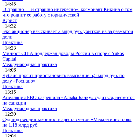
, 14:45
«Страшно — и страшно интересно»: космонавт Кикина о том,
что роднит ее работу с юридической
Юрист
, 14:32
Экс-акционер взыскивает 2 млрд руб. убытков из-за размытой
доли
Практика
, 14:23
Минюст США поддержал доводы России в споре с Yukos
Capital
Международная практика
, 14:06
Чубайс просит приостановить взыскание 5,5 млрд руб. по
делу «Роснано»
Практика
, 13:15
Апелляция БВО разрешила «Альфа-Банку» судиться, несмотря
на санкции
Международная практика
, 12:30
Суд подтвердил законность ареста счетов «Межрегионстроя»
на 1,18 млрд руб.
Практика
, 12:04