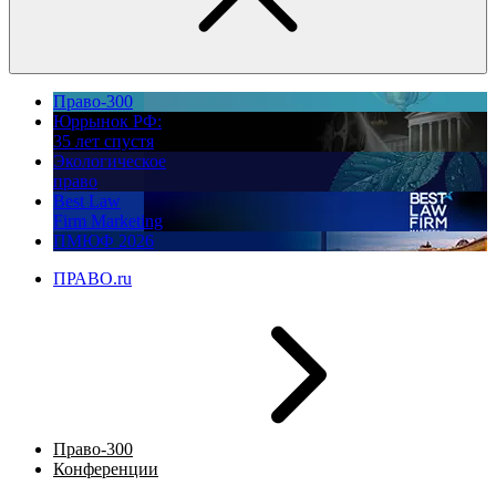
Право-300
Юррынок РФ:
35 лет спустя
Экологическое
право
Best Law
Firm Marketing
ПМЮФ 2026
ПРАВО.ru
Право-300
Конференции