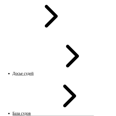
Досье судей
База судов