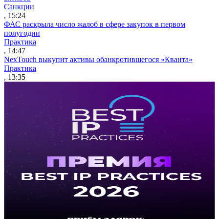
Санкции
, 15:24
ФАС раскрыла число жалоб в сфере закупок в первом
полугодии
Практика
, 14:47
NexTouch выкупит активы обанкротившегося «Кванта»
Практика
, 13:35