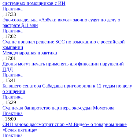
системных помощников с ИИ
Практика
, 17:33
Экс-совладельца «Азбуки вкуса» заочно судят по делу о
растрате $11 млн
Практика
, 17:02
Суд не признал решение SCC по взысканию с российской
компании
Международная практика
, 17:01
Дроны могут начать применять для фиксации нарушений
ПДД
Практика
, 15:41
Бывшего сенатора Сабадаша приговорили к 12 годам по делу
о хищении
Практика
, 15:29
Суд начал банкротство партнера экс-судьи Момотова
Практика
, 15:00
СИП заново рассмотрит спор «М.Видео» о товарном знаке
«Белая пятница»
Практика