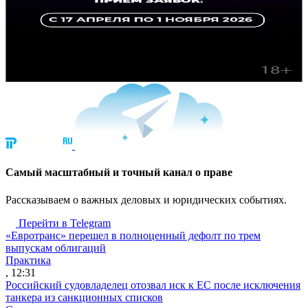
Cамый масштабный и точный канал о праве
Рассказываем о важных деловых и юридических событиях.
Перейти в Telegram
«Евротранс» перешел в полноценный дефолт по трем
выпускам облигаций
Практика
, 12:31
Российский судовладелец отозвал иск к ЕС после исключения
танкера из санкционных списков