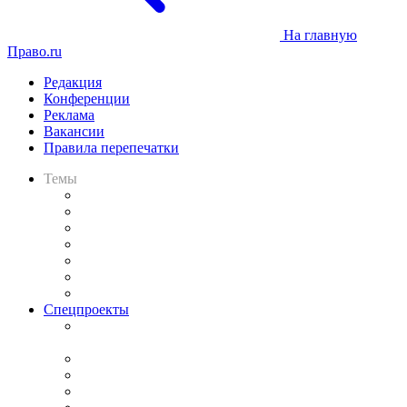
На главную
Право.ru
Редакция
Конференции
Реклама
Вакансии
Правила перепечатки
Темы
Практика
Законодательство
Процесс
Исследования
Рынок юридических услуг
Юридическое сообщество
Важнейшие правовые темы в прессе
Спецпроекты
Подкаст «В здравом уме
и твёрдой памяти»
Legal Design
Банкротная панорама
Советы для литигаторов