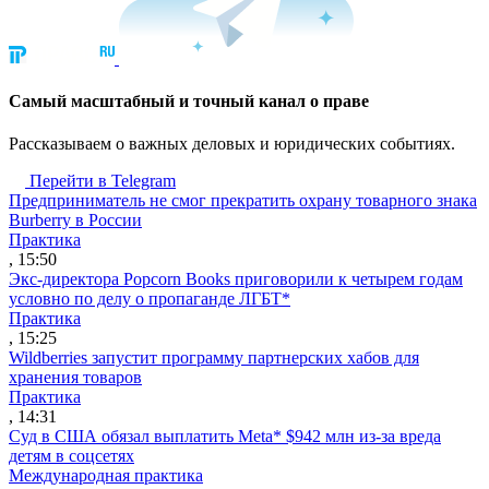
Cамый масштабный и точный канал о праве
Рассказываем о важных деловых и юридических событиях.
Перейти в Telegram
Предприниматель не смог прекратить охрану товарного знака
Burberry в России
Практика
, 15:50
Экс-директора Popcorn Books приговорили к четырем годам
условно по делу о пропаганде ЛГБТ*
Практика
, 15:25
Wildberries запустит программу партнерских хабов для
хранения товаров
Практика
, 14:31
Суд в США обязал выплатить Meta* $942 млн из-за вреда
детям в соцсетях
Международная практика