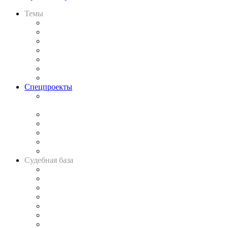
Темы
Практика
Законодательство
Процесс
Исследования
Рынок юридических услуг
Юридическое сообщество
Важнейшие правовые темы в прессе
Спецпроекты
Подкаст «В здравом уме
и твёрдой памяти»
Legal Design
Банкротная панорама
Советы для литигаторов
Сговоры на торгах
Авто
Судебная база
Картотека арбитражных дел
Решения арбитражных судов
Календарь рассмотрения арбитражных дел
Досье судей
Информация о судах
RSS лента новостей
Вакансии для юристов