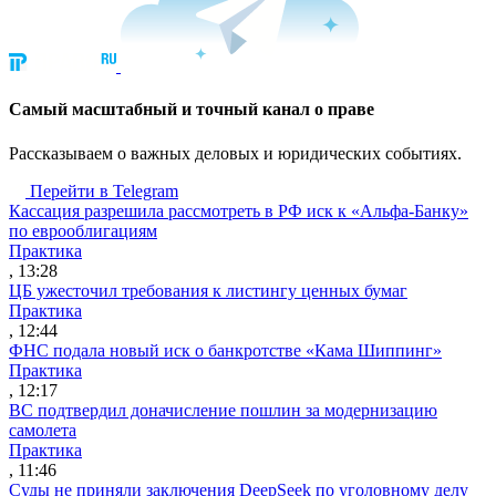
Cамый масштабный и точный канал о праве
Рассказываем о важных деловых и юридических событиях.
Перейти в Telegram
Кассация разрешила рассмотреть в РФ иск к «Альфа-Банку»
по еврооблигациям
Практика
, 13:28
ЦБ ужесточил требования к листингу ценных бумаг
Практика
, 12:44
ФНС подала новый иск о банкротстве «Кама Шиппинг»
Практика
, 12:17
ВС подтвердил доначисление пошлин за модернизацию
самолета
Практика
, 11:46
Суды не приняли заключения DeepSeek по уголовному делу