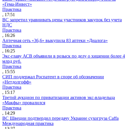
«Гема-Инвест»
Практика
, 17:51
ВС запретил уравнивать цены участников закупок без учета
НДС
Практика
, 16:26
Аптечная сеть «36,6» выкупила 83 аптеки «Диалога»
Практика
, 16:25
Экс-главу АСВ объявили в розыск по делу о хищении более 4
млрд руб.
Практика
, 15:55
СИП поддержал Роспатент в споре об обозначении
«Нетдолгофф»
Практика
, 15:17
Третий аукцион по приватизации активов экс-владельца
«Макфы» провалился
Практика
, 14:29
ВС Швеции подтвердил передачу Украине сухогруза Caffa
Международная практика
, 13:27