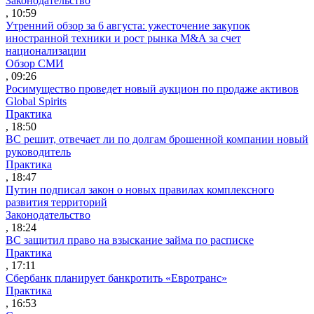
Законодательство
, 10:59
Утренний обзор за 6 августа: ужесточение закупок
иностранной техники и рост рынка M&A за счет
национализации
Обзор СМИ
, 09:26
Росимущество проведет новый аукцион по продаже активов
Global Spirits
Практика
, 18:50
ВС решит, отвечает ли по долгам брошенной компании новый
руководитель
Практика
, 18:47
Путин подписал закон о новых правилах комплексного
развития территорий
Законодательство
, 18:24
ВС защитил право на взыскание займа по расписке
Практика
, 17:11
Сбербанк планирует банкротить «Евротранс»
Практика
, 16:53