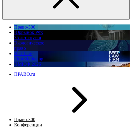
Право-300
Юррынок РФ:
35 лет спустя
Экологическое
право
Best Law
Firm Marketing
ПМЮФ 2026
ПРАВО.ru
Право-300
Конференции