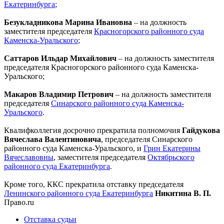
Екатеринбурга
;
Безукладникова Марина Ивановна
– на должность
заместителя председателя
Красногорского районного суда
Каменска-Уральского
;
Саттаров Ильдар Михайлович
– на должность заместителя
председателя Красногорского районного суда Каменска-
Уральского;
Макаров Владимир Петрович
– на должность заместителя
председателя
Синарского районного суда Каменска-
Уральского
.
Квалифколлегия досрочно прекратила полномочия
Гайдукова
Вячеслава Валентиновича
, председателя Синарского
районного суда Каменска-Уральского, и
Грин Екатерины
Вячеславовны
, заместителя председателя
Октябрьского
районного суда Екатеринбурга
.
Кроме того, ККС прекратила отставку председателя
Ленинского районного суда Екатеринбурга
Никитина В. П.
Право.ru
Отставка судьи