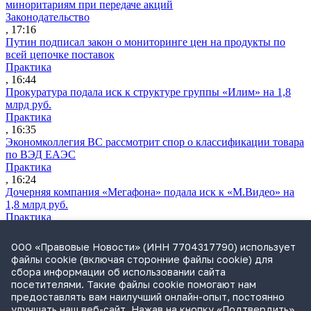
миноритариям при передаче акций
Законодательство
, 17:16
Путин подписал закон о мониторинге цен на продукты по
всей цепочке поставок
Практика
, 16:44
Прокуратура подала иск к структуре группы «Илим» на 1,8
млрд руб.
Практика
, 16:35
Экономколлегия ВС рассмотрит спор о классификации товара
по ВЭД ЕАЭС
Практика
, 16:24
Дочерняя компания «Мегафона» подала иск к «М.Видео» на
1,8 млрд руб.
Практика
, 15:50
СИП проверит отмену патента на систему управления
ООО «Правовые Новости» (ИНН 7704317790) использует
устройствами после возражений «Яндекса»
файлы cookie (включая сторонние файлы cookie) для
Практика
сбора информации об использовании сайта
, 15:17
посетителями. Такие файлы cookie помогают нам
Суды 10 стран рассматривают иски российской «дочки»
предоставлять вам наилучший онлайн-опыт, постоянно
Google о возврате дивидендов
улучшать наш веб-сайт. Нажав на кнопку «Подтвердить»,