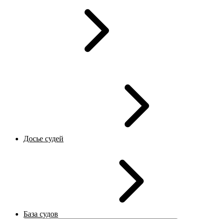
Досье судей
База судов