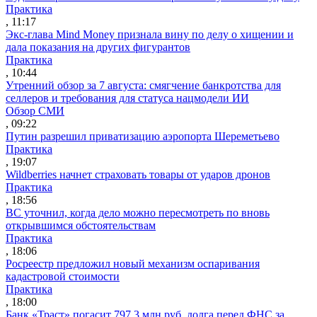
Практика
, 11:17
Экс-глава Mind Money признала вину по делу о хищении и
дала показания на других фигурантов
Практика
, 10:44
Утренний обзор за 7 августа: смягчение банкротства для
селлеров и требования для статуса нацмодели ИИ
Обзор СМИ
, 09:22
Путин разрешил приватизацию аэропорта Шереметьево
Практика
, 19:07
Wildberries начнет страховать товары от ударов дронов
Практика
, 18:56
ВС уточнил, когда дело можно пересмотреть по вновь
открывшимся обстоятельствам
Практика
, 18:06
Росреестр предложил новый механизм оспаривания
кадастровой стоимости
Практика
, 18:00
Банк «Траст» погасит 797,3 млн руб. долга перед ФНС за