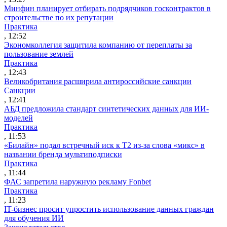
Минфин планирует отбирать подрядчиков госконтрактов в
строительстве по их репутации
Практика
, 12:52
Экономколлегия защитила компанию от переплаты за
пользование землей
Практика
, 12:43
Великобритания расширила антироссийские санкции
Санкции
, 12:41
АБД предложила стандарт синтетических данных для ИИ-
моделей
Практика
, 11:53
«Билайн» подал встречный иск к Т2 из-за слова «микс» в
названии бренда мультиподписки
Практика
, 11:44
ФАС запретила наружную рекламу Fonbet
Практика
, 11:23
IT-бизнес просит упростить использование данных граждан
для обучения ИИ