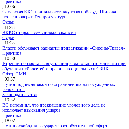
Практика
, 12:06
Самарская ККС приняла отставку главы облсуда Шилова
после проверки Генпрокуратуры
Судьи
, 11:48
ВККС открыла семь новых вакансий
Судьи
, 11:28
Власти обсуждают варианты приватизации «Сирены-Трэвел»
Практика
, 10:50
Утренний обзор за 5 августа: поправки о защите контента при
обучении нейросетей и правила «социальных» СЗПК
Обзор СМИ
, 09:37
Путин подписал закон об ограничениях для осужденных
релокантов
Законодательство
, 19:32
ВС напомнил, что прекращение уголовного дела не
исключает взыскания ущерба
Практика
, 18:02
Путин освободил государство от обязательной оферты