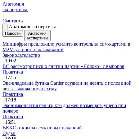
Анатомия
экспертизы
Смотреть
Анатомия экспертизы
Новости
Анатомия
экспертизы
Минцифры предложило усилить контроль за сим-картами в
M2M-устройствах компаний
Законодательство
, 19:02
ВС рассмотрит иск о снятии партии «Яблоко» с выборов
Практика
, 17:55
Экс-владельца бутика Cartier осудили на девять с половиной
лет за таможенную схему
Практика
, 17:18
Экономколлегия решит, кто должен возмещать ущерб при
пожаре
Практика
, 16:51
ВККС открыла семь новых вакансий
Судьи
, 16:15