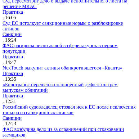
Суд пересмотрит дело о выдаче исполнительного листа на
решение МКАС
Практика
, 16:05
Суд ЕС истолкует санкционные нормы о разблокировке
активов
Санкции
, 15:24
ФАС раскрыла число жалоб в сфере закупок в первом
полугодии
Практика
, 14:47
NexTouch выкупит активы обанкротившегося «Кванта»
Практика
, 13:35
«Евротранс» перешел в полноценный дефолт по трем
выпускам облигаций
Практика
, 12:31
Российский судовладелец отозвал иск к ЕС после исключения
танкера из санкционных списков
Санкции
, 12:23
ФАС возбудила дело из-за ограничений при страховании
заемщиков