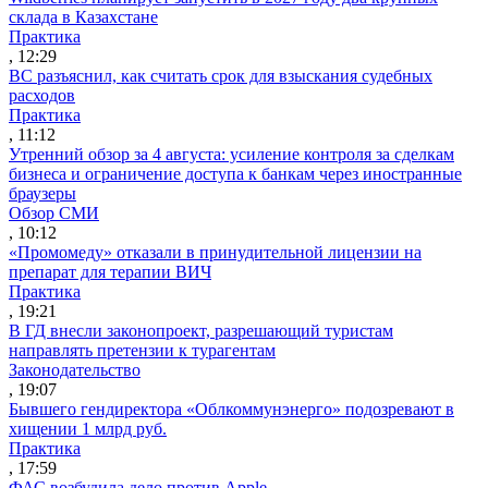
склада в Казахстане
Практика
, 12:29
ВС разъяснил, как считать срок для взыскания судебных
расходов
Практика
, 11:12
Утренний обзор за 4 августа: усиление контроля за сделкам
бизнеса и ограничение доступа к банкам через иностранные
браузеры
Обзор СМИ
, 10:12
«Промомеду» отказали в принудительной лицензии на
препарат для терапии ВИЧ
Практика
, 19:21
В ГД внесли законопроект, разрешающий туристам
направлять претензии к турагентам
Законодательство
, 19:07
Бывшего гендиректора «Облкоммунэнерго» подозревают в
хищении 1 млрд руб.
Практика
, 17:59
ФАС возбудила дело против Apple