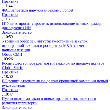
Практика
, 11:44
ФАС запретила наружную рекламу Fonbet
Практика
, 11:23
IT-бизнес просит упростить использование данных граждан
для обучения ИИ
Законодательство
, 10:59
Утренний обзор за 6 августа: ужесточение закупок
иностранной техники и рост рынка M&A за счет
национализации
Обзор СМИ
, 09:26
Росимущество проведет новый аукцион по продаже активов
Global Spirits
Практика
, 18:50
ВС решит, отвечает ли по долгам брошенной компании новый
руководитель
Практика
, 18:47
Путин подписал закон о новых правилах комплексного
развития территорий
Законодательство