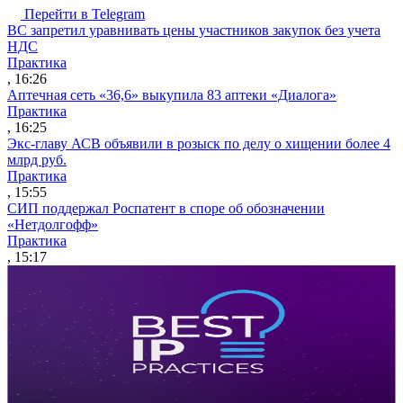
Перейти в Telegram
ВС запретил уравнивать цены участников закупок без учета
НДС
Практика
, 16:26
Аптечная сеть «36,6» выкупила 83 аптеки «Диалога»
Практика
, 16:25
Экс-главу АСВ объявили в розыск по делу о хищении более 4
млрд руб.
Практика
, 15:55
СИП поддержал Роспатент в споре об обозначении
«Нетдолгофф»
Практика
, 15:17