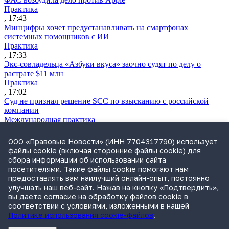
Практика
, 17:43
Минцифры хочет предустанавливать на смартфонах
системных помощников с ИИ
Практика
, 17:33
Экс-совладельца «Азбуки вкуса» заочно судят по делу о
растрате $11 млн
Практика
, 17:02
Суд не признал решение SCC по взысканию с российской
компании
Международная практика
, 17:01
Дроны могут начать применять для фиксации нарушений
ООО «Правовые Новости» (ИНН 7704317790) использует
ПДД
файлы cookie (включая сторонние файлы cookie) для
Практика
сбора информации об использовании сайта
, 15:41
посетителями. Такие файлы cookie помогают нам
Бывшего сенатора Сабадаша приговорили к 12 годам по делу
предоставлять вам наилучший онлайн-опыт, постоянно
о хищении
улучшать наш веб-сайт. Нажав на кнопку «Подтвердить»,
Практика
вы даете согласие на обработку файлов cookie в
, 15:29
соответствии с условиями, изложенными в нашей
Политике использования cookie-файлов
.