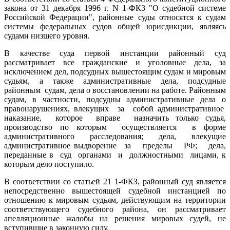
закона от 31 декабря 1996 г. N 1-ФКЗ "О судебной системе
Российской Федерации", районные суды относятся к судам
системы федеральных судов общей юрисдикции, являясь
судами низшего уровня.
В качестве суда первой инстанции районный суд
рассматривает все гражданские и уголовные дела, за
исключением дел, подсудных вышестоящим судам и мировым
судьям, а также административные дела, подсудные
районным судам, дела о восстановлении на работе. Районным
судам, в частности, подсудны административные дела о
правонарушениях, влекущих за собой административное
наказание, которое вправе назначить только судья,
производство по которым осуществляется в форме
административного расследования; дела, влекущие
административное выдворение за пределы РФ; дела,
переданные в суд органами и должностными лицами, к
которым дело поступило.
В соответствии со статьей 21 1-ФКЗ, районный суд является
непосредственно вышестоящей судебной инстанцией по
отношению к мировым судьям, действующим на территории
соответствующего судебного района, он рассматривает
апелляционные жалобы на решения мировых судей, не
вступившие в законную силу.