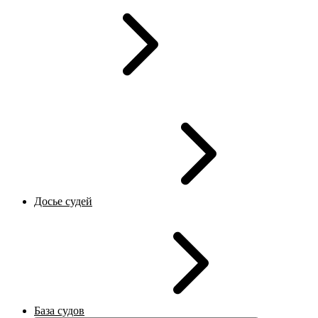
Досье судей
База судов