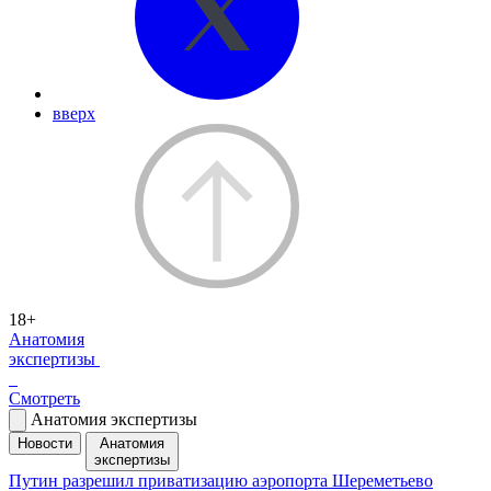
вверх
18+
Анатомия
экспертизы
Смотреть
Анатомия экспертизы
Новости
Анатомия
экспертизы
Путин разрешил приватизацию аэропорта Шереметьево