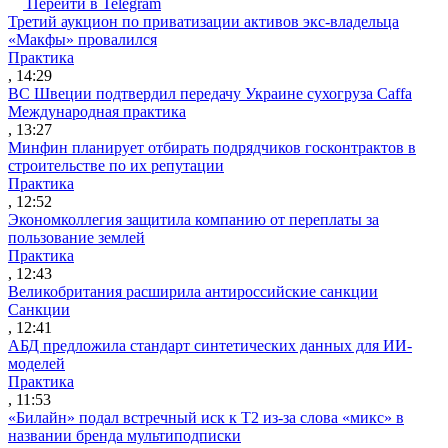
Перейти в Telegram
Третий аукцион по приватизации активов экс-владельца
«Макфы» провалился
Практика
, 14:29
ВС Швеции подтвердил передачу Украине сухогруза Caffa
Международная практика
, 13:27
Минфин планирует отбирать подрядчиков госконтрактов в
строительстве по их репутации
Практика
, 12:52
Экономколлегия защитила компанию от переплаты за
пользование землей
Практика
, 12:43
Великобритания расширила антироссийские санкции
Санкции
, 12:41
АБД предложила стандарт синтетических данных для ИИ-
моделей
Практика
, 11:53
«Билайн» подал встречный иск к Т2 из-за слова «микс» в
названии бренда мультиподписки