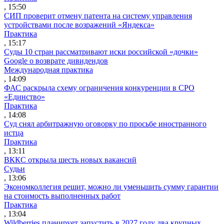
, 15:50
СИП проверит отмену патента на систему управления
устройствами после возражений «Яндекса»
Практика
, 15:17
Суды 10 стран рассматривают иски российской «дочки»
Google о возврате дивидендов
Международная практика
, 14:09
ФАС раскрыла схему ограничения конкуренции в СРО
«Единство»
Практика
, 14:08
Суд снял арбитражную оговорку по просьбе иностранного
истца
Практика
, 13:11
ВККС открыла шесть новых вакансий
Судьи
, 13:06
Экономколлегия решит, можно ли уменьшить сумму гарантии
на стоимость выполненных работ
Практика
, 13:04
Wildberries планирует запустить в 2027 году два крупных