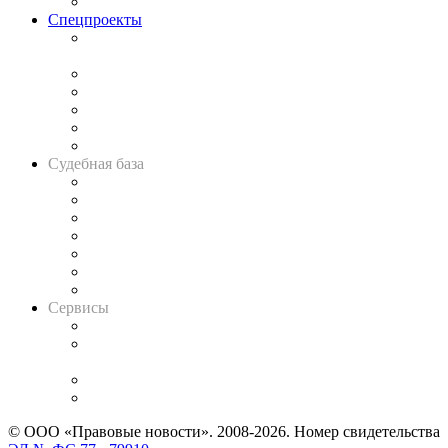
Важнейшие правовые темы в прессе
Спецпроекты
Подкаст «В здравом уме
и твёрдой памяти»
Legal Design
Банкротная панорама
Советы для литигаторов
Сговоры на торгах
Авто
Судебная база
Картотека арбитражных дел
Решения арбитражных судов
Календарь рассмотрения арбитражных дел
Досье судей
Информация о судах
RSS лента новостей
Вакансии для юристов
Сервисы
Справочно-правовая система
Casebook: мониторинг дел
и компаний
Caselook: поиск и анализ практики
CASE.ONE: управление юридической службой
© ООО «Правовые новости». 2008-2026.
Номер свидетельства