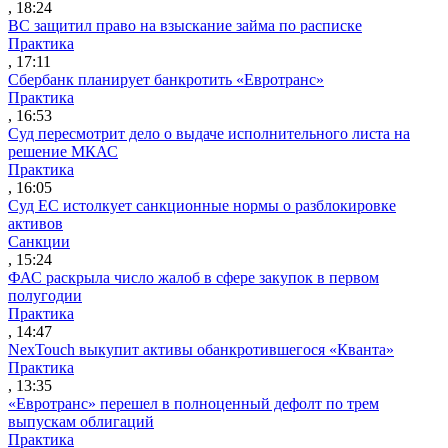
, 18:24
ВС защитил право на взыскание займа по расписке
Практика
, 17:11
Сбербанк планирует банкротить «Евротранс»
Практика
, 16:53
Суд пересмотрит дело о выдаче исполнительного листа на
решение МКАС
Практика
, 16:05
Суд ЕС истолкует санкционные нормы о разблокировке
активов
Санкции
, 15:24
ФАС раскрыла число жалоб в сфере закупок в первом
полугодии
Практика
, 14:47
NexTouch выкупит активы обанкротившегося «Кванта»
Практика
, 13:35
«Евротранс» перешел в полноценный дефолт по трем
выпускам облигаций
Практика