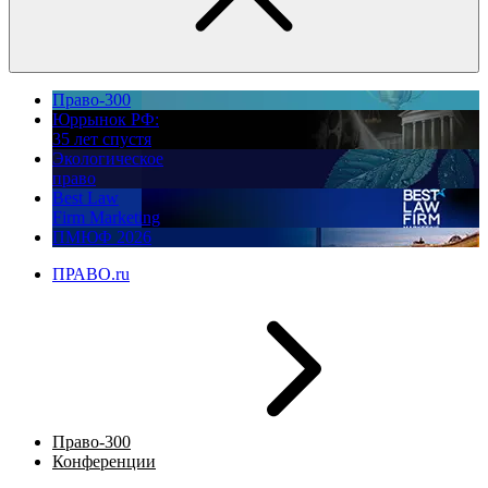
Право-300
Юррынок РФ:
35 лет спустя
Экологическое
право
Best Law
Firm Marketing
ПМЮФ 2026
ПРАВО.ru
Право-300
Конференции