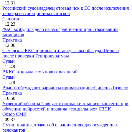
, 12:31
Российский судовладелец отозвал иск к ЕС после исключения
танкера из санкционных списков
Санкции
, 12:23
ФАС возбудила дело из-за ограничений при страховании
заемщиков
Практика
, 12:06
Самарская ККС приняла отставку главы облсуда Шилова
после проверки Генпрокуратуры
Судьи
, 11:48
ВККС открыла семь новых вакансий
Судьи
, 11:28
Власти обсуждают варианты приватизации «Сирены-Трэвел»
Практика
, 10:50
Утренний обзор за 5 августа: поправки о защите контента при
обучении нейросетей и правила «социальных» СЗПК
Обзор СМИ
, 09:37
Путин подписал закон об ограничениях для осужденных
релокантов