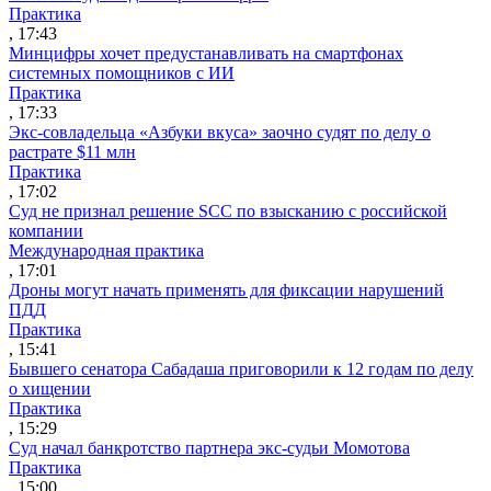
Практика
, 17:43
Минцифры хочет предустанавливать на смартфонах
системных помощников с ИИ
Практика
, 17:33
Экс-совладельца «Азбуки вкуса» заочно судят по делу о
растрате $11 млн
Практика
, 17:02
Суд не признал решение SCC по взысканию с российской
компании
Международная практика
, 17:01
Дроны могут начать применять для фиксации нарушений
ПДД
Практика
, 15:41
Бывшего сенатора Сабадаша приговорили к 12 годам по делу
о хищении
Практика
, 15:29
Суд начал банкротство партнера экс-судьи Момотова
Практика
, 15:00