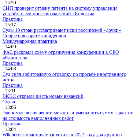
, 15:50
СИП проверит отмену патента на систему управления
устройствами после возражений «Яндекса»
Практика
, 15:17
Суды 10 стран рассматривают иски российской «дочки»
Google о возврате дивидендов
Международная практика
, 14:09
ФАС раскрыла схему ограничения конкуренции в СРО
«Единство»
Практика
, 14:08
Суд снял арбитражную оговорку по просьбе иностранного
истца
Практика
, 13:11
ВККС открыла шесть новых вакансий
Судьи
, 13:06
Экономколлегия решит, можно ли уменьшить сумму гарантии
на стоимость выполненных работ
Практика
, 13:04
Wildberries планирует запустить в 2027 году два крупных