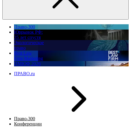
Право-300
Юррынок РФ:
35 лет спустя
Экологическое
право
Best Law
Firm Marketing
ПМЮФ 2026
ПРАВО.ru
Право-300
Конференции