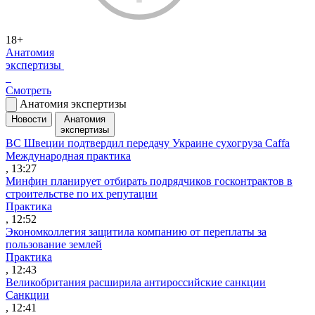
18+
Анатомия
экспертизы
Смотреть
Анатомия экспертизы
Новости
Анатомия
экспертизы
ВС Швеции подтвердил передачу Украине сухогруза Caffa
Международная практика
, 13:27
Минфин планирует отбирать подрядчиков госконтрактов в
строительстве по их репутации
Практика
, 12:52
Экономколлегия защитила компанию от переплаты за
пользование землей
Практика
, 12:43
Великобритания расширила антироссийские санкции
Санкции
, 12:41