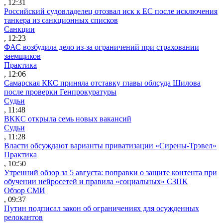
, 12:31
Российский судовладелец отозвал иск к ЕС после исключения
танкера из санкционных списков
Санкции
, 12:23
ФАС возбудила дело из-за ограничений при страховании
заемщиков
Практика
, 12:06
Самарская ККС приняла отставку главы облсуда Шилова
после проверки Генпрокуратуры
Судьи
, 11:48
ВККС открыла семь новых вакансий
Судьи
, 11:28
Власти обсуждают варианты приватизации «Сирены-Трэвел»
Практика
, 10:50
Утренний обзор за 5 августа: поправки о защите контента при
обучении нейросетей и правила «социальных» СЗПК
Обзор СМИ
, 09:37
Путин подписал закон об ограничениях для осужденных
релокантов