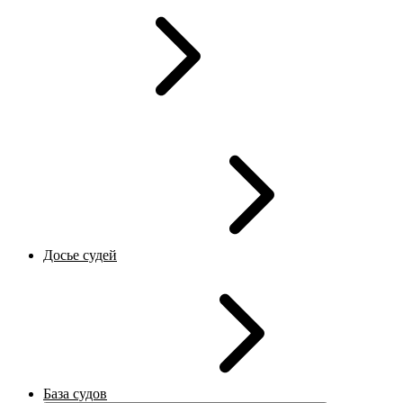
Досье судей
База судов