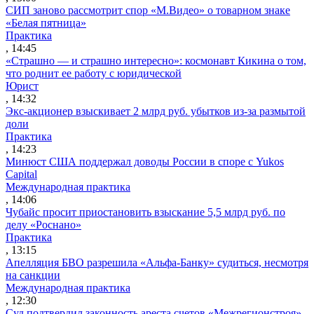
СИП заново рассмотрит спор «М.Видео» о товарном знаке
«Белая пятница»
Практика
, 14:45
«Страшно — и страшно интересно»: космонавт Кикина о том,
что роднит ее работу с юридической
Юрист
, 14:32
Экс-акционер взыскивает 2 млрд руб. убытков из-за размытой
доли
Практика
, 14:23
Минюст США поддержал доводы России в споре с Yukos
Capital
Международная практика
, 14:06
Чубайс просит приостановить взыскание 5,5 млрд руб. по
делу «Роснано»
Практика
, 13:15
Апелляция БВО разрешила «Альфа-Банку» судиться, несмотря
на санкции
Международная практика
, 12:30
Суд подтвердил законность ареста счетов «Межрегионстроя»