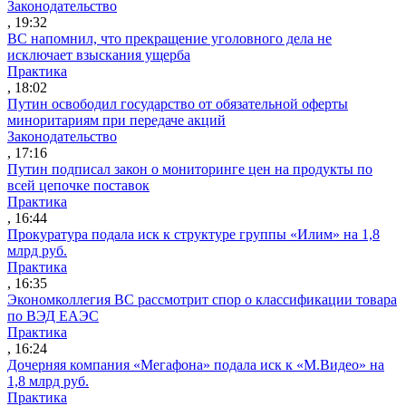
Законодательство
, 19:32
ВС напомнил, что прекращение уголовного дела не
исключает взыскания ущерба
Практика
, 18:02
Путин освободил государство от обязательной оферты
миноритариям при передаче акций
Законодательство
, 17:16
Путин подписал закон о мониторинге цен на продукты по
всей цепочке поставок
Практика
, 16:44
Прокуратура подала иск к структуре группы «Илим» на 1,8
млрд руб.
Практика
, 16:35
Экономколлегия ВС рассмотрит спор о классификации товара
по ВЭД ЕАЭС
Практика
, 16:24
Дочерняя компания «Мегафона» подала иск к «М.Видео» на
1,8 млрд руб.
Практика