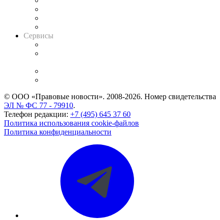
Досье судей
Информация о судах
RSS лента новостей
Вакансии для юристов
Сервисы
Справочно-правовая система
Casebook: мониторинг дел
и компаний
Caselook: поиск и анализ практики
CASE.ONE: управление юридической службой
© ООО «Правовые новости». 2008-2026.
Номер свидетельства
ЭЛ № ФС 77 - 79910
.
Телефон редакции:
+7 (495) 645 37 60
Политика использования cookie-файлов
Политика конфиденциальности