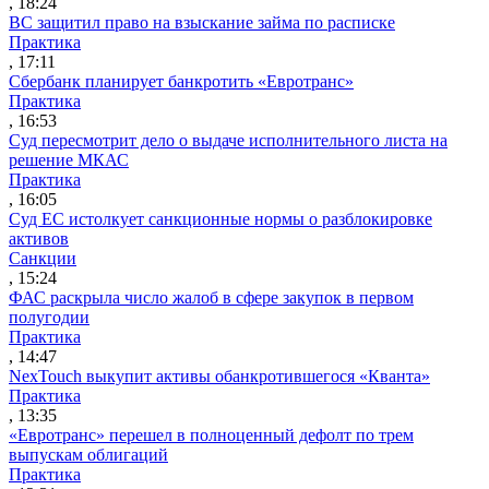
, 18:24
ВС защитил право на взыскание займа по расписке
Практика
, 17:11
Сбербанк планирует банкротить «Евротранс»
Практика
, 16:53
Суд пересмотрит дело о выдаче исполнительного листа на
решение МКАС
Практика
, 16:05
Суд ЕС истолкует санкционные нормы о разблокировке
активов
Санкции
, 15:24
ФАС раскрыла число жалоб в сфере закупок в первом
полугодии
Практика
, 14:47
NexTouch выкупит активы обанкротившегося «Кванта»
Практика
, 13:35
«Евротранс» перешел в полноценный дефолт по трем
выпускам облигаций
Практика