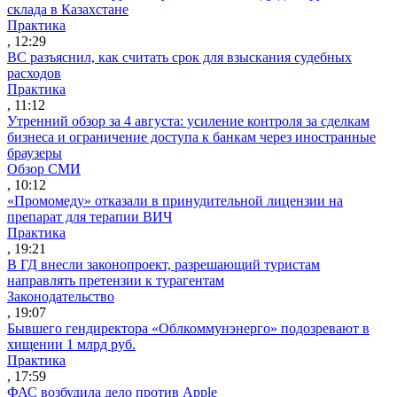
склада в Казахстане
Практика
, 12:29
ВС разъяснил, как считать срок для взыскания судебных
расходов
Практика
, 11:12
Утренний обзор за 4 августа: усиление контроля за сделкам
бизнеса и ограничение доступа к банкам через иностранные
браузеры
Обзор СМИ
, 10:12
«Промомеду» отказали в принудительной лицензии на
препарат для терапии ВИЧ
Практика
, 19:21
В ГД внесли законопроект, разрешающий туристам
направлять претензии к турагентам
Законодательство
, 19:07
Бывшего гендиректора «Облкоммунэнерго» подозревают в
хищении 1 млрд руб.
Практика
, 17:59
ФАС возбудила дело против Apple