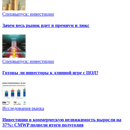
Спецвыпуск: инвестиции
Зачем весь рынок идет в премиум и люкс
Спецвыпуск: инвестиции
Готовы ли инвесторы к длинной игре с ЦОД?
Исследования рынка
Инвестиции в коммерческую недвижимость выросли на
37%: CMWP подвели итоги полугодия