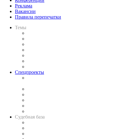
Конференции
Реклама
Вакансии
Правила перепечатки
Темы
Практика
Законодательство
Процесс
Исследования
Рынок юридических услуг
Юридическое сообщество
Важнейшие правовые темы в прессе
Спецпроекты
Подкаст «В здравом уме
и твёрдой памяти»
Legal Design
Банкротная панорама
Советы для литигаторов
Сговоры на торгах
Авто
Судебная база
Картотека арбитражных дел
Решения арбитражных судов
Календарь рассмотрения арбитражных дел