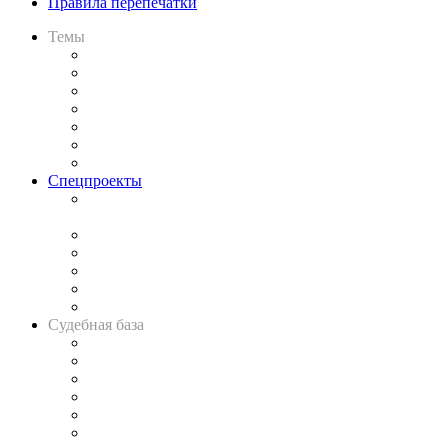
Правила перепечатки
Темы
Практика
Законодательство
Процесс
Исследования
Рынок юридических услуг
Юридическое сообщество
Важнейшие правовые темы в прессе
Спецпроекты
Подкаст «В здравом уме
и твёрдой памяти»
Legal Design
Банкротная панорама
Советы для литигаторов
Сговоры на торгах
Авто
Судебная база
Картотека арбитражных дел
Решения арбитражных судов
Календарь рассмотрения арбитражных дел
Досье судей
Информация о судах
RSS лента новостей