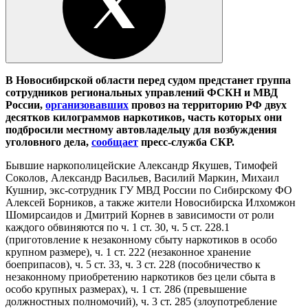
В Новосибирской области перед судом предстанет группа
сотрудников региональных управлений ФСКН и МВД
России,
организовавших
провоз на территорию РФ двух
десятков килограммов наркотиков, часть которых они
подбросили местному автовладельцу для возбуждения
уголовного дела,
сообщает
пресс-служба СКР.
Бывшие наркополицейские Александр Якушев, Тимофей
Соколов, Александр Васильев, Василий Маркин, Михаил
Кушнир, экс-сотрудник ГУ МВД России по Сибирскому ФО
Алексей Борников, а также жители Новосибирска Илхомжон
Шомирсаидов и Дмитрий Корнев в зависимости от роли
каждого обвиняются по ч. 1 ст. 30, ч. 5 ст. 228.1
(приготовление к незаконному сбыту наркотиков в особо
крупном размере), ч. 1 ст. 222 (незаконное хранение
боеприпасов), ч. 5 ст. 33, ч. 3 ст. 228 (пособничество к
незаконному приобретению наркотиков без цели сбыта в
особо крупных размерах), ч. 1 ст. 286 (превышение
должностных полномочий), ч. 3 ст. 285 (злоупотребление