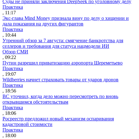
Суды не приняли заключения DeepSeek по уголовному делу
Практика
, 11:17
Экс-глава Mind Money признала вину по делу о хищении и
дала показания на других фигурантов
Практика
, 10:44
Утренний обзор за 7 августа: смягчение банкротства для
селлеров и требования для статуса нацмодели ИИ
Обзор СМИ
, 09:22
Путин разрешил приватизацию аэропорта Шереметьево
Практика
, 19:07
Wildberries начнет страховать товары от ударов дронов
Практика
, 18:56
ВС уточнил, когда дело можно пересмотреть по вновь
открывшимся обстоятельствам
Практика
, 18:06
Росреестр предложил новый механизм оспаривания
кадастровой стоимости
Практика
, 18:00