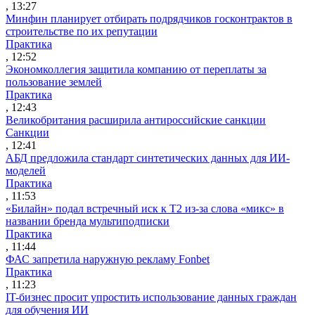
, 13:27
Минфин планирует отбирать подрядчиков госконтрактов в
строительстве по их репутации
Практика
, 12:52
Экономколлегия защитила компанию от переплаты за
пользование землей
Практика
, 12:43
Великобритания расширила антироссийские санкции
Санкции
, 12:41
АБД предложила стандарт синтетических данных для ИИ-
моделей
Практика
, 11:53
«Билайн» подал встречный иск к Т2 из-за слова «микс» в
названии бренда мультиподписки
Практика
, 11:44
ФАС запретила наружную рекламу Fonbet
Практика
, 11:23
IT-бизнес просит упростить использование данных граждан
для обучения ИИ