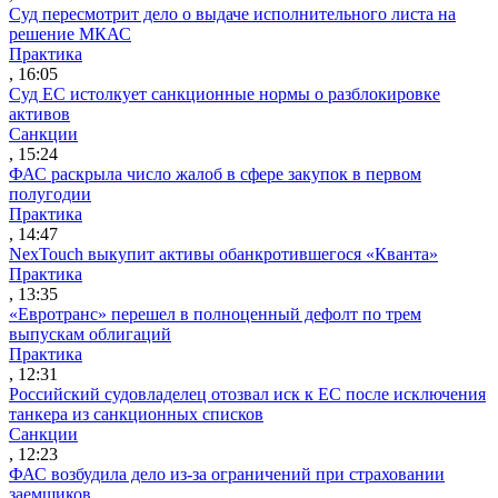
Суд пересмотрит дело о выдаче исполнительного листа на
решение МКАС
Практика
, 16:05
Суд ЕС истолкует санкционные нормы о разблокировке
активов
Санкции
, 15:24
ФАС раскрыла число жалоб в сфере закупок в первом
полугодии
Практика
, 14:47
NexTouch выкупит активы обанкротившегося «Кванта»
Практика
, 13:35
«Евротранс» перешел в полноценный дефолт по трем
выпускам облигаций
Практика
, 12:31
Российский судовладелец отозвал иск к ЕС после исключения
танкера из санкционных списков
Санкции
, 12:23
ФАС возбудила дело из-за ограничений при страховании
заемщиков