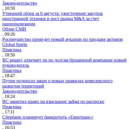
Законодательство
, 10:59
Утренний обзор за 6 августа: ужесточение закупок
иностранной техники и рост рынка M&A за счет
национализации
Обзор СМИ
, 09:26
Росимущество проведет новый аукцион по продаже активов
Global Spirits
Практика
, 18:50
ВС решит, отвечает ли по долгам брошенной компании новый
руководитель
Практика
, 18:47
Путин подписал закон о новых правилах комплексного
развития территорий
Законодательство
, 18:24
ВС защитил право на взыскание займа по расписке
Практика
, 17:11
Сбербанк планирует банкротить «Евротранс»
Практика
, 16:53