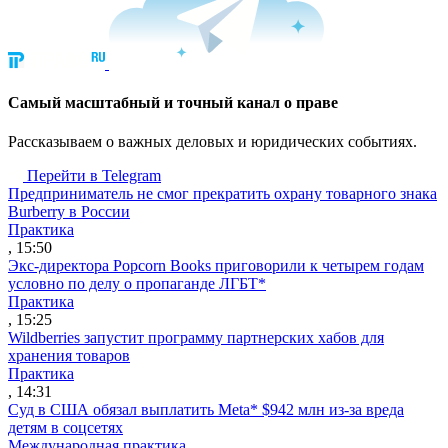
Cамый масштабный и точный канал о праве
Рассказываем о важных деловых и юридических событиях.
Перейти в Telegram
Предприниматель не смог прекратить охрану товарного знака
Burberry в России
Практика
, 15:50
Экс-директора Popcorn Books приговорили к четырем годам
условно по делу о пропаганде ЛГБТ*
Практика
, 15:25
Wildberries запустит программу партнерских хабов для
хранения товаров
Практика
, 14:31
Суд в США обязал выплатить Meta* $942 млн из-за вреда
детям в соцсетях
Международная практика