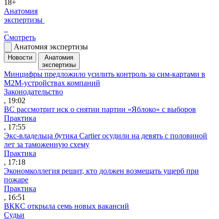
18+
Анатомия
экспертизы
Смотреть
Анатомия экспертизы
Новости
Анатомия
экспертизы
Минцифры предложило усилить контроль за сим-картами в
M2M-устройствах компаний
Законодательство
, 19:02
ВС рассмотрит иск о снятии партии «Яблоко» с выборов
Практика
, 17:55
Экс-владельца бутика Cartier осудили на девять с половиной
лет за таможенную схему
Практика
, 17:18
Экономколлегия решит, кто должен возмещать ущерб при
пожаре
Практика
, 16:51
ВККС открыла семь новых вакансий
Судьи