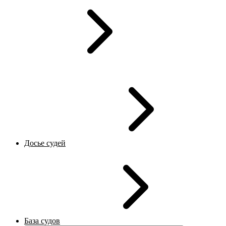
Досье судей
База судов