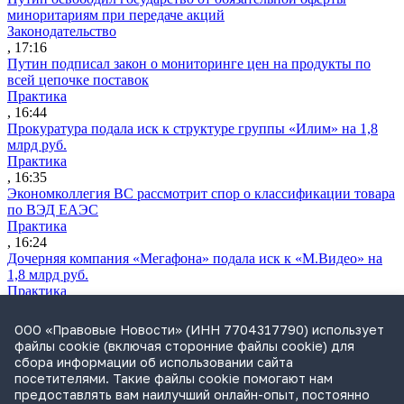
миноритариям при передаче акций
Законодательство
, 17:16
Путин подписал закон о мониторинге цен на продукты по
всей цепочке поставок
Практика
, 16:44
Прокуратура подала иск к структуре группы «Илим» на 1,8
млрд руб.
Практика
, 16:35
Экономколлегия ВС рассмотрит спор о классификации товара
по ВЭД ЕАЭС
Практика
, 16:24
Дочерняя компания «Мегафона» подала иск к «М.Видео» на
1,8 млрд руб.
Практика
, 15:50
СИП проверит отмену патента на систему управления
ООО «Правовые Новости» (ИНН 7704317790) использует
устройствами после возражений «Яндекса»
файлы cookie (включая сторонние файлы cookie) для
Практика
сбора информации об использовании сайта
, 15:17
посетителями. Такие файлы cookie помогают нам
Суды 10 стран рассматривают иски российской «дочки»
предоставлять вам наилучший онлайн-опыт, постоянно