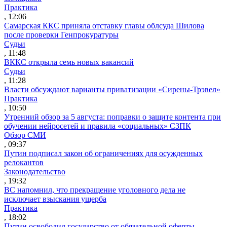
Практика
, 12:06
Самарская ККС приняла отставку главы облсуда Шилова
после проверки Генпрокуратуры
Судьи
, 11:48
ВККС открыла семь новых вакансий
Судьи
, 11:28
Власти обсуждают варианты приватизации «Сирены-Трэвел»
Практика
, 10:50
Утренний обзор за 5 августа: поправки о защите контента при
обучении нейросетей и правила «социальных» СЗПК
Обзор СМИ
, 09:37
Путин подписал закон об ограничениях для осужденных
релокантов
Законодательство
, 19:32
ВС напомнил, что прекращение уголовного дела не
исключает взыскания ущерба
Практика
, 18:02
Путин освободил государство от обязательной оферты