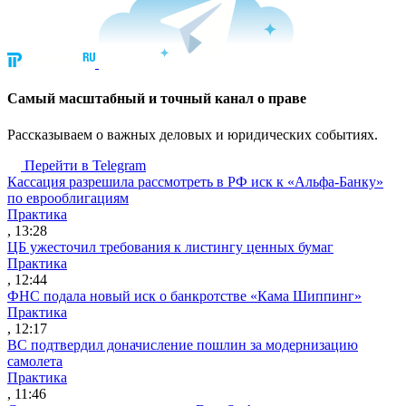
Cамый масштабный и точный канал о праве
Рассказываем о важных деловых и юридических событиях.
Перейти в Telegram
Кассация разрешила рассмотреть в РФ иск к «Альфа-Банку»
по еврооблигациям
Практика
, 13:28
ЦБ ужесточил требования к листингу ценных бумаг
Практика
, 12:44
ФНС подала новый иск о банкротстве «Кама Шиппинг»
Практика
, 12:17
ВС подтвердил доначисление пошлин за модернизацию
самолета
Практика
, 11:46