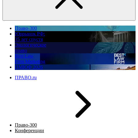
Право-300
Юррынок РФ:
35 лет спустя
Экологическое
право
Best Law
Firm Marketing
ПМЮФ 2026
ПРАВО.ru
Право-300
Конференции