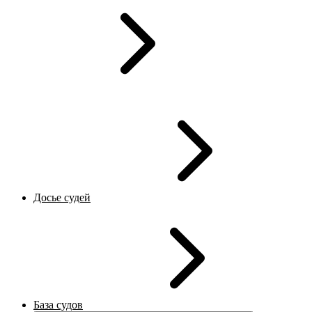
Досье судей
База судов