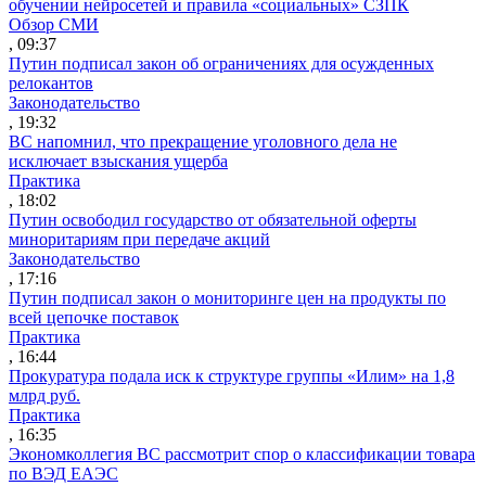
обучении нейросетей и правила «социальных» СЗПК
Обзор СМИ
, 09:37
Путин подписал закон об ограничениях для осужденных
релокантов
Законодательство
, 19:32
ВС напомнил, что прекращение уголовного дела не
исключает взыскания ущерба
Практика
, 18:02
Путин освободил государство от обязательной оферты
миноритариям при передаче акций
Законодательство
, 17:16
Путин подписал закон о мониторинге цен на продукты по
всей цепочке поставок
Практика
, 16:44
Прокуратура подала иск к структуре группы «Илим» на 1,8
млрд руб.
Практика
, 16:35
Экономколлегия ВС рассмотрит спор о классификации товара
по ВЭД ЕАЭС