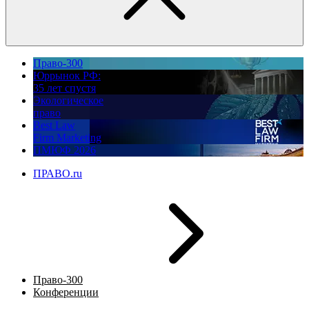
Право-300
Юррынок РФ:
35 лет спустя
Экологическое
право
Best Law
Firm Marketing
ПМЮФ 2026
ПРАВО.ru
Право-300
Конференции