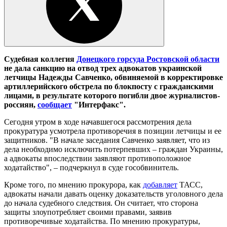
Судебная коллегия
Донецкого горсуда Ростовской области
не дала санкцию на отвод трех адвокатов украинской
летчицы Надежды Савченко, обвиняемой в корректировке
артиллерийского обстрела по блокпосту с гражданскими
лицами, в результате которого погибли двое журналистов-
россиян,
сообщает
"Интерфакс".
Сегодня утром в ходе начавшегося рассмотрения дела
прокуратура усмотрела противоречия в позиции летчицы и ее
защитников. "В начале заседания Савченко заявляет, что из
дела необходимо исключить потерпевших – граждан Украины,
а адвокаты впоследствии заявляют противоположное
ходатайство", – подчеркнул в суде гособвинитель.
Кроме того, по мнению прокурора, как
добавляет
ТАСС,
адвокаты начали давать оценку доказательств уголовного дела
до начала судебного следствия. Он считает, что сторона
защиты злоупотребляет своими правами, заявив
противоречивые ходатайства. По мнению прокуратуры,