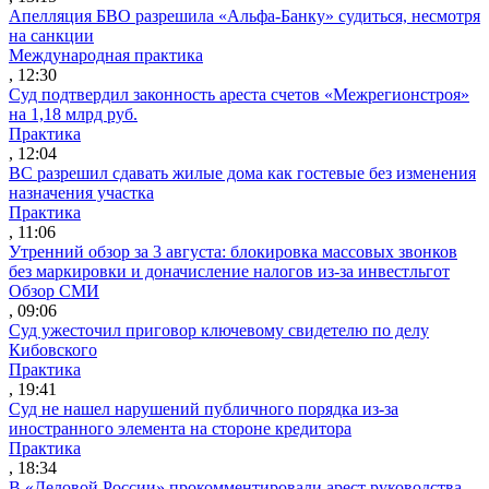
Апелляция БВО разрешила «Альфа-Банку» судиться, несмотря
на санкции
Международная практика
, 12:30
Суд подтвердил законность ареста счетов «Межрегионстроя»
на 1,18 млрд руб.
Практика
, 12:04
ВС разрешил сдавать жилые дома как гостевые без изменения
назначения участка
Практика
, 11:06
Утренний обзор за 3 августа: блокировка массовых звонков
без маркировки и доначисление налогов из-за инвестльгот
Обзор СМИ
, 09:06
Суд ужесточил приговор ключевому свидетелю по делу
Кибовского
Практика
, 19:41
Суд не нашел нарушений публичного порядка из-за
иностранного элемента на стороне кредитора
Практика
, 18:34
В «Деловой России» прокомментировали арест руководства