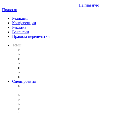
На главную
Право.ru
Редакция
Конференции
Реклама
Вакансии
Правила перепечатки
Темы
Практика
Законодательство
Процесс
Исследования
Рынок юридических услуг
Юридическое сообщество
Важнейшие правовые темы в прессе
Спецпроекты
Подкаст «В здравом уме
и твёрдой памяти»
Legal Design
Банкротная панорама
Советы для литигаторов
Сговоры на торгах