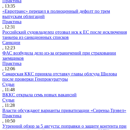
Практика
, 13:35
«Евротранс» перешел в полноценный дефолт по трем
выпускам облигаций
Практика
, 12:31
Российский судовладелец отозвал иск к ЕС после исключения
танкера из санкционных списков
Санкции
, 12:23
ФАС возбудила дело из-за ограничений при страховании
заемщиков
Практика
, 12:06
Самарская ККС приняла отставку главы облсуда Шилова
после проверки Генпрокуратуры
Судьи
, 11:48
ВККС открыла семь новых вакансий
Судьи
, 11:28
Власти обсуждают варианты приватизации «Сирены-Трэвел»
Практика
, 10:50
Утренний обзор за 5 августа: поправки о защите контента при