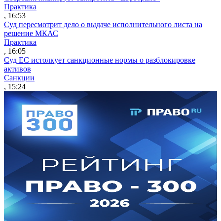
Практика
, 16:53
Суд пересмотрит дело о выдаче исполнительного листа на
решение МКАС
Практика
, 16:05
Суд ЕС истолкует санкционные нормы о разблокировке
активов
Санкции
, 15:24