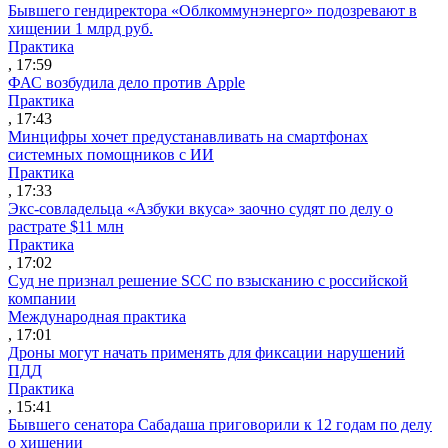
Бывшего гендиректора «Облкоммунэнерго» подозревают в
хищении 1 млрд руб.
Практика
, 17:59
ФАС возбудила дело против Apple
Практика
, 17:43
Минцифры хочет предустанавливать на смартфонах
системных помощников с ИИ
Практика
, 17:33
Экс-совладельца «Азбуки вкуса» заочно судят по делу о
растрате $11 млн
Практика
, 17:02
Суд не признал решение SCC по взысканию с российской
компании
Международная практика
, 17:01
Дроны могут начать применять для фиксации нарушений
ПДД
Практика
, 15:41
Бывшего сенатора Сабадаша приговорили к 12 годам по делу
о хищении