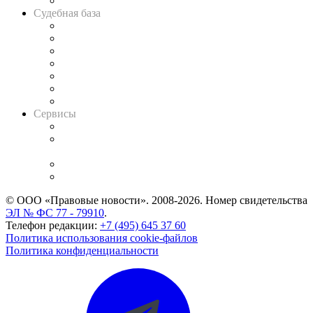
Авто
Судебная база
Картотека арбитражных дел
Решения арбитражных судов
Календарь рассмотрения арбитражных дел
Досье судей
Информация о судах
RSS лента новостей
Вакансии для юристов
Сервисы
Справочно-правовая система
Casebook: мониторинг дел
и компаний
Caselook: поиск и анализ практики
CASE.ONE: управление юридической службой
© ООО «Правовые новости». 2008-2026.
Номер свидетельства
ЭЛ № ФС 77 - 79910
.
Телефон редакции:
+7 (495) 645 37 60
Политика использования cookie-файлов
Политика конфиденциальности