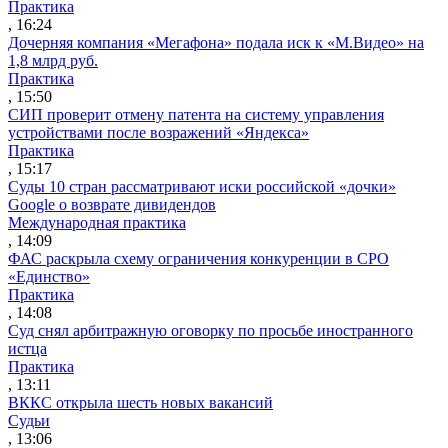
Практика
, 16:24
Дочерняя компания «Мегафона» подала иск к «М.Видео» на
1,8 млрд руб.
Практика
, 15:50
СИП проверит отмену патента на систему управления
устройствами после возражений «Яндекса»
Практика
, 15:17
Суды 10 стран рассматривают иски российской «дочки»
Google о возврате дивидендов
Международная практика
, 14:09
ФАС раскрыла схему ограничения конкуренции в СРО
«Единство»
Практика
, 14:08
Суд снял арбитражную оговорку по просьбе иностранного
истца
Практика
, 13:11
ВККС открыла шесть новых вакансий
Судьи
, 13:06