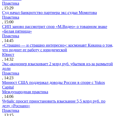
Практика
, 15:29
Суд начал банкротство партнера экс-судьи Момотова
Практика
, 15:00
СИП заново рассмотрит спор «М.Видео» о товарном знаке
«Белая пятница»
Практика
, 14:45
«Страшно — и страшно интересно»: космонавт Кикина о том,
что роднит ее работу с юридической
Юрист
, 14:32
Экс-акционер взыскивает 2 млрд руб. убытков из-за размытой
доли
Практика
, 14:23
Минюст США поддержал доводы России в споре с Yukos
Capital
Международная практика
, 14:06
Чубайс просит приостановить взыскание 5,5 млрд руб. по
делу «Роснано»
Практика
, 13:15