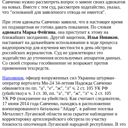
Савченко нужно рассмотреть вопрос о замене своих адвокатов
на новых. Вместе с тем суд, рассмотрев ходатайство, указал,
что "оснований для заявленного отвода не имеется".
При этом адвокаты Савченко заявили, что в настоящее время
их подзащитная не готова давать показания. По словам
адвоката Марка Фейгина
,
она приступит к этому на
ближайших заседаниях. Другой защитник,
Илья Новиков
,
настаивает на дальнейшем использовании в ходе процесса
видеопроектор для изучения местности в день обстрела
российских журналистов. Суд не удовлетворил это
ходатайство до уточнения используемых аппаратом данных.
Со своей стороны гособвинение не возражает против
применения техсредств.
Напомним
, офицер вооруженных сил Украины штурман-
оператор вертолета Ми-24 34-летняя Надежда Савченко
обвиняется по пп. "а", "е", "ж", "л" ч. 2 ст. 105 УК РФ
(убийство) и ч. 3 ст. 30, пп. "а", "б", "ж", "л" ч. 2 ст. 105
УК РФ (покушение на убийство). Как считают следователи,
17 июня 2014 года Савченко, находясь в расположении
военизированного батальона "Айдар", в районе поселка
Металлист Луганской области вела скрытое наблюдение и
корректировку артиллерийского обстрела по участку
блокпоста ополченцев Луганской народной республики. В это