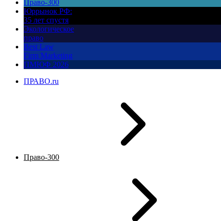
Право-300
Юррынок РФ:
35 лет спустя
Экологическое
право
Best Law
Firm Marketing
ПМЮФ 2026
ПРАВО.ru
Право-300