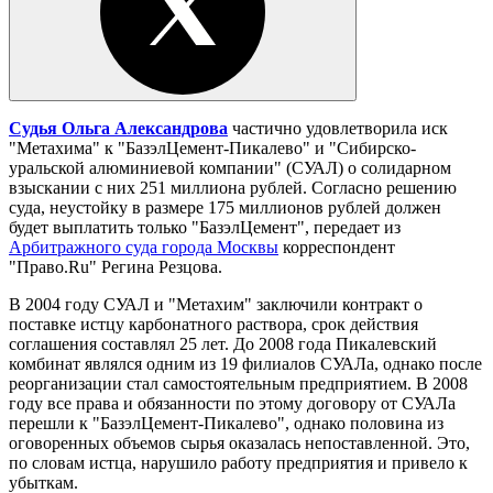
Судья Ольга Александрова
частично удовлетворила иск
"Метахима" к "БазэлЦемент-Пикалево" и "Сибирско-
уральской алюминиевой компании" (СУАЛ) о солидарном
взыскании с них 251 миллиона рублей. Согласно решению
суда, неустойку в размере 175 миллионов рублей должен
будет выплатить только "БазэлЦемент", передает из
Арбитражного суда города Москвы
корреспондент
"Право.Ru" Регина Резцова.
В 2004 году СУАЛ и "Метахим" заключили контракт о
поставке истцу карбонатного раствора, срок действия
соглашения составлял 25 лет. До 2008 года Пикалевский
комбинат являлся одним из 19 филиалов СУАЛа, однако после
реорганизации стал самостоятельным предприятием. В 2008
году все права и обязанности по этому договору от СУАЛа
перешли к "БазэлЦемент-Пикалево", однако половина из
оговоренных объемов сырья оказалась непоставленной. Это,
по словам истца, нарушило работу предприятия и привело к
убыткам.