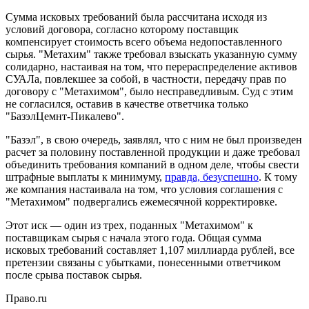
Сумма исковых требований была рассчитана исходя из
условий договора, согласно которому поставщик
компенсирует стоимость всего объема недопоставленного
сырья. "Метахим" также требовал взыскать указанную сумму
солидарно, настаивая на том, что перераспределение активов
СУАЛа, повлекшее за собой, в частности, передачу прав по
договору с "Метахимом", было несправедливым. Суд с этим
не согласился, оставив в качестве ответчика только
"БазэлЦемнт-Пикалево".
"Базэл", в свою очередь, заявлял, что с ним не был произведен
расчет за половину поставленной продукции и даже требовал
объединить требования компаний в одном деле, чтобы свести
штрафные выплаты к минимуму,
правда, безуспешно
. К тому
же компания настаивала на том, что условия соглашения с
"Метахимом" подвергались ежемесячной корректировке.
Этот иск — один из трех, поданных "Метахимом" к
поставщикам сырья с начала этого года. Общая сумма
исковых требований составляет 1,107 миллиарда рублей, все
претензии связаны с убытками, понесенными ответчиком
после срыва поставок сырья.
Право.ru