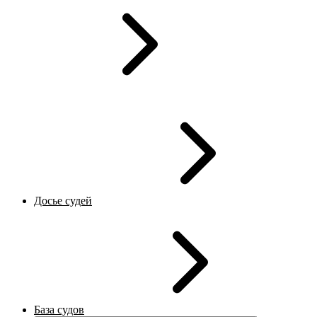
Досье судей
База судов