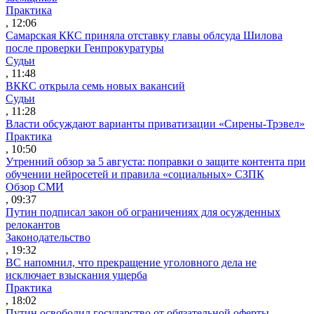
Практика
, 12:06
Самарская ККС приняла отставку главы облсуда Шилова
после проверки Генпрокуратуры
Судьи
, 11:48
ВККС открыла семь новых вакансий
Судьи
, 11:28
Власти обсуждают варианты приватизации «Сирены-Трэвел»
Практика
, 10:50
Утренний обзор за 5 августа: поправки о защите контента при
обучении нейросетей и правила «социальных» СЗПК
Обзор СМИ
, 09:37
Путин подписал закон об ограничениях для осужденных
релокантов
Законодательство
, 19:32
ВС напомнил, что прекращение уголовного дела не
исключает взыскания ущерба
Практика
, 18:02
Путин освободил государство от обязательной оферты