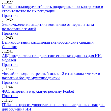
, 13:27
Минфин планирует отбирать подрядчиков госконтрактов в
строительстве по их репутации
Практика
, 12:52
Экономколлегия защитила компанию от переплаты за
пользование землей
Практика
, 12:43
Великобритания расширила антироссийские санкции
Санкции
, 12:41
АБД предложила стандарт синтетических данных для ИИ-
моделей
Практика
, 11:53
«Билайн» подал встречный иск к Т2 из-за слова «микс» в
названии бренда мультиподписки
Практика
, 11:44
ФАС запретила наружную рекламу Fonbet
Практика
, 11:23
IT-бизнес просит упростить использование данных граждан
для обучения ИИ