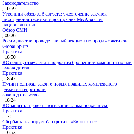
Законодательство
, 10:59
Утренний обзор за 6 августа: ужесточение закупок
иностранной техники и рост рынка M&A за счет
национализации
Обзор СМИ
, 09:26
Росимущество проведет новый аукцион по продаже активов
Global Spirits
Практика
, 18:50
ВС решит, отвечает ли по долгам брошенной компании новый
руководитель
Практика
, 18:47
Путин подписал закон о новых правилах комплексного
развития территорий
Законодательство
, 18:24
ВС защитил право на взыскание займа по расписке
Практика
, 17:11
Сбербанк планирует банкротить «Евротранс»
Практика
, 16:53