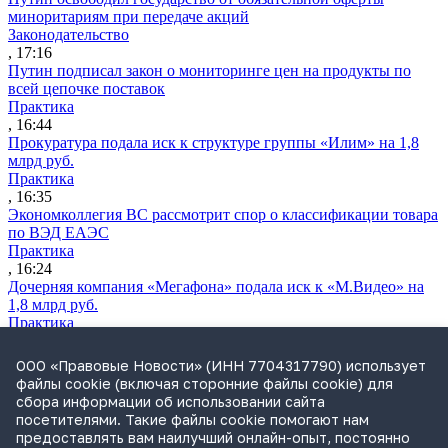
миноритариям при передаче акций
Законодательство
, 17:16
Путин подписал закон о мониторинге цен на продукты по
всей цепочке поставок
Практика
, 16:44
Прокуратура подала иск к структуре группы «Илим» на 1,8
млрд руб.
Практика
, 16:35
Экономколлегия ВС рассмотрит спор о классификации товара
по ВЭД ЕАЭС
Практика
, 16:24
Дочерняя компания «Мегафона» подала иск к «М.Видео» на
1,8 млрд руб.
Практика
, 15:50
СИП проверит отмену патента на систему управления
ООО «Правовые Новости» (ИНН 7704317790) использует
устройствами после возражений «Яндекса»
файлы cookie (включая сторонние файлы cookie) для
Практика
сбора информации об использовании сайта
, 15:17
посетителями. Такие файлы cookie помогают нам
Суды 10 стран рассматривают иски российской «дочки»
предоставлять вам наилучший онлайн-опыт, постоянно