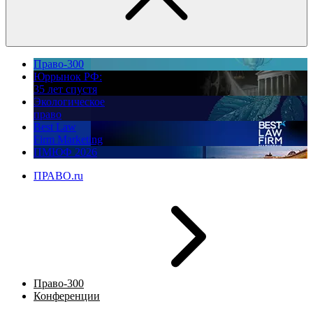
Право-300
Юррынок РФ:
35 лет спустя
Экологическое
право
Best Law
Firm Marketing
ПМЮФ 2026
ПРАВО.ru
Право-300
Конференции