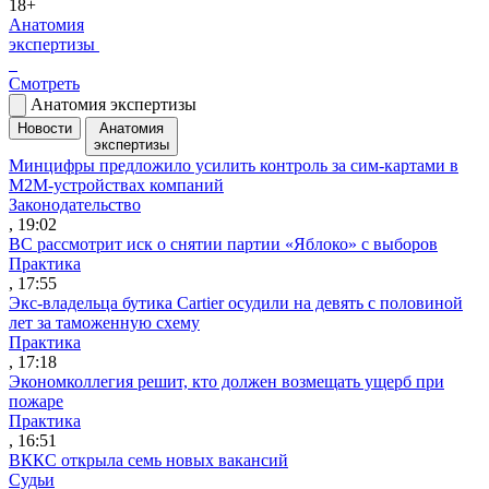
18+
Анатомия
экспертизы
Смотреть
Анатомия экспертизы
Новости
Анатомия
экспертизы
Минцифры предложило усилить контроль за сим-картами в
M2M-устройствах компаний
Законодательство
, 19:02
ВС рассмотрит иск о снятии партии «Яблоко» с выборов
Практика
, 17:55
Экс-владельца бутика Cartier осудили на девять с половиной
лет за таможенную схему
Практика
, 17:18
Экономколлегия решит, кто должен возмещать ущерб при
пожаре
Практика
, 16:51
ВККС открыла семь новых вакансий
Судьи