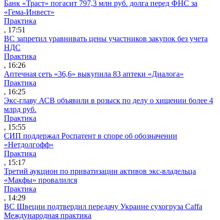
Банк «Траст» погасит 797,3 млн руб. долга перед ФНС за
«Гема-Инвест»
Практика
, 17:51
ВС запретил уравнивать цены участников закупок без учета
НДС
Практика
, 16:26
Аптечная сеть «36,6» выкупила 83 аптеки «Диалога»
Практика
, 16:25
Экс-главу АСВ объявили в розыск по делу о хищении более 4
млрд руб.
Практика
, 15:55
СИП поддержал Роспатент в споре об обозначении
«Нетдолгофф»
Практика
, 15:17
Третий аукцион по приватизации активов экс-владельца
«Макфы» провалился
Практика
, 14:29
ВС Швеции подтвердил передачу Украине сухогруза Caffa
Международная практика