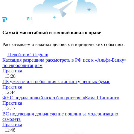
Cамый масштабный и точный канал о праве
Рассказываем о важных деловых и юридических событиях.
Перейти в Telegram
Кассация разрешила рассмотреть в РФ иск к «Альфа-Банку»
по еврооблигациям
Практика
, 13:28
ЦБ ужесточил требования к листингу ценных бумаг
Практика
, 12:44
ФНС подала новый иск о банкротстве «Кама Шиппинг»
Практика
, 12:17
ВС подтвердил доначисление пошлин за модернизацию
самолета
Практика
, 11:46