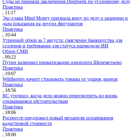
Суды не приняли заключения DeepSeek по уголовному делу
Практика
, 11:17
Экс-глава Mind Money признала вину по делу о хищении и
дала показания на других фигурантов
Практика
, 10:44
Утренний обзор за 7 августа: смягчение банкротства для
селлеров и требования для статуса нацмодели ИИ
Обзор СМИ
, 09:22
Путин разрешил приватизацию аэропорта Шереметьево
Практика
, 19:07
Wildberries начнет страховать товары от ударов дронов
Практика
, 18:56
ВС уточнил, когда дело можно пересмотреть по вновь
открывшимся обстоятельствам
Практика
, 18:06
Росреестр предложил новый механизм оспаривания
кадастровой стоимости
Практика
, 18:00