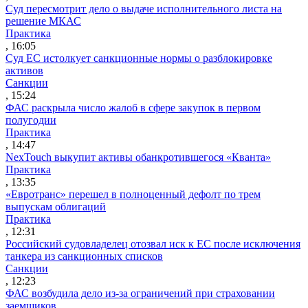
Суд пересмотрит дело о выдаче исполнительного листа на
решение МКАС
Практика
, 16:05
Суд ЕС истолкует санкционные нормы о разблокировке
активов
Санкции
, 15:24
ФАС раскрыла число жалоб в сфере закупок в первом
полугодии
Практика
, 14:47
NexTouch выкупит активы обанкротившегося «Кванта»
Практика
, 13:35
«Евротранс» перешел в полноценный дефолт по трем
выпускам облигаций
Практика
, 12:31
Российский судовладелец отозвал иск к ЕС после исключения
танкера из санкционных списков
Санкции
, 12:23
ФАС возбудила дело из-за ограничений при страховании
заемщиков