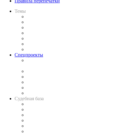
Правила перепечатки
Темы
Практика
Законодательство
Процесс
Исследования
Рынок юридических услуг
Юридическое сообщество
Важнейшие правовые темы в прессе
Спецпроекты
Подкаст «В здравом уме
и твёрдой памяти»
Legal Design
Банкротная панорама
Советы для литигаторов
Сговоры на торгах
Авто
Судебная база
Картотека арбитражных дел
Решения арбитражных судов
Календарь рассмотрения арбитражных дел
Досье судей
Информация о судах
RSS лента новостей