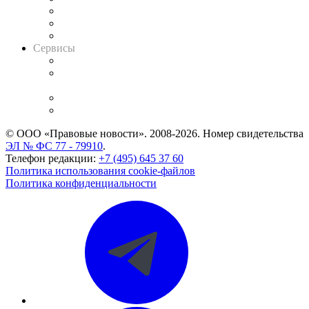
Информация о судах
RSS лента новостей
Вакансии для юристов
Сервисы
Справочно-правовая система
Casebook: мониторинг дел
и компаний
Caselook: поиск и анализ практики
CASE.ONE: управление юридической службой
© ООО «Правовые новости». 2008-2026.
Номер свидетельства
ЭЛ № ФС 77 - 79910
.
Телефон редакции:
+7 (495) 645 37 60
Политика использования cookie-файлов
Политика конфиденциальности