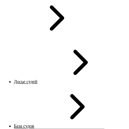
Досье судей
База судов