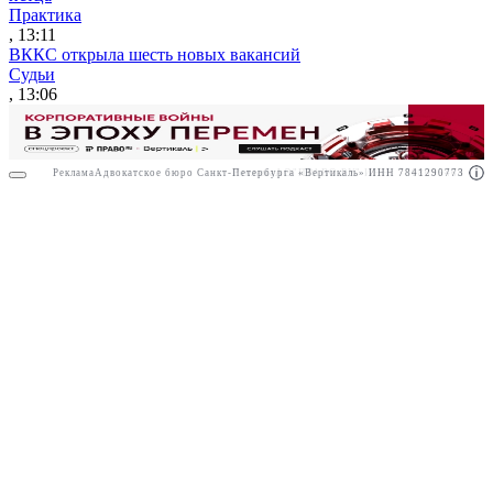
Практика
, 13:11
ВККС открыла шесть новых вакансий
Судьи
, 13:06
Реклама
Адвокатское бюро Санкт-Петербурга «Вертикаль» ИНН 7841290773
Реклама
АО"ПРАВО.РУ" ИНН: 7708095468