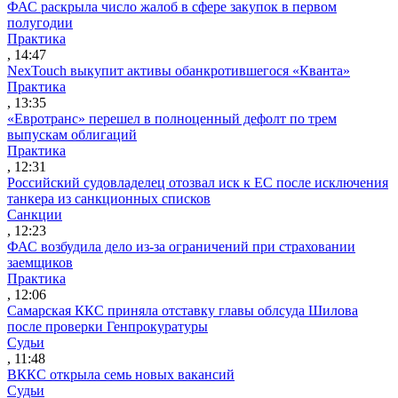
ФАС раскрыла число жалоб в сфере закупок в первом
полугодии
Практика
, 14:47
NexTouch выкупит активы обанкротившегося «Кванта»
Практика
, 13:35
«Евротранс» перешел в полноценный дефолт по трем
выпускам облигаций
Практика
, 12:31
Российский судовладелец отозвал иск к ЕС после исключения
танкера из санкционных списков
Санкции
, 12:23
ФАС возбудила дело из-за ограничений при страховании
заемщиков
Практика
, 12:06
Самарская ККС приняла отставку главы облсуда Шилова
после проверки Генпрокуратуры
Судьи
, 11:48
ВККС открыла семь новых вакансий
Судьи