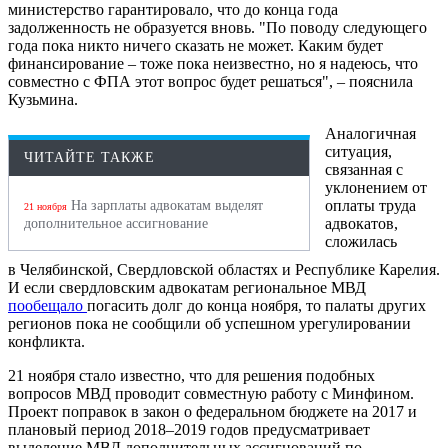
министерство гарантировало, что до конца года
задолженность не образуется вновь. "По поводу следующего
года пока никто ничего сказать не может. Каким будет
финансирование – тоже пока неизвестно, но я надеюсь, что
совместно с ФПА этот вопрос будет решаться", – пояснила
Кузьмина.
Аналогичная
ситуация,
ЧИТАЙТЕ ТАКЖЕ
связанная с
уклонением от
оплаты труда
На зарплаты адвокатам выделят
21 ноября
адвокатов,
дополнительное ассигнование
сложилась
в Челябинской, Свердловской областях и Республике Карелия.
И если свердловским адвокатам региональное МВД
пообещало
погасить долг до конца ноября, то палаты других
регионов пока не сообщили об успешном урегулировании
конфликта.
21 ноября стало известно, что для решения подобных
вопросов МВД проводит совместную работу с Минфином.
Проект поправок в закон о федеральном бюджете на 2017 и
плановый период 2018–2019 годов предусматривает
выделение МВД дополнительных ассигнований по