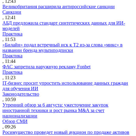
, 12:43
Великобритания расширила антироссийские санкции
Санкции
, 12:41
АБД предложила стандарт синтетических данных для ИИ-
моделей
Практика
, 11:53
«Билайн» подал встречный иск к Т2 из-за слова «микс» в
названии бренда мультиподписки
Практика
, 11:44
ФАС запретила наружную рекламу Fonbet
Практика
, 11:23
IT-бизнес просит упростить использование данных граждан
для обучения ИИ
Законодательство
, 10:59
Утренний обзор за 6 августа: ужесточение закупок
иностранной техники и рост рынка M&A за счет
национализации
Обзор СМИ
, 09:26
Росимущество проведет новый аукцион по продаже активов