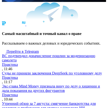
Cамый масштабный и точный канал о праве
Рассказываем о важных деловых и юридических событиях.
Перейти в Telegram
ВС подтвердил доначисление пошлин за модернизацию
самолета
Практика
, 11:46
Суды не приняли заключения DeepSeek по уголовному делу
Практика
, 11:17
Экс-глава Mind Money признала вину по делу о хищении и
дала показания на других фигурантов
Практика
, 10:44
Утренний обзор за 7 августа: смягчение банкротства для
селлеров и требования для статуса нацмодели ИИ