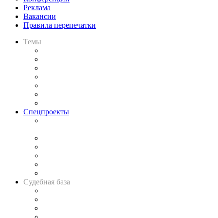
Реклама
Вакансии
Правила перепечатки
Темы
Практика
Законодательство
Процесс
Исследования
Рынок юридических услуг
Юридическое сообщество
Важнейшие правовые темы в прессе
Спецпроекты
Подкаст «В здравом уме
и твёрдой памяти»
Legal Design
Банкротная панорама
Советы для литигаторов
Сговоры на торгах
Авто
Судебная база
Картотека арбитражных дел
Решения арбитражных судов
Календарь рассмотрения арбитражных дел
Досье судей