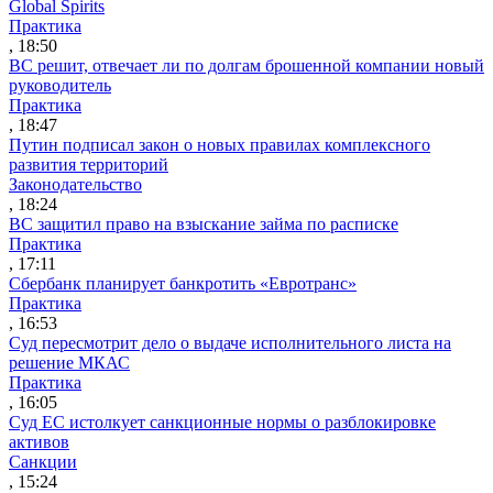
Global Spirits
Практика
, 18:50
ВС решит, отвечает ли по долгам брошенной компании новый
руководитель
Практика
, 18:47
Путин подписал закон о новых правилах комплексного
развития территорий
Законодательство
, 18:24
ВС защитил право на взыскание займа по расписке
Практика
, 17:11
Сбербанк планирует банкротить «Евротранс»
Практика
, 16:53
Суд пересмотрит дело о выдаче исполнительного листа на
решение МКАС
Практика
, 16:05
Суд ЕС истолкует санкционные нормы о разблокировке
активов
Санкции
, 15:24