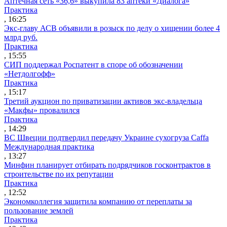
Аптечная сеть «36,6» выкупила 83 аптеки «Диалога»
Практика
, 16:25
Экс-главу АСВ объявили в розыск по делу о хищении более 4
млрд руб.
Практика
, 15:55
СИП поддержал Роспатент в споре об обозначении
«Нетдолгофф»
Практика
, 15:17
Третий аукцион по приватизации активов экс-владельца
«Макфы» провалился
Практика
, 14:29
ВС Швеции подтвердил передачу Украине сухогруза Caffa
Международная практика
, 13:27
Минфин планирует отбирать подрядчиков госконтрактов в
строительстве по их репутации
Практика
, 12:52
Экономколлегия защитила компанию от переплаты за
пользование землей
Практика