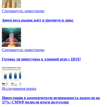
Спецвыпуск: инвестиции
Зачем весь рынок идет в премиум и люкс
Спецвыпуск: инвестиции
Готовы ли инвесторы к длинной игре с ЦОД?
Исследования рынка
Инвестиции в коммерческую недвижимость выросли на
37%: CMWP подвели итоги полугодия