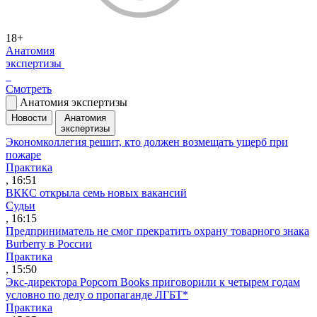
18+
Анатомия
экспертизы
Смотреть
Анатомия экспертизы
Новости
Анатомия
экспертизы
Экономколлегия решит, кто должен возмещать ущерб при
пожаре
Практика
, 16:51
ВККС открыла семь новых вакансий
Судьи
, 16:15
Предприниматель не смог прекратить охрану товарного знака
Burberry в России
Практика
, 15:50
Экс-директора Popcorn Books приговорили к четырем годам
условно по делу о пропаганде ЛГБТ*
Практика