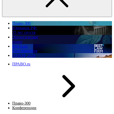
Право-300
Юррынок РФ:
35 лет спустя
Экологическое
право
Best Law
Firm Marketing
ПМЮФ 2026
ПРАВО.ru
Право-300
Конференции