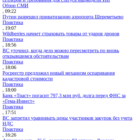
Обзор СМИ
, 09:22
Путин разрешил приватизацию аэропорта Шереметьево
Практика
, 19:07
Wildberries начнет страховать товары от ударов дронов
Практика
, 18:56
ВС уточнил, когда дело можно пересмотреть по вновь
открывшимся обстоятельствам
Практика
, 18:06
Росреестр предложил новый механизм оспаривания
кадастровой стоимости
Практика
, 18:00
Банк «Траст» погасит 797,3 млн руб. долга перед ФНС за
«Гема-Инвест»
Практика
, 17:51
ВС запретил уравнивать цены участников закупок без учета
НДС
Практика
, 16:26