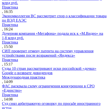
млрд руб.
Практика
, 16:35
Экономколлегия ВС рассмотрит спор о классификации товара
по ВЭД ЕАЭС
Практика
, 16:24
Дочерняя компания «Мегафона» подала иск к «М.Видео» на
1,8 млрд руб.
Практика
, 15:50
СИП проверит отмену патента на систему управления
устройствами после возражений «Яндекса»
Практика
, 15:17
Суды 10 стран рассматривают иски российской «дочки»
Google о возврате дивидендов
Международная практика
, 14:09
ФАС раскрыла схему ограничения конкуренции в СРО
«Единство»
Практика
, 14:08
Суд снял арбитражную оговорку по просьбе иностранного
истца