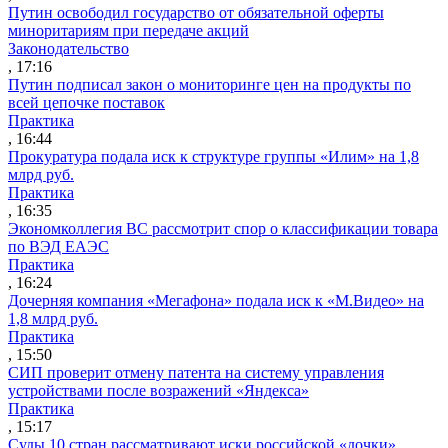
Путин освободил государство от обязательной оферты
миноритариям при передаче акций
Законодательство
, 17:16
Путин подписал закон о мониторинге цен на продукты по
всей цепочке поставок
Практика
, 16:44
Прокуратура подала иск к структуре группы «Илим» на 1,8
млрд руб.
Практика
, 16:35
Экономколлегия ВС рассмотрит спор о классификации товара
по ВЭД ЕАЭС
Практика
, 16:24
Дочерняя компания «Мегафона» подала иск к «М.Видео» на
1,8 млрд руб.
Практика
, 15:50
СИП проверит отмену патента на систему управления
устройствами после возражений «Яндекса»
Практика
, 15:17
Суды 10 стран рассматривают иски российской «дочки»