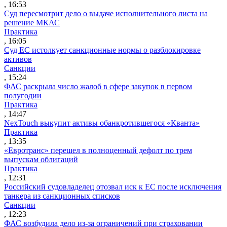
, 16:53
Суд пересмотрит дело о выдаче исполнительного листа на
решение МКАС
Практика
, 16:05
Суд ЕС истолкует санкционные нормы о разблокировке
активов
Санкции
, 15:24
ФАС раскрыла число жалоб в сфере закупок в первом
полугодии
Практика
, 14:47
NexTouch выкупит активы обанкротившегося «Кванта»
Практика
, 13:35
«Евротранс» перешел в полноценный дефолт по трем
выпускам облигаций
Практика
, 12:31
Российский судовладелец отозвал иск к ЕС после исключения
танкера из санкционных списков
Санкции
, 12:23
ФАС возбудила дело из-за ограничений при страховании