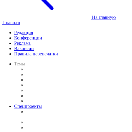
На главную
Право.ru
Редакция
Конференции
Реклама
Вакансии
Правила перепечатки
Темы
Практика
Законодательство
Процесс
Исследования
Рынок юридических услуг
Юридическое сообщество
Важнейшие правовые темы в прессе
Спецпроекты
Подкаст «В здравом уме
и твёрдой памяти»
Legal Design
Банкротная панорама