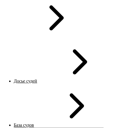
Досье судей
База судов