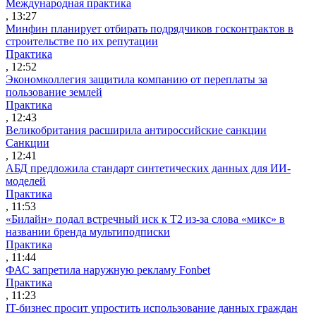
Международная практика
, 13:27
Минфин планирует отбирать подрядчиков госконтрактов в
строительстве по их репутации
Практика
, 12:52
Экономколлегия защитила компанию от переплаты за
пользование землей
Практика
, 12:43
Великобритания расширила антироссийские санкции
Санкции
, 12:41
АБД предложила стандарт синтетических данных для ИИ-
моделей
Практика
, 11:53
«Билайн» подал встречный иск к Т2 из-за слова «микс» в
названии бренда мультиподписки
Практика
, 11:44
ФАС запретила наружную рекламу Fonbet
Практика
, 11:23
IT-бизнес просит упростить использование данных граждан