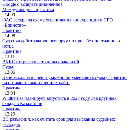
Google о возврате дивидендов
Международная практика
, 14:09
ФАС раскрыла схему ограничения конкуренции в СРО
«Единство»
Практика
, 14:08
Суд снял арбитражную оговорку по просьбе иностранного
истца
Практика
, 13:11
ВККС открыла шесть новых вакансий
Судьи
, 13:06
Экономколлегия решит, можно ли уменьшить сумму гарантии
на стоимость выполненных работ
Практика
, 13:04
Wildberries планирует запустить в 2027 году два крупных
склада в Казахстане
Практика
, 12:29
ВС разъяснил, как считать срок для взыскания судебных
расходов
Практика