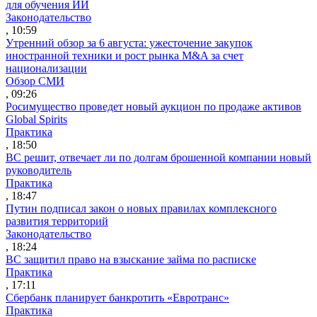
для обучения ИИ
Законодательство
, 10:59
Утренний обзор за 6 августа: ужесточение закупок
иностранной техники и рост рынка M&A за счет
национализации
Обзор СМИ
, 09:26
Росимущество проведет новый аукцион по продаже активов
Global Spirits
Практика
, 18:50
ВС решит, отвечает ли по долгам брошенной компании новый
руководитель
Практика
, 18:47
Путин подписал закон о новых правилах комплексного
развития территорий
Законодательство
, 18:24
ВС защитил право на взыскание займа по расписке
Практика
, 17:11
Сбербанк планирует банкротить «Евротранс»
Практика