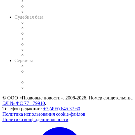
Советы для литигаторов
Сговоры на торгах
Авто
Судебная база
Картотека арбитражных дел
Решения арбитражных судов
Календарь рассмотрения арбитражных дел
Досье судей
Информация о судах
RSS лента новостей
Вакансии для юристов
Сервисы
Справочно-правовая система
Casebook: мониторинг дел
и компаний
Caselook: поиск и анализ практики
CASE.ONE: управление юридической службой
© ООО «Правовые новости». 2008-2026.
Номер свидетельства
ЭЛ № ФС 77 - 79910
.
Телефон редакции:
+7 (495) 645 37 60
Политика использования cookie-файлов
Политика конфиденциальности