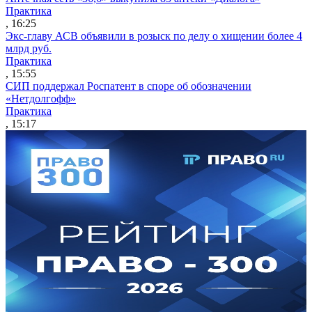
Практика
, 16:25
Экс-главу АСВ объявили в розыск по делу о хищении более 4
млрд руб.
Практика
, 15:55
СИП поддержал Роспатент в споре об обозначении
«Нетдолгофф»
Практика
, 15:17