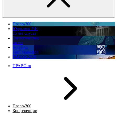
Право-300
Юррынок РФ:
35 лет спустя
Экологическое
право
Best Law
Firm Marketing
ПМЮФ 2026
ПРАВО.ru
Право-300
Конференции