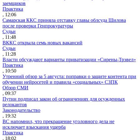
заемщиков
Практика
, 12:06
Самарская ККС приняла отставку главы облсуда Шилова
после проверки Генпрокуратуры
Судьи
, 11:48
ВККС открыла семь новых вакансий
Судьи
, 11:28
Власти обсуждают варианты приватизации «Сирены-Трэвел»
Практика
, 10:50
Утренний обзор за 5 августа: поправки о защите контента при
обучении нейросетей и правила «социальных» СЗПК
Обзор СМИ
, 09:37
Путин подписал закон об ограничениях для осужденных
релокантов
Законодательство
, 19:32
ВС напомнил, что прекращение уголовного дела не
исключает взыскания ущерба
Практика
, 18:02