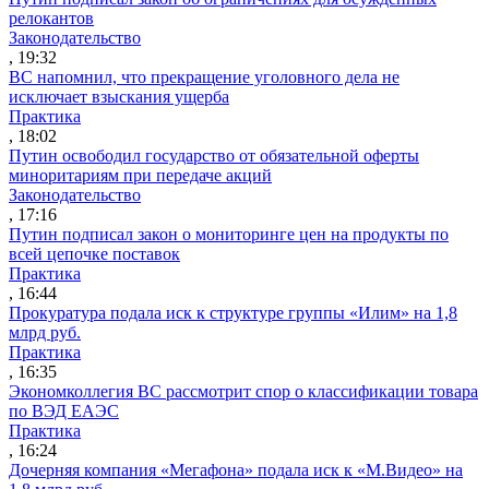
релокантов
Законодательство
, 19:32
ВС напомнил, что прекращение уголовного дела не
исключает взыскания ущерба
Практика
, 18:02
Путин освободил государство от обязательной оферты
миноритариям при передаче акций
Законодательство
, 17:16
Путин подписал закон о мониторинге цен на продукты по
всей цепочке поставок
Практика
, 16:44
Прокуратура подала иск к структуре группы «Илим» на 1,8
млрд руб.
Практика
, 16:35
Экономколлегия ВС рассмотрит спор о классификации товара
по ВЭД ЕАЭС
Практика
, 16:24
Дочерняя компания «Мегафона» подала иск к «М.Видео» на