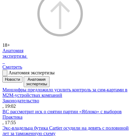
18+
Анатомия
экспертизы
Смотреть
Анатомия экспертизы
Новости
Анатомия
экспертизы
Минцифры предложило усилить контроль за сим-картами в
M2M-устройствах компаний
Законодательство
, 19:02
ВС рассмотрит иск о снятии партии «Яблоко» с выборов
Практика
, 17:55
Экс-владельца бутика Cartier осудили на девять с половиной
лет за таможенную схему