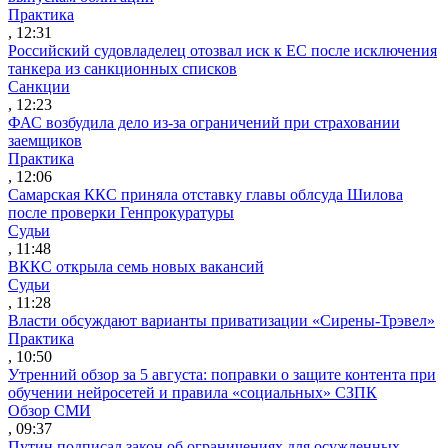
Практика
, 12:31
Российский судовладелец отозвал иск к ЕС после исключения
танкера из санкционных списков
Санкции
, 12:23
ФАС возбудила дело из-за ограничений при страховании
заемщиков
Практика
, 12:06
Самарская ККС приняла отставку главы облсуда Шилова
после проверки Генпрокуратуры
Судьи
, 11:48
ВККС открыла семь новых вакансий
Судьи
, 11:28
Власти обсуждают варианты приватизации «Сирены-Трэвел»
Практика
, 10:50
Утренний обзор за 5 августа: поправки о защите контента при
обучении нейросетей и правила «социальных» СЗПК
Обзор СМИ
, 09:37
Путин подписал закон об ограничениях для осужденных