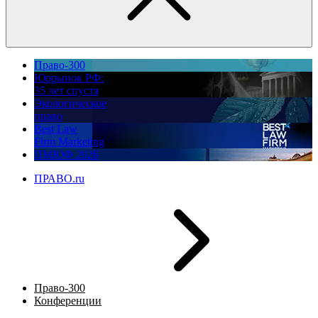
Право-300
Юррынок РФ:
35 лет спустя
Экологическое
право
Best Law
Firm Marketing
ПМЮФ 2026
ПРАВО.ru
Право-300
Конференции