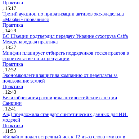
Практика
, 15:17
Третий аукцион по приватизации активов экс-владельца
«Макфы» провалился
Практика
, 14:29
ВС Швеции подтвердил передачу Украине сухогруза Caffa
Международная практика
, 13:27
Минфин планирует отбирать подрядчиков госконтрактов в
строительстве по их репутации
Практика
, 12:52
Экономколлегия защитила компанию от переплаты за
пользование землей
Практика
, 12:43
Великобритания расширила антироссийские санкции
Санкции
, 12:41
АБД предложила стандарт синтетических данных для ИИ-
моделей
Практика
, 11:53
«Билайн» подал встречный иск к Т2 из-за слова «микс» в