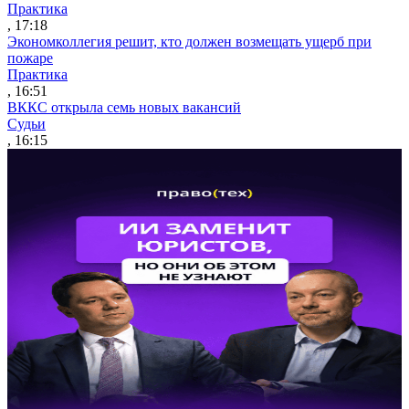
Практика
, 17:18
Экономколлегия решит, кто должен возмещать ущерб при
пожаре
Практика
, 16:51
ВККС открыла семь новых вакансий
Судьи
, 16:15