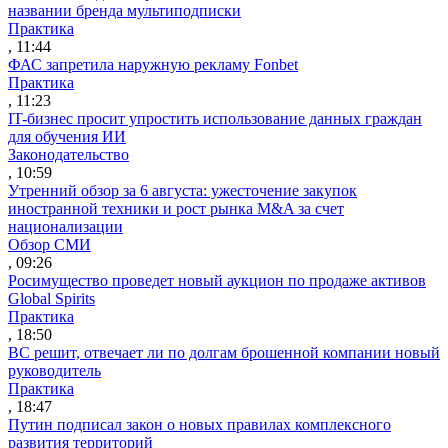
названии бренда мультиподписки
Практика
, 11:44
ФАС запретила наружную рекламу Fonbet
Практика
, 11:23
IT-бизнес просит упростить использование данных граждан
для обучения ИИ
Законодательство
, 10:59
Утренний обзор за 6 августа: ужесточение закупок
иностранной техники и рост рынка M&A за счет
национализации
Обзор СМИ
, 09:26
Росимущество проведет новый аукцион по продаже активов
Global Spirits
Практика
, 18:50
ВС решит, отвечает ли по долгам брошенной компании новый
руководитель
Практика
, 18:47
Путин подписал закон о новых правилах комплексного
развития территорий