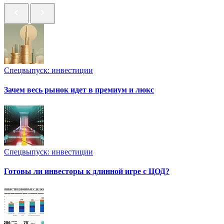
Спецвыпуск: инвестиции
Зачем весь рынок идет в премиум и люкс
Спецвыпуск: инвестиции
Готовы ли инвесторы к длинной игре с ЦОД?