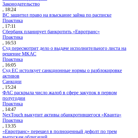
Законодательство
, 18:24
ВС защитил право на взыскание займа по расписке
Практика
, 17:11
Сбербанк планирует банкротить «Евротранс»
Практика
, 16:53
Суд пересмотрит дело о выдаче исполнительного листа на
решение МКАС
Практика
, 16:05
Суд ЕС истолкует санкционные нормы о разблокировке
активов
Санкции
, 15:24
ФАС раскрыла число жалоб в сфере закупок в первом
полугодии
Практика
, 14:47
NexTouch выкупит активы обанкротившегося «Кванта»
Практика
, 13:35
«Евротранс» перешел в полноценный дефолт по трем
выпускам облигаций