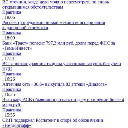
ВС уточнил, когда дело можно пересмотреть по вновь
открывшимся обстоятельствам
Практика
, 18:06
Росреестр предложил новый механизм оспаривания
кадастровой стоимости
Практика
, 18:00
Банк «Траст» погасит 797,3 млн руб. долга перед ФНС за
«Гема-Инвест»
Практика
, 17:51
ВС запретил уравнивать цены участников закупок без учета
НДС
Практика
, 16:26
Аптечная сеть «36,6» выкупила 83 аптеки «Диалога»
Практика
, 16:25
Экс-главу АСВ объявили в розыск по делу о хищении более 4
млрд руб.
Практика
, 15:55
СИП поддержал Роспатент в споре об обозначении
«Нетдолгофф»