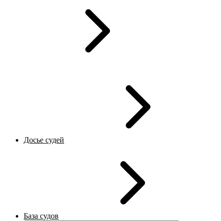
Досье судей
База судов