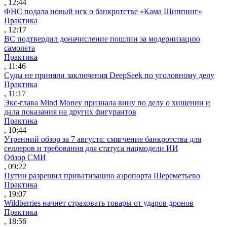
, 12:44
ФНС подала новый иск о банкротстве «Кама Шиппинг»
Практика
, 12:17
ВС подтвердил доначисление пошлин за модернизацию
самолета
Практика
, 11:46
Суды не приняли заключения DeepSeek по уголовному делу
Практика
, 11:17
Экс-глава Mind Money признала вину по делу о хищении и
дала показания на других фигурантов
Практика
, 10:44
Утренний обзор за 7 августа: смягчение банкротства для
селлеров и требования для статуса нацмодели ИИ
Обзор СМИ
, 09:22
Путин разрешил приватизацию аэропорта Шереметьево
Практика
, 19:07
Wildberries начнет страховать товары от ударов дронов
Практика
, 18:56