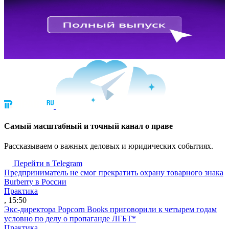
Cамый масштабный и точный канал о праве
Рассказываем о важных деловых и юридических событиях.
Перейти в Telegram
Предприниматель не смог прекратить охрану товарного знака
Burberry в России
Практика
, 15:50
Экс-директора Popcorn Books приговорили к четырем годам
условно по делу о пропаганде ЛГБТ*
Практика