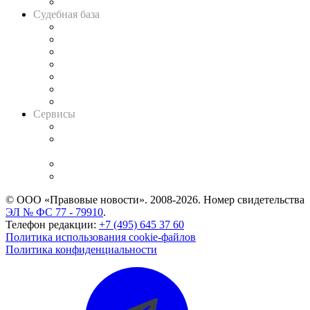
Авто
Судебная база
Картотека арбитражных дел
Решения арбитражных судов
Календарь рассмотрения арбитражных дел
Досье судей
Информация о судах
RSS лента новостей
Вакансии для юристов
Сервисы
Справочно-правовая система
Casebook: мониторинг дел
и компаний
Caselook: поиск и анализ практики
CASE.ONE: управление юридической службой
© ООО «Правовые новости». 2008-2026.
Номер свидетельства
ЭЛ № ФС 77 - 79910
.
Телефон редакции:
+7 (495) 645 37 60
Политика использования cookie-файлов
Политика конфиденциальности