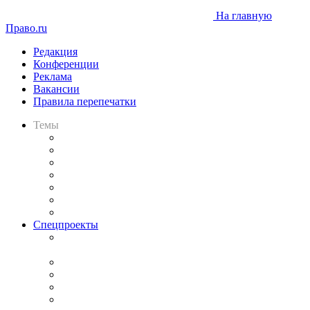
На главную
Право.ru
Редакция
Конференции
Реклама
Вакансии
Правила перепечатки
Темы
Практика
Законодательство
Процесс
Исследования
Рынок юридических услуг
Юридическое сообщество
Важнейшие правовые темы в прессе
Спецпроекты
Подкаст «В здравом уме
и твёрдой памяти»
Legal Design
Банкротная панорама
Советы для литигаторов
Сговоры на торгах