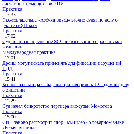
системных помощников с ИИ
Практика
, 17:33
Экс-совладельца «Азбуки вкуса» заочно судят по делу о
растрате $11 млн
Практика
, 17:02
Суд не признал решение SCC по взысканию с российской
компании
Международная практика
, 17:01
Дроны могут начать применять для фиксации нарушений
ПДД
Практика
, 15:41
Бывшего сенатора Сабадаша приговорили к 12 годам по делу
о хищении
Практика
, 15:29
Суд начал банкротство партнера экс-судьи Момотова
Практика
, 15:00
СИП заново рассмотрит спор «М.Видео» о товарном знаке
«Белая пятница»
Практика