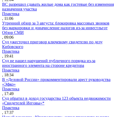
ВС разрешил сдавать жилые дома как гостевые без изменения
назначения участка
Практика
, 11:06
Утренний обзор за 3 августа: блокировка массовых звонков
без маркировки и доначисление налогов из-за инвестльгот
Обзор СМИ
, 09:06
Суд ужесточил приговор ключевому свидетелю по делу
Кибовского
Практика
, 19:41
Суд не нашел нарушений публичного порядка из-за
иностранного элемента на стороне кредитора
Практика
, 18:34
В «Деловой России» прокомментировали арест руководства
«Эфко»
Практика
, 17:49
Суд обратил в доход государства 123 объекта недвижимости
«Свидетелей Иеговы»*
Практика
, 17:37