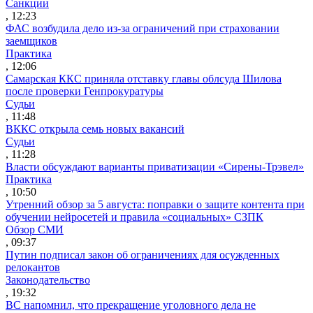
Санкции
, 12:23
ФАС возбудила дело из-за ограничений при страховании
заемщиков
Практика
, 12:06
Самарская ККС приняла отставку главы облсуда Шилова
после проверки Генпрокуратуры
Судьи
, 11:48
ВККС открыла семь новых вакансий
Судьи
, 11:28
Власти обсуждают варианты приватизации «Сирены-Трэвел»
Практика
, 10:50
Утренний обзор за 5 августа: поправки о защите контента при
обучении нейросетей и правила «социальных» СЗПК
Обзор СМИ
, 09:37
Путин подписал закон об ограничениях для осужденных
релокантов
Законодательство
, 19:32
ВС напомнил, что прекращение уголовного дела не