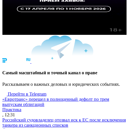
Cамый масштабный и точный канал о праве
Рассказываем о важных деловых и юридических событиях.
Перейти в Telegram
«Евротранс» перешел в полноценный дефолт по трем
выпускам облигаций
Практика
, 12:31
Российский судовладелец отозвал иск к ЕС после исключения
танкера из санкционных списков