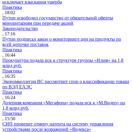
исключает взыскания ущерба
Практика
, 18:02
Путин освободил государство от обязательной оферты
миноритариям при передаче акций
Законодательство
, 17:16
Путин подписал закон о мониторинге цен на продукты по
всей цепочке поставок
Практика
, 16:44
Прокуратура подала иск к структуре группы «Илим» на 1,8
млрд руб.
Практика
, 16:35
Экономколлегия ВС рассмотрит спор о классификации товара
по ВЭД ЕАЭС
Практика
, 16:24
Дочерняя компания «Мегафона» подала иск к «М.Видео» на
1,8 млрд руб.
Практика
, 15:50
СИП проверит отмену патента на систему управления
устройствами после возражений «Яндекса»