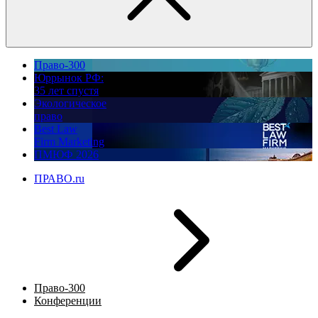
Право-300
Юррынок РФ:
35 лет спустя
Экологическое
право
Best Law
Firm Marketing
ПМЮФ 2026
ПРАВО.ru
Право-300
Конференции