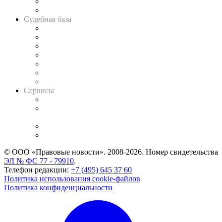
Сговоры на торгах
Авто
Судебная база
Картотека арбитражных дел
Решения арбитражных судов
Календарь рассмотрения арбитражных дел
Досье судей
Информация о судах
RSS лента новостей
Вакансии для юристов
Сервисы
Справочно-правовая система
Casebook: мониторинг дел
и компаний
Caselook: поиск и анализ практики
CASE.ONE: управление юридической службой
© ООО «Правовые новости». 2008-2026.
Номер свидетельства
ЭЛ № ФС 77 - 79910
.
Телефон редакции:
+7 (495) 645 37 60
Политика использования cookie-файлов
Политика конфиденциальности