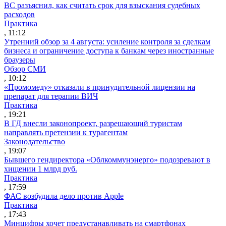
ВС разъяснил, как считать срок для взыскания судебных
расходов
Практика
, 11:12
Утренний обзор за 4 августа: усиление контроля за сделкам
бизнеса и ограничение доступа к банкам через иностранные
браузеры
Обзор СМИ
, 10:12
«Промомеду» отказали в принудительной лицензии на
препарат для терапии ВИЧ
Практика
, 19:21
В ГД внесли законопроект, разрешающий туристам
направлять претензии к турагентам
Законодательство
, 19:07
Бывшего гендиректора «Облкоммунэнерго» подозревают в
хищении 1 млрд руб.
Практика
, 17:59
ФАС возбудила дело против Apple
Практика
, 17:43
Минцифры хочет предустанавливать на смартфонах