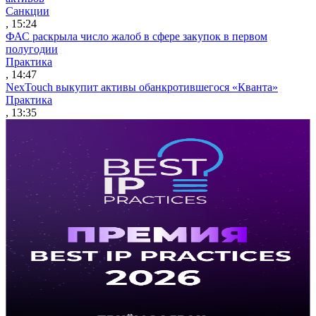
Санкции
, 15:24
ФАС раскрыла число жалоб в сфере закупок в первом
полугодии
Практика
, 14:47
NexTouch выкупит активы обанкротившегося «Кванта»
Практика
, 13:35