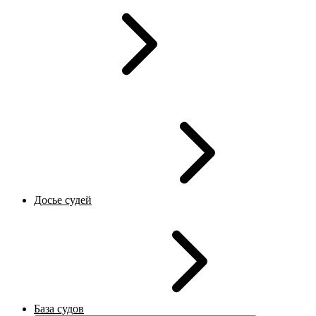
Досье судей
База судов