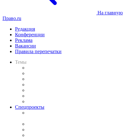
На главную
Право.ru
Редакция
Конференции
Реклама
Вакансии
Правила перепечатки
Темы
Практика
Законодательство
Процесс
Исследования
Рынок юридических услуг
Юридическое сообщество
Важнейшие правовые темы в прессе
Спецпроекты
Подкаст «В здравом уме
и твёрдой памяти»
Legal Design
Банкротная панорама
Советы для литигаторов