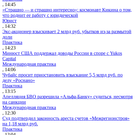
, 14:45
«Страшно — и страшно интересно»: космонавт Кикина о том,
что роднит ее работу с юридической
Юрист
, 14:32
Экс-акционер взыскивает 2 млрд руб. убытков из-за размытой
доли
Практика
, 14:23
Минюст США поддержал доводы России в споре с Yukos
Capital
Международная практика
, 14:06
Чубайс просит приостановить взыскание 5,5 млрд руб. по
делу «Роснано»
Практика
, 13:15
Апелляция БВО разрешила «Альфа-Банку» судиться, несмотря
на санкции
Международная практика
, 12:30
Суд подтвердил законность ареста счетов «Межрегионстроя»
на 1,18 млрд руб.
Практика
, 12:04