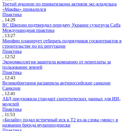
Третий аукцион по приватизации активов экс-владельца
«Макфы» провалился
Практика
, 14:29
ВС Швеции подтвердил передачу Украине сухогруза Caffa
Международная практика
, 13:27
Минфин планирует отбирать подрядчиков госконтрактов в
строительстве по их репутации
Практика
, 12:52
Экономколлегия защитила компанию от переплаты за
пользование землей
Практика
, 12:43
Великобритания расширила антироссийские санкции
Санкции
, 12:41
АБД предложила стандарт синтетических данных для ИИ-
моделей
Практика
, 11:53
«Билайн» подал встречный иск к Т2 из-за слова «микс» в
названии бренда мультиподписки
Практика