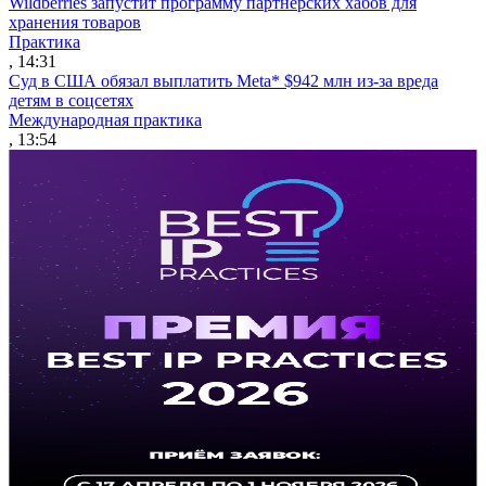
Wildberries запустит программу партнерских хабов для
хранения товаров
Практика
, 14:31
Суд в США обязал выплатить Meta* $942 млн из-за вреда
детям в соцсетях
Международная практика
, 13:54