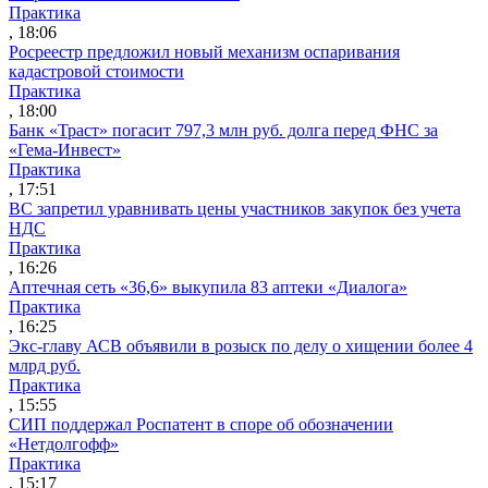
Практика
, 18:06
Росреестр предложил новый механизм оспаривания
кадастровой стоимости
Практика
, 18:00
Банк «Траст» погасит 797,3 млн руб. долга перед ФНС за
«Гема-Инвест»
Практика
, 17:51
ВС запретил уравнивать цены участников закупок без учета
НДС
Практика
, 16:26
Аптечная сеть «36,6» выкупила 83 аптеки «Диалога»
Практика
, 16:25
Экс-главу АСВ объявили в розыск по делу о хищении более 4
млрд руб.
Практика
, 15:55
СИП поддержал Роспатент в споре об обозначении
«Нетдолгофф»
Практика
, 15:17