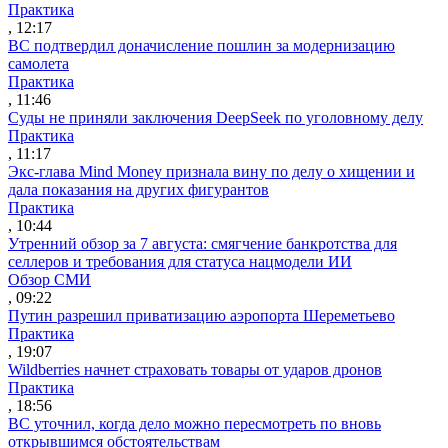
Практика
, 12:17
ВС подтвердил доначисление пошлин за модернизацию
самолета
Практика
, 11:46
Суды не приняли заключения DeepSeek по уголовному делу
Практика
, 11:17
Экс-глава Mind Money признала вину по делу о хищении и
дала показания на других фигурантов
Практика
, 10:44
Утренний обзор за 7 августа: смягчение банкротства для
селлеров и требования для статуса нацмодели ИИ
Обзор СМИ
, 09:22
Путин разрешил приватизацию аэропорта Шереметьево
Практика
, 19:07
Wildberries начнет страховать товары от ударов дронов
Практика
, 18:56
ВС уточнил, когда дело можно пересмотреть по вновь
открывшимся обстоятельствам