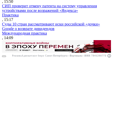
, 15:50
СИП проверит отмену патента на систему управления
устройствами после возражений «Яндекса»
Практика
, 15:17
Суды 10 стран рассматривают иски российской «дочки»
Google о возврате дивидендов
Международная практика
, 14:09
Реклама
Адвокатское бюро Санкт-Петербурга «Вертикаль» ИНН 7841290773
Реклама
ООО "Право.ру" ИНН: 7704835288