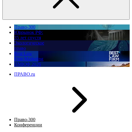
Право-300
Юррынок РФ:
35 лет спустя
Экологическое
право
Best Law
Firm Marketing
ПМЮФ 2026
ПРАВО.ru
Право-300
Конференции