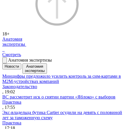
18+
Анатомия
экспертизы
Смотреть
Анатомия экспертизы
Новости
Анатомия
экспертизы
Минцифры предложило усилить контроль за сим-картами в
M2M-устройствах компаний
Законодательство
, 19:02
ВС рассмотрит иск о снятии партии «Яблоко» с выборов
Практика
, 17:55
Экс-владельца бутика Cartier осудили на девять с половиной
лет за таможенную схему
Практика
, 17:18