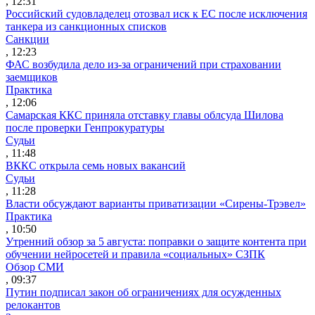
, 12:31
Российский судовладелец отозвал иск к ЕС после исключения
танкера из санкционных списков
Санкции
, 12:23
ФАС возбудила дело из-за ограничений при страховании
заемщиков
Практика
, 12:06
Самарская ККС приняла отставку главы облсуда Шилова
после проверки Генпрокуратуры
Судьи
, 11:48
ВККС открыла семь новых вакансий
Судьи
, 11:28
Власти обсуждают варианты приватизации «Сирены-Трэвел»
Практика
, 10:50
Утренний обзор за 5 августа: поправки о защите контента при
обучении нейросетей и правила «социальных» СЗПК
Обзор СМИ
, 09:37
Путин подписал закон об ограничениях для осужденных
релокантов