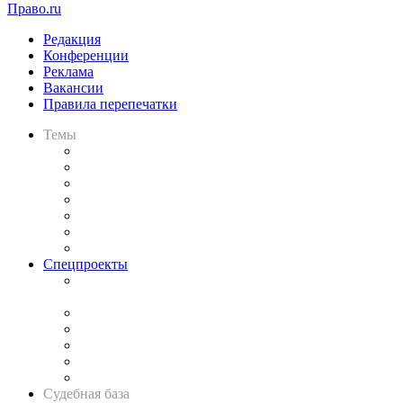
Право.ru
Редакция
Конференции
Реклама
Вакансии
Правила перепечатки
Темы
Практика
Законодательство
Процесс
Исследования
Рынок юридических услуг
Юридическое сообщество
Важнейшие правовые темы в прессе
Спецпроекты
Подкаст «В здравом уме
и твёрдой памяти»
Legal Design
Банкротная панорама
Советы для литигаторов
Сговоры на торгах
Авто
Судебная база