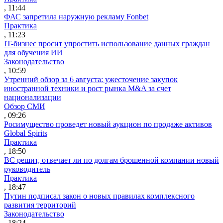
, 11:44
ФАС запретила наружную рекламу Fonbet
Практика
, 11:23
IT-бизнес просит упростить использование данных граждан
для обучения ИИ
Законодательство
, 10:59
Утренний обзор за 6 августа: ужесточение закупок
иностранной техники и рост рынка M&A за счет
национализации
Обзор СМИ
, 09:26
Росимущество проведет новый аукцион по продаже активов
Global Spirits
Практика
, 18:50
ВС решит, отвечает ли по долгам брошенной компании новый
руководитель
Практика
, 18:47
Путин подписал закон о новых правилах комплексного
развития территорий
Законодательство
, 18:24