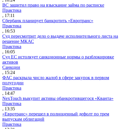
ВС защитил право на взыскание займа по расписке
Практика
, 17:11
Сбербанк планирует банкротить «Евротранс»
Практика
, 16:53
Суд пересмотрит дело о выдаче исполнительного листа на
решение МКАС
Практика
, 16:05
Суд ЕС истолкует санкционные нормы о разблокировке
активов
Санкции
, 15:24
ФАС раскрыла число жалоб в сфере закупок в первом
полугодии
Практика
, 14:47
NexTouch выкупит активы обанкротившегося «Кванта»
Практика
, 13:35
«Евротранс» перешел в полноценный дефолт по трем
выпускам облигаций
Практика