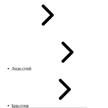
Досье судей
База судов