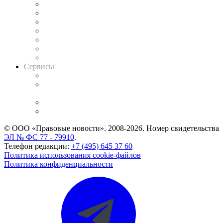
Картотека арбитражных дел
Решения арбитражных судов
Календарь рассмотрения арбитражных дел
Досье судей
Информация о судах
RSS лента новостей
Вакансии для юристов
Сервисы
Справочно-правовая система
Casebook: мониторинг дел
и компаний
Caselook: поиск и анализ практики
CASE.ONE: управление юридической службой
© ООО «Правовые новости». 2008-2026.
Номер свидетельства
ЭЛ № ФС 77 - 79910
.
Телефон редакции:
+7 (495) 645 37 60
Политика использования cookie-файлов
Политика конфиденциальности