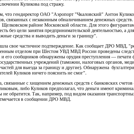
ключении Куликова под стражу.
, что гендиректор ОАО "Аэропорт "Чкаловский" Антон Куликов
ов, связанных с незаконным обналичиванием денежных средств.
Щелковском районе Московской области. Для этого фигурантам
сть без цели занятия предпринимательской деятельностью, а для
ные средства и выводить деньги за границу".
шла свое частичное подтверждение. Как сообщает ДРО МВД, "р
венным отделом при Шестом УВД МВД России проведены следстве
а и его сообщников обнаружены орудия преступления — печати 
осударственных учреждений (таможни, налоговых органов, меди
астей для выезда за границу и другие). Обнаружена бухгалтерия,
телей Куликов ничего пояснить не смог".
, связанные с хищением денежных средств с банковских счетов 
Куликовым, либо Куликов предполагал, что деньги имеют кримин
ры не обратится. Так, например, под видом оказания транспортн
отмечается в сообщении ДРО МВД.