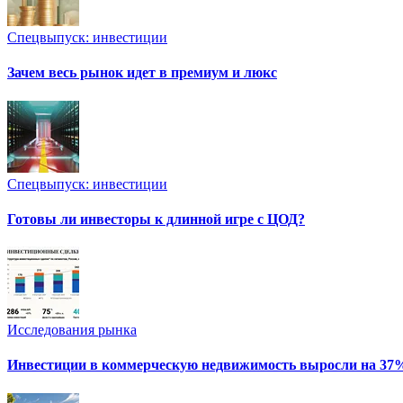
Спецвыпуск: инвестиции
Зачем весь рынок идет в премиум и люкс
Спецвыпуск: инвестиции
Готовы ли инвесторы к длинной игре с ЦОД?
Исследования рынка
Инвестиции в коммерческую недвижимость выросли на 37