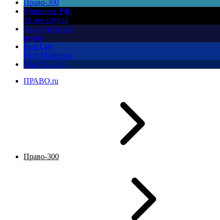
Право-300
Юррынок РФ:
35 лет спустя
Экологическое
право
Best Law
Firm Marketing
ПМЮФ 2026
ПРАВО.ru
Право-300