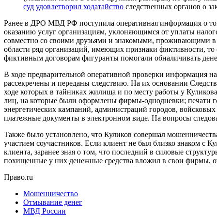
суд удовлетворил ходатайство
следственных органов о за
Ранее в ДРО МВД РФ поступила оперативная информация о том
оказанию услуг организациям, уклоняющимся от уплаты налог
совместно со своими друзьями и знакомыми, проживающими в 
области ряд организаций, имеющих признаки фиктивности, то е
фиктивным договорам фигуранты помогали обналичивать денеж
В ходе предварительной оперативной проверки информация на
рассекречены и переданы следствию. На их основании Следст
ходе которых в тайниках жилища и по месту работы у Куликов
лиц, на которые были оформлены фирмы-однодневки; печати г
энергетических кампаний, администраций городов, войсковых ч
платежные документы в электронном виде. На вопросы следова
Также было установлено, что Куликов совершал мошенничества
участием соучастников. Если клиент не был близко знаком с 
клиента, заранее зная о том, что последний в силовые структу
похищенные у них денежные средства вложил в свои фирмы, 
Право.ru
Мошенничество
Отмывание денег
МВД России