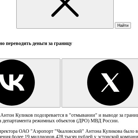
Найти
о переводить деньги за границу
 Антон Куликов подозревается в "отмывании" и выводе за гран
ба департамента режимных объектов (ДРО) МВД России.
иректора ОАО "Аэропорт "Чкаловский" Антона Куликова было во
щения более 19 миллионов 428 тысяч рублей у эстонской компа