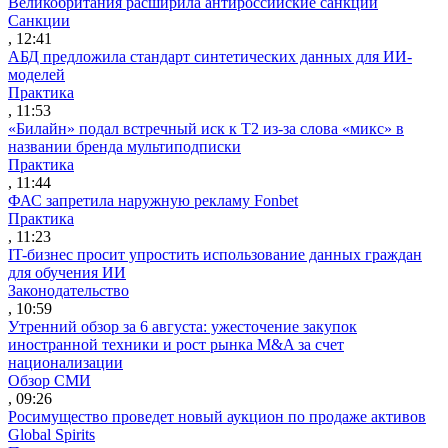
Великобритания расширила антироссийские санкции
Санкции
, 12:41
АБД предложила стандарт синтетических данных для ИИ-
моделей
Практика
, 11:53
«Билайн» подал встречный иск к Т2 из-за слова «микс» в
названии бренда мультиподписки
Практика
, 11:44
ФАС запретила наружную рекламу Fonbet
Практика
, 11:23
IT-бизнес просит упростить использование данных граждан
для обучения ИИ
Законодательство
, 10:59
Утренний обзор за 6 августа: ужесточение закупок
иностранной техники и рост рынка M&A за счет
национализации
Обзор СМИ
, 09:26
Росимущество проведет новый аукцион по продаже активов
Global Spirits