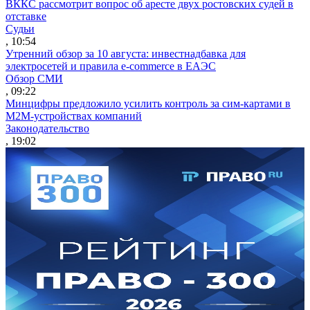
ВККС рассмотрит вопрос об аресте двух ростовских судей в
отставке
Судьи
, 10:54
Утренний обзор за 10 августа: инвестнадбавка для
электросетей и правила e-commerce в ЕАЭС
Обзор СМИ
, 09:22
Минцифры предложило усилить контроль за сим-картами в
M2M-устройствах компаний
Законодательство
, 19:02