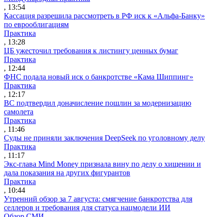
, 13:54
Кассация разрешила рассмотреть в РФ иск к «Альфа-Банку»
по еврооблигациям
Практика
, 13:28
ЦБ ужесточил требования к листингу ценных бумаг
Практика
, 12:44
ФНС подала новый иск о банкротстве «Кама Шиппинг»
Практика
, 12:17
ВС подтвердил доначисление пошлин за модернизацию
самолета
Практика
, 11:46
Суды не приняли заключения DeepSeek по уголовному делу
Практика
, 11:17
Экс-глава Mind Money признала вину по делу о хищении и
дала показания на других фигурантов
Практика
, 10:44
Утренний обзор за 7 августа: смягчение банкротства для
селлеров и требования для статуса нацмодели ИИ
Обзор СМИ