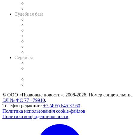
Сговоры на торгах
Авто
Судебная база
Картотека арбитражных дел
Решения арбитражных судов
Календарь рассмотрения арбитражных дел
Досье судей
Информация о судах
RSS лента новостей
Вакансии для юристов
Сервисы
Справочно-правовая система
Casebook: мониторинг дел
и компаний
Caselook: поиск и анализ практики
CASE.ONE: управление юридической службой
© ООО «Правовые новости». 2008-2026.
Номер свидетельства
ЭЛ № ФС 77 - 79910
.
Телефон редакции:
+7 (495) 645 37 60
Политика использования cookie-файлов
Политика конфиденциальности