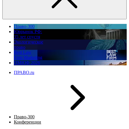
Право-300
Юррынок РФ:
35 лет спустя
Экологическое
право
Best Law
Firm Marketing
ПМЮФ 2026
ПРАВО.ru
Право-300
Конференции