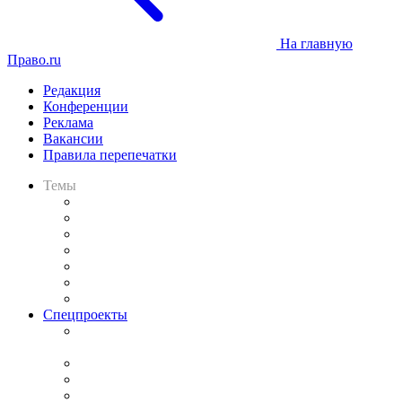
На главную
Право.ru
Редакция
Конференции
Реклама
Вакансии
Правила перепечатки
Темы
Практика
Законодательство
Процесс
Исследования
Рынок юридических услуг
Юридическое сообщество
Важнейшие правовые темы в прессе
Спецпроекты
Подкаст «В здравом уме
и твёрдой памяти»
Legal Design
Банкротная панорама
Советы для литигаторов