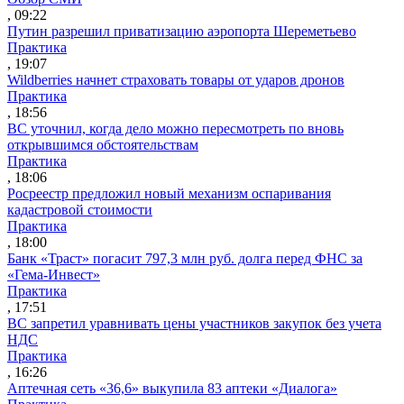
, 09:22
Путин разрешил приватизацию аэропорта Шереметьево
Практика
, 19:07
Wildberries начнет страховать товары от ударов дронов
Практика
, 18:56
ВС уточнил, когда дело можно пересмотреть по вновь
открывшимся обстоятельствам
Практика
, 18:06
Росреестр предложил новый механизм оспаривания
кадастровой стоимости
Практика
, 18:00
Банк «Траст» погасит 797,3 млн руб. долга перед ФНС за
«Гема-Инвест»
Практика
, 17:51
ВС запретил уравнивать цены участников закупок без учета
НДС
Практика
, 16:26
Аптечная сеть «36,6» выкупила 83 аптеки «Диалога»