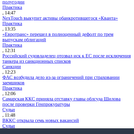
полугодии
Практика
, 14:47
NexTouch выкупит активы обанкротившегося «Кванта»
Практика
, 13:35
«Евротранс» перешел в полноценный дефолт по трем
выпускам облигаций
Практика
, 12:31
Российский судовладелец отозвал иск к ЕС после исключения
танкера из санкционных списков
Санкции
, 12:23
ФАС возбудила дело из-за ограничений при страховании
заемщиков
Практика
, 12:06
Самарская ККС приняла отставку главы облсуда Шилова
после проверки Генпрокуратуры
Судьи
, 11:48
ВККС открыла семь новых вакансий
Судьи
, 11:28