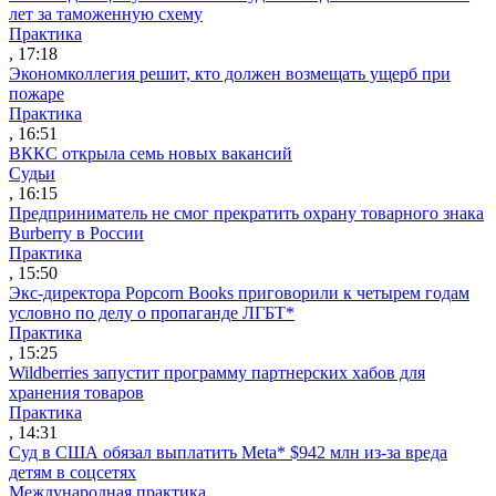
лет за таможенную схему
Практика
, 17:18
Экономколлегия решит, кто должен возмещать ущерб при
пожаре
Практика
, 16:51
ВККС открыла семь новых вакансий
Судьи
, 16:15
Предприниматель не смог прекратить охрану товарного знака
Burberry в России
Практика
, 15:50
Экс-директора Popcorn Books приговорили к четырем годам
условно по делу о пропаганде ЛГБТ*
Практика
, 15:25
Wildberries запустит программу партнерских хабов для
хранения товаров
Практика
, 14:31
Суд в США обязал выплатить Meta* $942 млн из-за вреда
детям в соцсетях
Международная практика