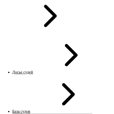
Досье судей
База судов