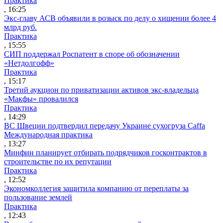
Практика
, 16:25
Экс-главу АСВ объявили в розыск по делу о хищении более 4
млрд руб.
Практика
, 15:55
СИП поддержал Роспатент в споре об обозначении
«Нетдолгофф»
Практика
, 15:17
Третий аукцион по приватизации активов экс-владельца
«Макфы» провалился
Практика
, 14:29
ВС Швеции подтвердил передачу Украине сухогруза Caffa
Международная практика
, 13:27
Минфин планирует отбирать подрядчиков госконтрактов в
строительстве по их репутации
Практика
, 12:52
Экономколлегия защитила компанию от переплаты за
пользование землей
Практика
, 12:43