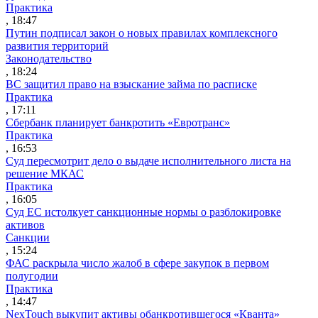
Практика
, 18:47
Путин подписал закон о новых правилах комплексного
развития территорий
Законодательство
, 18:24
ВС защитил право на взыскание займа по расписке
Практика
, 17:11
Сбербанк планирует банкротить «Евротранс»
Практика
, 16:53
Суд пересмотрит дело о выдаче исполнительного листа на
решение МКАС
Практика
, 16:05
Суд ЕС истолкует санкционные нормы о разблокировке
активов
Санкции
, 15:24
ФАС раскрыла число жалоб в сфере закупок в первом
полугодии
Практика
, 14:47
NexTouch выкупит активы обанкротившегося «Кванта»