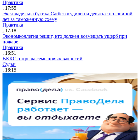
Практика
, 17:55
Экс-владельца бутика Cartier осудили на девять с половиной
лет за таможенную схему
Практика
, 17:18
Экономколлегия решит, кто должен возмещать ущерб при
пожаре
Практика
, 16:51
ВККС открыла семь новых вакансий
Судьи
, 16:15