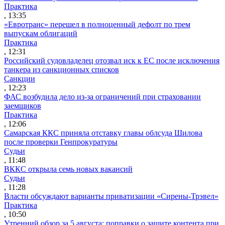
Практика
, 13:35
«Евротранс» перешел в полноценный дефолт по трем
выпускам облигаций
Практика
, 12:31
Российский судовладелец отозвал иск к ЕС после исключения
танкера из санкционных списков
Санкции
, 12:23
ФАС возбудила дело из-за ограничений при страховании
заемщиков
Практика
, 12:06
Самарская ККС приняла отставку главы облсуда Шилова
после проверки Генпрокуратуры
Судьи
, 11:48
ВККС открыла семь новых вакансий
Судьи
, 11:28
Власти обсуждают варианты приватизации «Сирены-Трэвел»
Практика
, 10:50
Утренний обзор за 5 августа: поправки о защите контента при