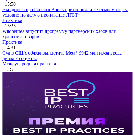
, 15:50
Экс-директора Popcorn Books приговорили к четырем годам
условно по делу о пропаганде ЛГБТ*
Практика
, 15:25
Wildberries запустит программу партнерских хабов для
хранения товаров
Практика
, 14:31
Суд в США обязал выплатить Meta* $942 млн из-за вреда
детям в соцсетях
Международная практика
, 13:54