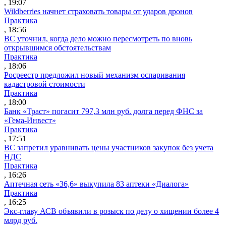
, 19:07
Wildberries начнет страховать товары от ударов дронов
Практика
, 18:56
ВС уточнил, когда дело можно пересмотреть по вновь
открывшимся обстоятельствам
Практика
, 18:06
Росреестр предложил новый механизм оспаривания
кадастровой стоимости
Практика
, 18:00
Банк «Траст» погасит 797,3 млн руб. долга перед ФНС за
«Гема-Инвест»
Практика
, 17:51
ВС запретил уравнивать цены участников закупок без учета
НДС
Практика
, 16:26
Аптечная сеть «36,6» выкупила 83 аптеки «Диалога»
Практика
, 16:25
Экс-главу АСВ объявили в розыск по делу о хищении более 4
млрд руб.