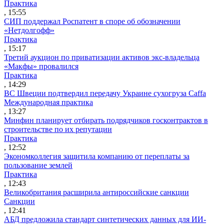
Практика
, 15:55
СИП поддержал Роспатент в споре об обозначении
«Нетдолгофф»
Практика
, 15:17
Третий аукцион по приватизации активов экс-владельца
«Макфы» провалился
Практика
, 14:29
ВС Швеции подтвердил передачу Украине сухогруза Caffa
Международная практика
, 13:27
Минфин планирует отбирать подрядчиков госконтрактов в
строительстве по их репутации
Практика
, 12:52
Экономколлегия защитила компанию от переплаты за
пользование землей
Практика
, 12:43
Великобритания расширила антироссийские санкции
Санкции
, 12:41
АБД предложила стандарт синтетических данных для ИИ-