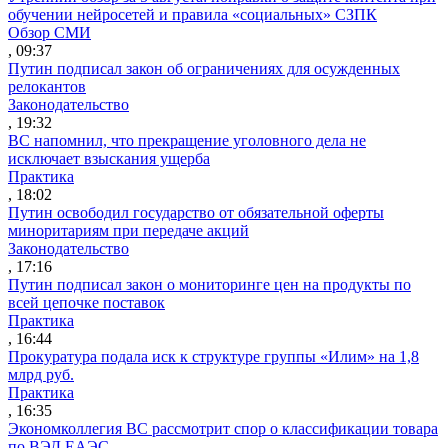
обучении нейросетей и правила «социальных» СЗПК
Обзор СМИ
, 09:37
Путин подписал закон об ограничениях для осужденных
релокантов
Законодательство
, 19:32
ВС напомнил, что прекращение уголовного дела не
исключает взыскания ущерба
Практика
, 18:02
Путин освободил государство от обязательной оферты
миноритариям при передаче акций
Законодательство
, 17:16
Путин подписал закон о мониторинге цен на продукты по
всей цепочке поставок
Практика
, 16:44
Прокуратура подала иск к структуре группы «Илим» на 1,8
млрд руб.
Практика
, 16:35
Экономколлегия ВС рассмотрит спор о классификации товара
по ВЭД ЕАЭС