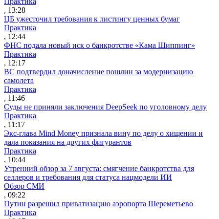
Практика
, 13:28
ЦБ ужесточил требования к листингу ценных бумаг
Практика
, 12:44
ФНС подала новый иск о банкротстве «Кама Шиппинг»
Практика
, 12:17
ВС подтвердил доначисление пошлин за модернизацию
самолета
Практика
, 11:46
Суды не приняли заключения DeepSeek по уголовному делу
Практика
, 11:17
Экс-глава Mind Money признала вину по делу о хищении и
дала показания на других фигурантов
Практика
, 10:44
Утренний обзор за 7 августа: смягчение банкротства для
селлеров и требования для статуса нацмодели ИИ
Обзор СМИ
, 09:22
Путин разрешил приватизацию аэропорта Шереметьево
Практика