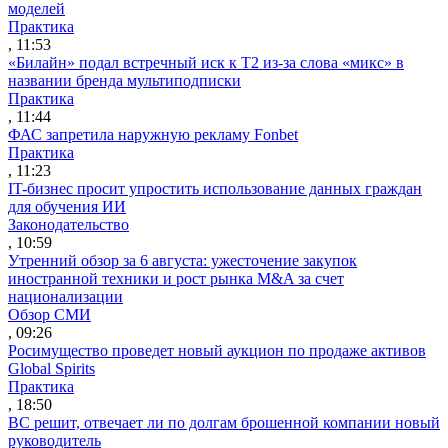
моделей
Практика
, 11:53
«Билайн» подал встречный иск к Т2 из-за слова «микс» в
названии бренда мультиподписки
Практика
, 11:44
ФАС запретила наружную рекламу Fonbet
Практика
, 11:23
IT-бизнес просит упростить использование данных граждан
для обучения ИИ
Законодательство
, 10:59
Утренний обзор за 6 августа: ужесточение закупок
иностранной техники и рост рынка M&A за счет
национализации
Обзор СМИ
, 09:26
Росимущество проведет новый аукцион по продаже активов
Global Spirits
Практика
, 18:50
ВС решит, отвечает ли по долгам брошенной компании новый
руководитель