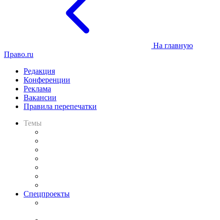
На главную
Право.ru
Редакция
Конференции
Реклама
Вакансии
Правила перепечатки
Темы
Практика
Законодательство
Процесс
Исследования
Рынок юридических услуг
Юридическое сообщество
Важнейшие правовые темы в прессе
Спецпроекты
Подкаст «В здравом уме
и твёрдой памяти»