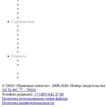
Legal Design
Банкротная панорама
Советы для литигаторов
Сговоры на торгах
Авто
Судебная база
Картотека арбитражных дел
Решения арбитражных судов
Календарь рассмотрения арбитражных дел
Досье судей
Информация о судах
RSS лента новостей
Вакансии для юристов
Сервисы
Справочно-правовая система
Casebook: мониторинг дел
и компаний
Caselook: поиск и анализ практики
CASE.ONE: управление юридической службой
© ООО «Правовые новости». 2008-2026.
Номер свидетельства
ЭЛ № ФС 77 - 79910
.
Телефон редакции:
+7 (495) 645 37 60
Политика использования cookie-файлов
Политика конфиденциальности