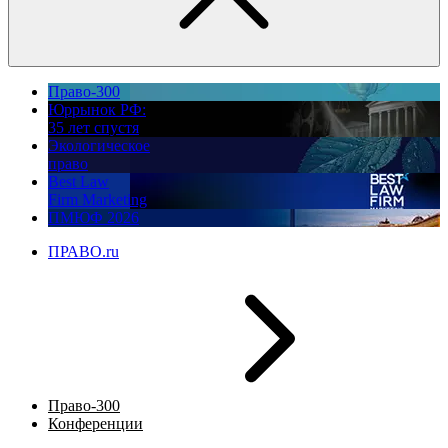
Право-300
Юррынок РФ:
35 лет спустя
Экологическое
право
Best Law
Firm Marketing
ПМЮФ 2026
ПРАВО.ru
Право-300
Конференции