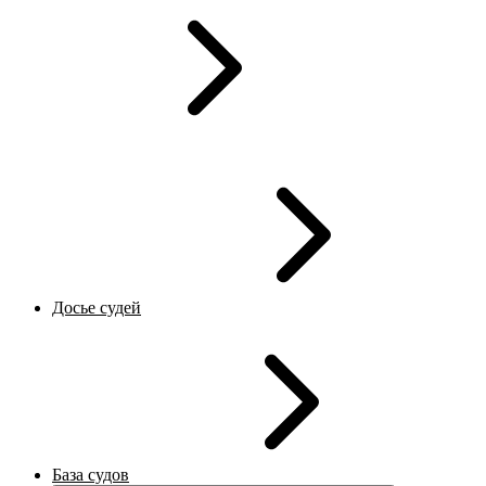
Досье судей
База судов