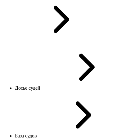
Досье судей
База судов