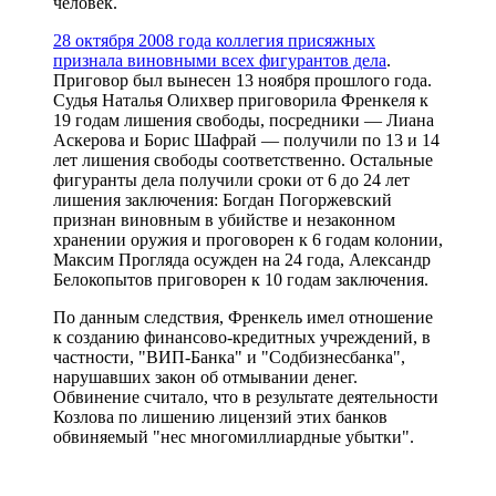
человек.
28 октября 2008 года коллегия присяжных
признала виновными всех фигурантов дела
.
Приговор был вынесен 13 ноября прошлого года.
Судья Наталья Олихвер приговорила Френкеля к
19 годам лишения свободы, посредники — Лиана
Аскерова и Борис Шафрай — получили по 13 и 14
лет лишения свободы соответственно. Остальные
фигуранты дела получили сроки от 6 до 24 лет
лишения заключения: Богдан Погоржевский
признан виновным в убийстве и незаконном
хранении оружия и проговорен к 6 годам колонии,
Максим Прогляда осужден на 24 года, Александр
Белокопытов приговорен к 10 годам заключения.
По данным следствия, Френкель имел отношение
к созданию финансово-кредитных учреждений, в
частности, "ВИП-Банка" и "Содбизнесбанка",
нарушавших закон об отмывании денег.
Обвинение считало, что в результате деятельности
Козлова по лишению лицензий этих банков
обвиняемый "нес многомиллиардные убытки".