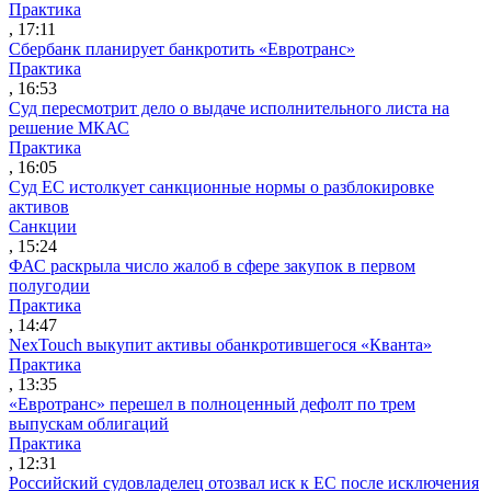
Практика
, 17:11
Сбербанк планирует банкротить «Евротранс»
Практика
, 16:53
Суд пересмотрит дело о выдаче исполнительного листа на
решение МКАС
Практика
, 16:05
Суд ЕС истолкует санкционные нормы о разблокировке
активов
Санкции
, 15:24
ФАС раскрыла число жалоб в сфере закупок в первом
полугодии
Практика
, 14:47
NexTouch выкупит активы обанкротившегося «Кванта»
Практика
, 13:35
«Евротранс» перешел в полноценный дефолт по трем
выпускам облигаций
Практика
, 12:31
Российский судовладелец отозвал иск к ЕС после исключения