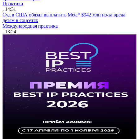
Практика
, 14:31
Суд в США обязал выплатить Meta* $942 млн из-за вреда
детям в соцсетях
Международная практика
, 13:54