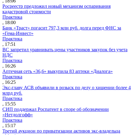
, 18:06
Росреестр предложил новый механизм оспаривания
кадастровой стоимости
Практика
, 18:00
Банк «Траст» погасит 797,3 млн руб. долга перед ФНС за
«Гема-Инвест»
Практика
, 17:51
ВС запретил уравнивать цены участников закупок без учета
НДС
Практика
, 16:26
Аптечная сеть «36,6» выкупила 83 аптеки «Диалога»
Практика
, 16:25
Экс-главу АСВ объявили в розыск по делу о хищении более 4
млрд руб.
Практика
, 15:55
СИП поддержал Роспатент в споре об обозначении
«Нетдолгофф»
Практика
, 15:17
Третий аукцион по приватизации активов экс-владельца