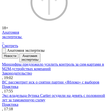
18+
Анатомия
экспертизы
Смотреть
Анатомия экспертизы
Новости
Анатомия
экспертизы
Минцифры предложило усилить контроль за сим-картами в
M2M-устройствах компаний
Законодательство
, 19:02
ВС рассмотрит иск о снятии партии «Яблоко» с выборов
Практика
, 17:55
Экс-владельца бутика Cartier осудили на девять с половиной
лет за таможенную схему
Практика
, 17:18