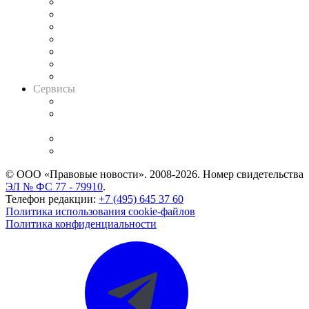
Картотека арбитражных дел
Решения арбитражных судов
Календарь рассмотрения арбитражных дел
Досье судей
Информация о судах
RSS лента новостей
Вакансии для юристов
Сервисы
Справочно-правовая система
Casebook: мониторинг дел
и компаний
Caselook: поиск и анализ практики
CASE.ONE: управление юридической службой
© ООО «Правовые новости». 2008-2026.
Номер свидетельства
ЭЛ № ФС 77 - 79910
.
Телефон редакции:
+7 (495) 645 37 60
Политика использования cookie-файлов
Политика конфиденциальности