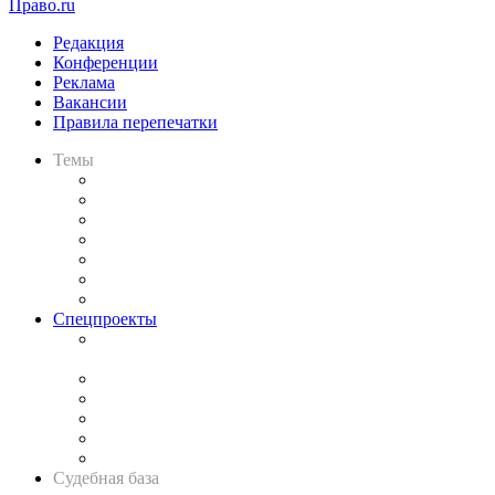
Право.ru
Редакция
Конференции
Реклама
Вакансии
Правила перепечатки
Темы
Практика
Законодательство
Процесс
Исследования
Рынок юридических услуг
Юридическое сообщество
Важнейшие правовые темы в прессе
Спецпроекты
Подкаст «В здравом уме
и твёрдой памяти»
Legal Design
Банкротная панорама
Советы для литигаторов
Сговоры на торгах
Авто
Судебная база