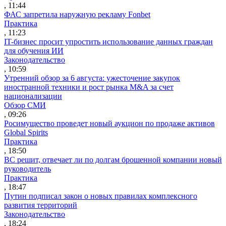
, 11:44
ФАС запретила наружную рекламу Fonbet
Практика
, 11:23
IT-бизнес просит упростить использование данных граждан
для обучения ИИ
Законодательство
, 10:59
Утренний обзор за 6 августа: ужесточение закупок
иностранной техники и рост рынка M&A за счет
национализации
Обзор СМИ
, 09:26
Росимущество проведет новый аукцион по продаже активов
Global Spirits
Практика
, 18:50
ВС решит, отвечает ли по долгам брошенной компании новый
руководитель
Практика
, 18:47
Путин подписал закон о новых правилах комплексного
развития территорий
Законодательство
, 18:24