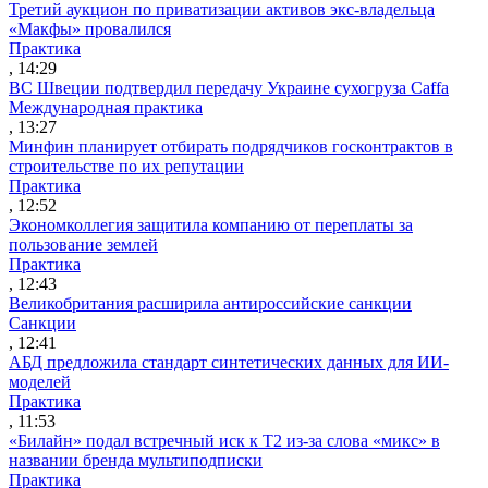
Третий аукцион по приватизации активов экс-владельца
«Макфы» провалился
Практика
, 14:29
ВС Швеции подтвердил передачу Украине сухогруза Caffa
Международная практика
, 13:27
Минфин планирует отбирать подрядчиков госконтрактов в
строительстве по их репутации
Практика
, 12:52
Экономколлегия защитила компанию от переплаты за
пользование землей
Практика
, 12:43
Великобритания расширила антироссийские санкции
Санкции
, 12:41
АБД предложила стандарт синтетических данных для ИИ-
моделей
Практика
, 11:53
«Билайн» подал встречный иск к Т2 из-за слова «микс» в
названии бренда мультиподписки
Практика