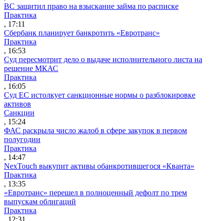
ВС защитил право на взыскание займа по расписке
Практика
, 17:11
Сбербанк планирует банкротить «Евротранс»
Практика
, 16:53
Суд пересмотрит дело о выдаче исполнительного листа на
решение МКАС
Практика
, 16:05
Суд ЕС истолкует санкционные нормы о разблокировке
активов
Санкции
, 15:24
ФАС раскрыла число жалоб в сфере закупок в первом
полугодии
Практика
, 14:47
NexTouch выкупит активы обанкротившегося «Кванта»
Практика
, 13:35
«Евротранс» перешел в полноценный дефолт по трем
выпускам облигаций
Практика
, 12:31