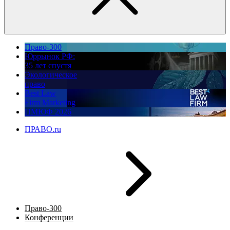
Право-300
Юррынок РФ:
35 лет спустя
Экологическое
право
Best Law
Firm Marketing
ПМЮФ 2026
ПРАВО.ru
Право-300
Конференции