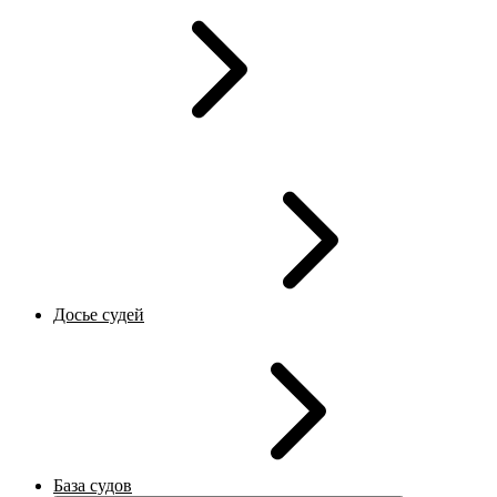
Досье судей
База судов