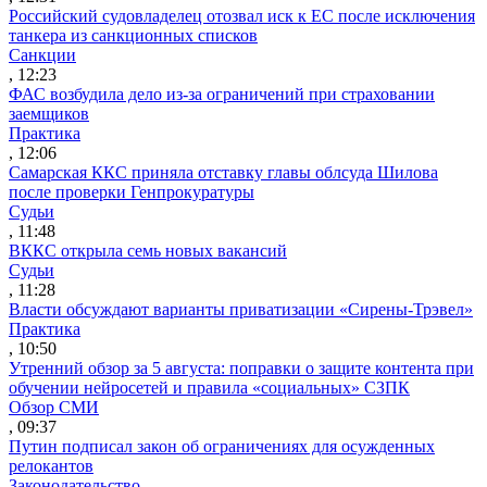
Российский судовладелец отозвал иск к ЕС после исключения
танкера из санкционных списков
Санкции
, 12:23
ФАС возбудила дело из-за ограничений при страховании
заемщиков
Практика
, 12:06
Самарская ККС приняла отставку главы облсуда Шилова
после проверки Генпрокуратуры
Судьи
, 11:48
ВККС открыла семь новых вакансий
Судьи
, 11:28
Власти обсуждают варианты приватизации «Сирены-Трэвел»
Практика
, 10:50
Утренний обзор за 5 августа: поправки о защите контента при
обучении нейросетей и правила «социальных» СЗПК
Обзор СМИ
, 09:37
Путин подписал закон об ограничениях для осужденных
релокантов
Законодательство