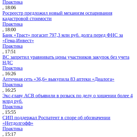
Практика
, 18:06
Росреестр предложил новый механизм оспаривания
кадастровой стоимости
Практика
, 18:00
Банк «Траст» погасит 797,3 млн руб. долга перед ФНС за
«Гема-Инвест»
Практика
, 17:51
ВС запретил уравнивать цены участников закупок без учета
НДС
Практика
, 16:26
Аптечная сеть «36,6» выкупила 83 аптеки «Диалога»
Практика
, 16:25
Экс-главу АСВ объявили в розыск по делу о хищении более 4
млрд руб.
Практика
, 15:55
СИП поддержал Роспатент в споре об обозначении
«Нетдолгофф»
Практика
, 15:17