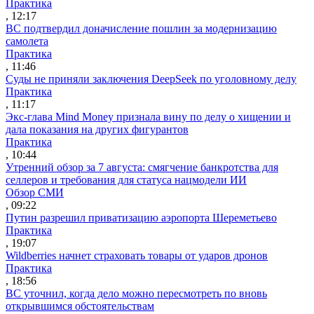
Практика
, 12:17
ВС подтвердил доначисление пошлин за модернизацию
самолета
Практика
, 11:46
Суды не приняли заключения DeepSeek по уголовному делу
Практика
, 11:17
Экс-глава Mind Money признала вину по делу о хищении и
дала показания на других фигурантов
Практика
, 10:44
Утренний обзор за 7 августа: смягчение банкротства для
селлеров и требования для статуса нацмодели ИИ
Обзор СМИ
, 09:22
Путин разрешил приватизацию аэропорта Шереметьево
Практика
, 19:07
Wildberries начнет страховать товары от ударов дронов
Практика
, 18:56
ВС уточнил, когда дело можно пересмотреть по вновь
открывшимся обстоятельствам