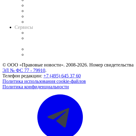
Досье судей
Информация о судах
RSS лента новостей
Вакансии для юристов
Сервисы
Справочно-правовая система
Casebook: мониторинг дел
и компаний
Caselook: поиск и анализ практики
CASE.ONE: управление юридической службой
© ООО «Правовые новости». 2008-2026.
Номер свидетельства
ЭЛ № ФС 77 - 79910
.
Телефон редакции:
+7 (495) 645 37 60
Политика использования cookie-файлов
Политика конфиденциальности