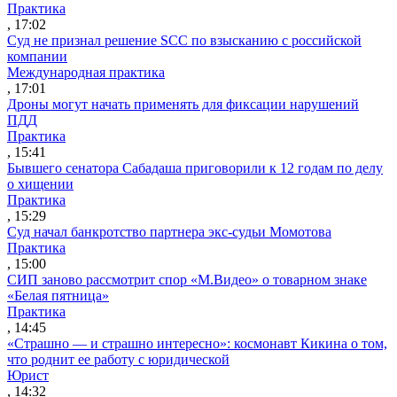
Практика
, 17:02
Суд не признал решение SCC по взысканию с российской
компании
Международная практика
, 17:01
Дроны могут начать применять для фиксации нарушений
ПДД
Практика
, 15:41
Бывшего сенатора Сабадаша приговорили к 12 годам по делу
о хищении
Практика
, 15:29
Суд начал банкротство партнера экс-судьи Момотова
Практика
, 15:00
СИП заново рассмотрит спор «М.Видео» о товарном знаке
«Белая пятница»
Практика
, 14:45
«Страшно — и страшно интересно»: космонавт Кикина о том,
что роднит ее работу с юридической
Юрист
, 14:32