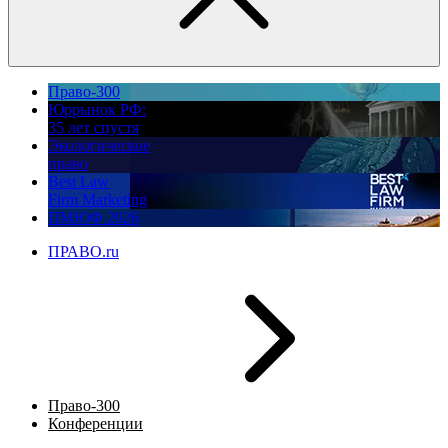
Право-300
Юррынок РФ:
35 лет спустя
Экологическое
право
Best Law
Firm Marketing
ПМЮФ 2026
ПРАВО.ru
Право-300
Конференции