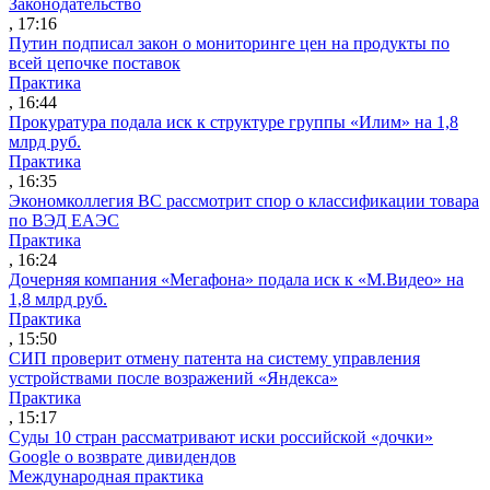
Законодательство
, 17:16
Путин подписал закон о мониторинге цен на продукты по
всей цепочке поставок
Практика
, 16:44
Прокуратура подала иск к структуре группы «Илим» на 1,8
млрд руб.
Практика
, 16:35
Экономколлегия ВС рассмотрит спор о классификации товара
по ВЭД ЕАЭС
Практика
, 16:24
Дочерняя компания «Мегафона» подала иск к «М.Видео» на
1,8 млрд руб.
Практика
, 15:50
СИП проверит отмену патента на систему управления
устройствами после возражений «Яндекса»
Практика
, 15:17
Суды 10 стран рассматривают иски российской «дочки»
Google о возврате дивидендов
Международная практика