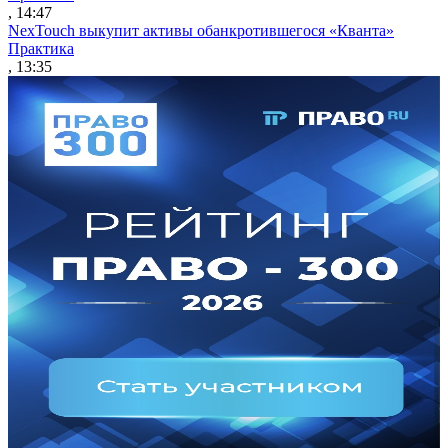
, 14:47
NexTouch выкупит активы обанкротившегося «Кванта»
Практика
, 13:35