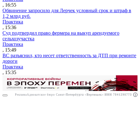
, 16:55
Обвинение запросило для Лерчек условный срок и штраф в
1,2 млрд руб.
Практика
, 15:36
Суд подтвердил право фермера на выкуп арендуемого
сельхозучастка
Практика
, 15:49
ВС разъяснил, кто несет ответственность за ДТП при ремонте
дороги
Практика
, 15:35
Реклама
Адвокатское бюро Санкт-Петербурга «Вертикаль» ИНН 7841290773
Реклама
ООО "Право.ру" ИНН: 7704835288