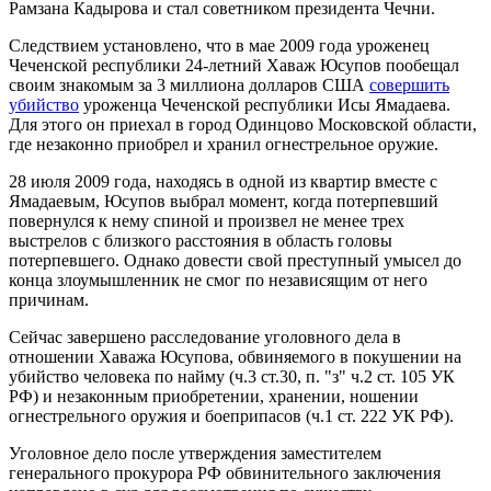
Рамзана Кадырова и стал советником президента Чечни.
Следствием установлено, что в мае 2009 года уроженец
Чеченской республики 24-летний Хаваж Юсупов пообещал
своим знакомым за 3 миллиона долларов США
совершить
убийство
уроженца Чеченской республики Исы Ямадаева.
Для этого он приехал в город Одинцово Московской области,
где незаконно приобрел и хранил огнестрельное оружие.
28 июля 2009 года, находясь в одной из квартир вместе с
Ямадаевым, Юсупов выбрал момент, когда потерпевший
повернулся к нему спиной и произвел не менее трех
выстрелов с близкого расстояния в область головы
потерпевшего. Однако довести свой преступный умысел до
конца злоумышленник не смог по независящим от него
причинам.
Сейчас завершено расследование уголовного дела в
отношении Хаважа Юсупова, обвиняемого в покушении на
убийство человека по найму (ч.3 ст.30, п. "з" ч.2 ст. 105 УК
РФ) и незаконным приобретении, хранении, ношении
огнестрельного оружия и боеприпасов (ч.1 ст. 222 УК РФ).
Уголовное дело после утверждения заместителем
генерального прокурора РФ обвинительного заключения