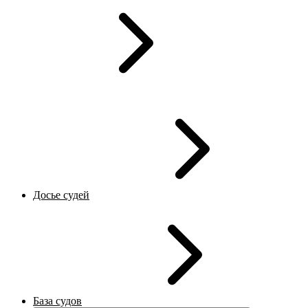
Досье судей
База судов