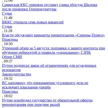
, 12:06
Самарская ККС приняла отставку главы облсуда Шилова
после проверки Генпрокуратуры
Судьи
, 11:48
ВККС открыла семь новых вакансий
Судьи
, 11:28
Власти обсуждают варианты приватизации «Сирены-Трэвел»
Практика
, 10:50
Утренний обзор за 5 августа: поправки о защите контента при
обучении нейросетей и правила «социальных» СЗПК
Обзор СМИ
, 09:37
Путин подписал закон об ограничениях для осужденных
релокантов
Законодательство
, 19:32
ВС напомнил, что прекращение уголовного дела не
исключает взыскания ущерба
Практика
, 18:02
Путин освободил государство от обязательной оферты
миноритариям при передаче акций