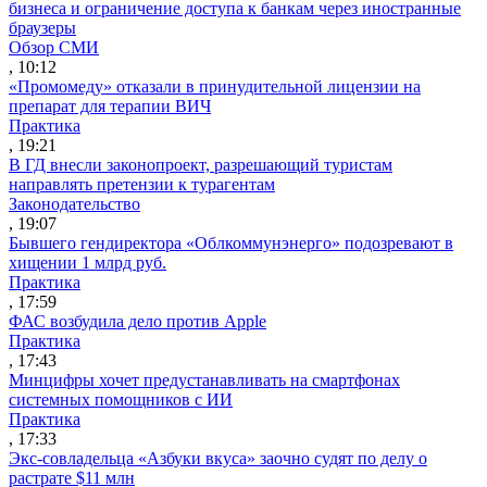
бизнеса и ограничение доступа к банкам через иностранные
браузеры
Обзор СМИ
, 10:12
«Промомеду» отказали в принудительной лицензии на
препарат для терапии ВИЧ
Практика
, 19:21
В ГД внесли законопроект, разрешающий туристам
направлять претензии к турагентам
Законодательство
, 19:07
Бывшего гендиректора «Облкоммунэнерго» подозревают в
хищении 1 млрд руб.
Практика
, 17:59
ФАС возбудила дело против Apple
Практика
, 17:43
Минцифры хочет предустанавливать на смартфонах
системных помощников с ИИ
Практика
, 17:33
Экс-совладельца «Азбуки вкуса» заочно судят по делу о
растрате $11 млн