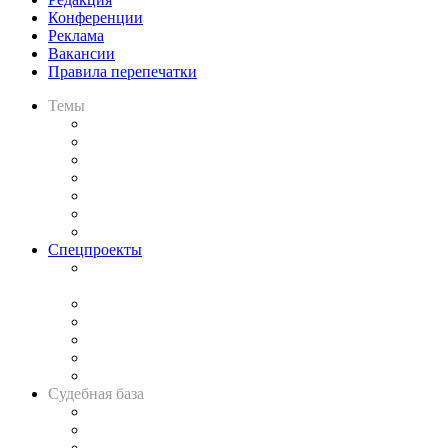
Конференции
Реклама
Вакансии
Правила перепечатки
Темы
Практика
Законодательство
Процесс
Исследования
Рынок юридических услуг
Юридическое сообщество
Важнейшие правовые темы в прессе
Спецпроекты
Подкаст «В здравом уме
и твёрдой памяти»
Legal Design
Банкротная панорама
Советы для литигаторов
Сговоры на торгах
Авто
Судебная база
Картотека арбитражных дел
Решения арбитражных судов
Календарь рассмотрения арбитражных дел