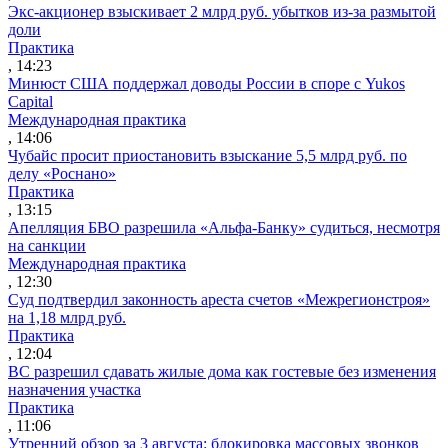
Экс-акционер взыскивает 2 млрд руб. убытков из-за размытой
доли
Практика
, 14:23
Минюст США поддержал доводы России в споре с Yukos
Capital
Международная практика
, 14:06
Чубайс просит приостановить взыскание 5,5 млрд руб. по
делу «Роснано»
Практика
, 13:15
Апелляция БВО разрешила «Альфа-Банку» судиться, несмотря
на санкции
Международная практика
, 12:30
Суд подтвердил законность ареста счетов «Межрегионстроя»
на 1,18 млрд руб.
Практика
, 12:04
ВС разрешил сдавать жилые дома как гостевые без изменения
назначения участка
Практика
, 11:06
Утренний обзор за 3 августа: блокировка массовых звонков