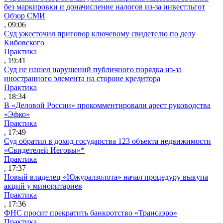
без маркировки и доначисление налогов из-за инвестльгот
Обзор СМИ
, 09:06
Суд ужесточил приговор ключевому свидетелю по делу
Кибовского
Практика
, 19:41
Суд не нашел нарушений публичного порядка из-за
иностранного элемента на стороне кредитора
Практика
, 18:34
В «Деловой России» прокомментировали арест руководства
«Эфко»
Практика
, 17:49
Суд обратил в доход государства 123 объекта недвижимости
«Свидетелей Иеговы»*
Практика
, 17:37
Новый владелец «Южуралзолота» начал процедуру выкупа
акций у миноритариев
Практика
, 17:36
ФНС просит прекратить банкротство «Трансаэро»
Практика