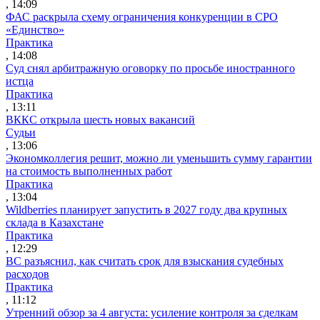
, 14:09
ФАС раскрыла схему ограничения конкуренции в СРО
«Единство»
Практика
, 14:08
Суд снял арбитражную оговорку по просьбе иностранного
истца
Практика
, 13:11
ВККС открыла шесть новых вакансий
Судьи
, 13:06
Экономколлегия решит, можно ли уменьшить сумму гарантии
на стоимость выполненных работ
Практика
, 13:04
Wildberries планирует запустить в 2027 году два крупных
склада в Казахстане
Практика
, 12:29
ВС разъяснил, как считать срок для взыскания судебных
расходов
Практика
, 11:12
Утренний обзор за 4 августа: усиление контроля за сделкам