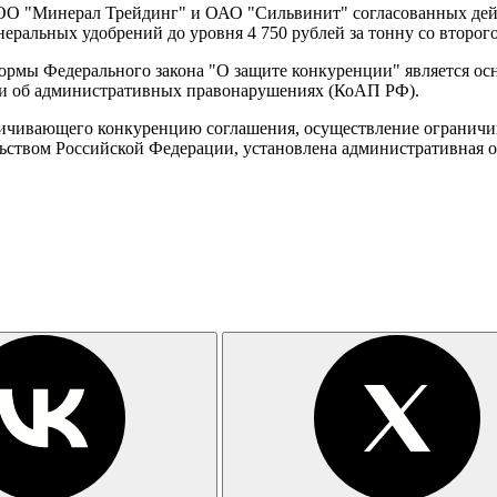
ОО "Минерал Трейдинг" и ОАО "Сильвинит" согласованных дей
ральных удобрений до уровня 4 750 рублей за тонну со второго
рмы Федерального закона "О защите конкуренции" является ос
ии об административных правонарушениях (КоАП РФ).
раничивающего конкуренцию соглашения, осуществление ограни
ьством Российской Федерации, установлена административная о