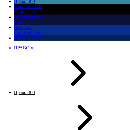
Право-300
Юррынок РФ:
35 лет спустя
Экологическое
право
Best Law
Firm Marketing
ПМЮФ 2026
ПРАВО.ru
Право-300