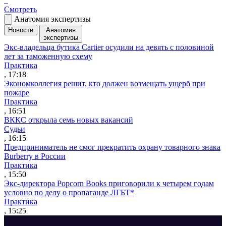
Смотреть
Анатомия экспертизы
Новости
Анатомия
экспертизы
Экс-владельца бутика Cartier осудили на девять с половиной
лет за таможенную схему
Практика
, 17:18
Экономколлегия решит, кто должен возмещать ущерб при
пожаре
Практика
, 16:51
ВККС открыла семь новых вакансий
Судьи
, 16:15
Предприниматель не смог прекратить охрану товарного знака
Burberry в России
Практика
, 15:50
Экс-директора Popcorn Books приговорили к четырем годам
условно по делу о пропаганде ЛГБТ*
Практика
, 15:25