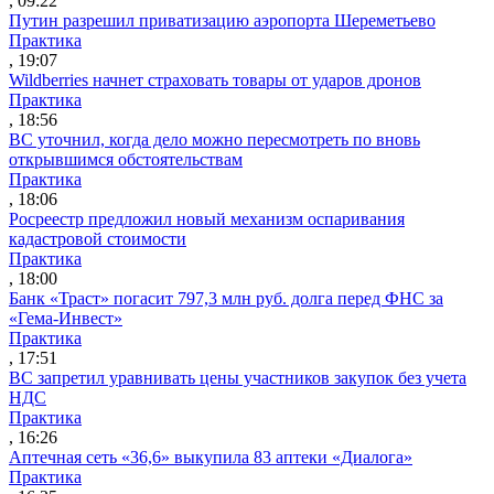
, 09:22
Путин разрешил приватизацию аэропорта Шереметьево
Практика
, 19:07
Wildberries начнет страховать товары от ударов дронов
Практика
, 18:56
ВС уточнил, когда дело можно пересмотреть по вновь
открывшимся обстоятельствам
Практика
, 18:06
Росреестр предложил новый механизм оспаривания
кадастровой стоимости
Практика
, 18:00
Банк «Траст» погасит 797,3 млн руб. долга перед ФНС за
«Гема-Инвест»
Практика
, 17:51
ВС запретил уравнивать цены участников закупок без учета
НДС
Практика
, 16:26
Аптечная сеть «36,6» выкупила 83 аптеки «Диалога»
Практика