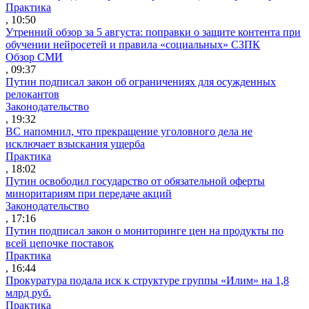
Практика
, 10:50
Утренний обзор за 5 августа: поправки о защите контента при
обучении нейросетей и правила «социальных» СЗПК
Обзор СМИ
, 09:37
Путин подписал закон об ограничениях для осужденных
релокантов
Законодательство
, 19:32
ВС напомнил, что прекращение уголовного дела не
исключает взыскания ущерба
Практика
, 18:02
Путин освободил государство от обязательной оферты
миноритариям при передаче акций
Законодательство
, 17:16
Путин подписал закон о мониторинге цен на продукты по
всей цепочке поставок
Практика
, 16:44
Прокуратура подала иск к структуре группы «Илим» на 1,8
млрд руб.
Практика