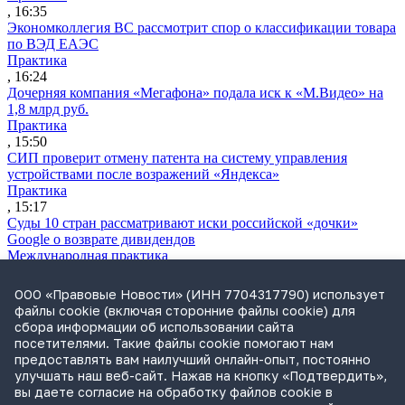
, 16:35
Экономколлегия ВС рассмотрит спор о классификации товара
по ВЭД ЕАЭС
Практика
, 16:24
Дочерняя компания «Мегафона» подала иск к «М.Видео» на
1,8 млрд руб.
Практика
, 15:50
СИП проверит отмену патента на систему управления
устройствами после возражений «Яндекса»
Практика
, 15:17
Суды 10 стран рассматривают иски российской «дочки»
Google о возврате дивидендов
Международная практика
, 14:09
ФАС раскрыла схему ограничения конкуренции в СРО
ООО «Правовые Новости» (ИНН 7704317790) использует
«Единство»
файлы cookie (включая сторонние файлы cookie) для
Практика
сбора информации об использовании сайта
, 14:08
посетителями. Такие файлы cookie помогают нам
Суд снял арбитражную оговорку по просьбе иностранного
предоставлять вам наилучший онлайн-опыт, постоянно
истца
улучшать наш веб-сайт. Нажав на кнопку «Подтвердить»,
Практика
вы даете согласие на обработку файлов cookie в
, 13:11