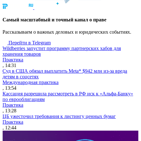
Cамый масштабный и точный канал о праве
Рассказываем о важных деловых и юридических событиях.
Перейти в Telegram
Wildberries запустит программу партнерских хабов для
хранения товаров
Практика
, 14:31
Суд в США обязал выплатить Meta* $942 млн из-за вреда
детям в соцсетях
Международная практика
, 13:54
Кассация разрешила рассмотреть в РФ иск к «Альфа-Банку»
по еврооблигациям
Практика
, 13:28
ЦБ ужесточил требования к листингу ценных бумаг
Практика
, 12:44