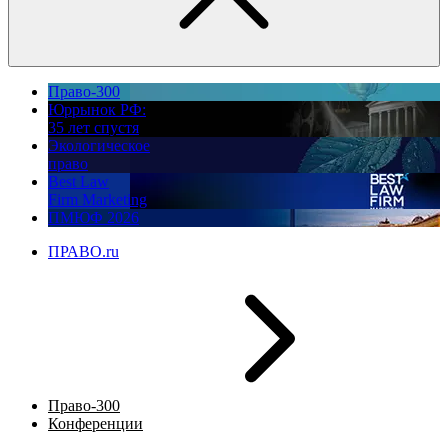
Право-300
Юррынок РФ:
35 лет спустя
Экологическое
право
Best Law
Firm Marketing
ПМЮФ 2026
ПРАВО.ru
Право-300
Конференции