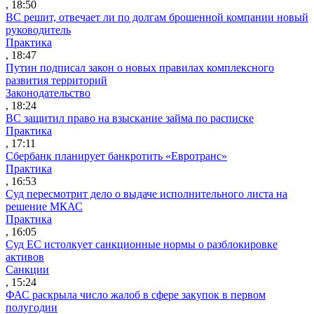
, 18:50
ВС решит, отвечает ли по долгам брошенной компании новый
руководитель
Практика
, 18:47
Путин подписал закон о новых правилах комплексного
развития территорий
Законодательство
, 18:24
ВС защитил право на взыскание займа по расписке
Практика
, 17:11
Сбербанк планирует банкротить «Евротранс»
Практика
, 16:53
Суд пересмотрит дело о выдаче исполнительного листа на
решение МКАС
Практика
, 16:05
Суд ЕС истолкует санкционные нормы о разблокировке
активов
Санкции
, 15:24
ФАС раскрыла число жалоб в сфере закупок в первом
полугодии