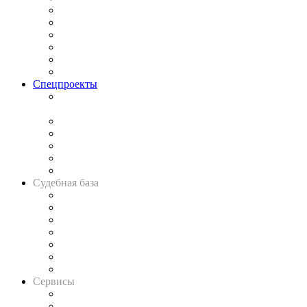
Законодательство
Процесс
Исследования
Рынок юридических услуг
Юридическое сообщество
Важнейшие правовые темы в прессе
Спецпроекты
Подкаст «В здравом уме
и твёрдой памяти»
Legal Design
Банкротная панорама
Советы для литигаторов
Сговоры на торгах
Авто
Судебная база
Картотека арбитражных дел
Решения арбитражных судов
Календарь рассмотрения арбитражных дел
Досье судей
Информация о судах
RSS лента новостей
Вакансии для юристов
Сервисы
Справочно-правовая система
Casebook: мониторинг дел