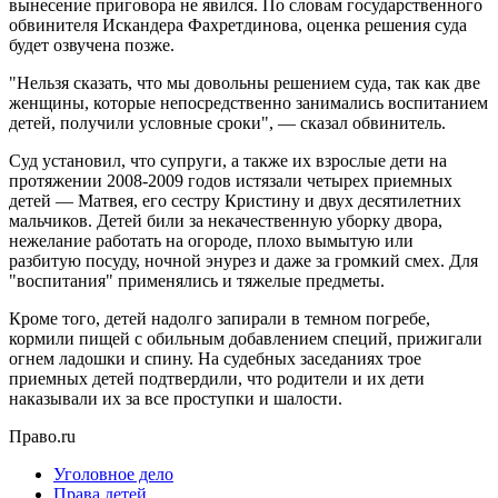
вынесение приговора не явился. По словам государственного
обвинителя Искандера Фахретдинова, оценка решения суда
будет озвучена позже.
"Нельзя сказать, что мы довольны решением суда, так как две
женщины, которые непосредственно занимались воспитанием
детей, получили условные сроки", — сказал обвинитель.
Суд установил, что супруги, а также их взрослые дети на
протяжении 2008-2009 годов истязали четырех приемных
детей — Матвея, его сестру Кристину и двух десятилетних
мальчиков. Детей били за некачественную уборку двора,
нежелание работать на огороде, плохо вымытую или
разбитую посуду, ночной энурез и даже за громкий смех. Для
"воспитания" применялись и тяжелые предметы.
Кроме того, детей надолго запирали в темном погребе,
кормили пищей с обильным добавлением специй, прижигали
огнем ладошки и спину. На судебных заседаниях трое
приемных детей подтвердили, что родители и их дети
наказывали их за все проступки и шалости.
Право.ru
Уголовное дело
Права детей