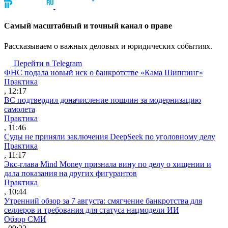
Cамый масштабный и точный канал о праве
Рассказываем о важных деловых и юридических событиях.
Перейти в Telegram
ФНС подала новый иск о банкротстве «Кама Шиппинг»
Практика
, 12:17
ВС подтвердил доначисление пошлин за модернизацию
самолета
Практика
, 11:46
Суды не приняли заключения DeepSeek по уголовному делу
Практика
, 11:17
Экс-глава Mind Money признала вину по делу о хищении и
дала показания на других фигурантов
Практика
, 10:44
Утренний обзор за 7 августа: смягчение банкротства для
селлеров и требования для статуса нацмодели ИИ
Обзор СМИ