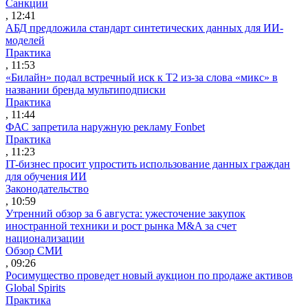
Санкции
, 12:41
АБД предложила стандарт синтетических данных для ИИ-
моделей
Практика
, 11:53
«Билайн» подал встречный иск к Т2 из-за слова «микс» в
названии бренда мультиподписки
Практика
, 11:44
ФАС запретила наружную рекламу Fonbet
Практика
, 11:23
IT-бизнес просит упростить использование данных граждан
для обучения ИИ
Законодательство
, 10:59
Утренний обзор за 6 августа: ужесточение закупок
иностранной техники и рост рынка M&A за счет
национализации
Обзор СМИ
, 09:26
Росимущество проведет новый аукцион по продаже активов
Global Spirits
Практика