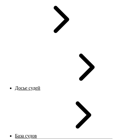
Досье судей
База судов