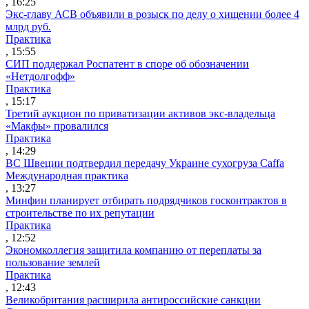
, 16:25
Экс-главу АСВ объявили в розыск по делу о хищении более 4
млрд руб.
Практика
, 15:55
СИП поддержал Роспатент в споре об обозначении
«Нетдолгофф»
Практика
, 15:17
Третий аукцион по приватизации активов экс-владельца
«Макфы» провалился
Практика
, 14:29
ВС Швеции подтвердил передачу Украине сухогруза Caffa
Международная практика
, 13:27
Минфин планирует отбирать подрядчиков госконтрактов в
строительстве по их репутации
Практика
, 12:52
Экономколлегия защитила компанию от переплаты за
пользование землей
Практика
, 12:43
Великобритания расширила антироссийские санкции