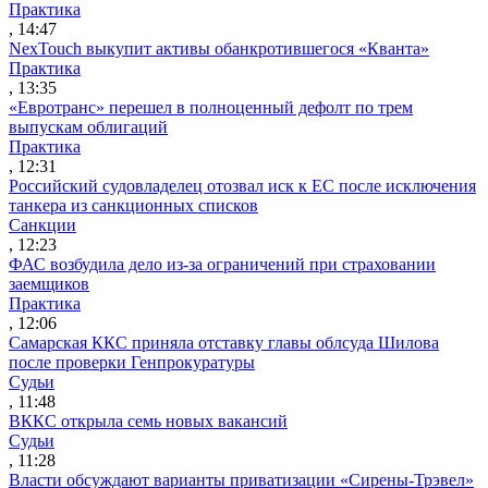
Практика
, 14:47
NexTouch выкупит активы обанкротившегося «Кванта»
Практика
, 13:35
«Евротранс» перешел в полноценный дефолт по трем
выпускам облигаций
Практика
, 12:31
Российский судовладелец отозвал иск к ЕС после исключения
танкера из санкционных списков
Санкции
, 12:23
ФАС возбудила дело из-за ограничений при страховании
заемщиков
Практика
, 12:06
Самарская ККС приняла отставку главы облсуда Шилова
после проверки Генпрокуратуры
Судьи
, 11:48
ВККС открыла семь новых вакансий
Судьи
, 11:28
Власти обсуждают варианты приватизации «Сирены-Трэвел»