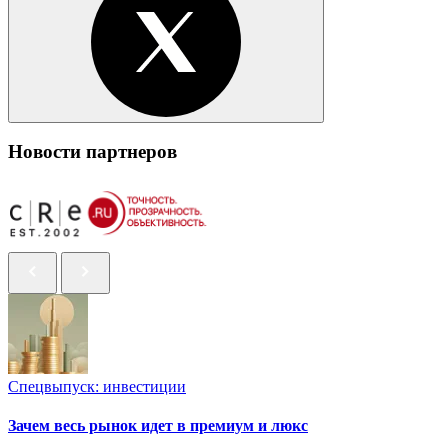
Новости партнеров
Спецвыпуск: инвестиции
Зачем весь рынок идет в премиум и люкс