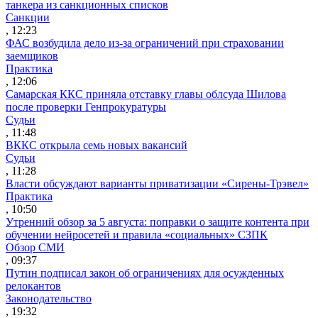
танкера из санкционных списков
Санкции
, 12:23
ФАС возбудила дело из-за ограничений при страховании
заемщиков
Практика
, 12:06
Самарская ККС приняла отставку главы облсуда Шилова
после проверки Генпрокуратуры
Судьи
, 11:48
ВККС открыла семь новых вакансий
Судьи
, 11:28
Власти обсуждают варианты приватизации «Сирены-Трэвел»
Практика
, 10:50
Утренний обзор за 5 августа: поправки о защите контента при
обучении нейросетей и правила «социальных» СЗПК
Обзор СМИ
, 09:37
Путин подписал закон об ограничениях для осужденных
релокантов
Законодательство
, 19:32