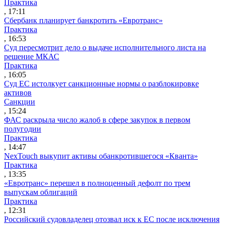
Практика
, 17:11
Сбербанк планирует банкротить «Евротранс»
Практика
, 16:53
Суд пересмотрит дело о выдаче исполнительного листа на
решение МКАС
Практика
, 16:05
Суд ЕС истолкует санкционные нормы о разблокировке
активов
Санкции
, 15:24
ФАС раскрыла число жалоб в сфере закупок в первом
полугодии
Практика
, 14:47
NexTouch выкупит активы обанкротившегося «Кванта»
Практика
, 13:35
«Евротранс» перешел в полноценный дефолт по трем
выпускам облигаций
Практика
, 12:31
Российский судовладелец отозвал иск к ЕС после исключения