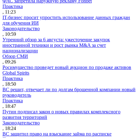
ФАС запретила наружную рекламу Fonbet
Практика
, 11:23
IT-бизнес просит упростить использование данных граждан
для обучения ИИ
Законодательство
, 10:59
Утренний обзор за 6 августа: ужесточение закупок
иностранной техники и рост рынка M&A за счет
национализации
Обзор СМИ
, 09:26
Росимущество проведет новый аукцион по продаже активов
Global Spirits
Практика
, 18:50
ВС решит, отвечает ли по долгам брошенной компании новый
руководитель
Практика
, 18:47
Путин подписал закон о новых правилах комплексного
развития территорий
Законодательство
, 18:24
ВС защитил право на взыскание займа по расписке