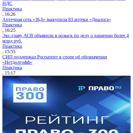
НДС
Практика
, 16:26
Аптечная сеть «36,6» выкупила 83 аптеки «Диалога»
Практика
, 16:25
Экс-главу АСВ объявили в розыск по делу о хищении более 4
млрд руб.
Практика
, 15:55
СИП поддержал Роспатент в споре об обозначении
«Нетдолгофф»
Практика
, 15:17