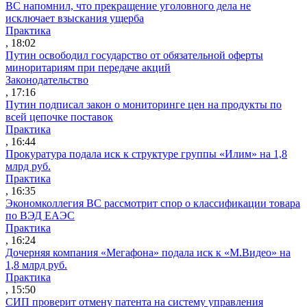
ВС напомнил, что прекращение уголовного дела не
исключает взыскания ущерба
Практика
, 18:02
Путин освободил государство от обязательной оферты
миноритариям при передаче акций
Законодательство
, 17:16
Путин подписал закон о мониторинге цен на продукты по
всей цепочке поставок
Практика
, 16:44
Прокуратура подала иск к структуре группы «Илим» на 1,8
млрд руб.
Практика
, 16:35
Экономколлегия ВС рассмотрит спор о классификации товара
по ВЭД ЕАЭС
Практика
, 16:24
Дочерняя компания «Мегафона» подала иск к «М.Видео» на
1,8 млрд руб.
Практика
, 15:50
СИП проверит отмену патента на систему управления