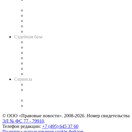
и твёрдой памяти»
Legal Design
Банкротная панорама
Советы для литигаторов
Сговоры на торгах
Авто
Судебная база
Картотека арбитражных дел
Решения арбитражных судов
Календарь рассмотрения арбитражных дел
Досье судей
Информация о судах
RSS лента новостей
Вакансии для юристов
Сервисы
Справочно-правовая система
Casebook: мониторинг дел
и компаний
Caselook: поиск и анализ практики
CASE.ONE: управление юридической службой
© ООО «Правовые новости». 2008-2026.
Номер свидетельства
ЭЛ № ФС 77 - 79910
.
Телефон редакции:
+7 (495) 645 37 60
Политика использования cookie-файлов