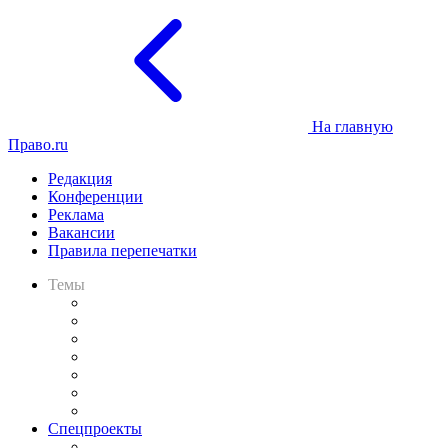
На главную
Право.ru
Редакция
Конференции
Реклама
Вакансии
Правила перепечатки
Темы
Практика
Законодательство
Процесс
Исследования
Рынок юридических услуг
Юридическое сообщество
Важнейшие правовые темы в прессе
Спецпроекты
Подкаст «В здравом уме