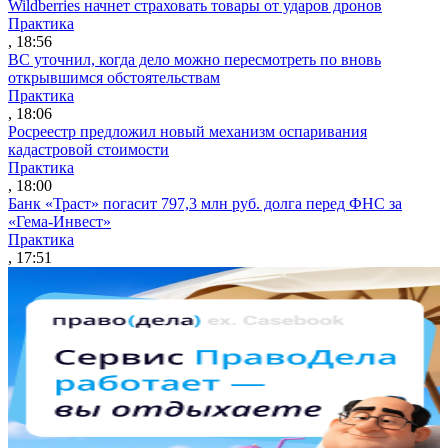
Wildberries начнет страховать товары от ударов дронов
Практика
, 18:56
ВС уточнил, когда дело можно пересмотреть по вновь
открывшимся обстоятельствам
Практика
, 18:06
Росреестр предложил новый механизм оспаривания
кадастровой стоимости
Практика
, 18:00
Банк «Траст» погасит 797,3 млн руб. долга перед ФНС за
«Гема-Инвест»
Практика
, 17:51