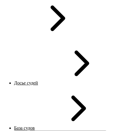
Досье судей
База судов