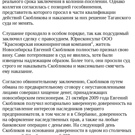
реального срока заключения в колонии-поселении. Однако
коллегия согласилась с позицией гособвинения,
представитель которого просил в части квалификации
действий Скобликова и наказания за них решение Таганского
суда не менять.
Слушание проходило в особом порядке, так как подсудимый
заключил сделку с правосудием. Юрисконсульт ООО
"Красноярская инжиниринговая компания", житель
Новосибирска Евгений Скобликов полностью признал свою
вину. Сами потерпевшие в суд не явились, хотя были
извещены надлежащим образом. Более того, они просили суд
строго не наказывать Скобликова и максимально смягчить
ему наказание.
Согласно обвинительному заключению, Скобликов путем
обмана по предварительному сговору с неустановленными
лицами совершил хищение денег, принадлежащих
новосибирским пенсионерам. 21 октября 2009 года Евгений
Скобликов получил нотариально заверенную доверенность на
представление интересов наследников умершего
предпринимателя, в том числе и в Сбербанке, доверенность
на оформление наследственных прав, а также на любые
банковские операции с деньгами. На следующий день
Скобликов на основании доверенности в одном из столичных