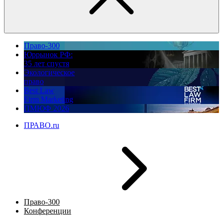
Право-300
Юррынок РФ:
35 лет спустя
Экологическое
право
Best Law
Firm Marketing
ПМЮФ 2026
ПРАВО.ru
Право-300
Конференции