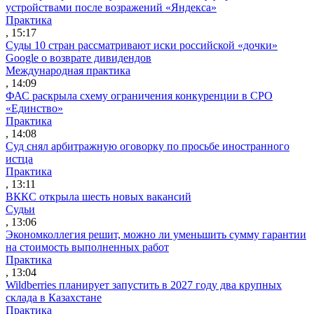
устройствами после возражений «Яндекса»
Практика
, 15:17
Суды 10 стран рассматривают иски российской «дочки»
Google о возврате дивидендов
Международная практика
, 14:09
ФАС раскрыла схему ограничения конкуренции в СРО
«Единство»
Практика
, 14:08
Суд снял арбитражную оговорку по просьбе иностранного
истца
Практика
, 13:11
ВККС открыла шесть новых вакансий
Судьи
, 13:06
Экономколлегия решит, можно ли уменьшить сумму гарантии
на стоимость выполненных работ
Практика
, 13:04
Wildberries планирует запустить в 2027 году два крупных
склада в Казахстане
Практика