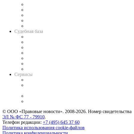
Legal Design
Банкротная панорама
Советы для литигаторов
Сговоры на торгах
Авто
Судебная база
Картотека арбитражных дел
Решения арбитражных судов
Календарь рассмотрения арбитражных дел
Досье судей
Информация о судах
RSS лента новостей
Вакансии для юристов
Сервисы
Справочно-правовая система
Casebook: мониторинг дел
и компаний
Caselook: поиск и анализ практики
CASE.ONE: управление юридической службой
© ООО «Правовые новости». 2008-2026.
Номер свидетельства
ЭЛ № ФС 77 - 79910
.
Телефон редакции:
+7 (495) 645 37 60
Политика использования cookie-файлов
Политика конфиденциальности