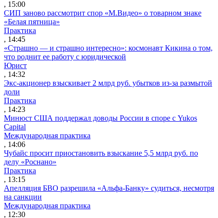
, 15:00
СИП заново рассмотрит спор «М.Видео» о товарном знаке
«Белая пятница»
Практика
, 14:45
«Страшно — и страшно интересно»: космонавт Кикина о том,
что роднит ее работу с юридической
Юрист
, 14:32
Экс-акционер взыскивает 2 млрд руб. убытков из-за размытой
доли
Практика
, 14:23
Минюст США поддержал доводы России в споре с Yukos
Capital
Международная практика
, 14:06
Чубайс просит приостановить взыскание 5,5 млрд руб. по
делу «Роснано»
Практика
, 13:15
Апелляция БВО разрешила «Альфа-Банку» судиться, несмотря
на санкции
Международная практика
, 12:30