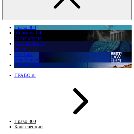
Право-300
Юррынок РФ:
35 лет спустя
Экологическое
право
Best Law
Firm Marketing
ПМЮФ 2026
ПРАВО.ru
Право-300
Конференции