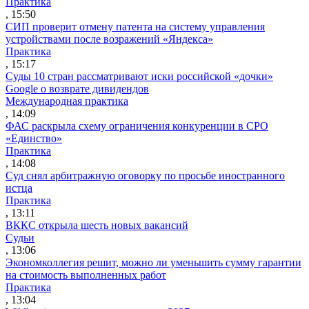
Практика
, 15:50
СИП проверит отмену патента на систему управления
устройствами после возражений «Яндекса»
Практика
, 15:17
Суды 10 стран рассматривают иски российской «дочки»
Google о возврате дивидендов
Международная практика
, 14:09
ФАС раскрыла схему ограничения конкуренции в СРО
«Единство»
Практика
, 14:08
Суд снял арбитражную оговорку по просьбе иностранного
истца
Практика
, 13:11
ВККС открыла шесть новых вакансий
Судьи
, 13:06
Экономколлегия решит, можно ли уменьшить сумму гарантии
на стоимость выполненных работ
Практика
, 13:04