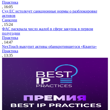
Практика
, 16:05
Суд ЕС истолкует санкционные нормы о разблокировке
активов
Санкции
, 15:24
ФАС раскрыла число жалоб в сфере закупок в первом
полугодии
Практика
, 14:47
NexTouch выкупит активы обанкротившегося «Кванта»
Практика
, 13:35