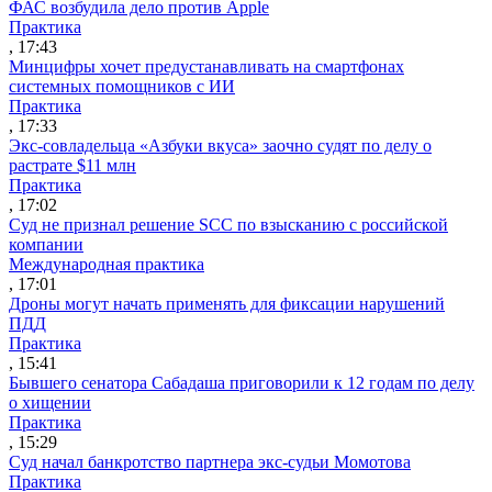
ФАС возбудила дело против Apple
Практика
, 17:43
Минцифры хочет предустанавливать на смартфонах
системных помощников с ИИ
Практика
, 17:33
Экс-совладельца «Азбуки вкуса» заочно судят по делу о
растрате $11 млн
Практика
, 17:02
Суд не признал решение SCC по взысканию с российской
компании
Международная практика
, 17:01
Дроны могут начать применять для фиксации нарушений
ПДД
Практика
, 15:41
Бывшего сенатора Сабадаша приговорили к 12 годам по делу
о хищении
Практика
, 15:29
Суд начал банкротство партнера экс-судьи Момотова
Практика