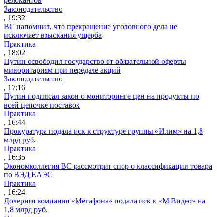
релокантов
Законодательство
, 19:32
ВС напомнил, что прекращение уголовного дела не
исключает взыскания ущерба
Практика
, 18:02
Путин освободил государство от обязательной оферты
миноритариям при передаче акций
Законодательство
, 17:16
Путин подписал закон о мониторинге цен на продукты по
всей цепочке поставок
Практика
, 16:44
Прокуратура подала иск к структуре группы «Илим» на 1,8
млрд руб.
Практика
, 16:35
Экономколлегия ВС рассмотрит спор о классификации товара
по ВЭД ЕАЭС
Практика
, 16:24
Дочерняя компания «Мегафона» подала иск к «М.Видео» на
1,8 млрд руб.