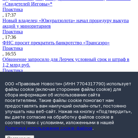
«Свидетелей Иеговы»*
Практика
, 17:37
Новый владелец «Южуралзолота» начал процедуру выкупа
акций у миноритариев
Практика
, 17:36
ФНС просит прекратить банкротство «Трансаэро»
Практика
, 16:55
Обвинение запросило для Лерчек условный срок и штраф в
1,2 млрд руб.
Практика
, 15:36
Суд подтвердил право фермера на выкуп арендуемого
ООО «Правовые Новости» (ИНН 7704317790) использует
сельхозучастка
файлы cookie (включая сторонние файлы cookie) для
Практика
сбора информации об использовании сайта
, 15:49
посетителями. Такие файлы cookie помогают нам
ВС разъяснил, кто несет ответственность за ДТП при ремонте
предоставлять вам наилучший онлайн-опыт, постоянно
дороги
улучшать наш веб-сайт. Нажав на кнопку «Подтвердить»,
Практика
вы даете согласие на обработку файлов cookie в
, 15:35
соответствии с условиями, изложенными в нашей
Политике использования cookie-файлов
.