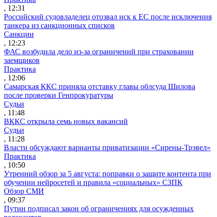
, 12:31
Российский судовладелец отозвал иск к ЕС после исключения
танкера из санкционных списков
Санкции
, 12:23
ФАС возбудила дело из-за ограничений при страховании
заемщиков
Практика
, 12:06
Самарская ККС приняла отставку главы облсуда Шилова
после проверки Генпрокуратуры
Судьи
, 11:48
ВККС открыла семь новых вакансий
Судьи
, 11:28
Власти обсуждают варианты приватизации «Сирены-Трэвел»
Практика
, 10:50
Утренний обзор за 5 августа: поправки о защите контента при
обучении нейросетей и правила «социальных» СЗПК
Обзор СМИ
, 09:37
Путин подписал закон об ограничениях для осужденных