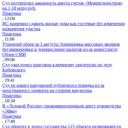
Суд подтвердил законность ареста счетов «Межрегионстроя»
на 1,18 млрд руб.
Практика
, 12:04
ВС разрешил сдавать жилые дома как гостевые без изменения
назначения участка
Практика
, 11:06
Утренний обзор за 3 августа: блокировка массовых звонков
без маркировки и доначисление налогов из-за инвестльгот
Обзор СМИ
, 09:06
Суд ужесточил приговор ключевому свидетелю по делу
Кибовского
Практика
, 19:41
Суд не нашел нарушений публичного порядка из-за
иностранного элемента на стороне кредитора
Практика
, 18:34
В «Деловой России» прокомментировали арест руководства
«Эфко»
Практика
, 17:49
Суд обратил в доход государства 123 объекта недвижимости