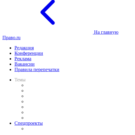
На главную
Право.ru
Редакция
Конференции
Реклама
Вакансии
Правила перепечатки
Темы
Практика
Законодательство
Процесс
Исследования
Рынок юридических услуг
Юридическое сообщество
Важнейшие правовые темы в прессе
Спецпроекты
Подкаст «В здравом уме
и твёрдой памяти»