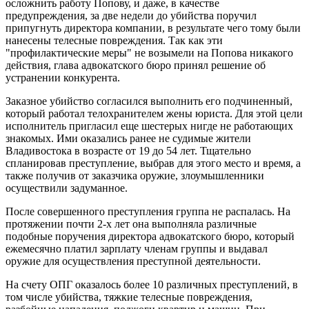
осложнить работу Попову, и даже, в качестве
предупреждения, за две недели до убийства поручил
припугнуть директора компании, в результате чего тому были
нанесены телесные повреждения. Так как эти
"профилактические меры" не возымели на Попова никакого
действия, глава адвокатского бюро принял решение об
устранении конкурента.
Заказное убийство согласился выполнить его подчиненный,
который работал телохранителем жены юриста. Для этой цели
исполнитель пригласил еще шестерых нигде не работающих
знакомых. Ими оказались ранее не судимые жители
Владивостока в возрасте от 19 до 54 лет. Тщательно
спланировав преступление, выбрав для этого место и время, а
также получив от заказчика оружие, злоумышленники
осуществили задуманное.
После совершенного преступления группа не распалась. На
протяжении почти 2-х лет она выполняла различные
подобные поручения директора адвокатского бюро, который
ежемесячно платил зарплату членам группы и выдавал
оружие для осуществления преступной деятельности.
На счету ОПГ оказалось более 10 различных преступлений, в
том числе убийства, тяжкие телесные повреждения,