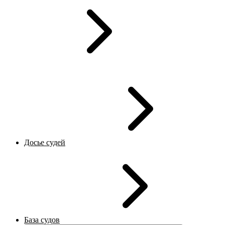
Досье судей
База судов