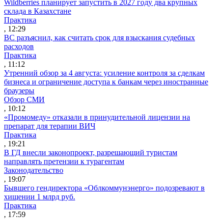
Wildberries планирует запустить в 2027 году два крупных
склада в Казахстане
Практика
, 12:29
ВС разъяснил, как считать срок для взыскания судебных
расходов
Практика
, 11:12
Утренний обзор за 4 августа: усиление контроля за сделкам
бизнеса и ограничение доступа к банкам через иностранные
браузеры
Обзор СМИ
, 10:12
«Промомеду» отказали в принудительной лицензии на
препарат для терапии ВИЧ
Практика
, 19:21
В ГД внесли законопроект, разрешающий туристам
направлять претензии к турагентам
Законодательство
, 19:07
Бывшего гендиректора «Облкоммунэнерго» подозревают в
хищении 1 млрд руб.
Практика
, 17:59