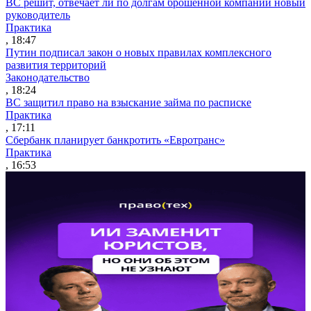
ВС решит, отвечает ли по долгам брошенной компании новый
руководитель
Практика
, 18:47
Путин подписал закон о новых правилах комплексного
развития территорий
Законодательство
, 18:24
ВС защитил право на взыскание займа по расписке
Практика
, 17:11
Сбербанк планирует банкротить «Евротранс»
Практика
, 16:53