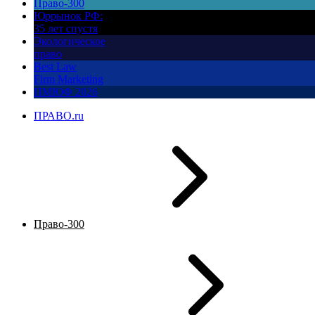
Право-300
Юррынок РФ:
35 лет спустя
Экологическое
право
Best Law
Firm Marketing
ПМЮФ 2026
ПРАВО.ru
Право-300