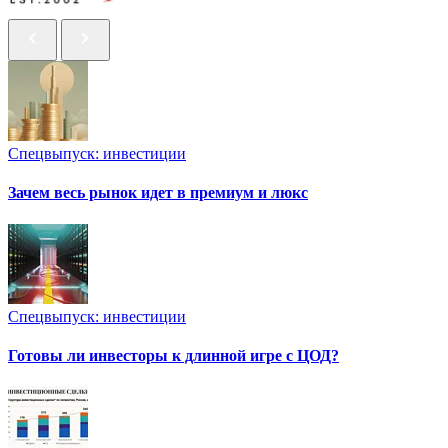
Спецвыпуск: инвестиции
Зачем весь рынок идет в премиум и люкс
Спецвыпуск: инвестиции
Готовы ли инвесторы к длинной игре с ЦОД?